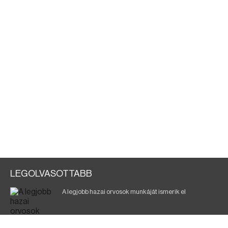
LEGOLVASOTTABB
A legjobb hazai orvosok munkáját ismerik el