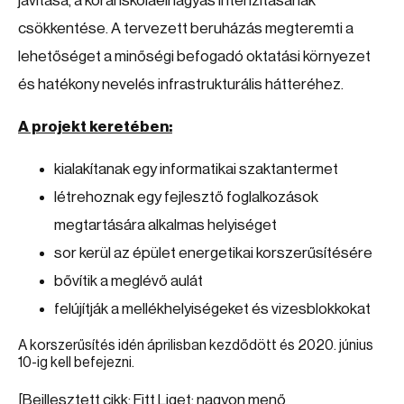
javítása, a korai iskolaelhagyás intenzitásának
csökkentése. A tervezett beruházás megteremti a
lehetőséget a minőségi befogadó oktatási környezet
és hatékony nevelés infrastrukturális hátteréhez.
A projekt keretében:
kialakítanak egy informatikai szaktantermet
létrehoznak egy fejlesztő foglalkozások
megtartására alkalmas helyiséget
sor kerül az épület energetikai korszerűsítésére
bővítik a meglévő aulát
felújítják a mellékhelyiségeket és vizesblokkokat
A korszerűsítés idén áprilisban kezdődött és 2020. június
10-ig kell befejezni.
[Beillesztett cikk: Fitt Liget: nagyon menő