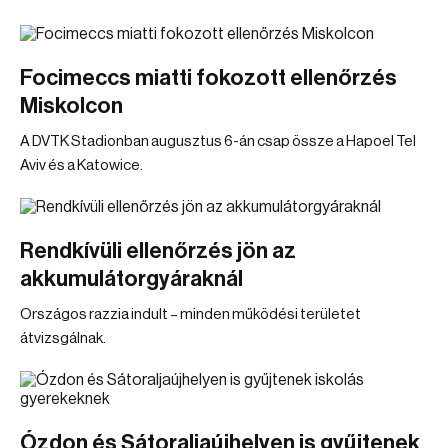
Focimeccs miatti fokozott ellenőrzés
Miskolcon
A DVTK Stadionban augusztus 6-án csap össze a Hapoel Tel
Aviv és a Katowice.
Rendkívüli ellenőrzés jön az
akkumulátorgyáraknál
Országos razzia indult – minden működési területet
átvizsgálnak.
Ózdon és Sátoraljaújhelyen is gyűjtenek