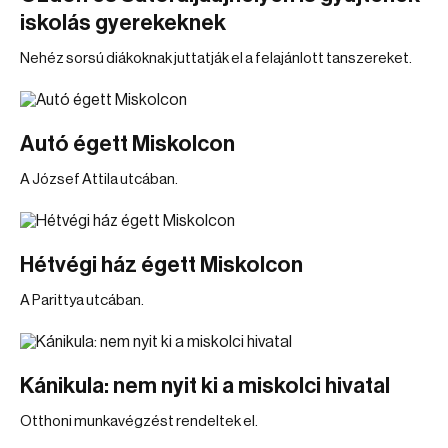
iskolás gyerekeknek
Nehéz sorsú diákoknak juttatják el a felajánlott tanszereket.
Autó égett Miskolcon
A József Attila utcában.
Hétvégi ház égett Miskolcon
A Parittya utcában.
Kánikula: nem nyit ki a miskolci hivatal
Otthoni munkavégzést rendeltek el.