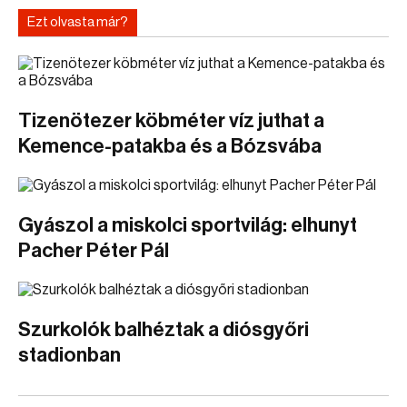
Ezt olvasta már?
Tizenötezer köbméter víz juthat a
Kemence-patakba és a Bózsvába
Gyászol a miskolci sportvilág: elhunyt
Pacher Péter Pál
Szurkolók balhéztak a diósgyőri
stadionban