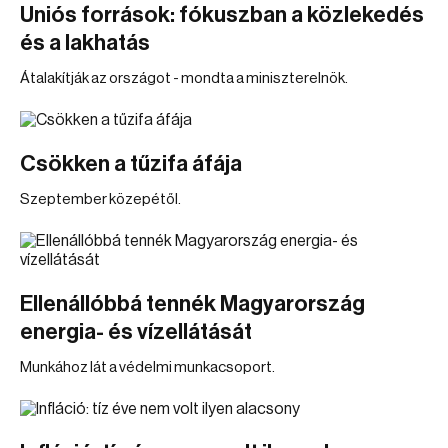
Uniós források: fókuszban a közlekedés
és a lakhatás
Átalakítják az országot - mondta a miniszterelnök.
Csökken a tűzifa áfája
Szeptember közepétől.
Ellenállóbbá tennék Magyarország
energia- és vízellátását
Munkához lát a védelmi munkacsoport.