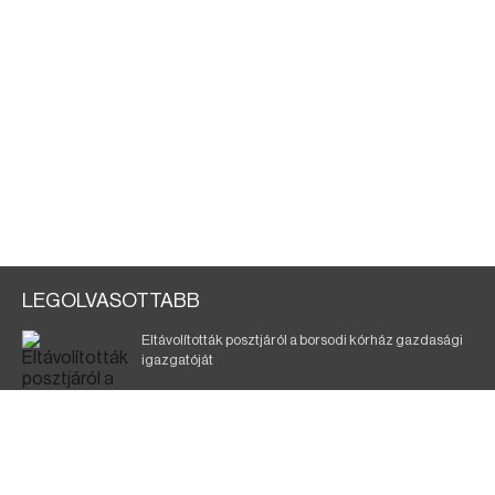
LEGOLVASOTTABB
Eltávolították posztjáról a borsodi kórház gazdasági
igazgatóját
Holttest Miskolcon: nem tudják, ki lehet