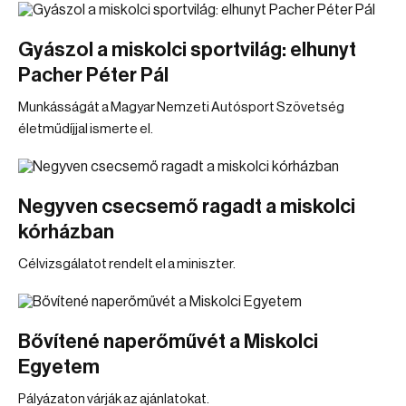
Gyászol a miskolci sportvilág: elhunyt
Pacher Péter Pál
Munkásságát a Magyar Nemzeti Autósport Szövetség
életműdíjjal ismerte el.
Negyven csecsemő ragadt a miskolci
kórházban
Célvizsgálatot rendelt el a miniszter.
Bővítené naperőművét a Miskolci
Egyetem
Pályázaton várják az ajánlatokat.