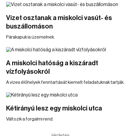
Vizet osztanak a miskolci vasút- és
buszállomáson
Párakapuk is üzemelnek.
A miskolci hatóság a kiszáradt
vízfolyásokról
A vizes élőhelyek fenntartását kiemelt feladatuknak tartják.
Kétirányú lesz egy miskolci utca
Változik a forgalmi rend.
Hirdetés