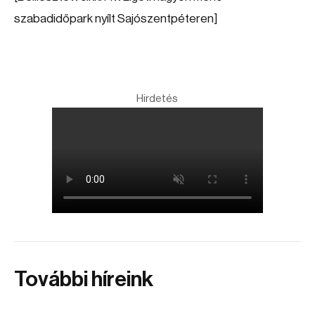
szabadidőpark nyílt Sajószentpéteren]
Hirdetés
További híreink