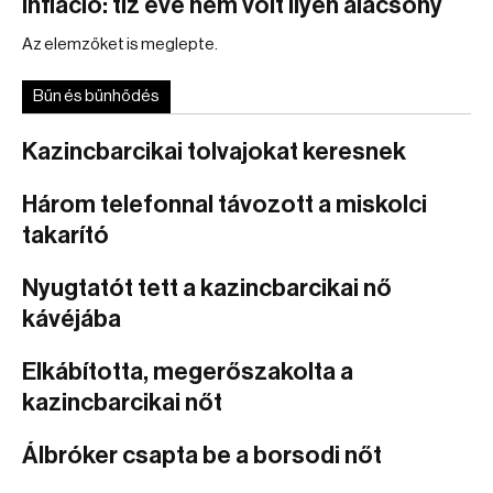
Infláció: tíz éve nem volt ilyen alacsony
Az elemzőket is meglepte.
Bűn és bűnhődés
Kazincbarcikai tolvajokat keresnek
Három telefonnal távozott a miskolci
takarító
Nyugtatót tett a kazincbarcikai nő
kávéjába
Elkábította, megerőszakolta a
kazincbarcikai nőt
Álbróker csapta be a borsodi nőt