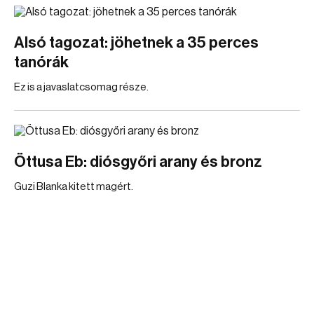
Alsó tagozat: jöhetnek a 35 perces
tanórák
Ez is a javaslatcsomag része.
Öttusa Eb: diósgyőri arany és bronz
Guzi Blanka kitett magért.