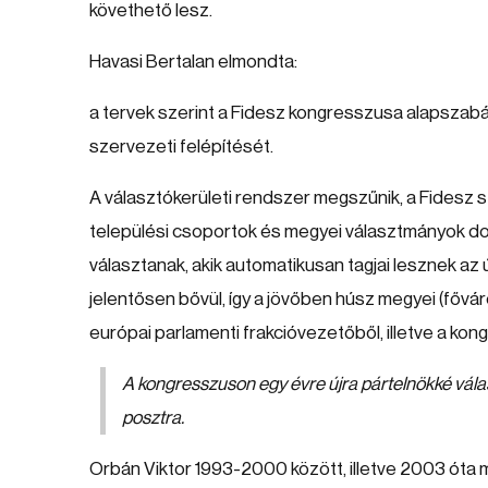
követhető lesz.
Havasi Bertalan elmondta:
a tervek szerint a Fidesz kongresszusa alapszabá
szervezeti felépítését.
A választókerületi rendszer megszűnik, a Fidesz
települési csoportok és megyei választmányok do
választanak, akik automatikusan tagjai lesznek a
jelentősen bővül, így a jövőben húsz megyei (fővá
európai parlamenti frakcióvezetőből, illetve a kong
A kongresszuson egy évre újra pártelnökké válasz
posztra.
Orbán Viktor 1993-2000 között, illetve 2003 óta m