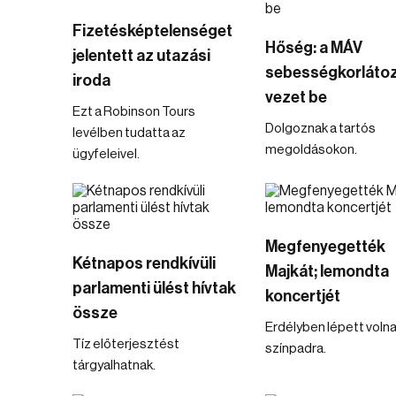
Fizetésképtelenséget
Hőség: a MÁV
jelentett az utazási
sebességkorláto
iroda
vezet be
Ezt a Robinson Tours
Dolgoznak a tartós
levélben tudatta az
megoldásokon.
ügyfeleivel.
Megfenyegették
Kétnapos rendkívüli
Majkát; lemondta
parlamenti ülést hívtak
koncertjét
össze
Erdélyben lépett voln
Tíz előterjesztést
színpadra.
tárgyalhatnak.