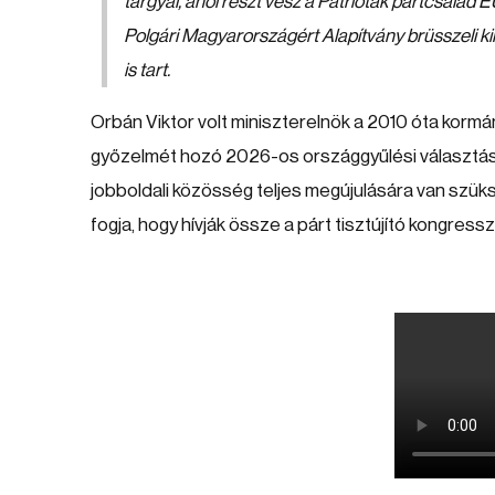
tárgyal, ahol részt vesz a Patrióták pártcsalád
Polgári Magyarországért Alapítvány brüsszeli ki
is tart.
Orbán Viktor volt miniszterelnök a 2010 óta kor
győzelmét hozó 2026-os országgyűlési választások
jobboldali közösség teljes megújulására van szükség,
fogja, hogy hívják össze a párt tisztújító kongresszu