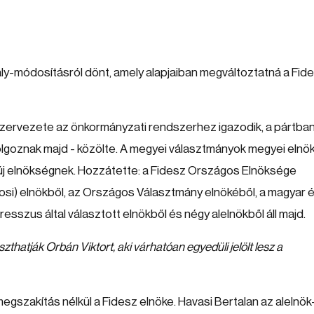
ly-módosításról dönt, amely alapjaiban megváltoztatná a Fid
 szervezete az önkormányzati rendszerhez igazodik, a pártba
lgoznak majd - közölte. A megyei választmányok megyei elnö
z új elnökségnek. Hozzátette: a Fidesz Országos Elnöksége
rosi) elnökből, az Országos Választmány elnökéből, a magyar 
resszus által választott elnökből és négy alelnökből áll majd.
thatják Orbán Viktort, aki várhatóan egyedüli jelölt lesz a
egszakítás nélkül a Fidesz elnöke. Havasi Bertalan az alelnök