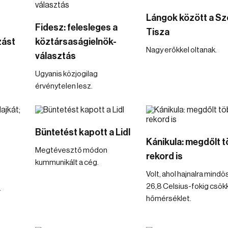
Lángok között a Sz
Fidesz: felesleges a
Tisza
zást
köztársaságielnök-
Nagy erőkkel oltanak.
választás
Ugyanis közjogilag
érvénytelen lesz.
Büntetést kapott a Lidl
Kánikula: megdőlt 
Megtévesztő módon
rekord is
kummunikált a cég.
Volt, ahol hajnalra mind
26,8 Celsius-fokig csök
a
hőmérséklet.