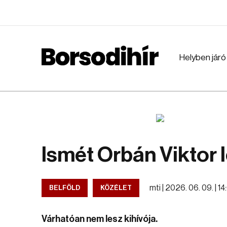
Helyben járó
Ismét Orbán Viktor 
mti |
2026. 06. 09. | 1
BELFÖLD
KÖZÉLET
Várhatóan nem lesz kihívója.