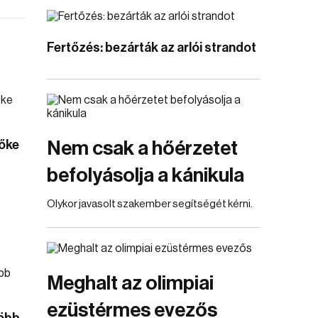
Fertőzés: bezárták az arlói strandot
őke
Nem csak a hőérzetet
befolyásolja a kánikula
Olykor javasolt szakember segítségét kérni.
Meghalt az olimpiai
ezüstérmes evezős