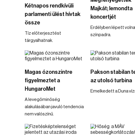
Megfenyegették
Kétnapos rendkívüli
Majkát; lemondta
parlamenti ülést hívtak
koncertjét
össze
Erdélyben lépett voln
Tíz előterjesztést
színpadra.
tárgyalhatnak.
Magas ózonszintre
Pakson stabilan t
figyelmeztet a
az utolsó turbina
HungaroMet
Emelkedett a Duna vízs
A levegőminőség
alakulásában javuló tendencia
nem valószínű.