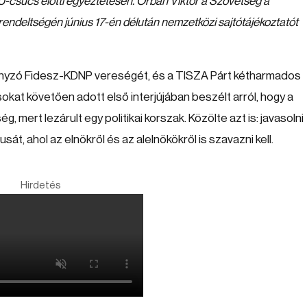
 EU-csúcs előtti egyeztetésén. Orbán Viktor a Szövetség a
rendeltségén június 17-én délután nemzetközi sajtótájékoztatót
mányzó Fidesz-KDNP vereségét, és a TISZA Párt kétharmados
at követően adott első interjújában beszélt arról, hogy a
 mert lezárult egy politikai korszak. Közölte azt is: javasolni
sát, ahol az elnökről és az alelnökökről is szavazni kell.
Hirdetés