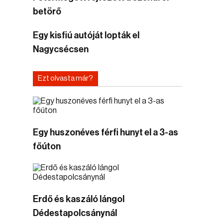
betörő
Egy kisfiú autóját lopták el
Nagycsécsen
Ezt olvasta már?
Egy huszonéves férfi hunyt el a 3-as
főúton
Erdő és kaszáló lángol
Dédestapolcsánynál