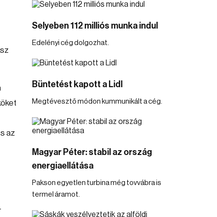
Selyeben 112 milliós munka indul
Edelényi cég dolgozhat.
esz
Büntetést kapott a Lidl
n
Megtévesztő módon kummunikált a cég.
köket
és az
Magyar Péter: stabil az ország
energiaellátása
Pakson egyetlen turbina még tovvábra is
termel áramot.
-