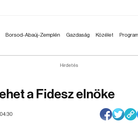
Borsod-Abaúj-Zemplén
Gazdaság
Közélet
Progra
Hirdetés
lehet a Fidesz elnöke
4:04:30