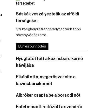
Sáskák veszélyeztetik az alföldi
 a
térségeket
Szükséghelyzeti engedélyt adtak ki több
növényvédőszerre.
a
Bűn és bűnhődés
t
Nyugtatót tett a kazincbarcikai nő
kávéjába
s
Elkábította, megerőszakolta a
kazincbarcikai nőt
Álbróker csapta be a borsodi nőt
Fotel mögött rejtőzött a szendrői