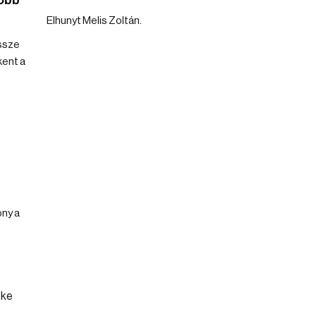
több
Elhunyt Melis Zoltán.
össze
kent a
ony a