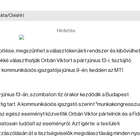
áta/Cívishír)
Hirdetés
pítése, megszűnhet a választókerületi rendszer és kibővülhet
é választhatják Orbán Viktort a párt június 13-i, tisztújító
z kommunikációs igazgatója június 9-én, kedden az MTI
 június 13-án, szombaton tíz órakor kezdődik a Budapest
ig tart. A kommunikációs igazgató szerint "munkakongresszu
 az egész eseményt közvetítik Orbán Viktor pártelnök és a Fi
matosan tudósít az eseményről. Azt ígérte: a testületi
zászólásán át a tisztségviselők megválasztásáig minden ny