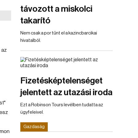
távozott a miskolci
takarító
Nem csak a por tűnt el a kazincbarcikai
hivatalból.
 az
Fizetésképtelenséget
jelentett az utazási iroda
st"
Ezt a Robinson Tours levélben tudatta az
desz
ügyfeleivel.
Gazdaság
omon