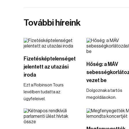
További híreink
Fizetésképtelenséget
Hőség: a MÁV
jelentett az utazási
sebességkorláto
iroda
vezet be
Ezt a Robinson Tours
Dolgoznak a tartós
levélben tudatta az
megoldásokon.
ügyfeleivel.