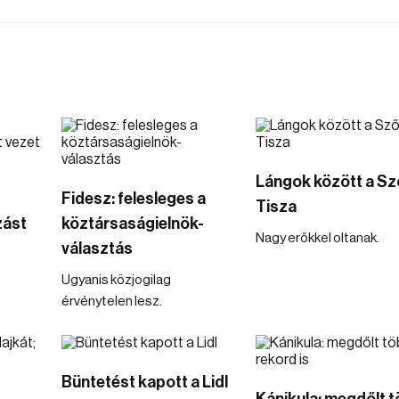
Lángok között a Sz
Fidesz: felesleges a
Tisza
zást
köztársaságielnök-
Nagy erőkkel oltanak.
választás
Ugyanis közjogilag
érvénytelen lesz.
Büntetést kapott a Lidl