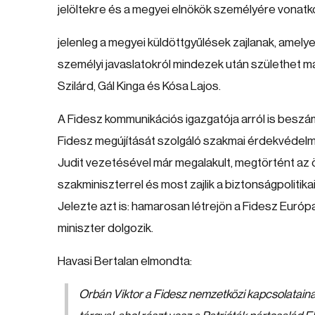
jelöltekre és a megyei elnökök személyére vonatk
jelenleg a megyei küldöttgyűlések zajlanak, amelyek
személyi javaslatokról mindezek után születhet ma
Szilárd, Gál Kinga és Kósa Lajos.
A Fidesz kommunikációs igazgatója arról is beszám
Fidesz megújítását szolgáló szakmai érdekvédelm
Judit vezetésével már megalakult, megtörtént az ö
szakminiszterrel és most zajlik a biztonságpolitik
Jelezte azt is: hamarosan létrejön a Fidesz Európa
miniszter dolgozik.
Havasi Bertalan elmondta:
Orbán Viktor a Fidesz nemzetközi kapcsolataina