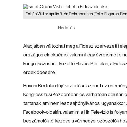
Orbán Viktor április 9-én Debrecenben
(Fotó: Fogarasi Ren
Hirdetés
Alapjaiban változhat meg a Fidesz szervezeti felé
országos elnökség is, valamint egy évre ismét elnökk
kongresszusán - közölte Havasi Bertalan, a Fides
érdeklődésére.
Havasi Bertalan tájékoztatása szerint az esemény
Kongresszusi Központban és várhatóan délután öt
tartanak, ami nem lesz sajtónyilvános, ugyanakkor
Facebook-oldalán, valamint a Hír Televízió is folya
beszámolóktól kezdve a vármegyei szószólók hoz