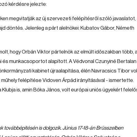
ozó kérdésre jelezte:
en megvitatják az új szervezeti felépítésről szóló javaslatot,
jd döntés. Jelenleg a párt alelnökei: Kubatov Gábor, Németh
olt, hogy Orbán Viktor pártelnök az elmúlt időszakban több, 
i és munkacsoportot alapított. A Védvonal Czunyiné Bertalan
nkormányzati kabinet újraalapítása, élén Navracsics Tibor vol
ai műhely felépítése Vidoven Árpád irányításával - ismertette.
 Klubja is, amin Bóka János, volt európai uniós ügyekért felelő
k továbbépítésén is dolgozik. Június 17-18-án Brüsszelben