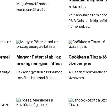
Kánikula: megdőlt 
Megtévesztő módon
rekord is
kummunikált a cég.
Volt, ahol hajnalra mind
26,8 Celsius-fokig csök
a
hőmérséklet.
ermel
Magyar Péter: stabil az
Csökken a Tisza-tó
ország energiaellátása
vízszintje is
zintje.
Pakson egyetlen turbina még
A Tiszán rendkívül alacs
tovvábra is termel áramot.
vízhozam.