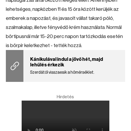
napsugárzás által okozott leégés ellen. Amennyiben
lehetséges, napközben 11 és 15 óra között kerüljék az
emberek a napozást, és javasolt vállat takaró póló,
szalmakalap, illetve fényvédő krém használata. Normál
bőrtípusnál már 15-20 perc napon tartózkodás esetén
is bőrpír keletkezhet - tették hozzá.
Kánikulával indul a jövő hét, majd
lehűlés érkezik
Szerdától visszaesik a hőmérséklet.
Hirdetés