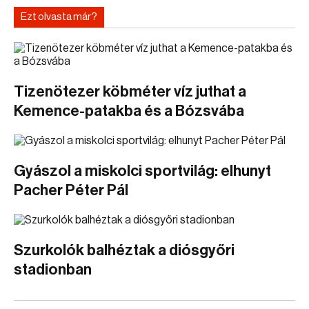
Ezt olvasta már?
Tizenötezer köbméter víz juthat a
Kemence-patakba és a Bózsvába
Gyászol a miskolci sportvilág: elhunyt
Pacher Péter Pál
Szurkolók balhéztak a diósgyőri
stadionban