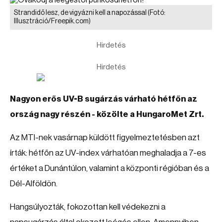
Strandidő lesz, de vigyázni kell a napozással
(Fotó:
Illusztráció/Freepik.com)
Hirdetés
Hirdetés
Nagyon erős UV-B sugárzás várható hétfőn az
ország nagy részén - közölte a HungaroMet Zrt.
Az MTI-nek vasárnap küldött figyelmeztetésben azt
írták: hétfőn az UV-index várhatóan meghaladja a 7-es
értéket a Dunántúlon, valamint a központi régióban és a
Dél-Alföldön.
Hangsúlyozták, fokozottan kell védekezni a