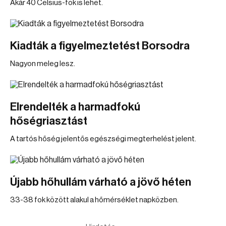
Akár 40 Celsius-fok is lehet.
Kiadták a figyelmeztetést Borsodra
Nagyon meleg lesz.
Elrendelték a harmadfokú
hőségriasztást
A tartós hőség jelentős egészségi megterhelést jelent.
Újabb hőhullám várható a jövő héten
33-38 fok között alakul a hőmérséklet napközben.