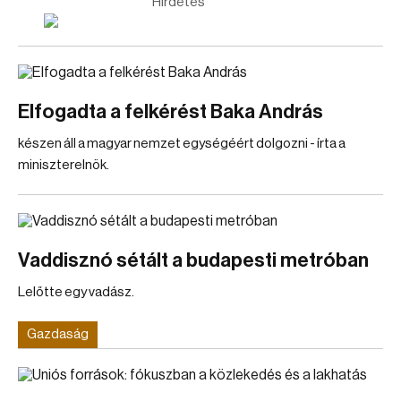
Hirdetés
Elfogadta a felkérést Baka András
készen áll a magyar nemzet egységéért dolgozni - írta a
miniszterelnök.
Vaddisznó sétált a budapesti metróban
Lelőtte egy vadász.
Gazdaság