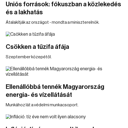
Uniós források: fókuszban a közlekedés
és a lakhatás
Átalakítják az országot - mondta a miniszterelnök.
Csökken a tűzifa áfája
Szeptember közepétől.
Ellenállóbbá tennék Magyarország
energia- és vízellátását
Munkához lát a védelmi munkacsoport.