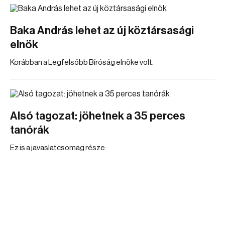
Baka András lehet az új köztársasági
elnök
Korábban a Legfelsőbb Bíróság elnöke volt.
Alsó tagozat: jöhetnek a 35 perces
tanórák
Ez is a javaslatcsomag része.