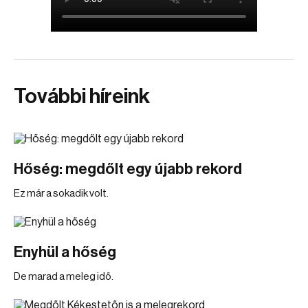
További híreink
Hőség: megdőlt egy újabb rekord
Ez már a sokadik volt.
Enyhül a hőség
De marad a meleg idő.