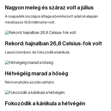
Nagyon meleg és száraz volt a július
A csapadék országos átlaga a beérkezett adatok alapján
mindössze 19,8 milliméter volt.
Rekord: hajnalban 26,8 Celsius-fok volt
Lassú ütemben, de fokozódik a kánikula.
Hétvégéig marad a hőség
Némi enyhülés azután várható.
Fokozódik a kánikula a hétvégén