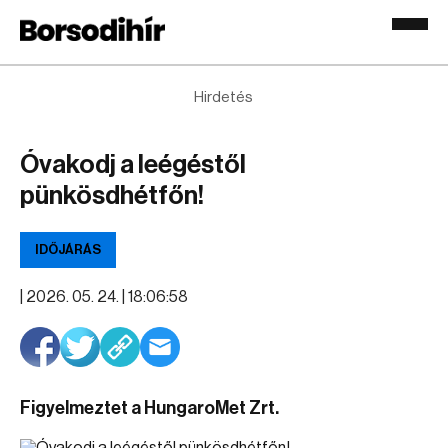
Hirdetés
Óvakodj a leégéstől
pünkösdhétfőn!
IDŐJÁRÁS
|
2026. 05. 24. | 18:06:58
Figyelmeztet a HungaroMet Zrt.