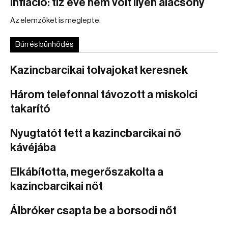
Infláció: tíz éve nem volt ilyen alacsony
Az elemzőket is meglepte.
Bűn és bűnhődés
Kazincbarcikai tolvajokat keresnek
Három telefonnal távozott a miskolci
takarító
Nyugtatót tett a kazincbarcikai nő
kávéjába
Elkábította, megerőszakolta a
kazincbarcikai nőt
Álbróker csapta be a borsodi nőt