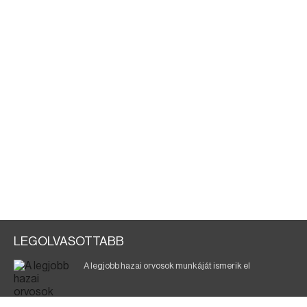
LEGOLVASOTTABB
A legjobb hazai orvosok munkáját ismerik el