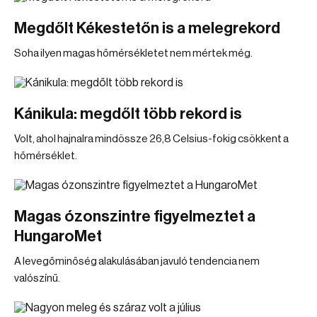
Megdőlt Kékestetőn is a melegrekord
Soha ilyen magas hőmérsékletet nem mértek még.
Kánikula: megdőlt több rekord is
Volt, ahol hajnalra mindössze 26,8 Celsius-fokig csökkent a
hőmérséklet.
Magas ózonszintre figyelmeztet a
HungaroMet
A levegőminőség alakulásában javuló tendencia nem
valószínű.