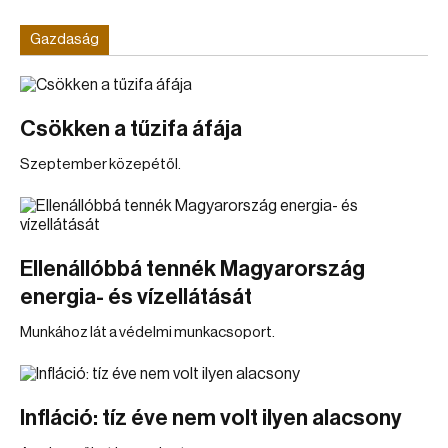
Gazdaság
Csökken a tűzifa áfája
Szeptember közepétől.
Ellenállóbbá tennék Magyarország
energia- és vízellátását
Munkához lát a védelmi munkacsoport.
Infláció: tíz éve nem volt ilyen alacsony