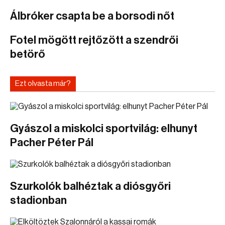
Álbróker csapta be a borsodi nőt
Fotel mögött rejtőzött a szendrői
betörő
Ezt olvasta már?
Gyászol a miskolci sportvilág: elhunyt
Pacher Péter Pál
Szurkolók balhéztak a diósgyőri
stadionban