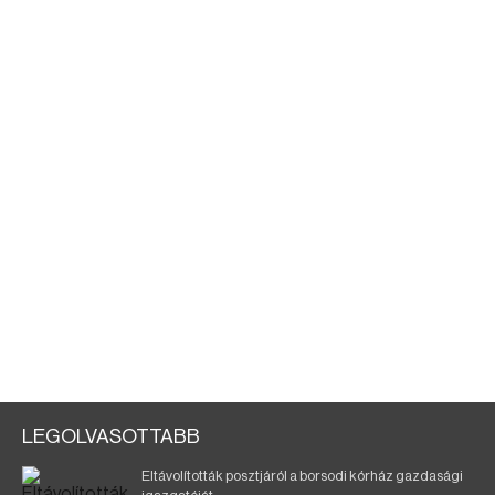
LEGOLVASOTTABB
Eltávolították posztjáról a borsodi kórház gazdasági