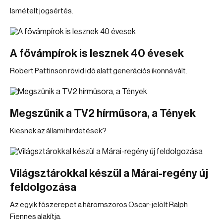
Ismételt jogsértés.
A fővámpírok is lesznek 40 évesek
Robert Pattinson rövid idő alatt generációs ikonná vált.
Megszűnik a TV2 hírműsora, a Tények
Kiesnek az állami hirdetések?
Világsztárokkal készül a Márai-regény új
feldolgozása
Az egyik főszerepet a háromszoros Oscar-jelölt Ralph
Fiennes alakítja.