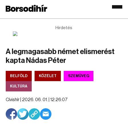
Hirdetés
A legmagasabb német elismerést
kapta Nádas Péter
BELFÖLD
KÖZÉLET
SZEMÜVEG
KULTÚRA
Cívishír |
2026. 06. 01. | 12:26:07