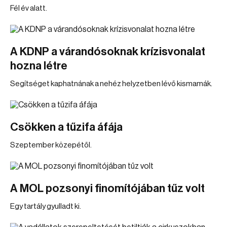
Fél év alatt.
A KDNP a várandósoknak krízisvonalat
hozna létre
Segítséget kaphatnának a nehéz helyzetben lévő kismamák.
Csökken a tűzifa áfája
Szeptember közepétől.
A MOL pozsonyi finomítójában tűz volt
Egy tartály gyulladt ki.