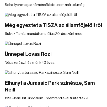
Soha ilyen magas hőmérsékletet nem mértek még.
Még egyeztet a TISZA az államfőjelöltről
Sulyok Tamás mandátuma július 20-án szűnt meg.
Ünnepel Lovas Rozi
Népszerű színésznőnk 40 éves.
Elhunyt a Jurassic Park színésze, Sam
Neill
1993-ban Brit Birodalom Érdemrendjével tüntették ki.