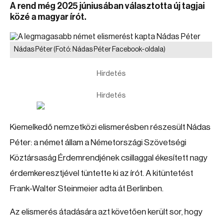
A rend még 2025 júniusában választotta új tagjai
közé a magyar írót.
Nádas Péter
(Fotó: Nádas Péter Facebook-oldala)
Hirdetés
Hirdetés
Kiemelkedő nemzetközi elismerésben részesült Nádas
Péter: a német állam a Németországi Szövetségi
Köztársaság Érdemrendjének csillaggal ékesített nagy
érdemkeresztjével tüntette ki az írót. A kitüntetést
Frank-Walter Steinmeier adta át Berlinben.
Az elismerés átadására azt követően került sor, hogy