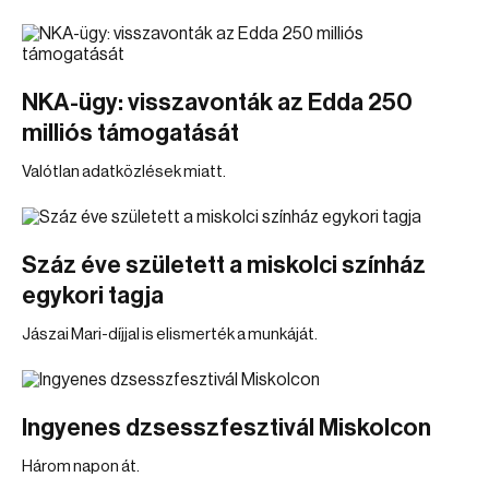
NKA-ügy: visszavonták az Edda 250
milliós támogatását
Valótlan adatközlések miatt.
Száz éve született a miskolci színház
egykori tagja
Jászai Mari-díjjal is elismerték a munkáját.
Ingyenes dzsesszfesztivál Miskolcon
Három napon át.