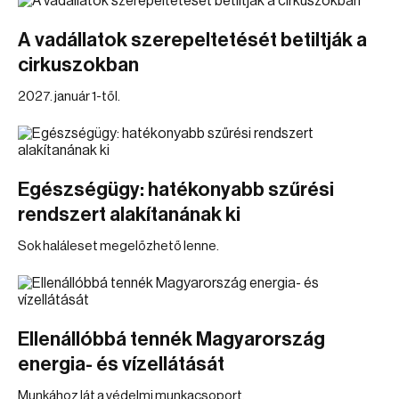
A vadállatok szerepeltetését betiltják a
cirkuszokban
2027. január 1-től.
Egészségügy: hatékonyabb szűrési
rendszert alakítanának ki
Sok haláleset megelőzhető lenne.
Ellenállóbbá tennék Magyarország
energia- és vízellátását
Munkához lát a védelmi munkacsoport.