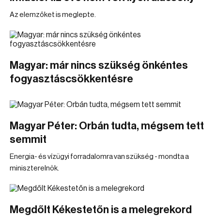
Az elemzőket is meglepte.
Magyar: már nincs szükség önkéntes
fogyasztáscsökkentésre
Magyar Péter: Orbán tudta, mégsem tett
semmit
Energia- és vízügyi forradalomra van szükség - mondta a
miniszterelnök.
Megdőlt Kékestetőn is a melegrekord