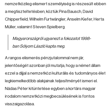
nemzetközileg elismert személyiség is részesült ebben
a megtiszteltetésben, köztük Pina Bausch, David
Chipperfield, Wilhelm Furtwängler, Anselm Kiefer, Herta
Müller, valamint Steven Spielberg.
Magyarországról ugyanezt a fokozatot 1998-
ban Sólyom László kapta meg.
A rangos elismerés pénzjutalommal nem jár,
jelentőségét azonban jól mutatja, hogy a német állam
ezzel a díjjal a nemzetközi kulturális és tudományos élet
legkiemelkedőbb alakjainak teljesítményét ismeri el.
Nádas Péter kitüntetése egyben a kortárs magyar
irodalom nemzetközi megbecsülésének is fontos
visszaigazolása.