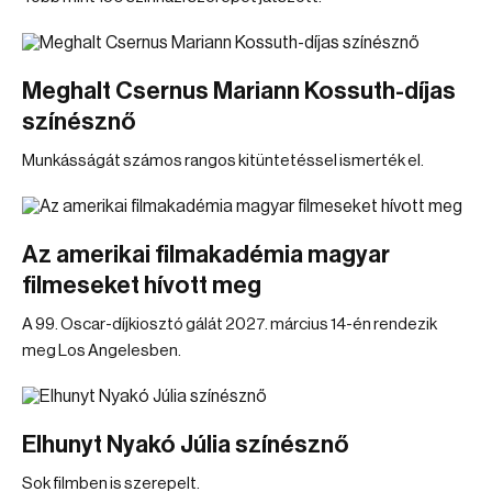
Meghalt Csernus Mariann Kossuth-díjas
színésznő
Munkásságát számos rangos kitüntetéssel ismerték el.
Az amerikai filmakadémia magyar
filmeseket hívott meg
A 99. Oscar-díjkiosztó gálát 2027. március 14-én rendezik
meg Los Angelesben.
Elhunyt Nyakó Júlia színésznő
Sok filmben is szerepelt.