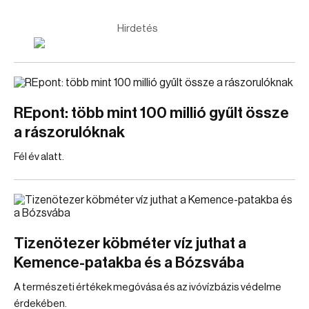
Hirdetés
REpont: több mint 100 millió gyűlt össze
a rászorulóknak
Fél év alatt.
Tizenötezer köbméter víz juthat a
Kemence-patakba és a Bózsvába
A természeti értékek megóvása és az ivóvízbázis védelme
érdekében.