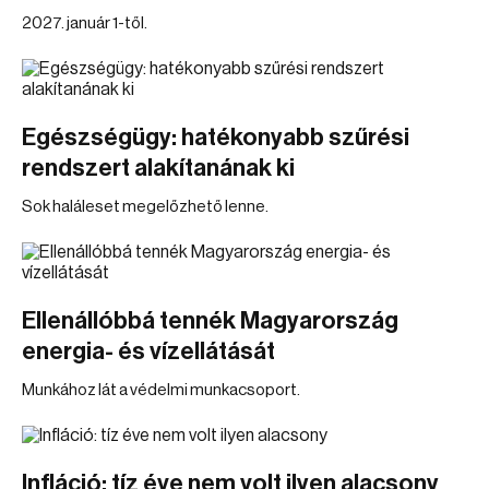
2027. január 1-től.
Egészségügy: hatékonyabb szűrési
rendszert alakítanának ki
Sok haláleset megelőzhető lenne.
Ellenállóbbá tennék Magyarország
energia- és vízellátását
Munkához lát a védelmi munkacsoport.
Infláció: tíz éve nem volt ilyen alacsony