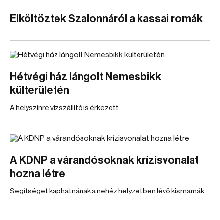
Elköltöztek Szalonnáról a kassai romák
Hétvégi ház lángolt Nemesbikk
külterületén
A helyszínre vízszállító is érkezett.
A KDNP a várandósoknak krízisvonalat
hozna létre
Segítséget kaphatnának a nehéz helyzetben lévő kismamák.