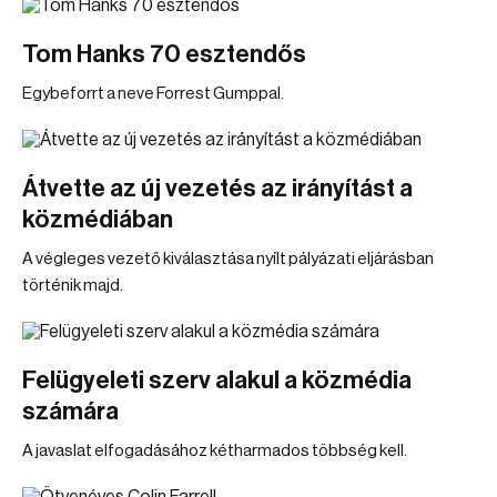
Tom Hanks 70 esztendős
Egybeforrt a neve Forrest Gumppal.
Átvette az új vezetés az irányítást a
közmédiában
A végleges vezető kiválasztása nyílt pályázati eljárásban
történik majd.
Felügyeleti szerv alakul a közmédia
számára
A javaslat elfogadásához kétharmados többség kell.