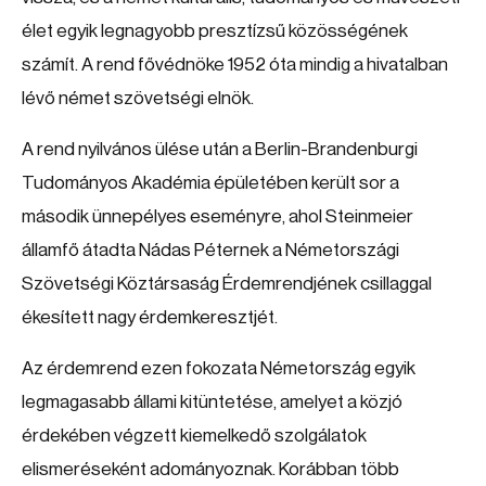
élet egyik legnagyobb presztízsű közösségének
számít. A rend fővédnöke 1952 óta mindig a hivatalban
lévő német szövetségi elnök.
A rend nyilvános ülése után a Berlin-Brandenburgi
Tudományos Akadémia épületében került sor a
második ünnepélyes eseményre, ahol Steinmeier
államfő átadta Nádas Péternek a Németországi
Szövetségi Köztársaság Érdemrendjének csillaggal
ékesített nagy érdemkeresztjét.
Az érdemrend ezen fokozata Németország egyik
legmagasabb állami kitüntetése, amelyet a közjó
érdekében végzett kiemelkedő szolgálatok
elismeréseként adományoznak. Korábban több