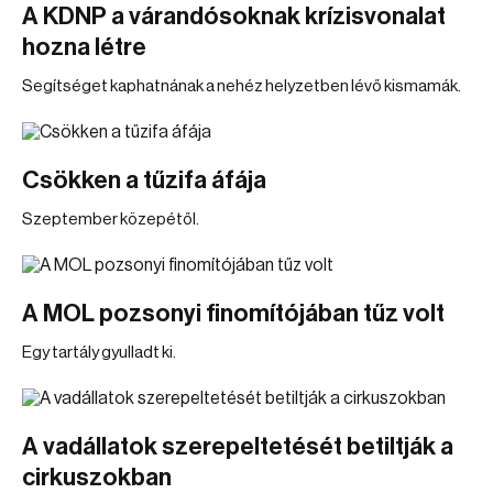
A KDNP a várandósoknak krízisvonalat
hozna létre
Segítséget kaphatnának a nehéz helyzetben lévő kismamák.
Csökken a tűzifa áfája
Szeptember közepétől.
A MOL pozsonyi finomítójában tűz volt
Egy tartály gyulladt ki.
A vadállatok szerepeltetését betiltják a
cirkuszokban