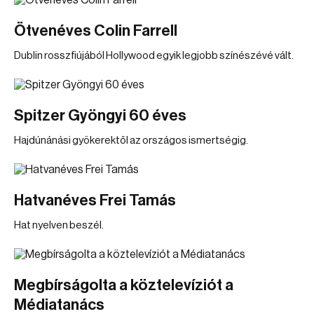
Ötvenéves Colin Farrell
Dublin rosszfiújából Hollywood egyik legjobb színészévé vált.
Spitzer Gyöngyi 60 éves
Hajdúnánási gyökerektől az országos ismertségig.
Hatvanéves Frei Tamás
Hat nyelven beszél.
Megbírságolta a köztelevíziót a
Médiatanács