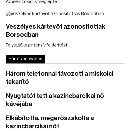
Az elemzőket is meglepte.
Veszélyes kártevőt azonosítottak
Borsodban
Folytatják az intenzív felderítést.
Bűn és bűnhődés
Három telefonnal távozott a miskolci
takarító
Nyugtatót tett a kazincbarcikai nő
kávéjába
Elkábította, megerőszakolta a
kazincbarcikai nőt