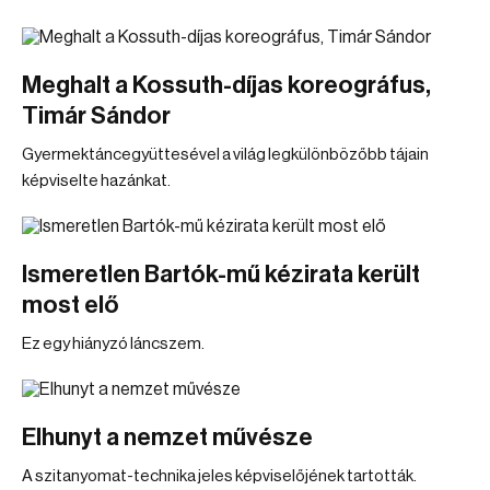
Meghalt a Kossuth-díjas koreográfus,
Timár Sándor
Gyermektáncegyüttesével a világ legkülönbözőbb tájain
képviselte hazánkat.
Ismeretlen Bartók-mű kézirata került
most elő
Ez egy hiányzó láncszem.
Elhunyt a nemzet művésze
A szitanyomat-technika jeles képviselőjének tartották.