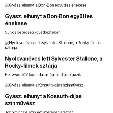
Gyász: elhunyt a Bon-Bon együttes
énekese
Súlyos betegség következtében.
Nyolcvanéves lett Sylvester Stallone, a
Rocky-filmek sztárja
Hollywood élő legendája még mindig dolgozik.
Gyász: elhunyt a Kossuth-díjas
színművész
Több mint 150 színházi szerepet játszott.