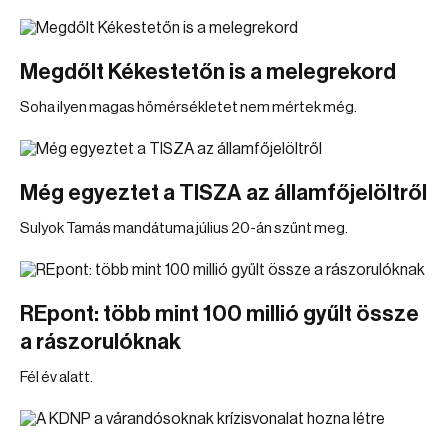
Megdőlt Kékestetőn is a melegrekord
Soha ilyen magas hőmérsékletet nem mértek még.
Még egyeztet a TISZA az államfőjelöltről
Sulyok Tamás mandátuma július 20-án szűnt meg.
REpont: több mint 100 millió gyűlt össze
a rászorulóknak
Fél év alatt.