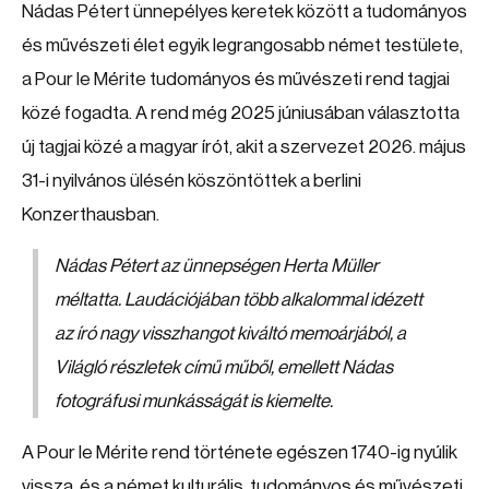
Nádas Pétert ünnepélyes keretek között a tudományos
és művészeti élet egyik legrangosabb német testülete,
a Pour le Mérite tudományos és művészeti rend tagjai
közé fogadta. A rend még 2025 júniusában választotta
új tagjai közé a magyar írót, akit a szervezet 2026. május
31-i nyilvános ülésén köszöntöttek a berlini
Konzerthausban.
Nádas Pétert az ünnepségen Herta Müller
méltatta. Laudációjában több alkalommal idézett
az író nagy visszhangot kiváltó memoárjából, a
Világló részletek című műből, emellett Nádas
fotográfusi munkásságát is kiemelte.
A Pour le Mérite rend története egészen 1740-ig nyúlik
vissza, és a német kulturális, tudományos és művészeti