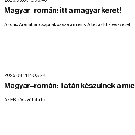
2025.09.05 15:03:40
Magyar–román: itt a magyar keret!
A Főnix Arénában csapnak össze a mieink. A tét az Eb-részvétel.
2025.08.14 14:03:22
Magyar–román: Tatán készülnek a mi
Az EB-részvétel a tét.