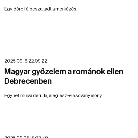
Egy időre félbeszakadt a mérkőzés.
2025.09.18 22:09:22
Magyar győzelem a románok ellen
Debrecenben
Egy hét múlva derül ki, elég lesz-e a sovány előny.