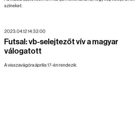
színeket.
2023.04.12 14:32:00
Futsal: vb-selejtezőt vív a magyar
válogatott
A visszavágóra április 17-én rendezik.