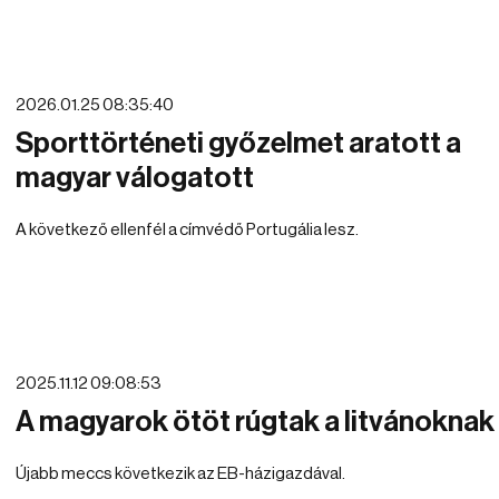
2026.01.25 08:35:40
Sporttörténeti győzelmet aratott a
magyar válogatott
A következő ellenfél a címvédő Portugália lesz.
2025.11.12 09:08:53
A magyarok ötöt rúgtak a litvánoknak
Újabb meccs következik az EB-házigazdával.