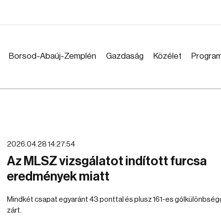
Borsod-Abaúj-Zemplén
Gazdaság
Közélet
Progra
2026.04.28 14:27:54
Az MLSZ vizsgálatot indított furcsa
eredmények miatt
Mindkét csapat egyaránt 43 ponttal és plusz 161-es gólkülönbség
zárt.