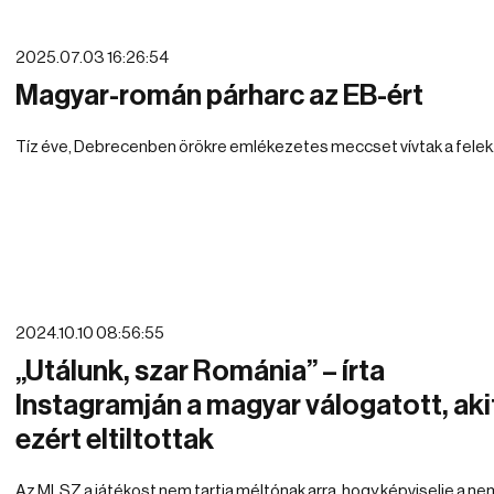
2025.07.03 16:26:54
Magyar-román párharc az EB-ért
Tíz éve, Debrecenben örökre emlékezetes meccset vívtak a felek
2024.10.10 08:56:55
„Utálunk, szar Románia” – írta
Instagramján a magyar válogatott, aki
ezért eltiltottak
Az MLSZ a játékost nem tartja méltónak arra, hogy képviselje a ne