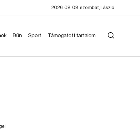
2026. 08. 08. szombat, László
mok
Bűn
Sport
Támogatott tartalom
gel