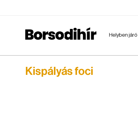
Helyben járó
Kispályás foci