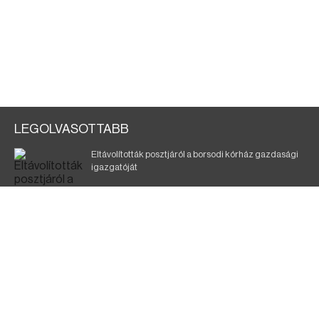
LEGOLVASOTTABB
Eltávolították posztjáról a borsodi kórház gazdasági
igazgatóját
Holttest Miskolcon: nem tudják, ki lehet
Éjszakai fürdőzés várja a vendégeket Borsodban is