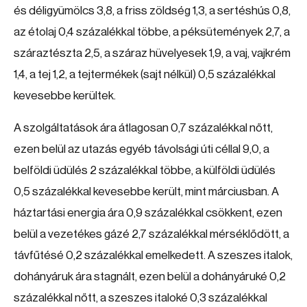
és déligyümölcs 3,8, a friss zöldség 1,3, a sertéshús 0,8,
az étolaj 0,4 százalékkal többe, a péksütemények 2,7, a
száraztészta 2,5, a száraz hüvelyesek 1,9, a vaj, vajkrém
1,4, a tej 1,2, a tejtermékek (sajt nélkül) 0,5 százalékkal
kevesebbe kerültek.
A szolgáltatások ára átlagosan 0,7 százalékkal nőtt,
ezen belül az utazás egyéb távolsági úti céllal 9,0, a
belföldi üdülés 2 százalékkal többe, a külföldi üdülés
0,5 százalékkal kevesebbe került, mint márciusban. A
háztartási energia ára 0,9 százalékkal csökkent, ezen
belül a vezetékes gázé 2,7 százalékkal mérséklődött, a
távfűtésé 0,2 százalékkal emelkedett. A szeszes italok,
dohányáruk ára stagnált, ezen belül a dohányáruké 0,2
százalékkal nőtt, a szeszes italoké 0,3 százalékkal