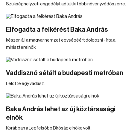
Szükséghelyzeti engedélyt adtak ki több növényvédőszerre.
Elfogadta a felkérést Baka András
készen áll a magyar nemzet egységéért dolgozni - írta a
miniszterelnök.
Vaddisznó sétált a budapesti metróban
Lelőtte egy vadász.
Baka András lehet az új köztársasági
elnök
Korábban a Legfelsőbb Bíróság elnöke volt.