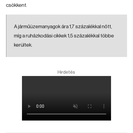
csökkent.
A járműüzemanyagok ára 1,7 százalékkal nőtt,
míg a ruházkodási cikkek 1,5 százalékkal többe
kerültek.
Hirdetés