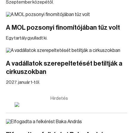
Szeptember közepétől.
A MOL pozsonyi finomítójában tűz volt
Egy tartály gyulladt ki.
A vadállatok szerepeltetését betiltják a
cirkuszokban
2027. január 1-től.
Hirdetés