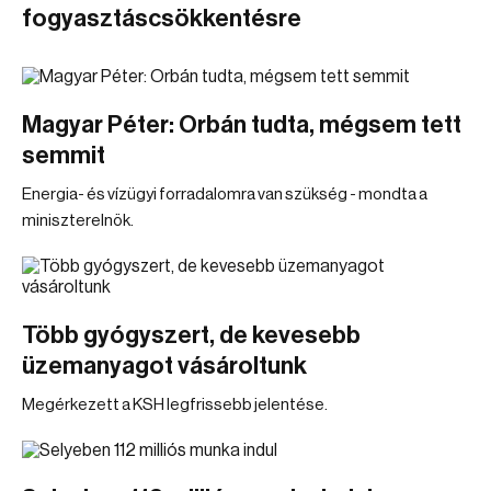
fogyasztáscsökkentésre
Magyar Péter: Orbán tudta, mégsem tett
semmit
Energia- és vízügyi forradalomra van szükség - mondta a
miniszterelnök.
Több gyógyszert, de kevesebb
üzemanyagot vásároltunk
Megérkezett a KSH legfrissebb jelentése.