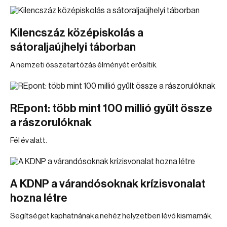
Kilencszáz középiskolás a
sátoraljaújhelyi táborban
A nemzeti összetartózás élményét erősítik.
REpont: több mint 100 millió gyűlt össze
a rászorulóknak
Fél év alatt.
A KDNP a várandósoknak krízisvonalat
hozna létre
Segítséget kaphatnának a nehéz helyzetben lévő kismamák.