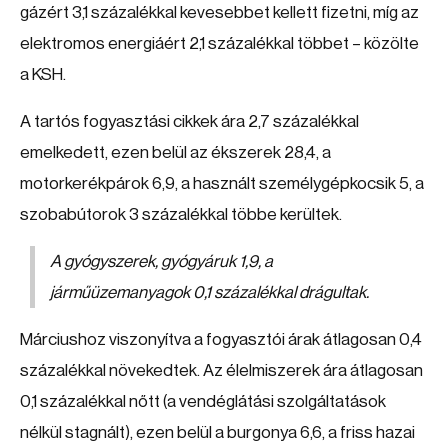
gázért 3,1 százalékkal kevesebbet kellett fizetni, míg az
elektromos energiáért 2,1 százalékkal többet – közölte
a KSH.
A tartós fogyasztási cikkek ára 2,7 százalékkal
emelkedett, ezen belül az ékszerek 28,4, a
motorkerékpárok 6,9, a használt személygépkocsik 5, a
szobabútorok 3 százalékkal többe kerültek.
A gyógyszerek, gyógyáruk 1,9, a
járműüzemanyagok 0,1 százalékkal drágultak.
Márciushoz viszonyítva a fogyasztói árak átlagosan 0,4
százalékkal növekedtek. Az élelmiszerek ára átlagosan
0,1 százalékkal nőtt (a vendéglátási szolgáltatások
nélkül stagnált), ezen belül a burgonya 6,6, a friss hazai