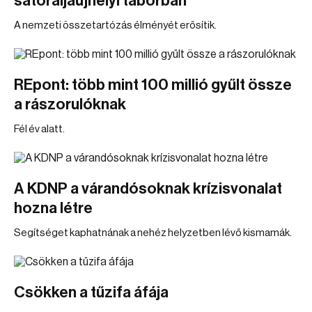
sátoraljaújhelyi táborban
A nemzeti összetartózás élményét erősítik.
REpont: több mint 100 millió gyűlt össze
a rászorulóknak
Fél év alatt.
A KDNP a várandósoknak krízisvonalat
hozna létre
Segítséget kaphatnának a nehéz helyzetben lévő kismamák.
Csökken a tűzifa áfája