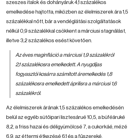
szeszes italok és dohányáruk 4,1 százalékos
emelkedése hajtotta, miközben az élelmiszerek ára 1,5
százalékkal nőtt, bár a vendéglátási szolgáltatások
nélkül 0,9 százalékkal csökkent a márciusi stagnálást,
illetve 3,2 százalékos esést követően.
Az éves maginfláció a márciusi 1,9 százalékról
2,1 százalékosra emelkedett. A nyugdíjas
fogyasztói kosárra számított áremelkedés 1,8
százalékosra emelkedett áprilisra a márciusi 1,6
százalékról.
Az élelmiszerek árának 1,5 százalékos emelkedésén
belül az egyéb sütőipari lisztesárué 10,5, a büféáruké
8,2, a friss hazai és déligyümölcsé 7, a cukorkáé, mézé
6,9, az éttermi étkezésé 6,1 és a fűszereké,