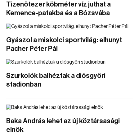
Tizenötezer köbméter víz juthat a
Kemence-patakba és a Bózsvába
Gyászol a miskolci sportvilág: elhunyt
Pacher Péter Pál
Szurkolók balhéztak a diósgyőri
stadionban
Baka András lehet az új köztársasági
elnök