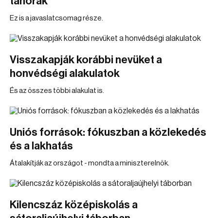
tanórák
Ez is a javaslatcsomag része.
Visszakapják korábbi nevüket a
honvédségi alakulatok
És az összes többi alakulat is.
Uniós források: fókuszban a közlekedés
és a lakhatás
Átalakítják az országot - mondta a miniszterelnök.
Kilencszáz középiskolás a