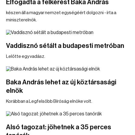
Elfogadta a felkérést Baka András
készen áll a magyar nemzet egységéért dolgozni - írta a
miniszterelnök.
Vaddisznó sétált a budapesti metróban
Lelőtte egy vadász.
Baka András lehet az új köztársasági
elnök
Korábban a Legfelsőbb Bíróság elnöke volt.
Alsó tagozat: jöhetnek a 35 perces