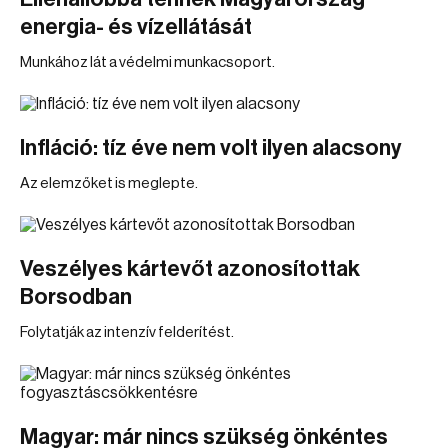
energia- és vízellátását
Munkához lát a védelmi munkacsoport.
Infláció: tíz éve nem volt ilyen alacsony
Az elemzőket is meglepte.
Veszélyes kártevőt azonosítottak
Borsodban
Folytatják az intenzív felderítést.
Magyar: már nincs szükség önkéntes