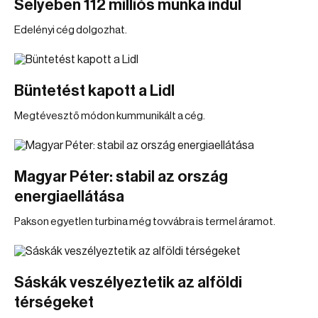
Selyeben 112 milliós munka indul
Edelényi cég dolgozhat.
Büntetést kapott a Lidl
Megtévesztő módon kummunikált a cég.
Magyar Péter: stabil az ország
energiaellátása
Pakson egyetlen turbina még tovvábra is termel áramot.
Sáskák veszélyeztetik az alföldi
térségeket