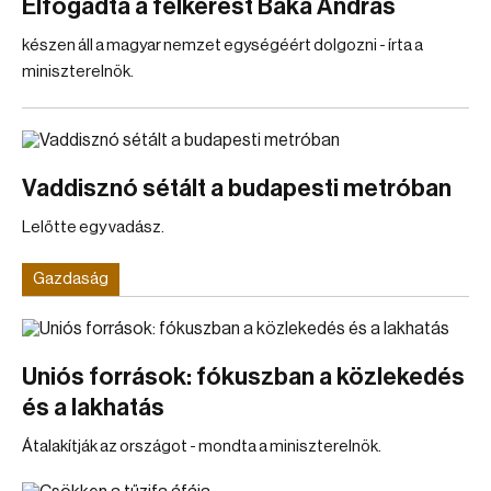
Elfogadta a felkérést Baka András
készen áll a magyar nemzet egységéért dolgozni - írta a
miniszterelnök.
Vaddisznó sétált a budapesti metróban
Lelőtte egy vadász.
Gazdaság
Uniós források: fókuszban a közlekedés
és a lakhatás
Átalakítják az országot - mondta a miniszterelnök.