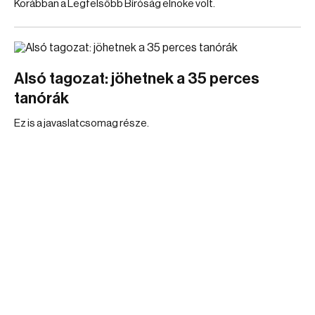
Korábban a Legfelsőbb Bíróság elnöke volt.
Alsó tagozat: jöhetnek a 35 perces
tanórák
Ez is a javaslatcsomag része.