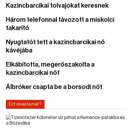
Kazincbarcikai tolvajokat keresnek
Három telefonnal távozott a miskolci
takarító
Nyugtatót tett a kazincbarcikai nő
kávéjába
Elkábította, megerőszakolta a
kazincbarcikai nőt
Álbróker csapta be a borsodi nőt
Ezt olvasta már?