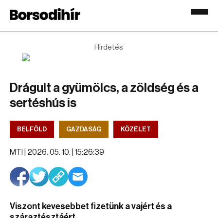
Hirdetés
Drágult a gyümölcs, a zöldség és a
sertéshús is
BELFÖLD
GAZDASÁG
KÖZÉLET
MTI |
2026. 05. 10. | 15:26:39
Viszont kevesebbet fizetünk a vajért és a
száraztésztáért.