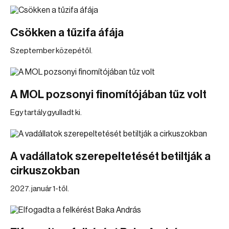
Csökken a tűzifa áfája
Szeptember közepétől.
A MOL pozsonyi finomítójában tűz volt
Egy tartály gyulladt ki.
A vadállatok szerepeltetését betiltják a
cirkuszokban
2027. január 1-től.