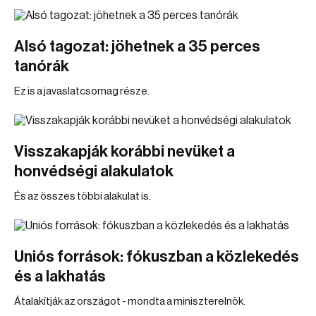
Alsó tagozat: jöhetnek a 35 perces
tanórák
Ez is a javaslatcsomag része.
Visszakapják korábbi nevüket a
honvédségi alakulatok
És az összes többi alakulat is.
Uniós források: fókuszban a közlekedés
és a lakhatás
Átalakítják az országot - mondta a miniszterelnök.