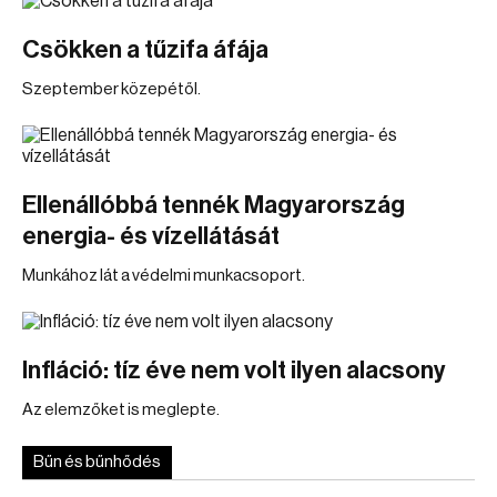
Csökken a tűzifa áfája
Szeptember közepétől.
Ellenállóbbá tennék Magyarország
energia- és vízellátását
Munkához lát a védelmi munkacsoport.
Infláció: tíz éve nem volt ilyen alacsony
Az elemzőket is meglepte.
Bűn és bűnhődés