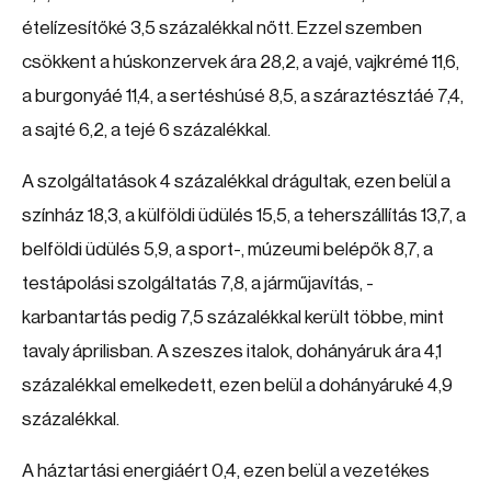
ételízesítőké 3,5 százalékkal nőtt. Ezzel szemben
csökkent a húskonzervek ára 28,2, a vajé, vajkrémé 11,6,
a burgonyáé 11,4, a sertéshúsé 8,5, a száraztésztáé 7,4,
a sajté 6,2, a tejé 6 százalékkal.
A szolgáltatások 4 százalékkal drágultak, ezen belül a
színház 18,3, a külföldi üdülés 15,5, a teherszállítás 13,7, a
belföldi üdülés 5,9, a sport-, múzeumi belépők 8,7, a
testápolási szolgáltatás 7,8, a járműjavítás, -
karbantartás pedig 7,5 százalékkal került többe, mint
tavaly áprilisban. A szeszes italok, dohányáruk ára 4,1
százalékkal emelkedett, ezen belül a dohányáruké 4,9
százalékkal.
A háztartási energiáért 0,4, ezen belül a vezetékes