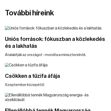
További híreink
Uniós források: fókuszban a közlekedés
és a lakhatás
Átalakítják az országot - mondta a miniszterelnök.
Csökken a tűzifa áfája
Szeptember közepétől.
Ellenállóbbá tennék Magyarország