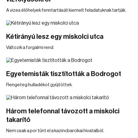
A vizes élőhelyek fenntartását kiemelt feladatuknak tartják.
Kétirányú lesz egy miskolci utca
Változik a forgalmi rend.
Egyetemisták tisztították a Bodrogot
Rengeteg hulladékot gyűjtöttek.
Három telefonnal távozott a miskolci
takarító
Nem csak a por tűnt el a kazincbarcikai hivatalból.