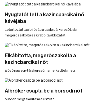
Nyugtatót tett a kazincbarcikai nő
kávéjába
Letartóztatta a bíróság a csaló párkeresőt, aki
megerőszakolta és kirabolta áldozatát.
Elkábította, megerőszakolta a
kazincbarcikai nőt
Előző nap egy társkeresőn ismerkedtek meg.
Álbróker csapta be a borsodi nőt
Minden megtakarítása elúszott.