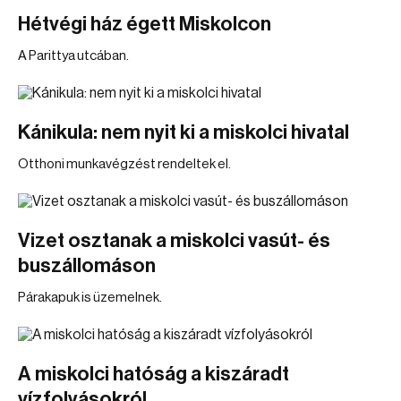
Hétvégi ház égett Miskolcon
A Parittya utcában.
Kánikula: nem nyit ki a miskolci hivatal
Otthoni munkavégzést rendeltek el.
Vizet osztanak a miskolci vasút- és
buszállomáson
Párakapuk is üzemelnek.
A miskolci hatóság a kiszáradt
vízfolyásokról