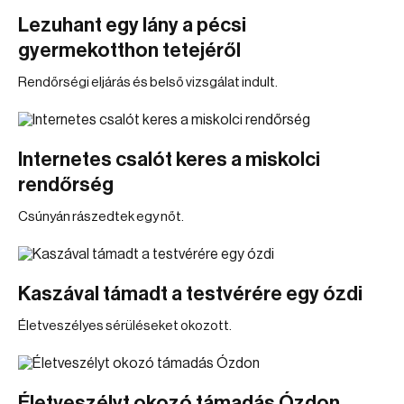
Lezuhant egy lány a pécsi
gyermekotthon tetejéről
Rendőrségi eljárás és belső vizsgálat indult.
Internetes csalót keres a miskolci
rendőrség
Csúnyán rászedtek egy nőt.
Kaszával támadt a testvérére egy ózdi
Életveszélyes sérüléseket okozott.
Életveszélyt okozó támadás Ózdon