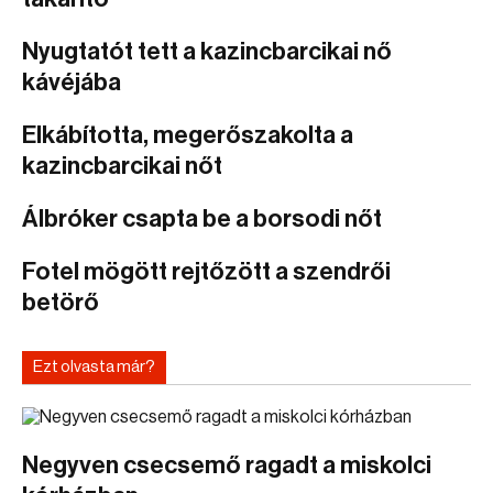
Nyugtatót tett a kazincbarcikai nő
kávéjába
Elkábította, megerőszakolta a
kazincbarcikai nőt
Álbróker csapta be a borsodi nőt
Fotel mögött rejtőzött a szendrői
betörő
Ezt olvasta már?
Negyven csecsemő ragadt a miskolci