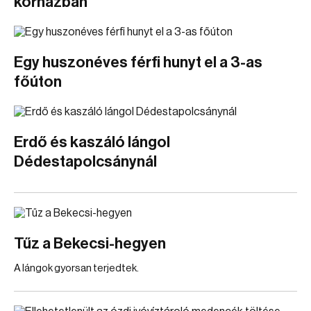
kórházban
Egy huszonéves férfi hunyt el a 3-as
főúton
Erdő és kaszáló lángol
Dédestapolcsánynál
Tűz a Bekecsi-hegyen
A lángok gyorsan terjedtek.