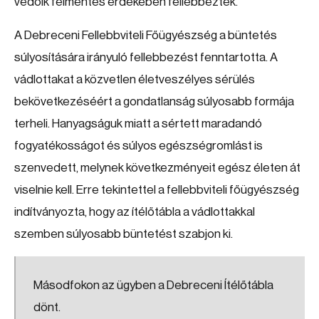
védőik felmentés érdekében fellebbeztek.
A Debreceni Fellebbviteli Főügyészség a büntetés
súlyosítására irányuló fellebbezést fenntartotta. A
vádlottakat a közvetlen életveszélyes sérülés
bekövetkezéséért a gondatlanság súlyosabb formája
terheli. Hanyagságuk miatt a sértett maradandó
fogyatékosságot és súlyos egészségromlást is
szenvedett, melynek következményeit egész életen át
viselnie kell. Erre tekintettel a fellebbviteli főügyészség
indítványozta, hogy az ítélőtábla a vádlottakkal
szemben súlyosabb büntetést szabjon ki.
Másodfokon az ügyben a Debreceni Ítélőtábla
dönt.