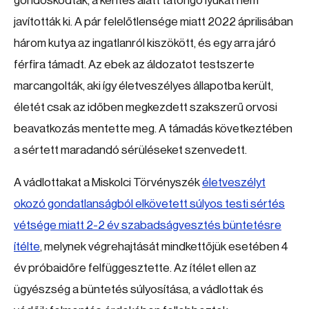
gondoskodtak, a kerítés alatt tátongó lyukat nem
javították ki. A pár felelőtlensége miatt 2022 áprilisában
három kutya az ingatlanról kiszökött, és egy arra járó
férfira támadt. Az ebek az áldozatot testszerte
marcangolták, aki így életveszélyes állapotba került,
életét csak az időben megkezdett szakszerű orvosi
beavatkozás mentette meg. A támadás következtében
a sértett maradandó sérüléseket szenvedett.
A vádlottakat a Miskolci Törvényszék
életveszélyt
okozó gondatlanságból elkövetett súlyos testi sértés
vétsége miatt 2-2 év szabadságvesztés büntetésre
ítélte
, melynek végrehajtását mindkettőjük esetében 4
év próbaidőre felfüggesztette. Az ítélet ellen az
ügyészség a büntetés súlyosítása, a vádlottak és