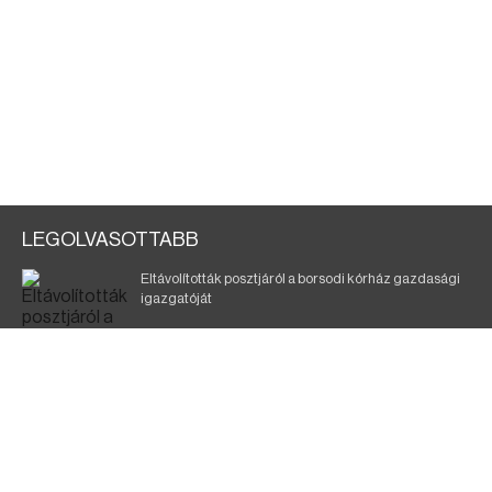
LEGOLVASOTTABB
Eltávolították posztjáról a borsodi kórház gazdasági
igazgatóját
Szélerőmű-fejlesztést tervez a TISZA-kormány
Kigyulladt egy épület Tokajban