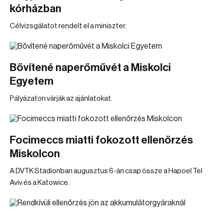
kórházban
Célvizsgálatot rendelt el a miniszter.
Bővítené naperőművét a Miskolci
Egyetem
Pályázaton várják az ajánlatokat.
Focimeccs miatti fokozott ellenőrzés
Miskolcon
A DVTK Stadionban augusztus 6-án csap össze a Hapoel Tel
Aviv és a Katowice.