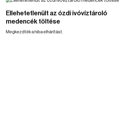
Ellehetetlenült az ózdi ivóvíztároló
medencék töltése
Megkezdték a hiba elhárítást.