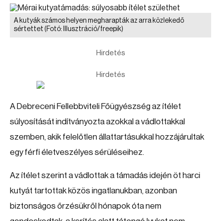
A kutyák számos helyen megharapták az arra közlekedő
sértettet
(Fotó: Illusztráció/freepik)
Hirdetés
Hirdetés
A Debreceni Fellebbviteli Főügyészség az ítélet
súlyosítását indítványozta azokkal a vádlottakkal
szemben, akik felelőtlen állattartásukkal hozzájárultak
egy férfi életveszélyes sérüléseihez.
Az ítélet szerint a vádlottak a támadás idején öt harci
kutyát tartottak közös ingatlanukban, azonban
biztonságos őrzésükről hónapok óta nem