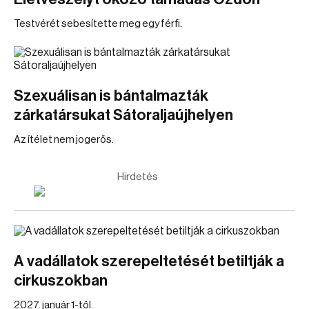
Testvérét sebesítette meg egy férfi.
Szexuálisan is bántalmazták
zárkatársukat Sátoraljaújhelyen
Az ítélet nem jogerős.
Hirdetés
A vadállatok szerepeltetését betiltják a
cirkuszokban
2027. január 1-től.