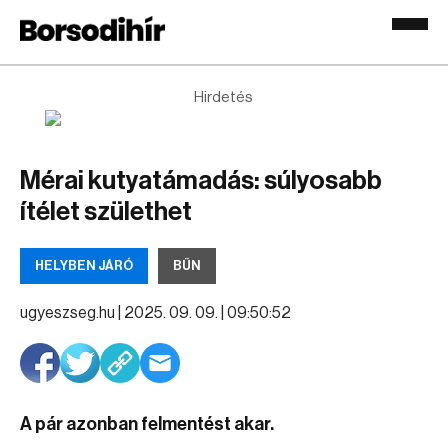
Hirdetés
Mérai kutyatámadás: súlyosabb
ítélet születhet
HELYBEN JÁRÓ
BŰN
ugyeszseg.hu |
2025. 09. 09. | 09:50:52
A pár azonban felmentést akar.