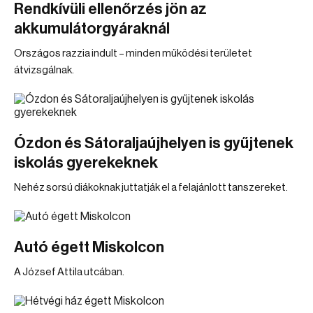
Rendkívüli ellenőrzés jön az
akkumulátorgyáraknál
Országos razzia indult – minden működési területet
átvizsgálnak.
Ózdon és Sátoraljaújhelyen is gyűjtenek
iskolás gyerekeknek
Nehéz sorsú diákoknak juttatják el a felajánlott tanszereket.
Autó égett Miskolcon
A József Attila utcában.