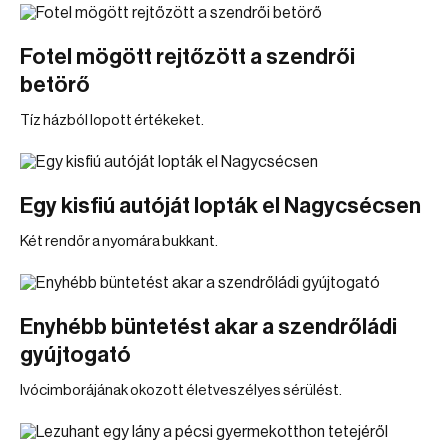
Fotel mögött rejtőzött a szendrői
betörő
Tíz házból lopott értékeket.
Egy kisfiú autóját lopták el Nagycsécsen
Két rendőr a nyomára bukkant.
Enyhébb büntetést akar a szendrőládi
gyújtogató
Ivócimborájának okozott életveszélyes sérülést.