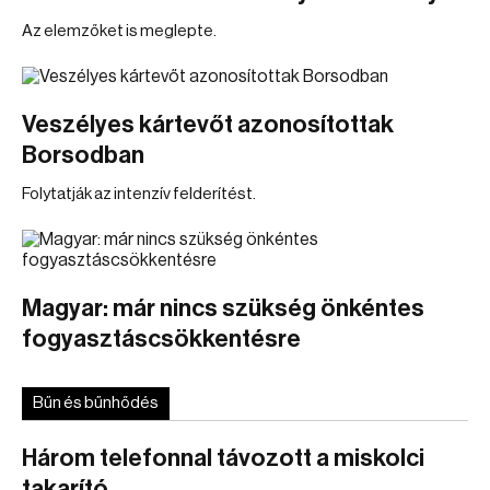
Az elemzőket is meglepte.
Veszélyes kártevőt azonosítottak
Borsodban
Folytatják az intenzív felderítést.
Magyar: már nincs szükség önkéntes
fogyasztáscsökkentésre
Bűn és bűnhődés
Három telefonnal távozott a miskolci
takarító