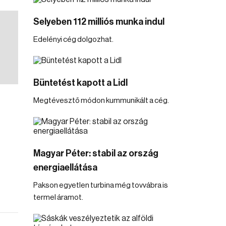
Selyeben 112 milliós munka indul
Edelényi cég dolgozhat.
Büntetést kapott a Lidl
Megtévesztő módon kummunikált a cég.
Magyar Péter: stabil az ország
energiaellátása
Pakson egyetlen turbina még tovvábra is
termel áramot.