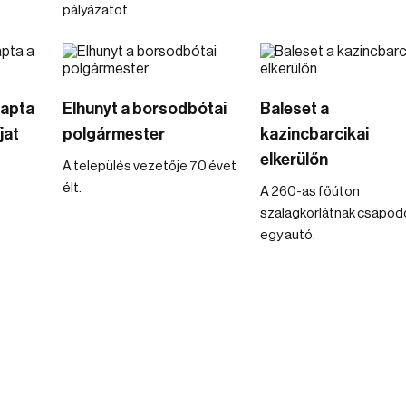
pályázatot.
kapta
Elhunyt a borsodbótai
Baleset a
jat
polgármester
kazincbarcikai
elkerülőn
A település vezetője 70 évet
élt.
A 260-as főúton
szalagkorlátnak csapód
egy autó.