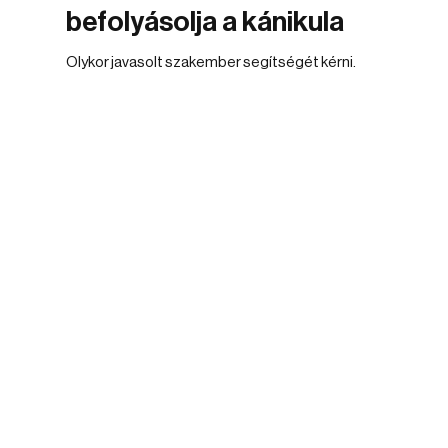
befolyásolja a kánikula
Olykor javasolt szakember segítségét kérni.