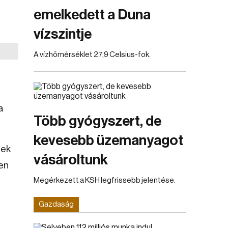
emelkedett a Duna
vízszintje
A vízhőmérséklet 27,9 Celsius-fok.
a
Több gyógyszert, de
kevesebb üzemanyagot
sek
vásároltunk
ben
Megérkezett a KSH legfrissebb jelentése.
Gazdaság