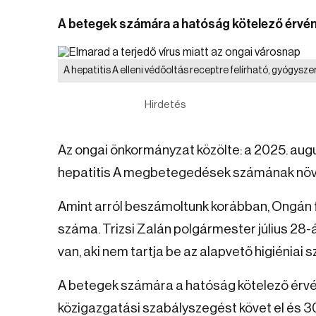
A betegek számára a hatóság kötelező érvény
A hepatitis A elleni védőoltás receptre felírható, gyógysz
Hirdetés
Az ongai önkormányzat közölte: a 2025. au
hepatitis A megbetegedések számának növ
Amint arról beszámoltunk korábban, Ongán
száma. Trizsi Zalán polgármester július 28-á
van, aki nem tartja be az alapvető higiéniai 
A betegek számára a hatóság kötelező érvény
közigazgatási szabályszegést követ el és 30 e