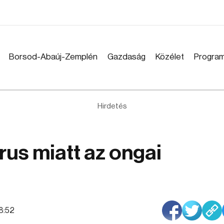
Borsod-Abaúj-Zemplén
Gazdaság
Közélet
Progra
Hirdetés
rus miatt az ongai
38:52