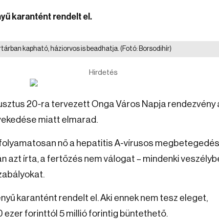
ű karantént rendelt el.
ertárban kapható, háziorvos is beadhatja.
(Fotó: Borsodihír)
Hirdetés
gusztus 20-ra tervezett Onga Város Napja rendezvény 
ekedése miatt elmarad.
 folyamatosan nő a hepatitis A-vírusos megbetegedé
n azt írta, a fertőzés nem válogat – mindenki veszély
szabályokat.
ű karantént rendelt el. Aki ennek nem tesz eleget,
zer forinttól 5 millió forintig büntethető.