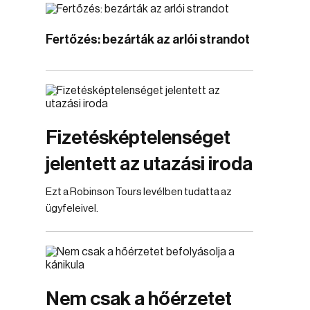
Fertőzés: bezárták az arlói strandot
Fizetésképtelenséget
jelentett az utazási iroda
Ezt a Robinson Tours levélben tudatta az
ügyfeleivel.
Nem csak a hőérzetet