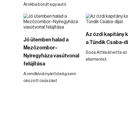
Árokba borult egy autó.
Az ózdi kapitány 
Jó ütemben halad a
a Tündik Csaba-dí
Mezőzombor–
Soós Attila átvette az
Nyíregyháza vasútvonal
elismerést.
felújítása
A rendkívüli nyári hőség sem
okozott csúszást.