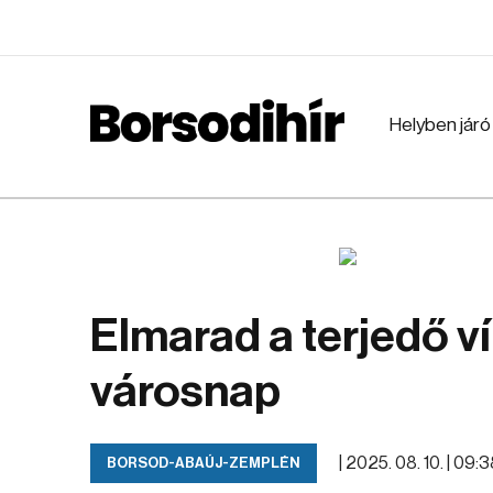
Helyben járó
Elmarad a terjedő ví
városnap
|
2025. 08. 10. | 09:
BORSOD-ABAÚJ-ZEMPLÉN