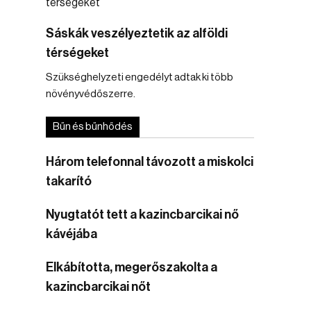
Sáskák veszélyeztetik az alföldi
térségeket
Szükséghelyzeti engedélyt adtak ki több
növényvédőszerre.
Bűn és bűnhődés
Három telefonnal távozott a miskolci
takarító
Nyugtatót tett a kazincbarcikai nő
kávéjába
Elkábította, megerőszakolta a
kazincbarcikai nőt