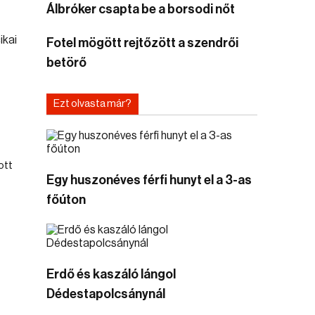
Álbróker csapta be a borsodi nőt
Fotel mögött rejtőzött a szendrői
betörő
Ezt olvasta már?
ott
Egy huszonéves férfi hunyt el a 3-as
főúton
Erdő és kaszáló lángol
Dédestapolcsánynál