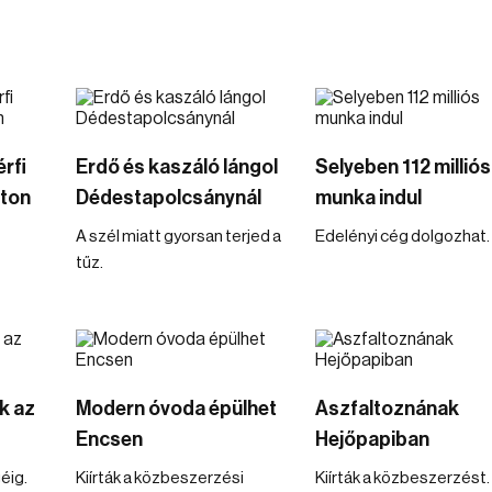
rfi
Erdő és kaszáló lángol
Selyeben 112 milliós
úton
Dédestapolcsánynál
munka indul
A szél miatt gyorsan terjed a
Edelényi cég dolgozhat.
tűz.
k az
Modern óvoda épülhet
Aszfaltoznának
Encsen
Hejőpapiban
éig.
Kiírták a közbeszerzési
Kiírták a közbeszerzést.