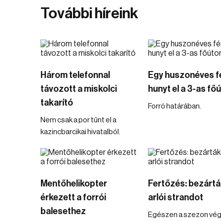
További híreink
Három telefonnal
Egy huszonéves fé
távozott a miskolci
hunyt el a 3-as fő
takarító
Forró határában.
Nem csak a por tűnt el a
kazincbarcikai hivatalból.
Mentőhelikopter
Fertőzés: bezártá
érkezett a forrói
arlói strandot
balesethez
Egészen a szezon vég