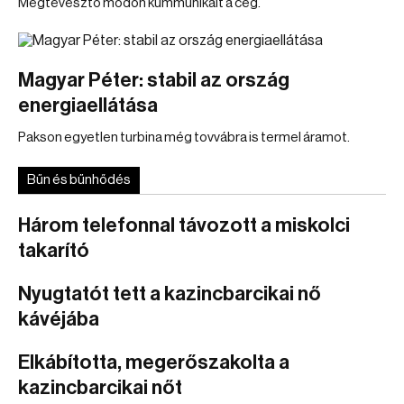
Megtévesztő módon kummunikált a cég.
Magyar Péter: stabil az ország
energiaellátása
Pakson egyetlen turbina még tovvábra is termel áramot.
Bűn és bűnhődés
Három telefonnal távozott a miskolci
takarító
Nyugtatót tett a kazincbarcikai nő
kávéjába
Elkábította, megerőszakolta a
kazincbarcikai nőt