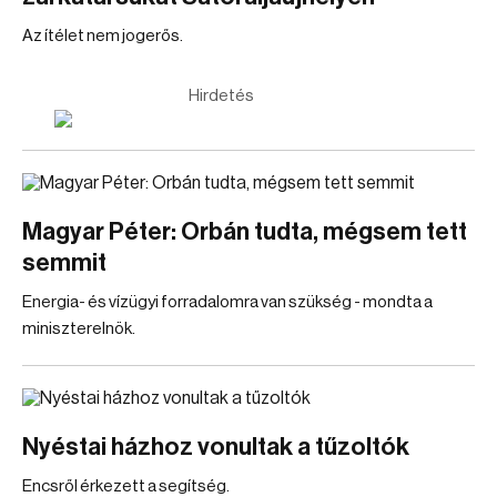
Az ítélet nem jogerős.
Hirdetés
Magyar Péter: Orbán tudta, mégsem tett
semmit
Energia- és vízügyi forradalomra van szükség - mondta a
miniszterelnök.
Nyéstai házhoz vonultak a tűzoltók
Encsről érkezett a segítség.