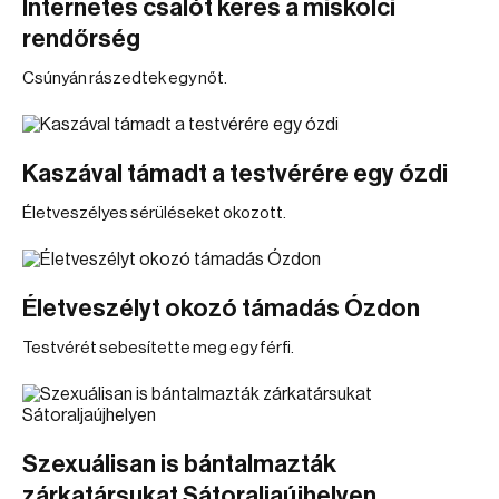
Internetes csalót keres a miskolci
rendőrség
Csúnyán rászedtek egy nőt.
Kaszával támadt a testvérére egy ózdi
Életveszélyes sérüléseket okozott.
Életveszélyt okozó támadás Ózdon
Testvérét sebesítette meg egy férfi.
Szexuálisan is bántalmazták
zárkatársukat Sátoraljaújhelyen