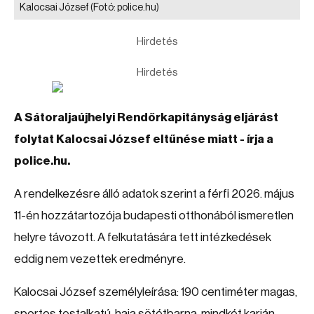
Kalocsai József
(Fotó: police.hu)
Hirdetés
Hirdetés
A Sátoraljaújhelyi Rendőrkapitányság eljárást
folytat Kalocsai József eltűnése miatt - írja a
police.hu.
A rendelkezésre álló adatok szerint a férfi 2026. május
11-én hozzátartozója budapesti otthonából ismeretlen
helyre távozott. A felkutatására tett intézkedések
eddig nem vezettek eredményre.
Kalocsai József személyleírása: 190 centiméter magas,
sportos testalkatú, haja sötétbarna, mindkét karján