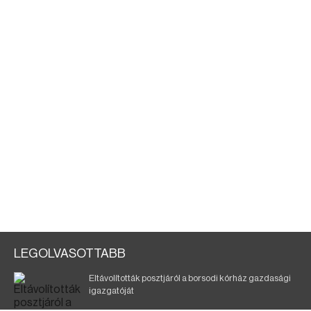
LEGOLVASOTTABB
Eltávolították posztjáról a borsodi kórház gazdasági
igazgatóját