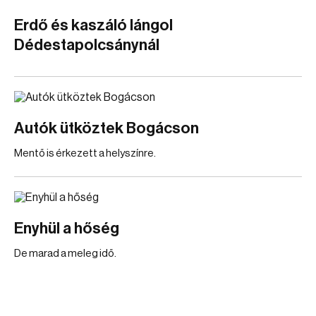
Erdő és kaszáló lángol
Dédestapolcsánynál
Autók ütköztek Bogácson
Mentő is érkezett a helyszínre.
Enyhül a hőség
De marad a meleg idő.