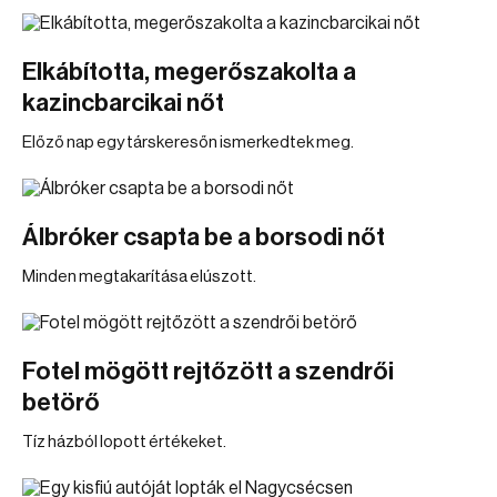
Elkábította, megerőszakolta a
kazincbarcikai nőt
Előző nap egy társkeresőn ismerkedtek meg.
Álbróker csapta be a borsodi nőt
Minden megtakarítása elúszott.
Fotel mögött rejtőzött a szendrői
betörő
Tíz házból lopott értékeket.