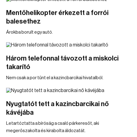
Mentőhelikopter érkezett a forrói
balesethez
Árokba borult egy autó.
Három telefonnal távozott a miskolci
takarító
Nem csak a por tűnt el a kazincbarcikai hivatalból.
Nyugtatót tett a kazincbarcikai nő
kávéjába
Letartóztatta a bíróság a csaló párkeresőt, aki
megerőszakolta és kirabolta áldozatát.