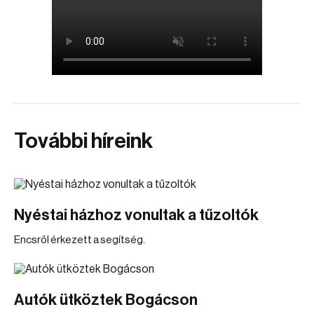
További híreink
Nyéstai házhoz vonultak a tűzoltók
Encsről érkezett a segítség.
Autók ütköztek Bogácson