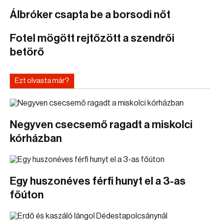
Álbróker csapta be a borsodi nőt
Fotel mögött rejtőzött a szendrői
betörő
Ezt olvasta már?
Negyven csecsemő ragadt a miskolci
kórházban
Egy huszonéves férfi hunyt el a 3-as
főúton