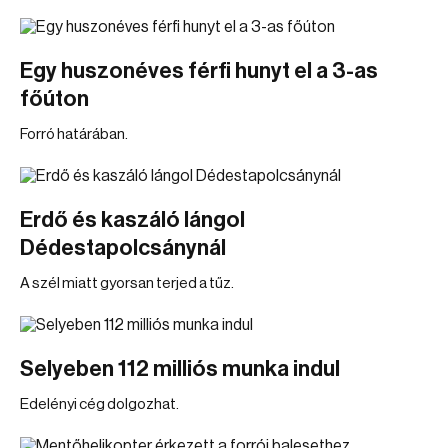
Egy huszonéves férfi hunyt el a 3-as
főúton
Forró határában.
Erdő és kaszáló lángol
Dédestapolcsánynál
A szél miatt gyorsan terjed a tűz.
Selyeben 112 milliós munka indul
Edelényi cég dolgozhat.