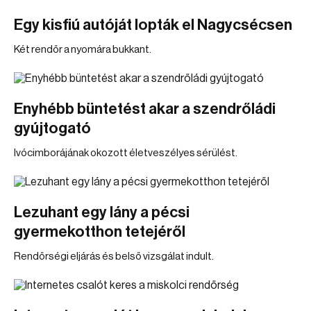
Egy kisfiú autóját lopták el Nagycsécsen
Két rendőr a nyomára bukkant.
Enyhébb büntetést akar a szendrőládi
gyújtogató
Ivócimborájának okozott életveszélyes sérülést.
Lezuhant egy lány a pécsi
gyermekotthon tetejéről
Rendőrségi eljárás és belső vizsgálat indult.