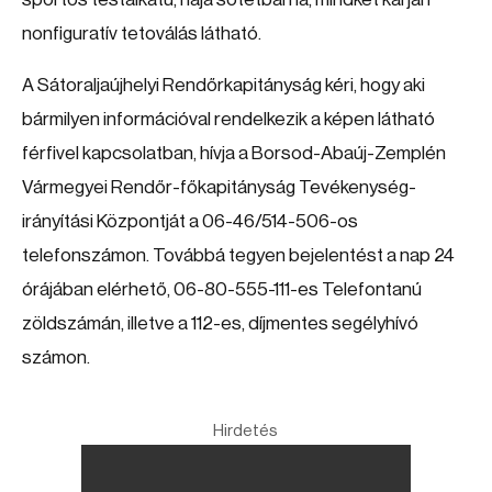
nonfiguratív tetoválás látható.
A Sátoraljaújhelyi Rendőrkapitányság kéri, hogy aki
bármilyen információval rendelkezik a képen látható
férfivel kapcsolatban, hívja a Borsod-Abaúj-Zemplén
Vármegyei Rendőr-főkapitányság Tevékenység-
irányítási Központját a 06-46/514-506-os
telefonszámon. Továbbá tegyen bejelentést a nap 24
órájában elérhető, 06-80-555-111-es Telefontanú
zöldszámán, illetve a 112-es, díjmentes segélyhívó
számon.
Hirdetés