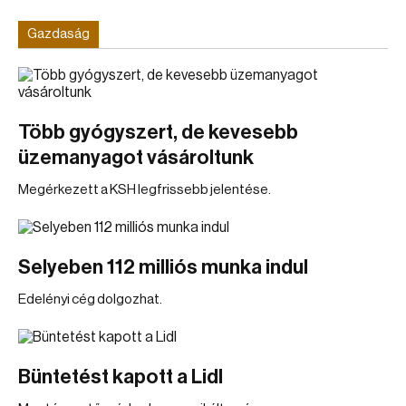
Gazdaság
Több gyógyszert, de kevesebb
üzemanyagot vásároltunk
Megérkezett a KSH legfrissebb jelentése.
Selyeben 112 milliós munka indul
Edelényi cég dolgozhat.
Büntetést kapott a Lidl