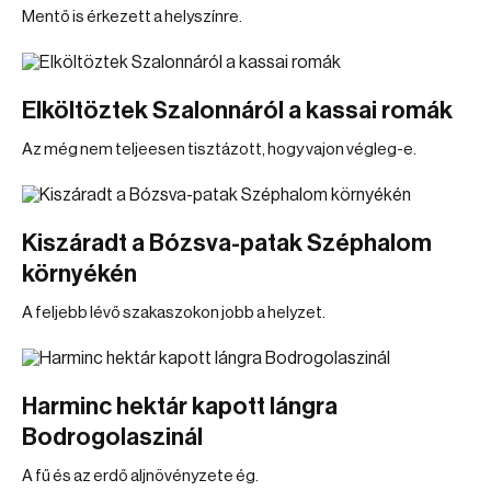
Mentő is érkezett a helyszínre.
Elköltöztek Szalonnáról a kassai romák
Az még nem teljeesen tisztázott, hogy vajon végleg-e.
Kiszáradt a Bózsva-patak Széphalom
környékén
A feljebb lévő szakaszokon jobb a helyzet.
Harminc hektár kapott lángra
Bodrogolaszinál
A fű és az erdő aljnövényzete ég.