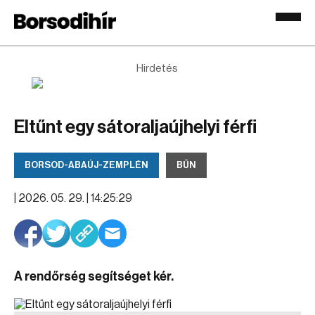
Hirdetés
Eltűnt egy sátoraljaújhelyi férfi
BORSOD-ABAÚJ-ZEMPLÉN
BŰN
|
2026. 05. 29. | 14:25:29
A rendőrség segítséget kér.