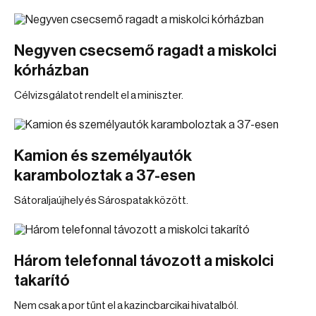
Negyven csecsemő ragadt a miskolci
kórházban
Célvizsgálatot rendelt el a miniszter.
Kamion és személyautók
karamboloztak a 37-esen
Sátoraljaújhely és Sárospatak között.
Három telefonnal távozott a miskolci
takarító
Nem csak a por tűnt el a kazincbarcikai hivatalból.