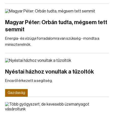
Magyar Péter: Orbán tudta, mégsem tett
semmit
Energia- és vízügyi forradalomra van szükség - mondta a
miniszterelnök.
Nyéstai házhoz vonultak a tűzoltók
Encsről érkezett a segítség.
Gazdaság