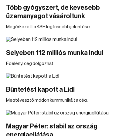
Több gyógyszert, de kevesebb
üzemanyagot vásároltunk
Megérkezett a KSH legfrissebb jelentése.
Selyeben 112 milliós munka indul
Edelényi cég dolgozhat.
Büntetést kapott a Lidl
Megtévesztő módon kummunikált a cég.
Magyar Péter: stabil az ország
energiaellátása