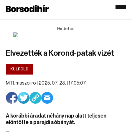
Hirdetés
Elvezették a Korond-patak vizét
KÜLFÖLD
MTI, maszol.ro |
2025. 07. 28. | 17:05:07
A korábbi áradat néhány nap alatt teljesen
elöntötte a parajdi sóbányát.