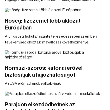
Hőség: tízezernél több áldozat
Európában
A június végi hőhullám szinte teljes egészében az emberi
tevékenység okozta klímaváltozás következménye.
Hormuzi-szoros: katonai erővel
biztosítják a hajózhatóságot
Az USA erői hadrendbe álltak - írják.
Parajdon elkezdődhetnek az