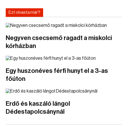
Ezt olvasta már?
Negyven csecsemő ragadt a miskolci
kórházban
Egy huszonéves férfi hunyt el a 3-as
főúton
Erdő és kaszáló lángol
Dédestapolcsánynál