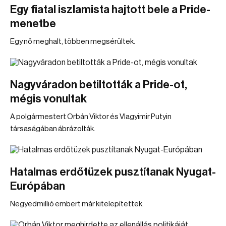
Egy fiatal iszlamista hajtott bele a Pride-
menetbe
Egy nő meghalt, többen megsérültek.
Nagyváradon betiltották a Pride-ot,
mégis vonultak
A polgármestert Orbán Viktor és Vlagyimir Putyin
társaságában ábrázolták.
Hatalmas erdőtüzek pusztítanak Nyugat-
Európában
Negyedmillió embert már kitelepítettek.