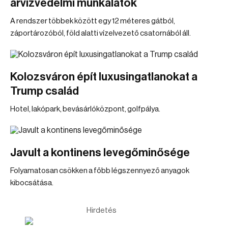
árvízvédelmi munkálatok
A rendszer többek között egy 12 méteres gátból,
záportározóból, föld alatti vízelvezető csatornából áll.
Kolozsváron épít luxusingatlanokat a
Trump család
Hotel, lakópark, bevásárlóközpont, golfpálya.
Javult a kontinens levegőminősége
Folyamatosan csökken a főbb légszennyező anyagok
kibocsátása.
Hirdetés