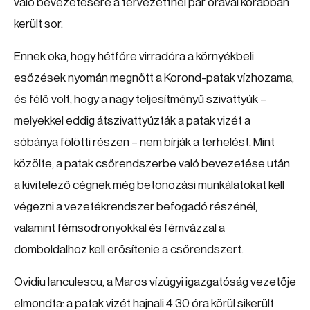
való bevezetésére a tervezettnél pár órával korábban
került sor.
Ennek oka, hogy hétfőre virradóra a környékbeli
esőzések nyomán megnőtt a Korond-patak vízhozama,
és félő volt, hogy a nagy teljesítményű szivattyúk –
melyekkel eddig átszivattyúzták a patak vizét a
sóbánya fölötti részen – nem bírják a terhelést. Mint
közölte, a patak csőrendszerbe való bevezetése után
a kivitelező cégnek még betonozási munkálatokat kell
végezni a vezetékrendszer befogadó részénél,
valamint fémsodronyokkal és fémvázzal a
domboldalhoz kell erősítenie a csőrendszert.
Ovidiu Ianculescu, a Maros vízügyi igazgatóság vezetője
elmondta: a patak vizét hajnali 4.30 óra körül sikerült