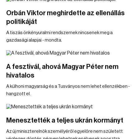
Orbán Viktor meghirdette az ellenállás
politikáját
A tiszás önkényuralmi rendszernek nincsenek meg a
gazdasági alapjai - mondta.
A fesztivál, ahová Magyar Péter nem
hivatalos
A külhoni magyarság és a Tusványos nem lehet ellenzékben -
hangzott el.
Menesztették a teljes ukrán kormányt
Az új miniszterelnök személyéről egyelőre nem született
végleges döntés, négyen lehetnek esélyesek a posztra.