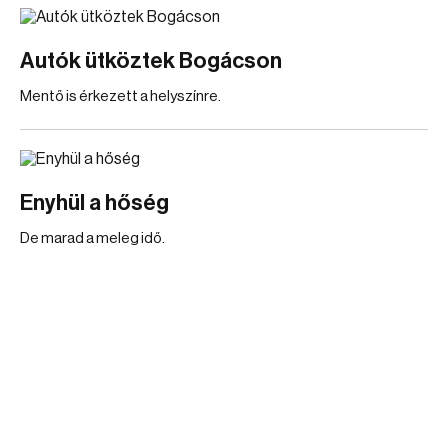
Autók ütköztek Bogácson
Mentő is érkezett a helyszínre.
Enyhül a hőség
De marad a meleg idő.