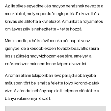
Az illetékes egyedinek és nagyon nehéznek nevezte a
munkálatot, mely naponta "meglepetést" okozott és
kihívás elé állította a kivitelezőt. A munkát a folyamatos
omlásveszély is nehezítette – tette hozzá.
Mint mondta, a hátralévő munka pár napot vesz
igénybe, de a későbbiekben további beavatkozásra
lesz szükség nagy vízhozam esetére, amelyet a
csőrendszer már nem lenne képes elvezetni.
A román állami tulajdonban lévő parajdi sóbányába
májusban tört be ismét a felette folyó Korond-patak
vize. Az áradat néhány nap alatt teljesen elöntötte a
bánya valamennyi részét.