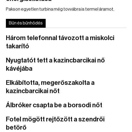
Pakson egyetlen turbina még tovvábra is termel áramot.
Bűn és bűnhődés
Három telefonnal távozott a miskolci
takarító
Nyugtatót tett a kazincbarcikai nő
kávéjába
Elkábította, megerőszakolta a
kazincbarcikai nőt
Álbróker csapta be a borsodi nőt
Fotel mögött rejtőzött a szendrői
betörő