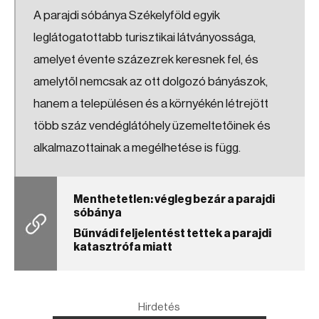
A parajdi sóbánya Székelyföld egyik
leglátogatottabb turisztikai látványossága,
amelyet évente százezrek keresnek fel, és
amelytől nemcsak az ott dolgozó bányászok,
hanem a településen és a környékén létrejött
több száz vendéglátóhely üzemeltetőinek és
alkalmazottainak a megélhetése is függ.
Menthetetlen: végleg bezár a parajdi
sóbánya
Bűnvádi feljelentést tettek a parajdi
katasztrófa miatt
Hirdetés