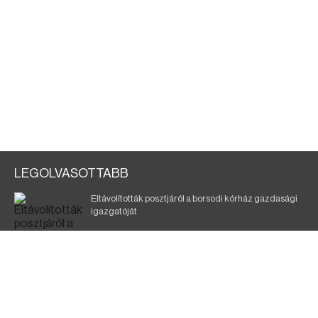
LEGOLVASOTTABB
Eltávolították posztjáról a borsodi kórház gazdasági
igazgatóját
Holttest Miskolcon: nem tudják, ki lehet