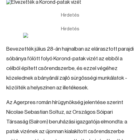
Hirdetés
Hirdetés
Bevezették július 28-án hajnalban az elárasztott parajdi
sóbánya fölött folyó Korond-patak vizét az ebből a
célból épített csőrendszerbe, és ezzel végéhez
közelednek a bányánál zajló sürgősségi munkálatok -
közölték a helyszínen az illetékesek.
Az Agerpres román hírügynökség jelentése szerint
Nicolae Sebastian Soltuz, az Országos Sóipari
Társaság (Salrom) beruházási igazgatója elmondta: a
patak vizének az újonnan kialakított csőrendszerbe