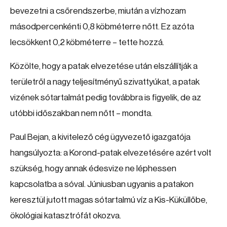
bevezetni a csőrendszerbe, miután a vízhozam
másodpercenkénti 0,8 köbméterre nőtt. Ez azóta
lecsökkent 0,2 köbméterre – tette hozzá.
Közölte, hogy a patak elvezetése után elszállítják a
területről a nagy teljesítményű szivattyúkat, a patak
vizének sótartalmát pedig továbbra is figyelik, de az
utóbbi időszakban nem nőtt – mondta.
Paul Bejan, a kivitelező cég ügyvezető igazgatója
hangsúlyozta: a Korond-patak elvezetésére azért volt
szükség, hogy annak édesvize ne léphessen
kapcsolatba a sóval. Júniusban ugyanis a patakon
keresztül jutott magas sótartalmú víz a Kis-Küküllőbe,
ökológiai katasztrófát okozva.