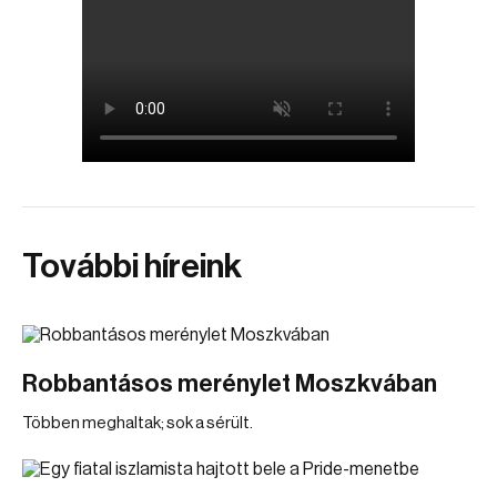
További híreink
Robbantásos merénylet Moszkvában
Többen meghaltak; sok a sérült.