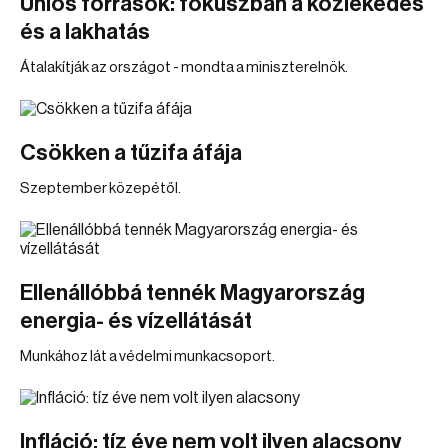
Uniós források: fókuszban a közlekedés
és a lakhatás
Átalakítják az országot - mondta a miniszterelnök.
Csökken a tűzifa áfája
Szeptember közepétől.
Ellenállóbbá tennék Magyarország
energia- és vízellátását
Munkához lát a védelmi munkacsoport.
Infláció: tíz éve nem volt ilyen alacsony