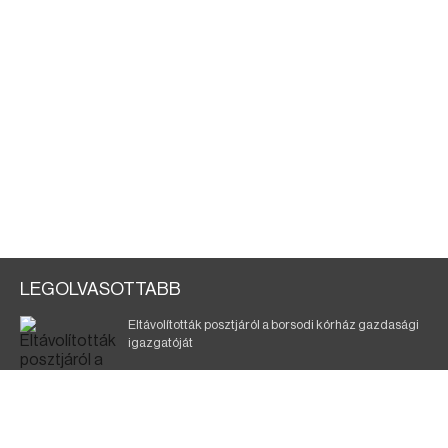
LEGOLVASOTTABB
Eltávolították posztjáról a borsodi kórház gazdasági
igazgatóját
Holttest Miskolcon: nem tudják, ki lehet