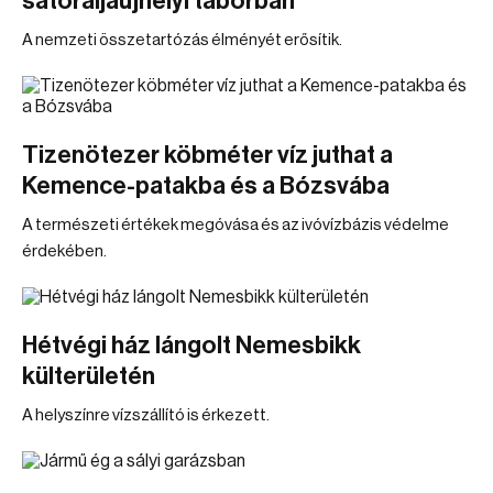
sátoraljaújhelyi táborban
A nemzeti összetartózás élményét erősítik.
Tizenötezer köbméter víz juthat a
Kemence-patakba és a Bózsvába
A természeti értékek megóvása és az ivóvízbázis védelme
érdekében.
Hétvégi ház lángolt Nemesbikk
külterületén
A helyszínre vízszállító is érkezett.