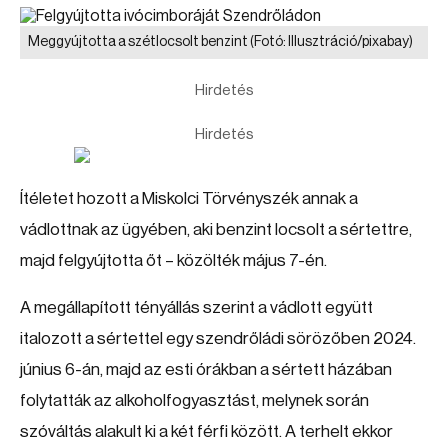
Meggyújtotta a szétlocsolt benzint
(Fotó: Illusztráció/pixabay)
Hirdetés
Hirdetés
Ítéletet hozott a Miskolci Törvényszék annak a
vádlottnak az ügyében, aki benzint locsolt a sértettre,
majd felgyújtotta őt – közölték május 7-én.
A megállapított tényállás szerint a vádlott együtt
italozott a sértettel egy szendrőládi sörözőben 2024.
június 6-án, majd az esti órákban a sértett házában
folytatták az alkoholfogyasztást, melynek során
szóváltás alakult ki a két férfi között. A terhelt ekkor