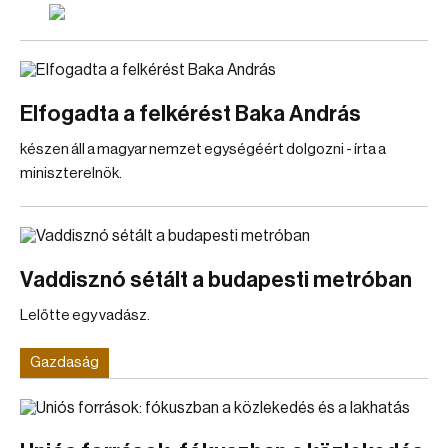
Elfogadta a felkérést Baka András
készen áll a magyar nemzet egységéért dolgozni - írta a
miniszterelnök.
Vaddisznó sétált a budapesti metróban
Lelőtte egy vadász.
Gazdaság