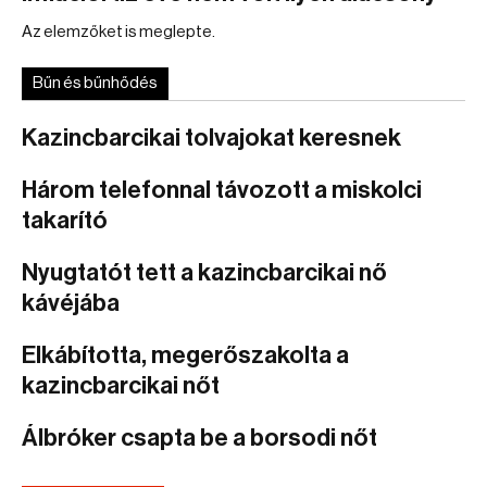
Az elemzőket is meglepte.
Bűn és bűnhődés
Kazincbarcikai tolvajokat keresnek
Három telefonnal távozott a miskolci
takarító
Nyugtatót tett a kazincbarcikai nő
kávéjába
Elkábította, megerőszakolta a
kazincbarcikai nőt
Álbróker csapta be a borsodi nőt