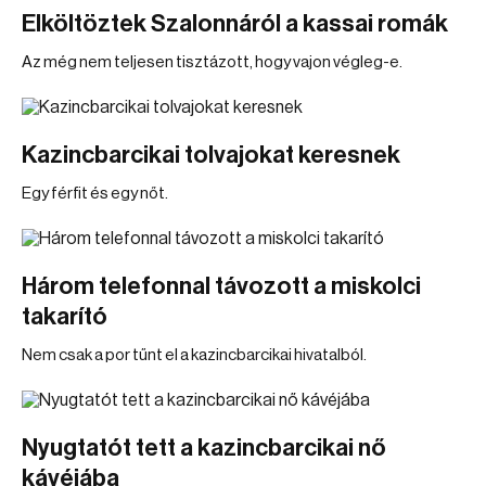
Elköltöztek Szalonnáról a kassai romák
Az még nem teljesen tisztázott, hogy vajon végleg-e.
Kazincbarcikai tolvajokat keresnek
Egy férfit és egy nőt.
Három telefonnal távozott a miskolci
takarító
Nem csak a por tűnt el a kazincbarcikai hivatalból.
Nyugtatót tett a kazincbarcikai nő
kávéjába