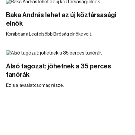
Baka András lehet az új köztársasági
elnök
Korábban a Legfelsőbb Bíróság elnöke volt.
Alsó tagozat: jöhetnek a 35 perces
tanórák
Ez is a javaslatcsomag része.