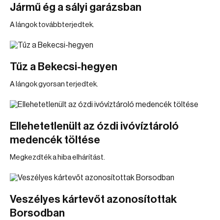
Jármű ég a sályi garázsban
A lángok továbbterjedtek.
Tűz a Bekecsi-hegyen
A lángok gyorsan terjedtek.
Ellehetetlenült az ózdi ivóvíztároló
medencék töltése
Megkezdték a hiba elhárítást.
Veszélyes kártevőt azonosítottak
Borsodban