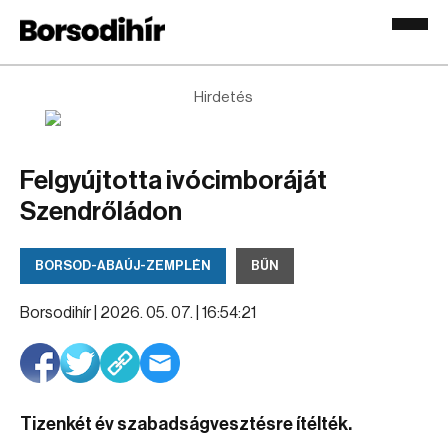
Hirdetés
Felgyújtotta ivócimboráját
Szendrőládon
BORSOD-ABAÚJ-ZEMPLÉN
BŰN
Borsodihír |
2026. 05. 07. | 16:54:21
Tizenkét év szabadságvesztésre ítélték.