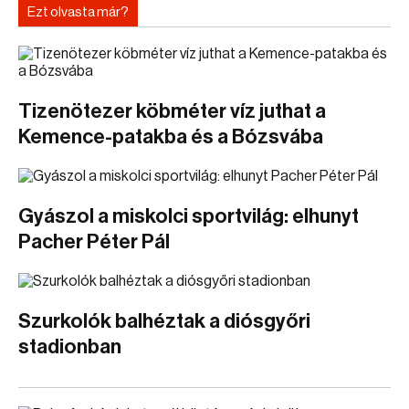
Ezt olvasta már?
Tizenötezer köbméter víz juthat a
Kemence-patakba és a Bózsvába
Gyászol a miskolci sportvilág: elhunyt
Pacher Péter Pál
Szurkolók balhéztak a diósgyőri
stadionban