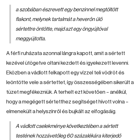
a szobában észrevett egy benzinnel megtöltött
flakont, melynek tartalmát a heverőn ülő
sértettre öntötte, majd azt egy öngyújtóval
meggyújtotta.
A férfi ruházata azonnal lángra kapott, amit a sértett
kezével ütögetve oltani kezdett és igyekezett levenni.
Eközben a vádlott felkapott egy vízzel teli vödröt és
leöntötte vele a sértettet, így összességében sikerült a
tüzet megfékezniük. A terhelt ezt követően – anélkül,
hogy a megégett sértetthez segítséget hívott volna –
elmenekült a helyszínről és bujkált az elfogásáig.
A vádlott cselekménye következtében a sértett
testének hozzávetőleg 60 százalékára kiterjedő