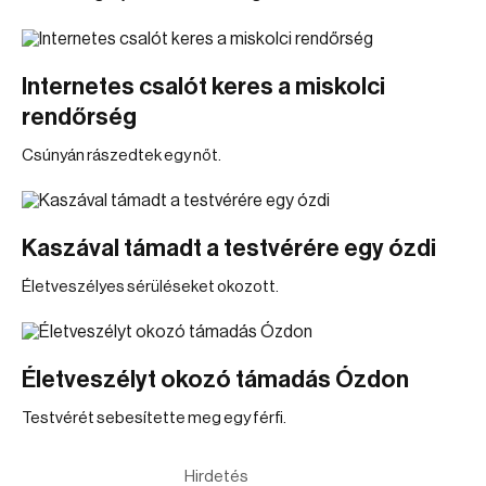
Internetes csalót keres a miskolci
rendőrség
Csúnyán rászedtek egy nőt.
Kaszával támadt a testvérére egy ózdi
Életveszélyes sérüléseket okozott.
Életveszélyt okozó támadás Ózdon
Testvérét sebesítette meg egy férfi.
Hirdetés