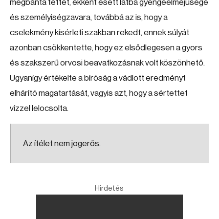
megbánta tettét, ekként esett latba gyengeelméjűsége
és személyiségzavara, továbbá az is, hogy a
cselekmény kísérleti szakban rekedt, ennek súlyát
azonban csökkentette, hogy ez elsődlegesen a gyors
és szakszerű orvosi beavatkozásnak volt köszönhető.
Ugyanígy értékelte a bíróság a vádlott eredményt
elhárító magatartását, vagyis azt, hogy a sértettet
vízzel lelocsolta.
Az ítélet nem jogerős.
Hirdetés