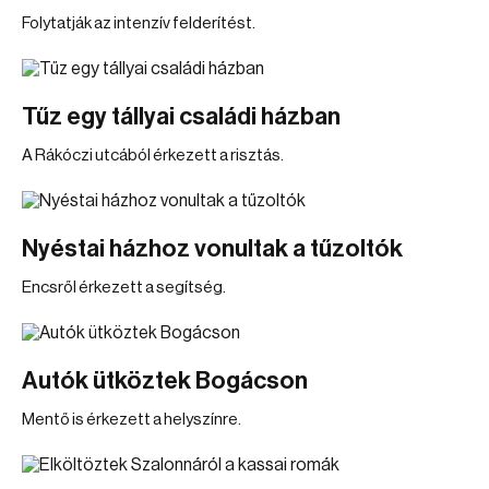
Folytatják az intenzív felderítést.
Tűz egy tállyai családi házban
A Rákóczi utcából érkezett a risztás.
Nyéstai házhoz vonultak a tűzoltók
Encsről érkezett a segítség.
Autók ütköztek Bogácson
Mentő is érkezett a helyszínre.