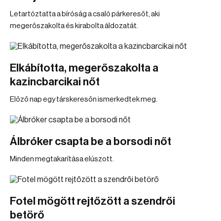
Letartóztatta a bíróság a csaló párkeresőt, aki
megerőszakolta és kirabolta áldozatát.
Elkábította, megerőszakolta a
kazincbarcikai nőt
Előző nap egy társkeresőn ismerkedtek meg.
Álbróker csapta be a borsodi nőt
Minden megtakarítása elúszott.
Fotel mögött rejtőzött a szendrői
betörő