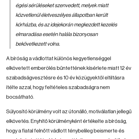
égési sérüléseket szenvedett, melyek miatt
közvetlenül életveszélyes állapotban került
kórházba, és az idejekorán megkezdett kezelés
elmaradása esetén halála bizonyosan
bekövetkezett volna.
A bíróság a vádlottat különös kegyetlenséggel
elkövetett emberölés bűntettének kísérlete miatt 12 év
szabadságvesztésre és 10 év közügyektől eltiltásra
ítélte azzal, hogy feltételes szabadságra nem
bocsátható.
Súlyosító körülmény volt az útonálló, motiválatlan jellegű
elkövetés. Enyhítő körülményként értékelte a bíróság,
hogy a fiatal felnőtt vádlott ténybelileg beismerte és