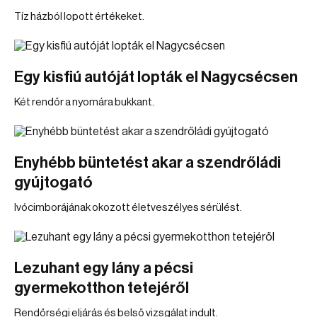
Tíz házból lopott értékeket.
Egy kisfiú autóját lopták el Nagycsécsen
Két rendőr a nyomára bukkant.
Enyhébb büntetést akar a szendrőládi
gyújtogató
Ivócimborájának okozott életveszélyes sérülést.
Lezuhant egy lány a pécsi
gyermekotthon tetejéről
Rendőrségi eljárás és belső vizsgálat indult.