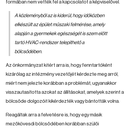
formában nem vették fel a kapcsolatot a képviselővel.
A közleményből az is kiderül, hogy időközben
elkészült az épület műszaki felmérése, amely
alapján a gyermekek egészségét is szem előtt
tartó HVAC-rendszer telepíthető a
bölcsődében.
Az önkormányzat kitért arra is, hogy fenntartóként
kizárólag az intézmény vezetőjét kérdezte meg arról,
miért nem jelezte korábban a problémát, ugyanakkor
visszautasította azokat az állításokat, amelyek szerint a
bölcsőde dolgozóit kikérdezték vagy bántották volna.
Reagáltak arra a felvetésre is, hogy egy másik
mezőkövesdi bölcsődében korábban szülői