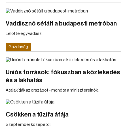
Vaddisznó sétált a budapesti metróban
Lelőtte egy vadász.
Gazdaság
Uniós források: fókuszban a közlekedés
és a lakhatás
Átalakítják az országot - mondta a miniszterelnök.
Csökken a tűzifa áfája
Szeptember közepétől.