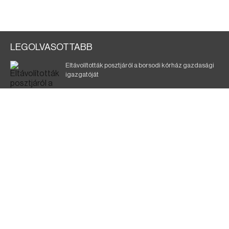
LEGOLVASOTTABB
Eltávolították posztjáról a borsodi kórház gazdasági
igazgatóját
Holttest Miskolcon: nem tudják, ki lehet
Éjszakai fürdőzés várja a vendégeket Borsodban is
Szélerőmű-fejlesztést tervez a TISZA-kormány