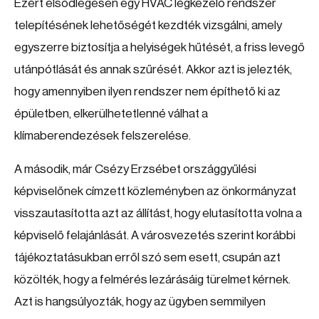
Ezért elsődlegesen egy HVAC légkezelő rendszer
telepítésének lehetőségét kezdték vizsgálni, amely
egyszerre biztosítja a helyiségek hűtését, a friss levegő
utánpótlását és annak szűrését. Akkor azt is jelezték,
hogy amennyiben ilyen rendszer nem építhető ki az
épületben, elkerülhetetlenné válhat a
klímaberendezések felszerelése.
A második, már Csézy Erzsébet országgyűlési
képviselőnek címzett közleményben az önkormányzat
visszautasította azt az állítást, hogy elutasította volna a
képviselő felajánlását. A városvezetés szerint korábbi
tájékoztatásukban erről szó sem esett, csupán azt
közölték, hogy a felmérés lezárásáig türelmet kérnek.
Azt is hangsúlyozták, hogy az ügyben semmilyen