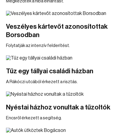
Megkezdték a hiba elhárítást.
Veszélyes kártevőt azonosítottak
Borsodban
Folytatják az intenzív felderítést.
Tűz egy tállyai családi házban
A Rákóczi utcából érkezett a risztás.
Nyéstai házhoz vonultak a tűzoltók
Encsről érkezett a segítség.