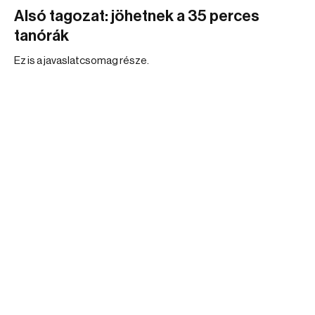
Alsó tagozat: jöhetnek a 35 perces
tanórák
Ez is a javaslatcsomag része.