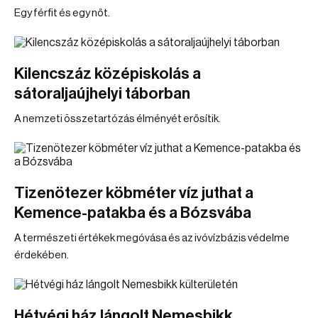
Egy férfit és egy nőt.
Kilencszáz középiskolás a
sátoraljaújhelyi táborban
A nemzeti összetartózás élményét erősítik.
Tizenötezer köbméter víz juthat a
Kemence-patakba és a Bózsvába
A természeti értékek megóvása és az ivóvízbázis védelme
érdekében.
Hétvégi ház lángolt Nemesbikk