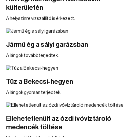
külterületén
A helyszínre vízszállító is érkezett.
Jármű ég a sályi garázsban
A lángok továbbterjedtek.
Tűz a Bekecsi-hegyen
A lángok gyorsan terjedtek.
Ellehetetlenült az ózdi ivóvíztároló
medencék töltése