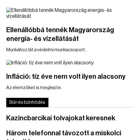
Ellenállóbbá tennék Magyarország
energia- és vízellátását
Munkához lát a védelmi munkacsoport.
Infláció: tíz éve nem volt ilyen alacsony
Az elemzőket is meglepte.
Bűn és bűnhődés
Kazincbarcikai tolvajokat keresnek
Három telefonnal távozott a miskolci