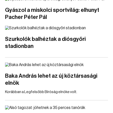
Gyászol a miskolci sportvilág: elhunyt
Pacher Péter Pál
Szurkolók balhéztak a diósgyőri
stadionban
Baka András lehet az új köztársasági
elnök
Korábban a Legfelsőbb Bíróság elnöke volt.