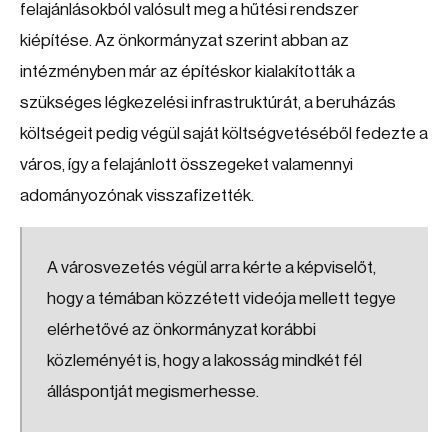
felajánlásokból valósult meg a hűtési rendszer
kiépítése. Az önkormányzat szerint abban az
intézményben már az építéskor kialakították a
szükséges légkezelési infrastruktúrát, a beruházás
költségeit pedig végül saját költségvetéséből fedezte a
város, így a felajánlott összegeket valamennyi
adományozónak visszafizették.
A városvezetés végül arra kérte a képviselőt,
hogy a témában közzétett videója mellett tegye
elérhetővé az önkormányzat korábbi
közleményét is, hogy a lakosság mindkét fél
álláspontját megismerhesse.