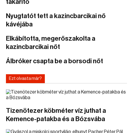
takarító
Nyugtatót tett a kazincbarcikai nő
kávéjába
Elkábította, megerőszakolta a
kazincbarcikai nőt
Álbróker csapta be a borsodi nőt
Ezt olvasta már?
Tizenötezer köbméter víz juthat a
Kemence-patakba és a Bózsvába