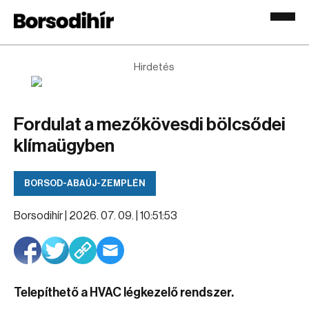
Hirdetés
Fordulat a mezőkövesdi bölcsődei
klímaügyben
BORSOD-ABAÚJ-ZEMPLÉN
Borsodihír |
2026. 07. 09. | 10:51:53
Telepíthető a HVAC légkezelő rendszer.