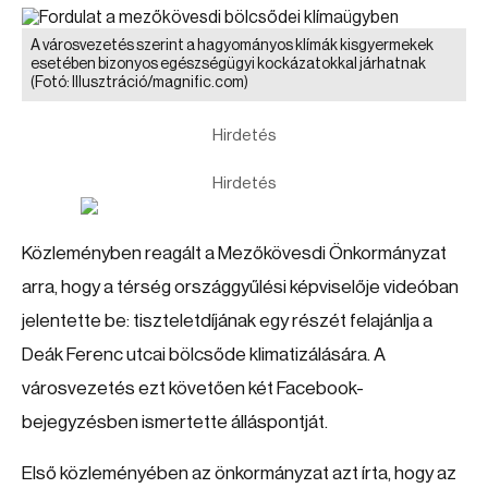
A városvezetés szerint a hagyományos klímák kisgyermekek
esetében bizonyos egészségügyi kockázatokkal járhatnak
(Fotó: Illusztráció/magnific.com)
Hirdetés
Hirdetés
Közleményben reagált a Mezőkövesdi Önkormányzat
arra, hogy a térség országgyűlési képviselője videóban
jelentette be: tiszteletdíjának egy részét felajánlja a
Deák Ferenc utcai bölcsőde klimatizálására. A
városvezetés ezt követően két Facebook-
bejegyzésben ismertette álláspontját.
Első közleményében az önkormányzat azt írta, hogy az