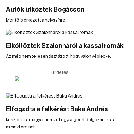
Autók ütköztek Bogácson
Mentő is érkezett a helyszínre.
Elköltöztek Szalonnáról a kassai romák
Az még nem teljesen tisztázott, hogy vajon végleg-e.
Hirdetés
Elfogadta a felkérést Baka András
készen áll a magyar nemzet egységéért dolgozni - írta a
miniszterelnök.