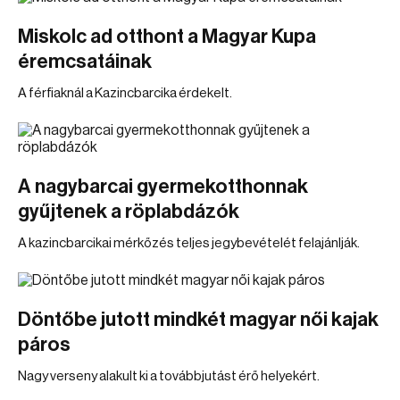
Miskolc ad otthont a Magyar Kupa
éremcsatáinak
A férfiaknál a Kazincbarcika érdekelt.
A nagybarcai gyermekotthonnak
gyűjtenek a röplabdázók
A kazincbarcikai mérkőzés teljes jegybevételét felajánlják.
Döntőbe jutott mindkét magyar női kajak
páros
Nagy verseny alakult ki a továbbjutást érő helyekért.