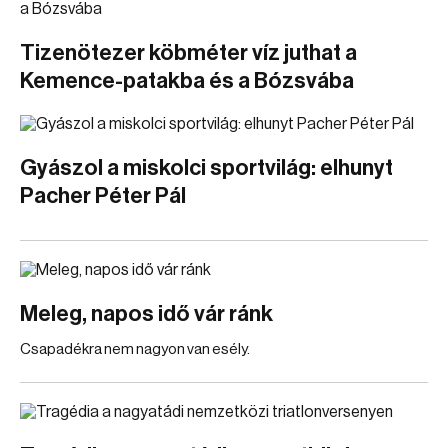
Tizenötezer köbméter víz juthat a
Kemence-patakba és a Bózsvába
Gyászol a miskolci sportvilág: elhunyt
Pacher Péter Pál
Meleg, napos idő vár ránk
Csapadékra nem nagyon van esély.