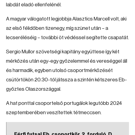
labdát eladó ellenfelénél.
A magyar válogatott legjobbja Alasztics Marcell volt, aki
az első félidőben tizenegy, míg szünet után – a
lecseréléséig – további öt védéssel segítette csapatát.
Sergio Mullor szövetségi kapitány együttese így két
mérkőzés után egy-egy győzelemmel és vereséggel áll
és harmadik, egyben utolsó csoportmérkőzését
csütörtökön 20.30-tól játssza a szintén kétszeres Eb-
győztes Olaszországgal.
A hat ponttal csoportelső portugálok legutóbb 2024
szeptemberében veszítettek tétmeccsen.
Férfi futsal Eb, csoportkör, 2. forduló, D