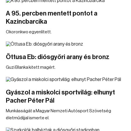
A 95. percben mentett pontot a
Kazincbarcika
Okoronkwo egyenlített.
Öttusa Eb: diósgyőri arany és bronz
Guzi Blanka kitett magért.
Gyászol a miskolci sportvilág: elhunyt
Pacher Péter Pál
Munkásságát a Magyar Nemzeti Autósport Szövetség
életműdíjjal ismerte el.