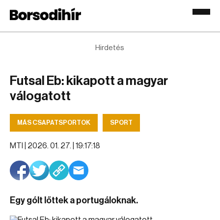
Hirdetés
Futsal Eb: kikapott a magyar
válogatott
MÁS CSAPATSPORTOK
SPORT
MTI |
2026. 01. 27. | 19:17:18
Egy gólt lőttek a portugáloknak.