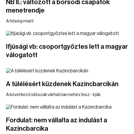
NB II.: változott a borsodi csapatok
menetrendje
A hőség miatt.
Ifjúsági vb: csoportgyőztes lett a magyar
válogatott
A túlélésért küzdenek Kazincbarcikán
A következő időszak várhatóan nehéz lesz - írják.
Fordulat: nem vállalta az indulást a
Kazincbarcika