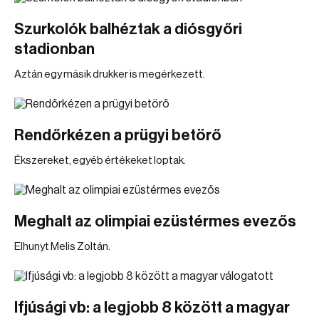
Szurkolók balhéztak a diósgyőri
stadionban
Aztán egy másik drukker is megérkezett.
Rendőrkézen a prügyi betörő
Ékszereket, egyéb értékeket loptak.
Meghalt az olimpiai ezüstérmes evezős
Elhunyt Melis Zoltán.
Ifjúsági vb: a legjobb 8 között a magyar