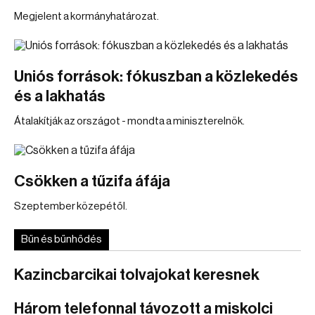
Megjelent a kormányhatározat.
Uniós források: fókuszban a közlekedés
és a lakhatás
Átalakítják az országot - mondta a miniszterelnök.
Csökken a tűzifa áfája
Szeptember közepétől.
Bűn és bűnhődés
Kazincbarcikai tolvajokat keresnek
Három telefonnal távozott a miskolci