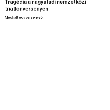
Tragédia a nagyatádi nemzetközi
triatlonversenyen
Meghalt egy versenyző.