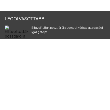
LEGOLVASOTTABB
Eltávolították posztjáról a borsodi kórház gazdasági
igazgatóját
Holttest Miskolcon: nem tudják, ki lehet
Éjszakai fürdőzés várja a vendégeket Borsodban is
Jó ütemben halad a Mezőzombor–Nyíregyháza
vasútvonal felújítása