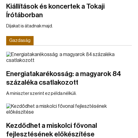
Kiállítások és koncertek a Tokaji
Írótáborban
Díjakat is átadnak majd.
Gazdaság
Energiatakarékosság: a magyarok 84
százaléka csatlakozott
A miniszter szerint ez példa nélküli.
Kezdődhet a miskolci fővonal
fejlesztésének előkészítése