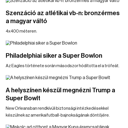
Szenzáció az atlétikai vb-n: bronzérmes
a magyar váltó
4x400 méteren.
Philadelphiai siker a Super Bowlon
Az Eagles története során másodszor hódította el a trófeát.
A helyszínen készül megnézni Trump a
Super Bowlt
New Orleansban rendkívüli biztonsági intézkedésekkel
készülnek az amerikaifutball-bajnokságának döntőjére.