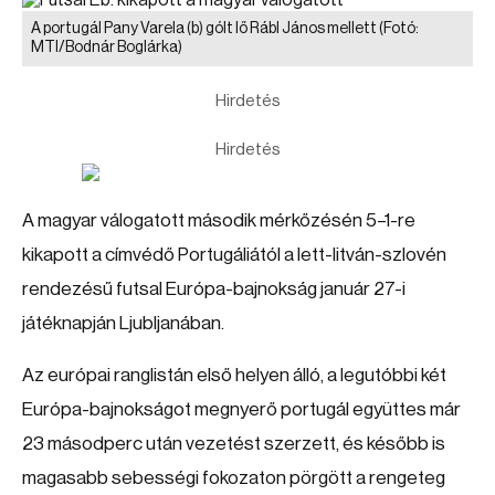
A portugál Pany Varela (b) gólt lő Rábl János mellett
(Fotó:
MTI/Bodnár Boglárka)
Hirdetés
Hirdetés
A magyar válogatott második mérkőzésén 5–1-re
kikapott a címvédő Portugáliától a lett-litván-szlovén
rendezésű futsal Európa-bajnokság január 27-i
játéknapján Ljubljanában.
Az európai ranglistán első helyen álló, a legutóbbi két
Európa-bajnokságot megnyerő portugál együttes már
23 másodperc után vezetést szerzett, és később is
magasabb sebességi fokozaton pörgött a rengeteg