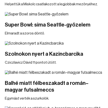
Helyettük a Miskolc csatlakozott a legjobbak mezőnyéhez.
Super Bowl: sima Seattle-győzelem
Elmaradt a szoros döntő.
Szolnokon nyert a Kazincbarcika
Cziczlavicz Dávid 11 pontot ütött.
Balhé miatt félbeszakadt a román–
magyar futsalmeccs
Egymást verték a szurkolók.