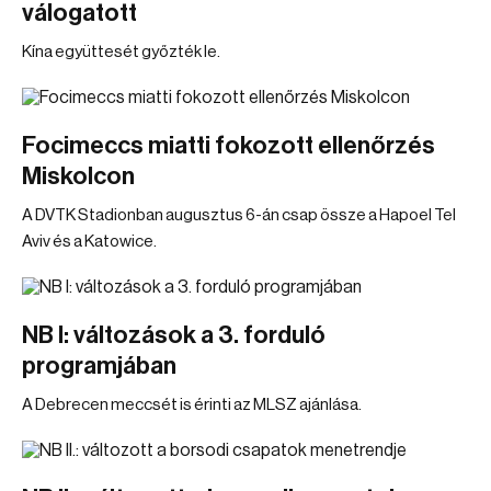
válogatott
Kína együttesét győzték le.
Focimeccs miatti fokozott ellenőrzés
Miskolcon
A DVTK Stadionban augusztus 6-án csap össze a Hapoel Tel
Aviv és a Katowice.
NB I: változások a 3. forduló
programjában
A Debrecen meccsét is érinti az MLSZ ajánlása.