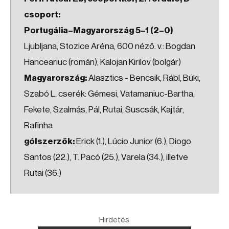
csoport:
Portugália–Magyarország 5–1 (2–0)
Ljubljana, Stozice Aréna, 600 néző. v.: Bogdan
Hanceariuc (román), Kalojan Kirilov (bolgár)
Magyarország:
Alasztics - Bencsik, Rábl, Büki,
Szabó L. cserék: Gémesi, Vatamaniuc-Bartha,
Fekete, Szalmás, Pál, Rutai, Suscsák, Kajtár,
Rafinha
gólszerzők:
Erick (1.), Lúcio Junior (6.), Diogo
Santos (22.), T. Pacó (25.), Varela (34.), illetve
Rutai (36.)
Hirdetés