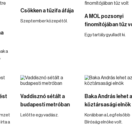
Csökken a tűzifa áfája
A MOL pozsonyi
Szeptember közepétől.
finomítójában tűz v
na
Egy tartály gyulladt ki.
ak a
ő
ést
Vaddisznó sétált a
Baka András lehet a
budapesti metróban
köztársasági elnök
emzet
Lelőtte egy vadász.
Korábban a Legfelsőbb
írta a
Bíróság elnöke volt.