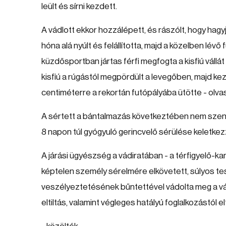
leült és sírni kezdett.
A vádlott ekkor hozzálépett, és rászólt, hogy hagyja
hóna alá nyúlt és felállította, majd a közelben lé
küzdősportban jártas férfi megfogta a kisfiú vállát é
kisfiú a rúgástól megpördült a levegőben, majd kez
centiméterre a rekortán futópályába ütötte - olva
A sértett a bántalmazás következtében nem szenve
8 napon túl gyógyuló gerincvelő sérülése keletkezz
A járási ügyészség a vádiratában - a térfigyelő-k
képtelen személy sérelmére elkövetett, súlyos tes
veszélyeztetésének bűntettével vádolta meg a v
eltiltás, valamint végleges hatályú foglalkozástól e