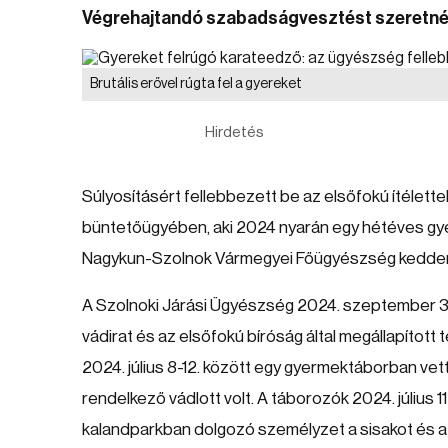
Végrehajtandó szabadságvesztést szeretné
Brutális erővel rúgta fel a gyereket
Hirdetés
Súlyosításért fellebbezett be az elsőfokú ítélet
büntetőügyében, aki 2024 nyarán egy hétéves gye
Nagykun-Szolnok Vármegyei Főügyészség kedden
A Szolnoki Járási Ügyészség 2024. szeptember 30
vádirat és az elsőfokú bíróság által megállapított
2024. július 8-12. között egy gyermektáborban ve
rendelkező vádlott volt. A táborozók 2024. július 1
kalandparkban dolgozó személyzet a sisakot és a