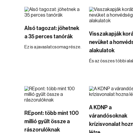
Alsó tagozat: jöhetnek
Visszakapják kor
a 35 perces tanórák
nevüket a honvéd
Ez is a javaslatcsomag része.
alakulatok
És az összes többi alak
A KDNP a
REpont: több mint 100
várandósoknak
millió gyűlt össze a
krízisvonalat hoz
rászorulóknak
létre