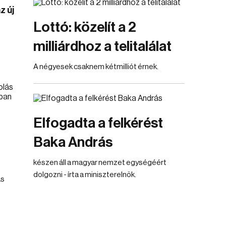
z új
Lottó: közelít a 2
milliárdhoz a telitalálat
A négyesek csaknem kétmilliót érnek.
Elfogadta a felkérést
Baka András
készen áll a magyar nemzet egységéért
dolgozni - írta a miniszterelnök.
ás