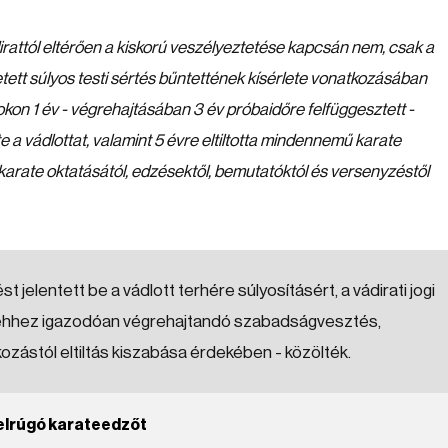
irattól eltérően a kiskorú veszélyeztetése kapcsán nem, csak a
ett súlyos testi sértés bűntettének kísérlete vonatkozásában
okon 1 év - végrehajtásában 3 év próbaidőre felfüggesztett -
e a vádlottat, valamint 5 évre eltiltotta mindennemű karate
 karate oktatásától, edzésektől, bemutatóktól és versenyzéstől
jelentett be a vádlott terhére súlyosításért, a vádirati jogi
nt ehhez igazodóan végrehajtandó szabadságvesztés,
kozástól eltiltás kiszabása érdekében - közölték.
felrúgó karateedzőt