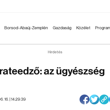
Borsod-Abaúj-Zemplén
Gazdaság
Közélet
Progra
Hirdetés
arateedző: az ügyészség
. 16. | 14:29:39