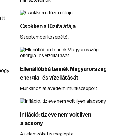
miniszterelnök.
ett
Csökken a tűzifa áfája
Szeptember közepétől.
Ellenállóbbá tennék Magyarország
hogy
energia- és vízellátását
Munkához lát a védelmi munkacsoport.
Infláció: tíz éve nem volt ilyen
alacsony
Az elemzőket is meglepte.