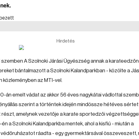
nek.
Hirdetés
tel szemben A Szolnoki Járási Ügyészség annak a karateedzőn
reket bántalmazott a Szolnoki Kalandparkban - közölte a Já
 közleményben az MTI-vel.
-án emelt vádat az akkor 56 éves nagykátai vádlottal szemb
 tényállás szerint a történtek idején mindössze hétéves sértet
tt részt, amelynek vezetője a karate sportedzői végzettségge
1-én a Szolnoki Kalandparkba mentek, ahol a kisfiú - miután a
 védőruházatot ráadta - egy gyermektársával összeveszett,