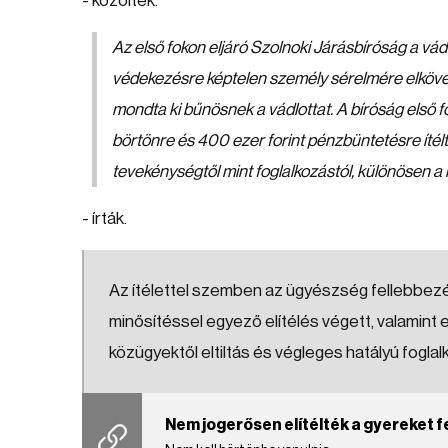
- közölték.
Az első fokon eljáró Szolnoki Járásbíróság a vád
védekezésre képtelen személy sérelmére elkövet
mondta ki bűnösnek a vádlottat. A bíróság első f
börtönre és 400 ezer forint pénzbüntetésre ítélt
tevekénységtől mint foglalkozástól, különösen a
- írták.
Az ítélettel szemben az ügyészség fellebbezést 
minősítéssel egyező elítélés végett, valami
közügyektől eltiltás és végleges hatályú foglal
Nem jogerősen elítélték a gyereket 