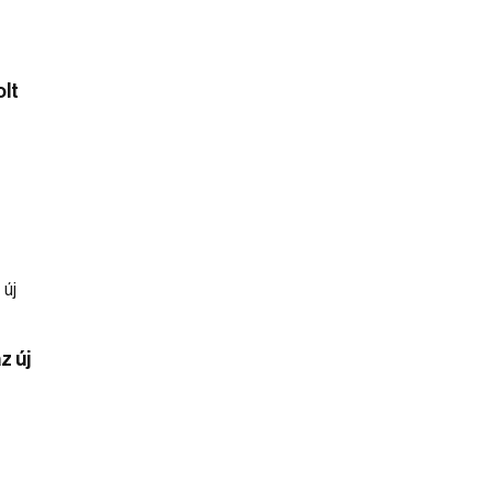
olt
z új