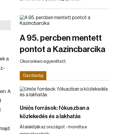
A 95. percben mentett
pontot a Kazincbarcika
ek a
Okoronkwo egyenlített.
sz-
Gazdaság
en. A
t
Uniós források: fókuszban a
l
közlekedés és a lakhatás
Átalakítják az országot - mondta a
 majd