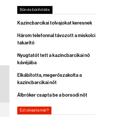
Bűn és bűnhődés
Kazincbarcikai tolvajokat keresnek
Három telefonnal távozott a miskolci
takarító
Nyugtatót tett a kazincbarcikai nő
kávéjába
Elkábította, megerőszakolta a
kazincbarcikai nőt
Álbróker csapta be a borsodi nőt
Ezt olvasta már?