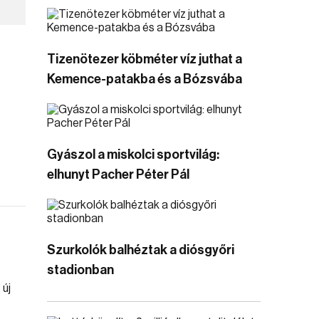
Tizenötezer köbméter víz juthat a
Kemence-patakba és a Bózsvába
Gyászol a miskolci sportvilág:
elhunyt Pacher Péter Pál
Szurkolók balhéztak a diósgyőri
stadionban