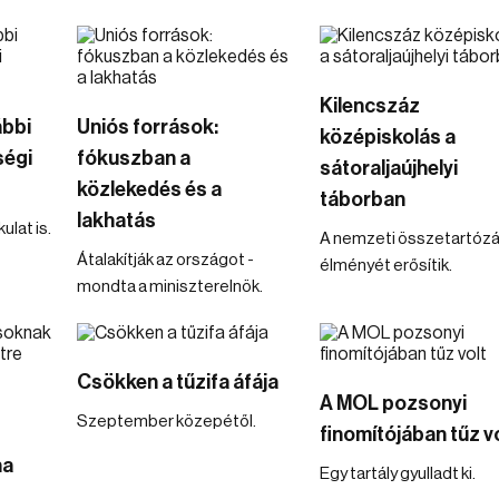
Kilencszáz
ábbi
Uniós források:
középiskolás a
ségi
fókuszban a
sátoraljaújhelyi
közlekedés és a
táborban
lakhatás
ulat is.
A nemzeti összetartóz
Átalakítják az országot -
élményét erősítik.
mondta a miniszterelnök.
Csökken a tűzifa áfája
A MOL pozsonyi
Szeptember közepétől.
finomítójában tűz v
na
Egy tartály gyulladt ki.