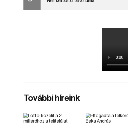
Nem kell börtönbe vonulnia.
További híreink