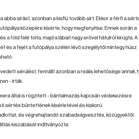
 abba sírást, azonban a kisfiú tovább sírt. Ekkor a férfi a sért
vő futópálya közepére kísérte, hogy megfenyítse. Ennek során a
s a föld felé tolta, majd a lábait nagy erővel hátulról kirúgta. A
ét és a fejét a futópálya szélén lévő szegélytől mintegy húsz
sható.
dett sérülést, fennállt azonban a reális lehetősége annak, 
en - írták.
amera által is rögzített - bántalmazás kapcsán védekezésre
ti sértés bűntettének kísérletével és kiskorú
ádlottat, és végrehajtandó szabadságvesztés, közügyektől
ltiltás kiszabását indítványozta