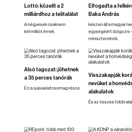
Lottó: közelít a 2
Elfogadta a felkér
milliárdhoz a telitalálat
Baka András
A négyesek csaknem
készen áll a magyar n
kétmilliót érnek.
egységéért dolgozni - 
miniszterelnök.
Alsó tagozat: jöhetnek
Visszakapják kor
a 35 perces tanórák
nevüket a honvéd
Ez is a javaslatcsomag része.
alakulatok
És az összes többi alak