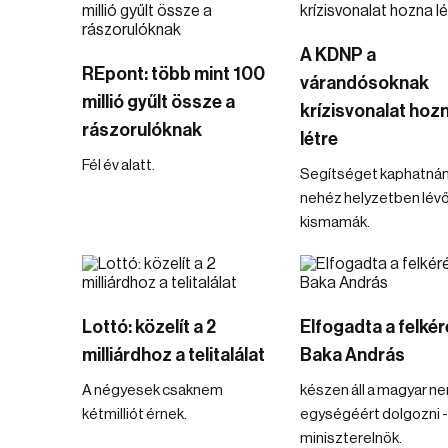
A KDNP a
REpont: több mint 100
várandósoknak
millió gyűlt össze a
krízisvonalat hoz
rászorulóknak
létre
Fél év alatt.
Segítséget kaphatnán
nehéz helyzetben lév
kismamák.
Lottó: közelít a 2
Elfogadta a felkér
milliárdhoz a telitalálat
Baka András
A négyesek csaknem
készen áll a magyar n
kétmilliót érnek.
egységéért dolgozni - 
miniszterelnök.