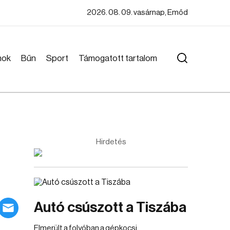
2026. 08. 09. vasárnap, Emőd
mok
Bűn
Sport
Támogatott tartalom
Hirdetés
Autó csúszott a Tiszába
Elmerült a folyóban a gépkocsi.