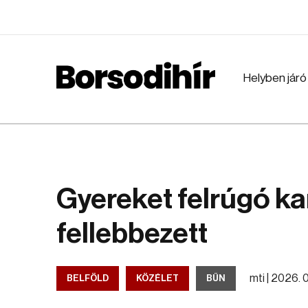
Helyben járó
Gyereket felrúgó k
fellebbezett
mti |
2026. 06
BELFÖLD
KÖZÉLET
BŰN