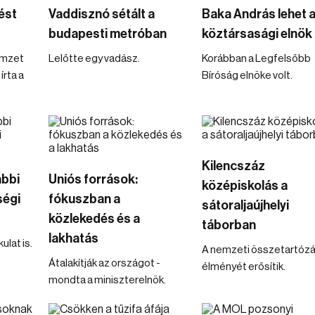
ést
Vaddisznó sétált a
Baka András lehet a
budapesti metróban
köztársasági elnök
emzet
Lelőtte egy vadász.
Korábban a Legfelsőbb
írta a
Bíróság elnöke volt.
Kilencszáz
ábbi
Uniós források:
középiskolás a
ségi
fókuszban a
sátoraljaújhelyi
közlekedés és a
táborban
lakhatás
ulat is.
A nemzeti összetartóz
Átalakítják az országot -
élményét erősítik.
mondta a miniszterelnök.