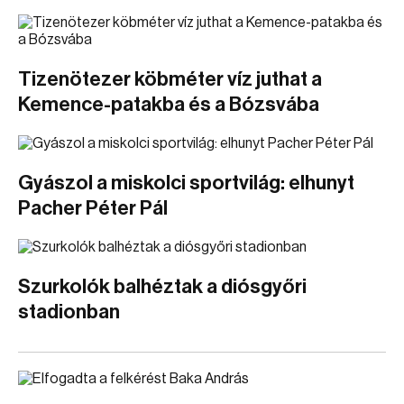
Tizenötezer köbméter víz juthat a
Kemence-patakba és a Bózsvába
Gyászol a miskolci sportvilág: elhunyt
Pacher Péter Pál
Szurkolók balhéztak a diósgyőri
stadionban