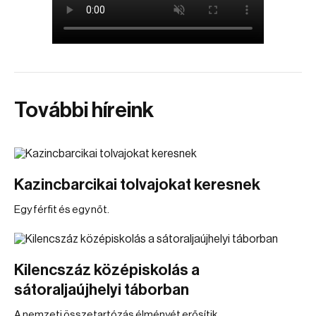
További híreink
Kazincbarcikai tolvajokat keresnek
Egy férfit és egy nőt.
Kilencszáz középiskolás a
sátoraljaújhelyi táborban
A nemzeti összetartózás élményét erősítik.