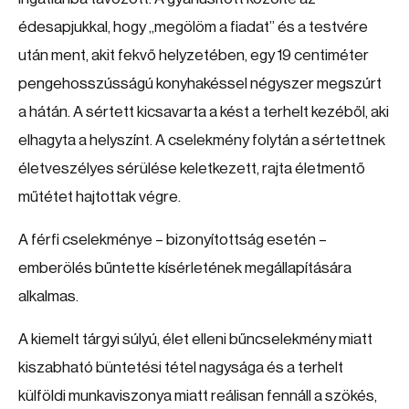
édesapjukkal, hogy „megölöm a fiadat” és a testvére
után ment, akit fekvő helyzetében, egy 19 centiméter
pengehosszússágú konyhakéssel négyszer megszúrt
a hátán. A sértett kicsavarta a kést a terhelt kezéből, aki
elhagyta a helyszínt. A cselekmény folytán a sértettnek
életveszélyes sérülése keletkezett, rajta életmentő
műtétet hajtottak végre.
A férfi cselekménye – bizonyítottság esetén –
emberölés bűntette kísérletének megállapítására
alkalmas.
A kiemelt tárgyi súlyú, élet elleni bűncselekmény miatt
kiszabható büntetési tétel nagysága és a terhelt
külföldi munkaviszonya miatt reálisan fennáll a szökés,