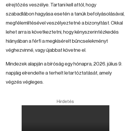
elrejtőzés veszélye. Tartani kell attól, hogy
szabadlábon hagyása esetén a tanúk befolyásolásával,
megfélemlítésével veszélyeztetné a bizonyítást. Okkal
lehet arra is következtetni, hogy kényszerintézkedés
hiányában a férfi a megkísérelt bűncselekményt
véghezvinné, vagy újabbat követne el.
Mindezek alapján a bíróság egy hónapra, 2026. július 9.
napjáig elrendelte a terhelt letartóztatását, amely
végzés végleges.
Hirdetés