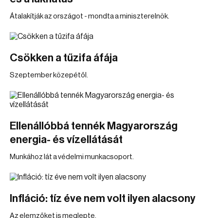
Átalakítják az országot - mondta a miniszterelnök.
Csökken a tűzifa áfája
Szeptember közepétől.
Ellenállóbbá tennék Magyarország
energia- és vízellátását
Munkához lát a védelmi munkacsoport.
Infláció: tíz éve nem volt ilyen alacsony
Az elemzőket is meglepte.