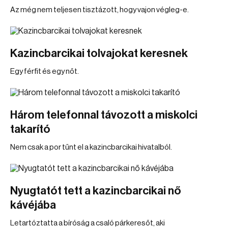
Az még nem teljesen tisztázott, hogy vajon végleg-e.
Kazincbarcikai tolvajokat keresnek
Egy férfit és egy nőt.
Három telefonnal távozott a miskolci
takarító
Nem csak a por tűnt el a kazincbarcikai hivatalból.
Nyugtatót tett a kazincbarcikai nő
kávéjába
Letartóztatta a bíróság a csaló párkeresőt, aki