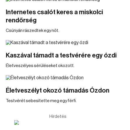
Internetes csalót keres a miskolci
rendőrség
Csúnyán rászedtek egy nőt.
Kaszával támadt a testvérére egy ózdi
Életveszélyes sérüléseket okozott.
Életveszélyt okozó támadás Ózdon
Testvérét sebesítette meg egy férfi.
Hirdetés