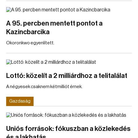
A 95. percben mentett pontot a
Kazincbarcika
Okoronkwo egyenlített.
Lottó: közelít a 2 milliárdhoz a telitalálat
A négyesek csaknem kétmilliót érnek.
Gazdaság
Uniós források: fókuszban a közlekedés
és a lakhatás