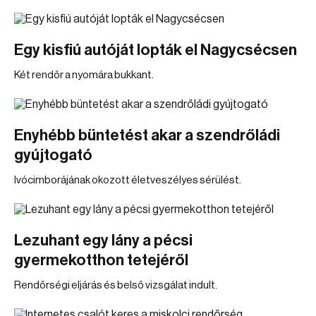
Egy kisfiú autóját lopták el Nagycsécsen
Két rendőr a nyomára bukkant.
Enyhébb büntetést akar a szendrőládi
gyújtogató
Ivócimborájának okozott életveszélyes sérülést.
Lezuhant egy lány a pécsi
gyermekotthon tetejéről
Rendőrségi eljárás és belső vizsgálat indult.