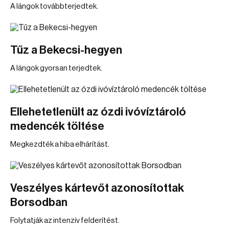
A lángok továbbterjedtek.
Tűz a Bekecsi-hegyen
A lángok gyorsan terjedtek.
Ellehetetlenült az ózdi ivóvíztároló
medencék töltése
Megkezdték a hiba elhárítást.
Veszélyes kártevőt azonosítottak
Borsodban
Folytatják az intenzív felderítést.