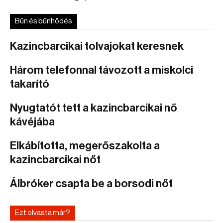
Bűn és bűnhődés
Kazincbarcikai tolvajokat keresnek
Három telefonnal távozott a miskolci
takarító
Nyugtatót tett a kazincbarcikai nő
kávéjába
Elkábította, megerőszakolta a
kazincbarcikai nőt
Álbróker csapta be a borsodi nőt
Ezt olvasta már?