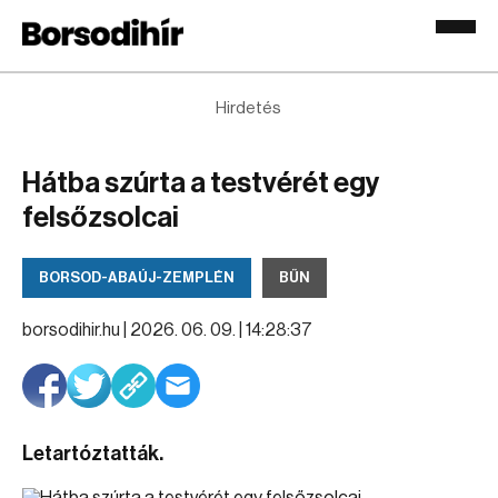
Hirdetés
Hátba szúrta a testvérét egy
felsőzsolcai
BORSOD-ABAÚJ-ZEMPLÉN
BŰN
borsodihir.hu |
2026. 06. 09. | 14:28:37
Letartóztatták.