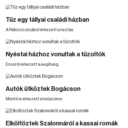
Tűz egy tállyai családi házban
A Rákóczi utcából érkezett a risztás.
Nyéstai házhoz vonultak a tűzoltók
Encsről érkezett a segítség.
Autók ütköztek Bogácson
Mentő is érkezett a helyszínre.
Elköltöztek Szalonnáról a kassai romák