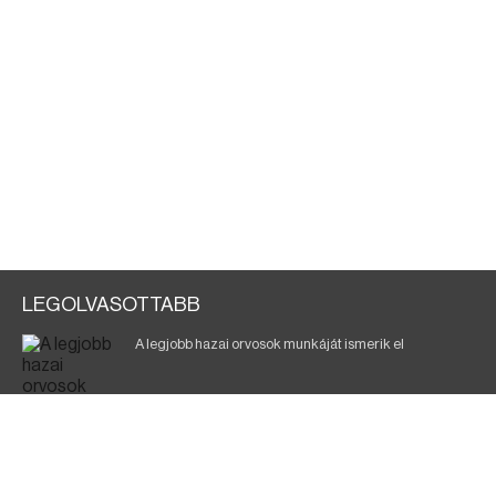
LEGOLVASOTTABB
A legjobb hazai orvosok munkáját ismerik el
Eltávolították posztjáról a borsodi kórház gazdasági
igazgatóját