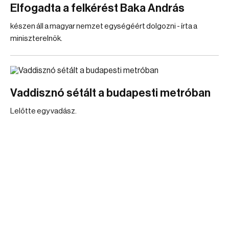
Elfogadta a felkérést Baka András
készen áll a magyar nemzet egységéért dolgozni - írta a
miniszterelnök.
Vaddisznó sétált a budapesti metróban
Lelőtte egy vadász.