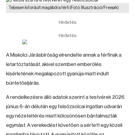
Teljesen kifordult magából a férfi
(Fotó: Illusztráció/Freepik)
Hirdetés
Hirdetés
A Miskolci Járásbíróság elrendelte annak a férfinak a
letartóztatását, akivel szemben emberölés
kísérletének megalapozott gyanúja miatt indult
büntetőeljárás.
A rendelkezésre álló adatok szerint a testvérek 2026.
június 6-án délután egy felsőzsolcai ingatlan udvarán
egy nézeteltérés miatt kölcsönösen bántalmazták
egymást. A verekedést követően a sértett egy közeli
ingatlanba távozott. A gyanúsított közölte az