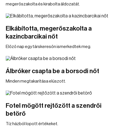
megerőszakolta és kirabolta áldozatát.
Elkábította, megerőszakolta a
kazincbarcikai nőt
Előző nap egy társkeresőn ismerkedtek meg.
Álbróker csapta be a borsodi nőt
Minden megtakarítása elúszott.
Fotel mögött rejtőzött a szendrői
betörő
Tíz házból lopott értékeket.