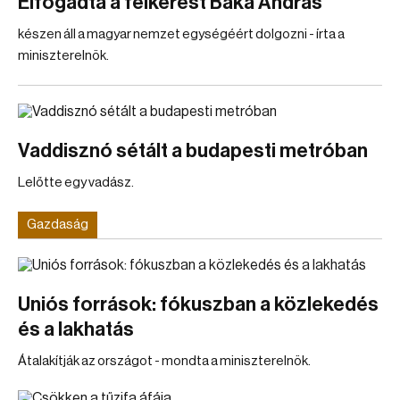
Elfogadta a felkérést Baka András
készen áll a magyar nemzet egységéért dolgozni - írta a
miniszterelnök.
Vaddisznó sétált a budapesti metróban
Lelőtte egy vadász.
Gazdaság
Uniós források: fókuszban a közlekedés
és a lakhatás
Átalakítják az országot - mondta a miniszterelnök.