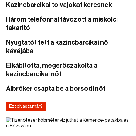
Kazincbarcikai tolvajokat keresnek
Három telefonnal távozott a miskolci
takarító
Nyugtatót tett a kazincbarcikai nő
kávéjába
Elkábította, megerőszakolta a
kazincbarcikai nőt
Álbróker csapta be a borsodi nőt
Ezt olvasta már?