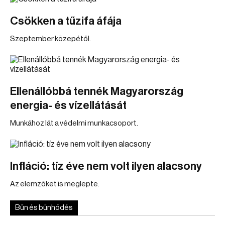
Csökken a tűzifa áfája
Szeptember közepétől.
Ellenállóbbá tennék Magyarország
energia- és vízellátását
Munkához lát a védelmi munkacsoport.
Infláció: tíz éve nem volt ilyen alacsony
Az elemzőket is meglepte.
Bűn és bűnhődés