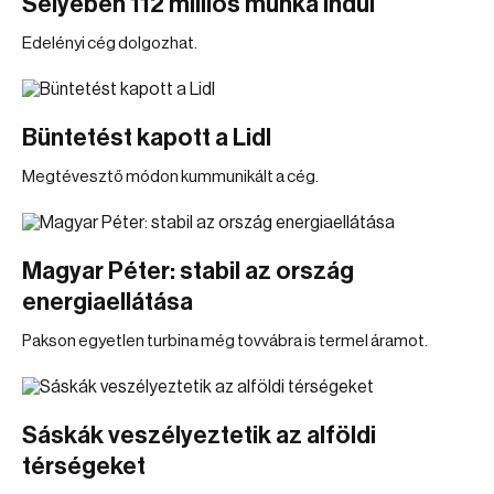
Selyeben 112 milliós munka indul
Edelényi cég dolgozhat.
Büntetést kapott a Lidl
Megtévesztő módon kummunikált a cég.
Magyar Péter: stabil az ország
energiaellátása
Pakson egyetlen turbina még tovvábra is termel áramot.
Sáskák veszélyeztetik az alföldi
térségeket