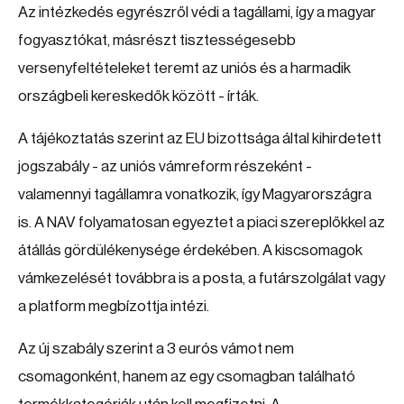
Az intézkedés egyrészről védi a tagállami, így a magyar
fogyasztókat, másrészt tisztességesebb
versenyfeltételeket teremt az uniós és a harmadik
országbeli kereskedők között - írták.
A tájékoztatás szerint az EU bizottsága által kihirdetett
jogszabály - az uniós vámreform részeként -
valamennyi tagállamra vonatkozik, így Magyarországra
is. A NAV folyamatosan egyeztet a piaci szereplőkkel az
átállás gördülékenysége érdekében. A kiscsomagok
vámkezelését továbbra is a posta, a futárszolgálat vagy
a platform megbízottja intézi.
Az új szabály szerint a 3 eurós vámot nem
csomagonként, hanem az egy csomagban található