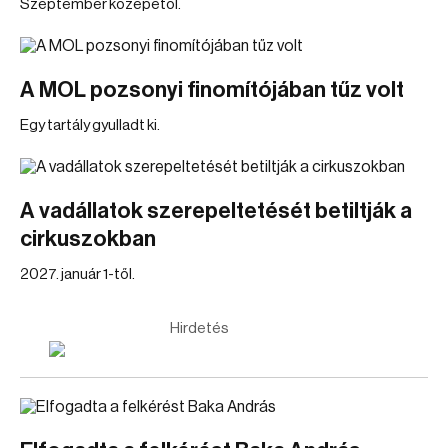
Szeptember közepétől.
A MOL pozsonyi finomítójában tűz volt
Egy tartály gyulladt ki.
A vadállatok szerepeltetését betiltják a
cirkuszokban
2027. január 1-től.
Hirdetés