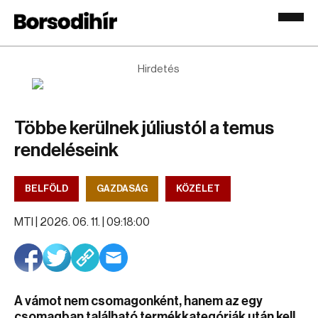
Hirdetés
Többe kerülnek júliustól a temus
rendeléseink
BELFÖLD
GAZDASÁG
KÖZÉLET
MTI |
2026. 06. 11. | 09:18:00
A vámot nem csomagonként, hanem az egy
csomagban található termékkategóriák után kell