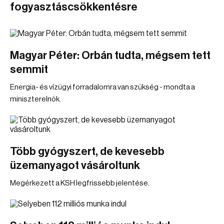
fogyasztáscsökkentésre
Magyar Péter: Orbán tudta, mégsem tett
semmit
Energia- és vízügyi forradalomra van szükség - mondta a
miniszterelnök.
Több gyógyszert, de kevesebb
üzemanyagot vásároltunk
Megérkezett a KSH legfrissebb jelentése.