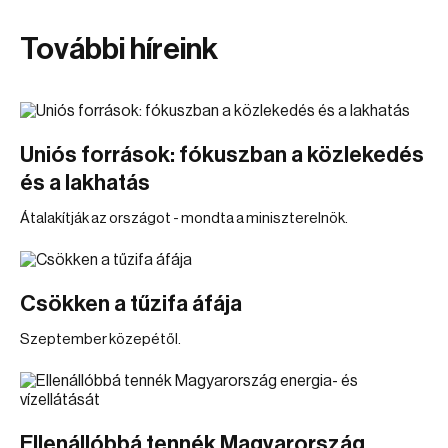
További híreink
Uniós források: fókuszban a közlekedés
és a lakhatás
Átalakítják az országot - mondta a miniszterelnök.
Csökken a tűzifa áfája
Szeptember közepétől.
Ellenállóbbá tennék Magyarország