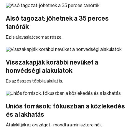
Alsó tagozat: jöhetnek a 35 perces
tanórák
Ez is a javaslatcsomag része.
Visszakapják korábbi nevüket a
honvédségi alakulatok
És az összes többi alakulat is.
Uniós források: fókuszban a közlekedés
és a lakhatás
Átalakítják az országot - mondta a miniszterelnök.