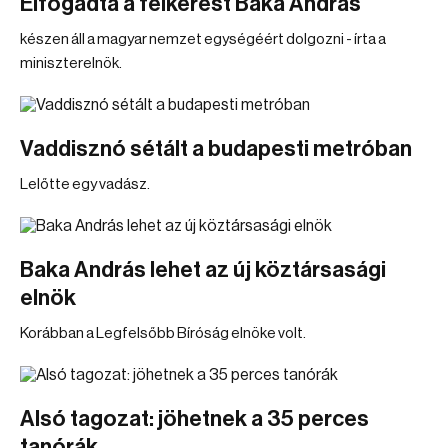
Elfogadta a felkérést Baka András
készen áll a magyar nemzet egységéért dolgozni - írta a
miniszterelnök.
Vaddisznó sétált a budapesti metróban
Lelőtte egy vadász.
Baka András lehet az új köztársasági
elnök
Korábban a Legfelsőbb Bíróság elnöke volt.
Alsó tagozat: jöhetnek a 35 perces
tanórák