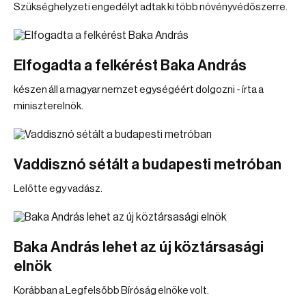
Szükséghelyzeti engedélyt adtak ki több növényvédőszerre.
Elfogadta a felkérést Baka András
készen áll a magyar nemzet egységéért dolgozni - írta a
miniszterelnök.
Vaddisznó sétált a budapesti metróban
Lelőtte egy vadász.
Baka András lehet az új köztársasági
elnök
Korábban a Legfelsőbb Bíróság elnöke volt.