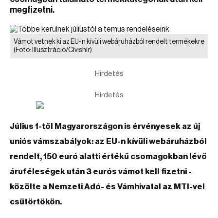
megfizetni.
Vámot vetnek ki az EU-n kívüli webáruházból rendelt termékekre
(Fotó: Illusztráció/Cívishír)
Hirdetés
Hirdetés
Július 1-től Magyarországon is érvényesek az új
uniós vámszabályok: az EU-n kívüli webáruházból
rendelt, 150 euró alatti értékű csomagokban lévő
áruféleségek után 3 eurós vámot kell fizetni -
közölte a Nemzeti Adó- és Vámhivatal az MTI-vel
csütörtökön.