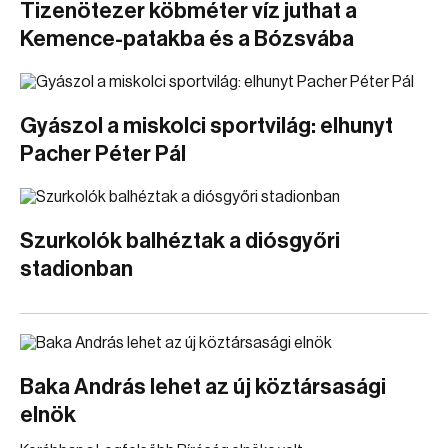
Tizenötezer köbméter víz juthat a
Kemence-patakba és a Bózsvába
Gyászol a miskolci sportvilág: elhunyt
Pacher Péter Pál
Szurkolók balhéztak a diósgyőri
stadionban
Baka András lehet az új köztársasági
elnök