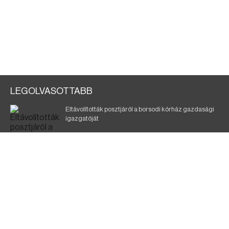
LEGOLVASOTTABB
Eltávolították posztjáról a borsodi kórház gazdasági
igazgatóját
Holttest Miskolcon: nem tudják, ki lehet
Éjszakai fürdőzés várja a vendégeket Borsodban is