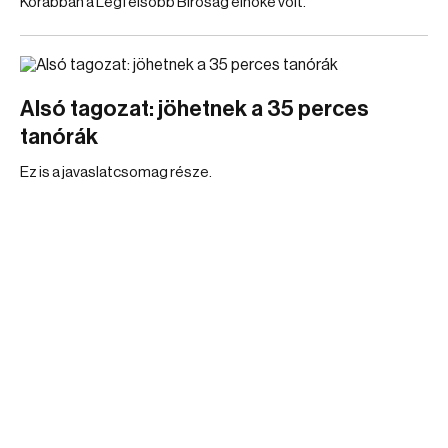
Korábban a Legfelsőbb Bíróság elnöke volt.
Alsó tagozat: jöhetnek a 35 perces
tanórák
Ez is a javaslatcsomag része.