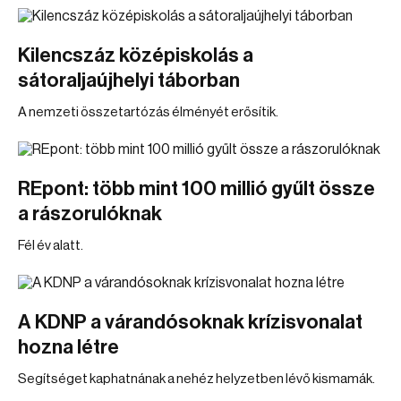
Kilencszáz középiskolás a
sátoraljaújhelyi táborban
A nemzeti összetartózás élményét erősítik.
REpont: több mint 100 millió gyűlt össze
a rászorulóknak
Fél év alatt.
A KDNP a várandósoknak krízisvonalat
hozna létre
Segítséget kaphatnának a nehéz helyzetben lévő kismamák.