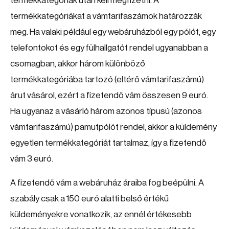
termékkategóriák után kell megfizetni. A
termékkategóriákat a vámtarifaszámok határozzák
meg. Ha valaki például egy webáruházból egy pólót, egy
telefontokot és egy fülhallgatót rendel ugyanabban a
csomagban, akkor három különböző
termékkategóriába tartozó (eltérő vámtarifaszámú)
árut vásárol, ezért a fizetendő vám összesen 9 euró.
Ha ugyanaz a vásárló három azonos típusú (azonos
vámtarifaszámú) pamutpólót rendel, akkor a küldemény
egyetlen termékkategóriát tartalmaz, így a fizetendő
vám 3 euró.
A fizetendő vám a webáruház áraiba fog beépülni. A
szabály csak a 150 euró alatti belső értékű
küldeményekre vonatkozik, az ennél értékesebb