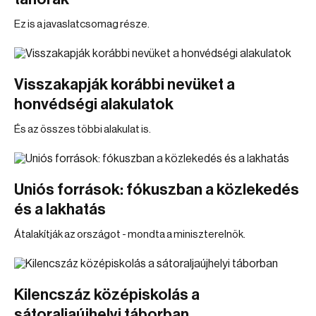
Ez is a javaslatcsomag része.
Visszakapják korábbi nevüket a
honvédségi alakulatok
És az összes többi alakulat is.
Uniós források: fókuszban a közlekedés
és a lakhatás
Átalakítják az országot - mondta a miniszterelnök.
Kilencszáz középiskolás a
sátoraljaújhelyi táborban