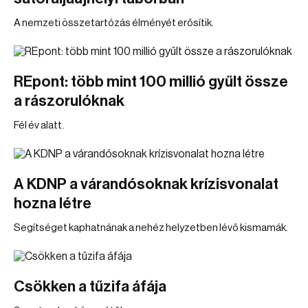
A nemzeti összetartózás élményét erősítik.
REpont: több mint 100 millió gyűlt össze
a rászorulóknak
Fél év alatt.
A KDNP a várandósoknak krízisvonalat
hozna létre
Segítséget kaphatnának a nehéz helyzetben lévő kismamák.
Csökken a tűzifa áfája