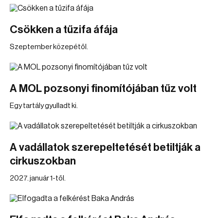
Csökken a tűzifa áfája
Szeptember közepétől.
A MOL pozsonyi finomítójában tűz volt
Egy tartály gyulladt ki.
A vadállatok szerepeltetését betiltják a
cirkuszokban
2027. január 1-től.