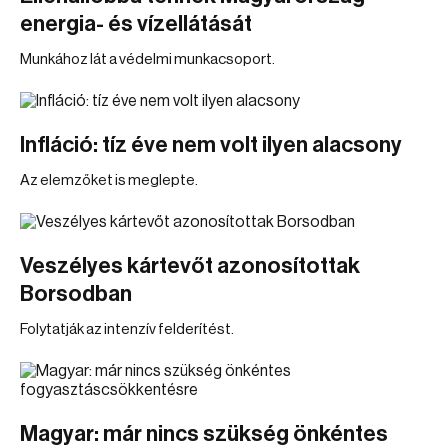
energia- és vízellátását
Munkához lát a védelmi munkacsoport.
Infláció: tíz éve nem volt ilyen alacsony
Az elemzőket is meglepte.
Veszélyes kártevőt azonosítottak
Borsodban
Folytatják az intenzív felderítést.
Magyar: már nincs szükség önkéntes