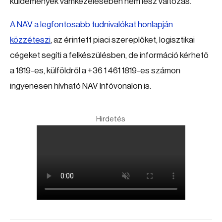
küldemények vámkezelésében nem lesz változás.
A NAV a legfontosabb tudnivalókat honlapján
közzéteszi
, az érintett piaci szereplőket, logisztikai
cégeket segíti a felkészülésben, de információ kérhető
a 1819-es, külföldről a +36 1 461 1819-es számon
ingyenesen hívható NAV Infóvonalon is.
Hirdetés