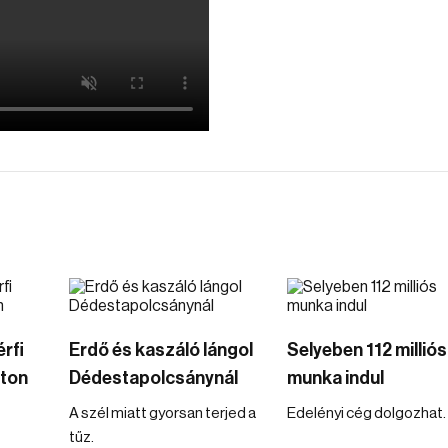
rfi
Erdő és kaszáló lángol
Selyeben 112 milliós
úton
Dédestapolcsánynál
munka indul
A szél miatt gyorsan terjed a
Edelényi cég dolgozhat.
tűz.