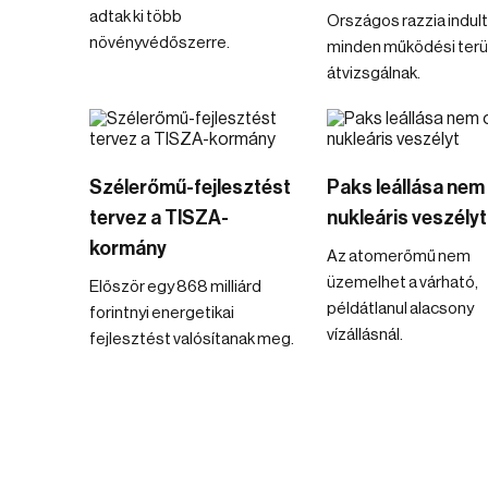
adtak ki több
Országos razzia indult
növényvédőszerre.
minden működési terü
átvizsgálnak.
Szélerőmű-fejlesztést
Paks leállása nem
tervez a TISZA-
nukleáris veszélyt
kormány
Az atomerőmű nem
üzemelhet a várható,
Először egy 868 milliárd
példátlanul alacsony
forintnyi energetikai
vízállásnál.
fejlesztést valósítanak meg.