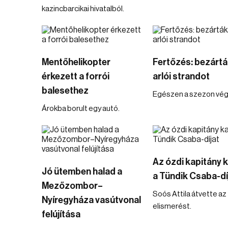
kazincbarcikai hivatalból.
Mentőhelikopter
Fertőzés: bezártá
érkezett a forrói
arlói strandot
balesethez
Egészen a szezon vég
Árokba borult egy autó.
Az ózdi kapitány 
Jó ütemben halad a
a Tündik Csaba-dí
Mezőzombor–
Soós Attila átvette az
Nyíregyháza vasútvonal
elismerést.
felújítása