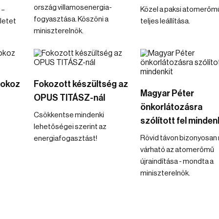
ország villamosenergia-
 –
Közel a paksi atomerőm
fogyasztása. Köszöni a
letet
teljes leállítása.
miniszterelnök.
 okoz
Fokozott készültség az
Magyar Péter
OPUS TITÁSZ-nál
önkorlátozásra
Csökkentse mindenki
szólított fel minden
lehetőségei szerint az
Rövid távon bizonyosan
energiafogasztást!
várható az atomerőmű
újraindítása - mondta a
miniszterelnök.