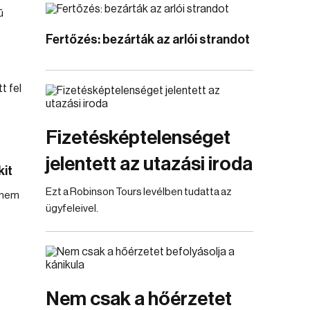
ű
Fertőzés: bezárták az arlói strandot
Fizetésképtelenséget
jelentett az utazási iroda
kit
Ezt a Robinson Tours levélben tudatta az
 nem
ügyfeleivel.
Nem csak a hőérzetet