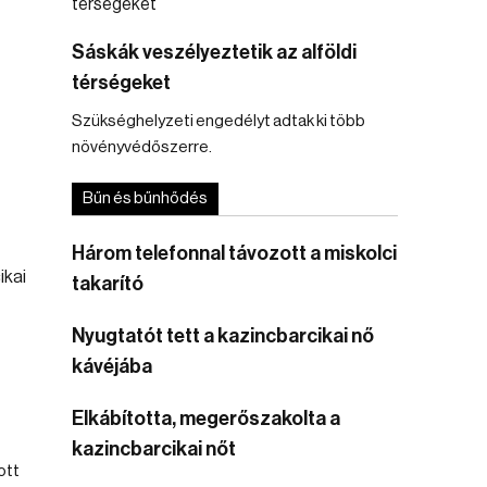
Sáskák veszélyeztetik az alföldi
térségeket
Szükséghelyzeti engedélyt adtak ki több
növényvédőszerre.
Bűn és bűnhődés
Három telefonnal távozott a miskolci
takarító
Nyugtatót tett a kazincbarcikai nő
kávéjába
Elkábította, megerőszakolta a
kazincbarcikai nőt
ott