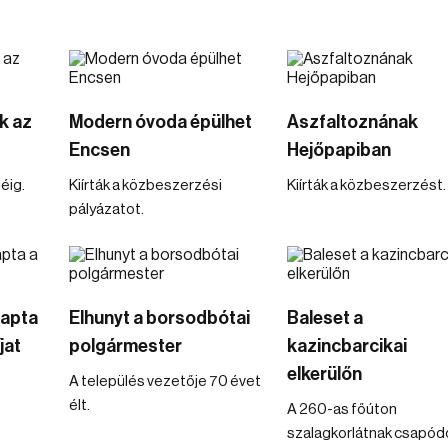
k az
Modern óvoda épülhet
Aszfaltoznának
Encsen
Hejőpapiban
éig.
Kiírták a közbeszerzési
Kiírták a közbeszerzést.
pályázatot.
kapta
Elhunyt a borsodbótai
Baleset a
jat
polgármester
kazincbarcikai
elkerülőn
A település vezetője 70 évet
élt.
A 260-as főúton
szalagkorlátnak csapód