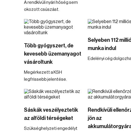
A rendkívüli nyári hőség sem
okozott csúszást.
Selyeben 112 milli
Több gyógyszert, de
munka indul
kevesebb üzemanyagot
Edelényi cég dolgozha
vásároltunk
Megérkezett a KSH
legfrissebb jelentése.
Sáskák veszélyeztetik
Rendkívüli ellenőr
az alföldi térségeket
jön az
akkumulátorgyára
Szükséghelyzeti engedélyt