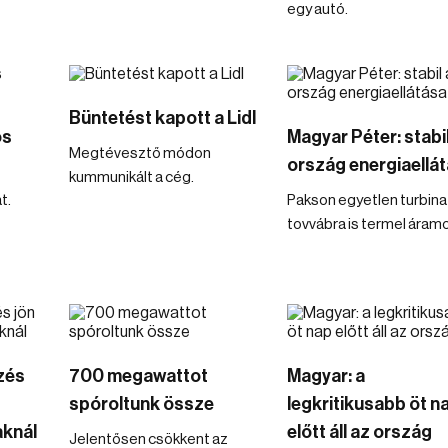
egy autó.
Büntetést kapott a Lidl
ós
Magyar Péter: stabi
Megtévesztő módon
ország energiaellá
kummunikált a cég.
t.
Pakson egyetlen turbin
tovvábra is termel áramo
zés
700 megawattot
Magyar: a
spóroltunk össze
legkritikusabb öt n
knál
előtt áll az ország
Jelentősen csökkent az