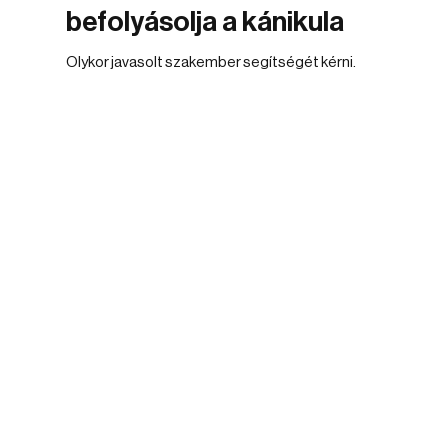
befolyásolja a kánikula
Olykor javasolt szakember segítségét kérni.