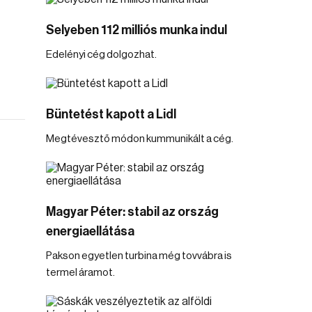
Selyeben 112 milliós munka indul
Edelényi cég dolgozhat.
Büntetést kapott a Lidl
Megtévesztő módon kummunikált a cég.
Magyar Péter: stabil az ország
energiaellátása
Pakson egyetlen turbina még tovvábra is
termel áramot.