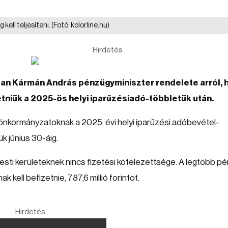
 kell teljesíteni.
(Fotó: kolorline.hu)
Hirdetés
an Kármán András pénzügyminiszter rendelete arról, 
tniük a 2025-ös helyi iparűzésiadó-többletük után.
 önkormányzatoknak a 2025. évi helyi iparűzési adóbevétel-
k június 30-áig.
sti kerületeknek nincs fizetési kötelezettsége. A legtöbb pé
ell befizetnie, 787,6 millió forintot.
Hirdetés