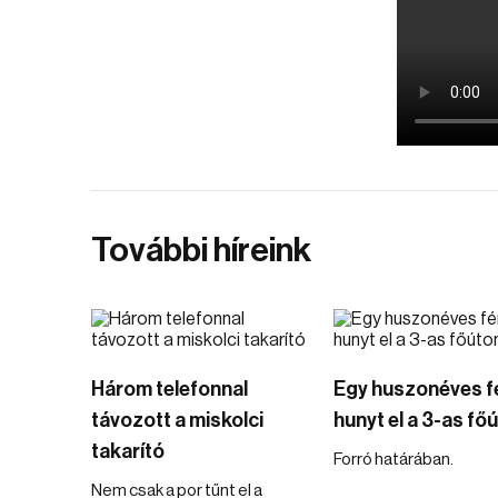
További híreink
Három telefonnal
Egy huszonéves fé
távozott a miskolci
hunyt el a 3-as fő
takarító
Forró határában.
Nem csak a por tűnt el a