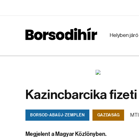
Helyben járó
Kazincbarcika fizeti
MTI
BORSOD-ABAÚJ-ZEMPLÉN
GAZDASÁG
Megjelent a Magyar Közlönyben.