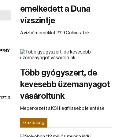
emelkedett a Duna
vízszintje
A vízhőmérséklet 27,9 Celsius-fok.
hogy
Több gyógyszert, de
kevesebb üzemanyagot
vásároltunk
nzt a
Megérkezett a KSH legfrissebb jelentése.
Gazdaság