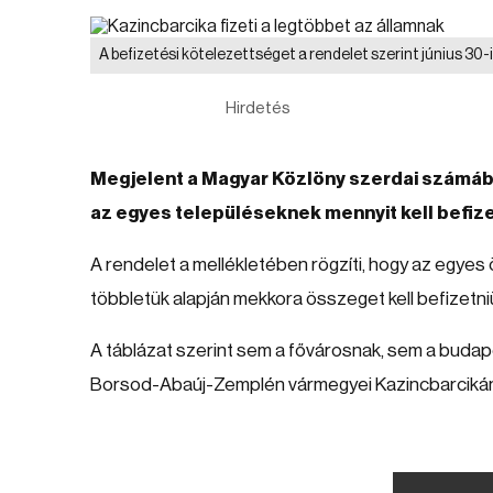
A befizetési kötelezettséget a rendelet szerint június 30-ig
Hirdetés
Megjelent a Magyar Közlöny szerdai számáb
az egyes településeknek mennyit kell befize
A rendelet a mellékletében rögzíti, hogy az egyes
többletük alapján mekkora összeget kell befizetniü
A táblázat szerint sem a fővárosnak, sem a budape
Borsod-Abaúj-Zemplén vármegyei Kazincbarcikának k