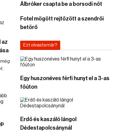
Álbróker csapta be a borsodi nőt
Fotel mögött rejtőzött a szendrői
betörő
l az
Ezt olvasta már?
tása
a még
t.
Egy huszonéves férfi hunyt el a 3-as
főúton
Erdő és kaszáló lángol
ap
Dédestapolcsánynál