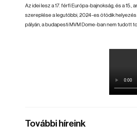
Az idei lesz a 17. férfi Európa-bajnokság, és a 15.,
szereplése a legutóbbi, 2024-es ötödik helyezés v
pályán, a budapesti MVM Dome-ban nem tudott tov
További híreink