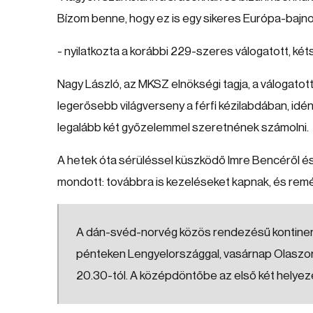
Bízom benne, hogy ez is egy sikeres Európa-bajno
- nyilatkozta a korábbi 229-szeres válogatott, két
Nagy László, az MKSZ elnökségi tagja, a válogato
legerősebb világverseny a férfi kézilabdában, id
legalább két győzelemmel szeretnének számolni.
A hetek óta sérüléssel küszködő Imre Bencéről és 
mondott: továbbra is kezeléseket kapnak, és remé
A dán-svéd-norvég közös rendezésű kontinens
pénteken Lengyelországgal, vasárnap Olaszorsz
20.30-tól. A középdöntőbe az első két helyezet