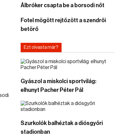
Álbróker csapta be a borsodi nőt
Fotel mögött rejtőzött a szendrői
betörő
s
Ezt olvasta már?
Gyászol a miskolci sportvilág:
elhunyt Pacher Péter Pál
Szurkolók balhéztak a diósgyőri
stadionban