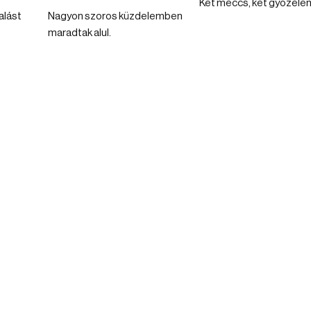
Két meccs, két győzele
alást
Nagyon szoros küzdelemben
maradtak alul.