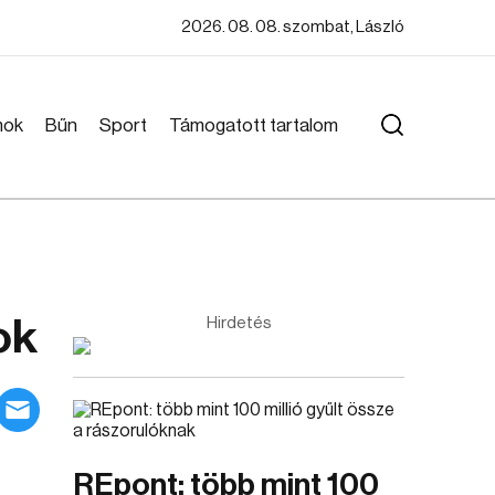
2026. 08. 08. szombat, László
mok
Bűn
Sport
Támogatott tartalom
ok
Hirdetés
REpont: több mint 100