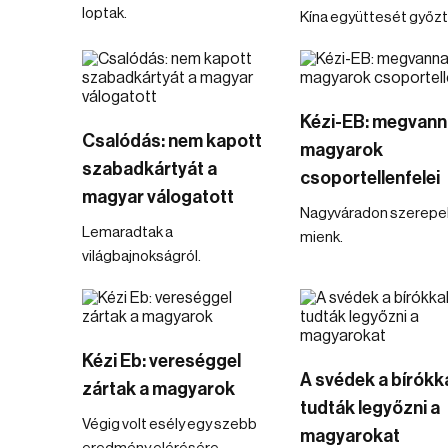
loptak.
Kína együttesét győzté
Kézi-EB: megvann
Csalódás: nem kapott
magyarok
szabadkártyát a
csoportellenfelei
magyar válogatott
Nagyváradon szerepel
Lemaradtak a
mienk.
világbajnokságról.
Kézi Eb: vereséggel
A svédek a bírókk
zártak a magyarok
tudták legyőzni a
Végig volt esély egy szebb
magyarokat