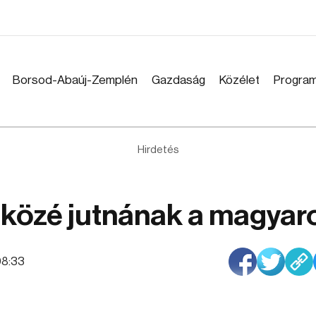
Borsod-Abaúj-Zemplén
Gazdaság
Közélet
Progra
Hirdetés
c közé jutnának a magyar
:08:33