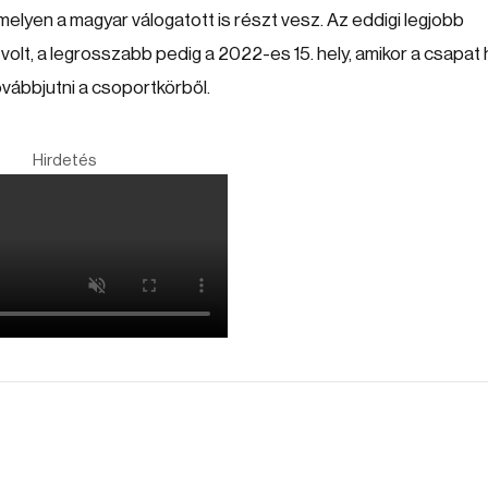
 amelyen a magyar válogatott is részt vesz. Az eddigi legjobb
olt, a legrosszabb pedig a 2022-es 15. hely, amikor a csapat 
ábbjutni a csoportkörből.
Hirdetés