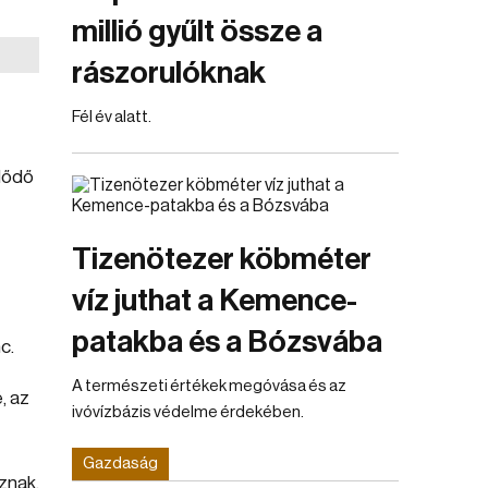
millió gyűlt össze a
rászorulóknak
Fél év alatt.
zdődő
Tizenötezer köbméter
víz juthat a Kemence-
patakba és a Bózsvába
c.
A természeti értékek megóvása és az
, az
ivóvízbázis védelme érdekében.
Gazdaság
znak.