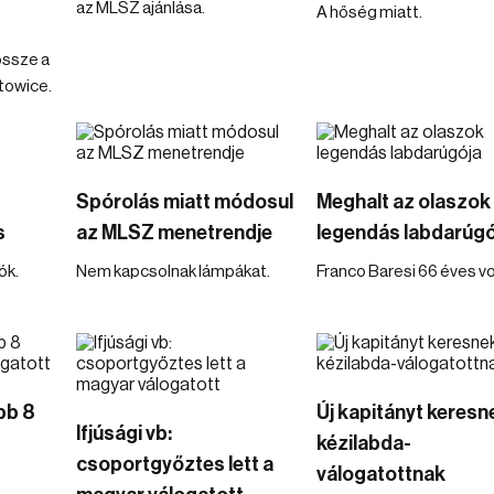
az MLSZ ajánlása.
A hőség miatt.
össze a
atowice.
Spórolás miatt módosul
Meghalt az olaszok
s
az MLSZ menetrendje
legendás labdarúgó
ók.
Nem kapcsolnak lámpákat.
Franco Baresi 66 éves vo
obb 8
Új kapitányt keresn
Ifjúsági vb:
kézilabda-
csoportgyőztes lett a
válogatottnak