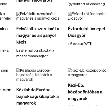
magyar válogatott
k le.
Így döntött az elnökség.
ak a
Felvállalta szerelmét a
Évfordulót ünnepel 
magyar és a spanyol
Diósgyőr
kézis
116 éves a DVTK.
nek a
Ez a téma foglalkoztatja
most a román sajtót.
Kézi-Eb:
al sem
Kézilabda Európa-
középdöntőben a
bajnokság: kikaptak a
magyarok
magyarok