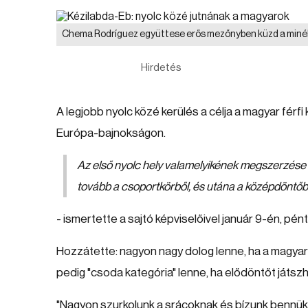
Chema Rodríguez együttese erős mezőnyben küzd a minél
Hirdetés
A legjobb nyolc közé kerülés a célja a magyar férf
Európa-bajnokságon.
Az első nyolc hely valamelyikének megszerzése a
tovább a csoportkörből, és utána a középdöntőb
- ismertette a sajtó képviselőivel január 9-én, p
Hozzátette: nagyon nagy dolog lenne, ha a magyar 
pedig "csoda kategória" lenne, ha elődöntőt játsz
"Nagyon szurkolunk a srácoknak és bízunk bennü