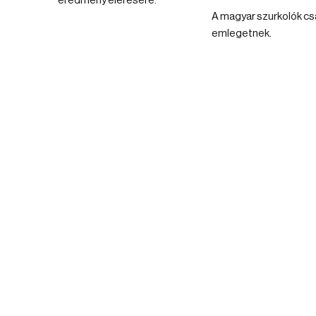
eredmény elérésére.
A magyar szurkolók cs
emlegetnek.