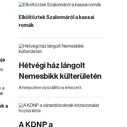
Elköltöztek Szalonnáról a kassai
romák
ja
Hétvégi ház lángolt
lt.
Nemesbikk külterületén
A helyszínre vízszállító is érkezett.
ek a
A KDNP a