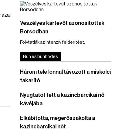
hazai
Veszélyes kártevőt azonosítottak
Borsodban
Folytatják az intenzív felderítést.
Bűn és bűnhődés
Három telefonnal távozott a miskolci
takarító
Nyugtatót tett a kazincbarcikai nő
kávéjába
Elkábította, megerőszakolta a
kazincbarcikai nőt