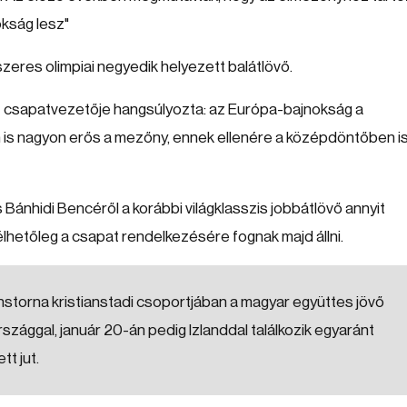
kság lesz"
szeres olimpiai negyedik helyezett balátlövő.
tt csapatvezetője hangsúlyozta: az Európa-bajnokság a
én is nagyon erős a mezőny, ennek ellenére a középdöntőben i
Bánhidi Bencéről a korábbi világklasszis jobbátlövő annyit
lhetőleg a csapat rendelkezésére fognak majd állni.
torna kristianstadi csoportjában a magyar együttes jövő
ággal, január 20-án pedig Izlanddal találkozik egyaránt
t jut.