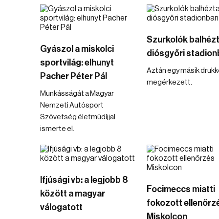
Szurkolók balhézt
Gyászol a miskolci
diósgyőri stadio
sportvilág: elhunyt
Aztán egy másik drukke
Pacher Péter Pál
megérkezett.
Munkásságát a Magyar
Nemzeti Autósport
Szövetség életműdíjjal
ismerte el.
Ifjúsági vb: a legjobb 8
Focimeccs miatti
között a magyar
fokozott ellenőrz
válogatott
Miskolcon