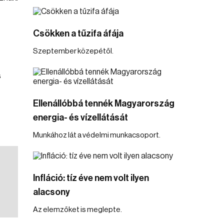
Csökken a tűzifa áfája
Szeptember közepétől.
s
Ellenállóbbá tennék Magyarország
energia- és vízellátását
Munkához lát a védelmi munkacsoport.
Infláció: tíz éve nem volt ilyen
alacsony
Az elemzőket is meglepte.