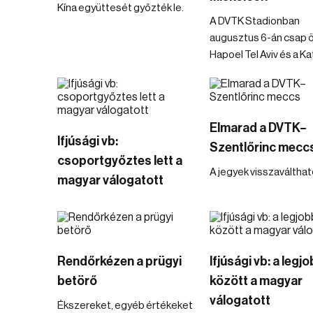
Kína együttesét győzték le.
A DVTK Stadionban
augusztus 6-án csap 
Hapoel Tel Aviv és a K
Elmarad a DVTK–
Ifjúsági vb:
Szentlőrinc mecc
csoportgyőztes lett a
A jegyek visszaválthat
magyar válogatott
Rendőrkézen a prügyi
Ifjúsági vb: a legj
betörő
között a magyar
válogatott
Ékszereket, egyéb értékeket