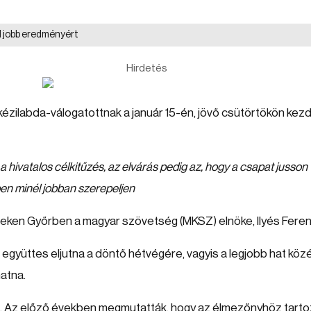
 jobb eredményért
Hirdetés
i kézilabda-válogatottnak a január 15-én, jövő csütörtökön ke
 hivatalos célkitűzés, az elvárás pedig az, hogy a csapat jusson
en minél jobban szerepeljen
énteken Győrben a magyar szövetség (MKSZ) elnöke, Ilyés Feren
együttes eljutna a döntő hétvégére, vagyis a legjobb hat közé
hatna.
k. Az előző években megmutatták, hogy az élmezőnyhöz tarto