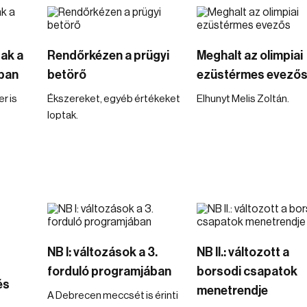
ak a
Rendőrkézen a prügyi
Meghalt az olimpiai
nban
betörő
ezüstérmes evező
r is
Ékszereket, egyéb értékeket
Elhunyt Melis Zoltán.
loptak.
NB I: változások a 3.
NB II.: változott a
forduló programjában
borsodi csapatok
és
menetrendje
A Debrecen meccsét is érinti