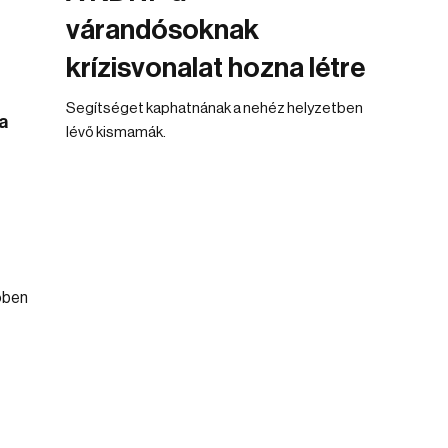
várandósoknak
krízisvonalat hozna létre
Segítséget kaphatnának a nehéz helyzetben
a
lévő kismamák.