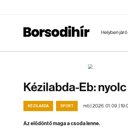
Helyben járó
Kézilabda-Eb: nyol
mti |
2026. 01. 09. | 19
KÉZILABDA
SPORT
Az elődöntő maga a csoda lenne.