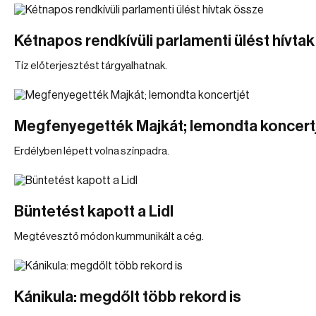
Kétnapos rendkívüli parlamenti ülést hívta
Tíz előterjesztést tárgyalhatnak.
Megfenyegették Majkát; lemondta koncert
Erdélyben lépett volna színpadra.
Büntetést kapott a Lidl
Megtévesztő módon kummunikált a cég.
Kánikula: megdőlt több rekord is