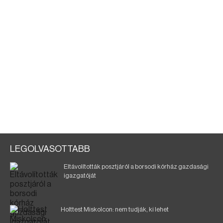
LEGOLVASOTTABB
Eltávolították posztjáról a borsodi kórház gazdasági
igazgatóját
Holttest Miskolcon: nem tudják, ki lehet