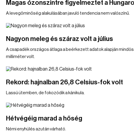
Magas ózonszintre figyelmeztet a Hungar
A levegőminőség alakulásában javuló tendencia nem valószínű.
Nagyon meleg és száraz volt a július
A csapadék országos átlaga a beérkezett adatok alapján mindös
milliméter volt.
Rekord: hajnalban 26,8 Celsius-fok volt
Lassú ütemben, de fokozódik a kánikula.
Hétvégéig marad a hőség
Némi enyhülés azután várható.