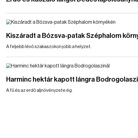
Kiszáradt a Bózsva-patak Széphalom kör
A feljebb lévő szakaszokon jobb a helyzet.
Harminc hektár kapott lángra Bodrogolaszi
A fű és az erdő aljnövényzete ég.