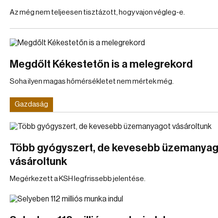
Az még nem teljeesen tisztázott, hogy vajon végleg-e.
Megdőlt Kékestetőn is a melegrekord
Soha ilyen magas hőmérsékletet nem mértek még.
Gazdaság
Több gyógyszert, de kevesebb üzemanya
vásároltunk
Megérkezett a KSH legfrissebb jelentése.