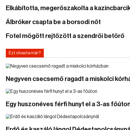
Elkábította, megerőszakolta a kazincbarcik
Álbróker csapta be a borsodi nőt
Fotel mögött rejtőzött a szendrői betörő
Ezt olvasta már?
Negyven csecsemő ragadt a miskolci kórh
Egy huszonéves férfi hunyt el a 3-as főúto
Erdő és kaszáló lángol Dédestapolcsányná