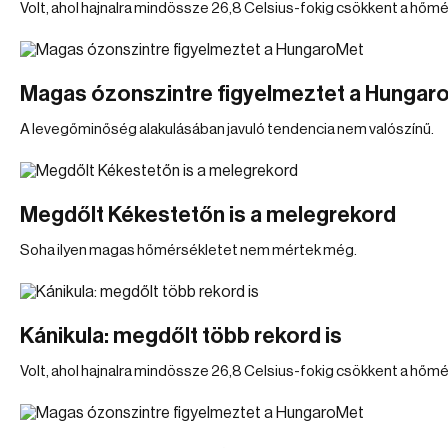
Volt, ahol hajnalra mindössze 26,8 Celsius-fokig csökkent a hőmé
Magas ózonszintre figyelmeztet a Hungar
A levegőminőség alakulásában javuló tendencia nem valószínű.
Megdőlt Kékestetőn is a melegrekord
Soha ilyen magas hőmérsékletet nem mértek még.
Kánikula: megdőlt több rekord is
Volt, ahol hajnalra mindössze 26,8 Celsius-fokig csökkent a hőmé