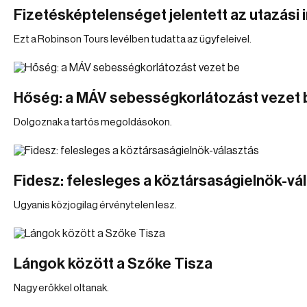
Fizetésképtelenséget jelentett az utazási 
Ezt a Robinson Tours levélben tudatta az ügyfeleivel.
Hőség: a MÁV sebességkorlátozást vezet 
Dolgoznak a tartós megoldásokon.
Fidesz: felesleges a köztársaságielnök-vá
Ugyanis közjogilag érvénytelen lesz.
Lángok között a Szőke Tisza
Nagy erőkkel oltanak.