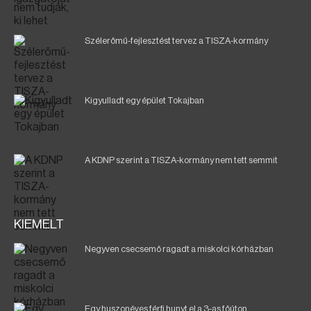
Szélerőmű-fejlesztést tervez a TISZA-kormány
Kigyulladt egy épület Tokajban
A KDNP szerint a TISZA-kormány nem tett semmit
KIEMELT
Negyven csecsemő ragadt a miskolci kórházban
Egy huszonéves férfi hunyt el a 3-as főúton