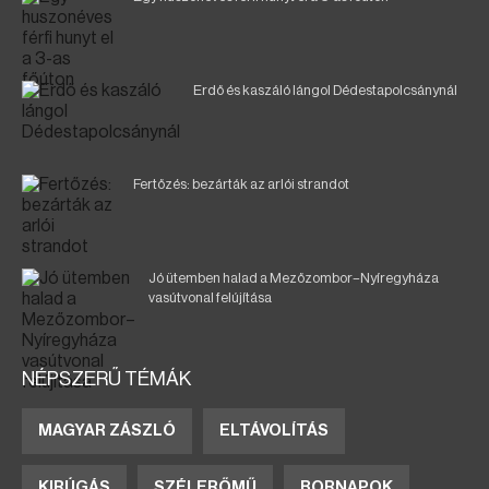
Erdő és kaszáló lángol Dédestapolcsánynál
Fertőzés: bezárták az arlói strandot
Jó ütemben halad a Mezőzombor–Nyíregyháza
vasútvonal felújítása
NÉPSZERŰ TÉMÁK
MAGYAR ZÁSZLÓ
ELTÁVOLÍTÁS
KIRÚGÁS
SZÉLERŐMŰ
BORNAPOK