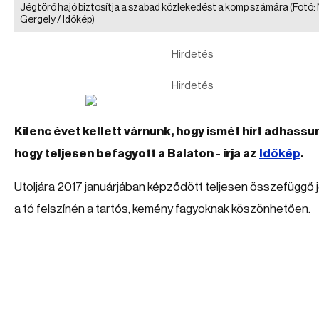
Jégtörő hajó biztosítja a szabad közlekedést a komp számára
(Fotó:
Gergely / Időkép)
Hirdetés
Hirdetés
Kilenc évet kellett várnunk, hogy ismét hírt adhassun
hogy teljesen befagyott a Balaton - írja az
Időkép
.
Utoljára 2017 januárjában képződött teljesen összefüggő 
a tó felszínén a tartós, kemény fagyoknak köszönhetően.