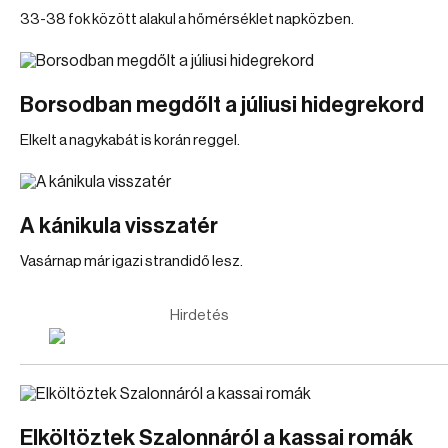
33-38 fok között alakul a hőmérséklet napközben.
Borsodban megdőlt a júliusi hidegrekord
Elkelt a nagykabát is korán reggel.
A kánikula visszatér
Vasárnap már igazi strandidő lesz.
Hirdetés
Elköltöztek Szalonnáról a kassai romák