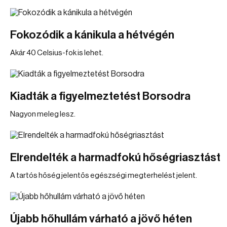
Fokozódik a kánikula a hétvégén
Akár 40 Celsius-fok is lehet.
Kiadták a figyelmeztetést Borsodra
Nagyon meleg lesz.
Elrendelték a harmadfokú hőségriasztást
A tartós hőség jelentős egészségi megterhelést jelent.
Újabb hőhullám várható a jövő héten