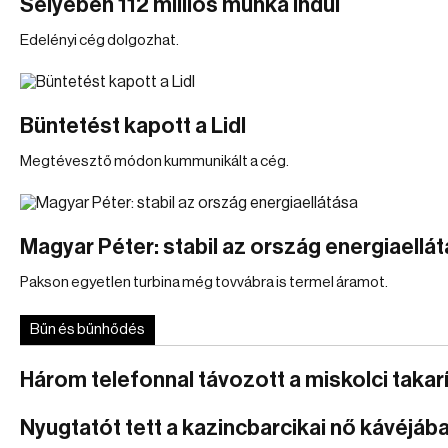
Selyeben 112 milliós munka indul
Edelényi cég dolgozhat.
Büntetést kapott a Lidl
Megtévesztő módon kummunikált a cég.
Magyar Péter: stabil az ország energiaellá
Pakson egyetlen turbina még tovvábra is termel áramot.
Bűn és bűnhődés
Három telefonnal távozott a miskolci takar
Nyugtatót tett a kazincbarcikai nő kávéjáb