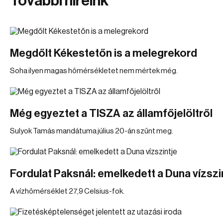
További híreink
Megdőlt Kékestetőn is a melegrekord
Soha ilyen magas hőmérsékletet nem mértek még.
Még egyeztet a TISZA az államfőjelöltről
Sulyok Tamás mandátuma július 20-án szűnt meg.
Fordulat Paksnál: emelkedett a Duna vízszi
A vízhőmérséklet 27,9 Celsius-fok.