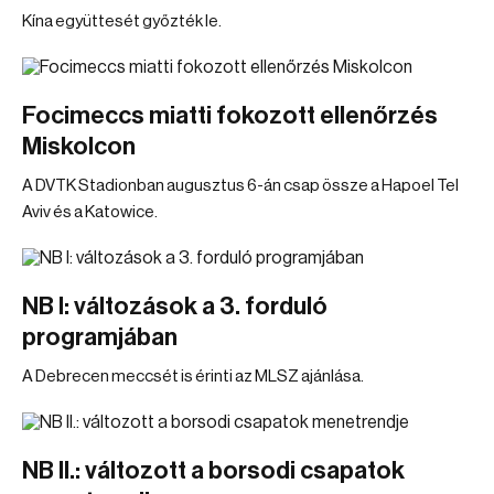
Kína együttesét győzték le.
Focimeccs miatti fokozott ellenőrzés
Miskolcon
A DVTK Stadionban augusztus 6-án csap össze a Hapoel Tel
Aviv és a Katowice.
NB I: változások a 3. forduló
programjában
A Debrecen meccsét is érinti az MLSZ ajánlása.
NB II.: változott a borsodi csapatok