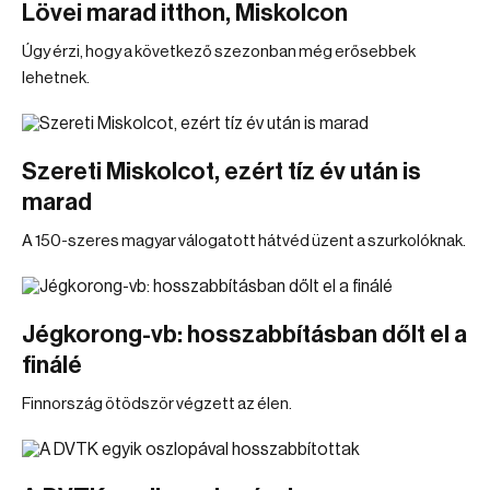
Lövei marad itthon, Miskolcon
Úgy érzi, hogy a következő szezonban még erősebbek
lehetnek.
Szereti Miskolcot, ezért tíz év után is
marad
A 150-szeres magyar válogatott hátvéd üzent a szurkolóknak.
Jégkorong-vb: hosszabbításban dőlt el a
finálé
Finnország ötödször végzett az élen.