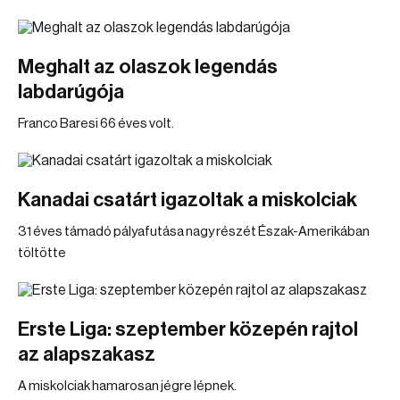
Meghalt az olaszok legendás
labdarúgója
Franco Baresi 66 éves volt.
Kanadai csatárt igazoltak a miskolciak
31 éves támadó pályafutása nagy részét Észak-Amerikában
töltötte
Erste Liga: szeptember közepén rajtol
az alapszakasz
A miskolciak hamarosan jégre lépnek.