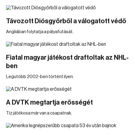
Távozott Diósgyőrből a válogatott védő
Angliában folytatja a pályafutását.
Fiatal magyar játékost draftoltak az NHL-
ben
Legutóbb 2002-ben történt ilyen.
A DVTK megtartja erősségét
Tíz játékosa már van a csapatnak.