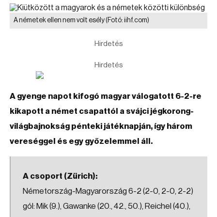
A németek ellen nem volt esély
(Fotó: iihf.com)
Hirdetés
Hirdetés
A gyenge napot kifogó magyar válogatott 6-2-re
kikapott a német csapattól a svájci jégkorong-
világbajnokság pénteki játéknapján, így három
vereséggel és egy győzelemmel áll.
A csoport (Zürich):
Németország-Magyarország 6-2 (2-0, 2-0, 2-2)
gól: Mik (9.), Gawanke (20., 42., 50.), Reichel (40.),