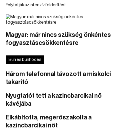
Folytatják az intenzív felderítést.
Magyar: már nincs szükség önkéntes
fogyasztáscsökkentésre
Bűn és bűnhődés
Három telefonnal távozott a miskolci
takarító
Nyugtatót tett a kazincbarcikai nő
kávéjába
Elkábította, megerőszakolta a
kazincbarcikai nőt