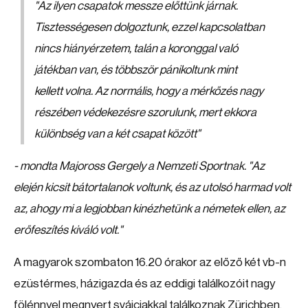
"Az ilyen csapatok messze előttünk járnak.
Tisztességesen dolgoztunk, ezzel kapcsolatban
nincs hiányérzetem, talán a koronggal való
játékban van, és többször pánikoltunk mint
kellett volna. Az normális, hogy a mérkőzés nagy
részében védekezésre szorulunk, mert ekkora
különbség van a két csapat között"
- mondta Majoross Gergely a Nemzeti Sportnak. "Az
elején kicsit bátortalanok voltunk, és az utolsó harmad volt
az, ahogy mi a legjobban kinézhetünk a németek ellen, az
erőfeszítés kiváló volt."
A magyarok szombaton 16.20 órakor az előző két vb-n
ezüstérmes, házigazda és az eddigi találkozóit nagy
fölénnyel megnyert svájciakkal találkoznak Zürichben.