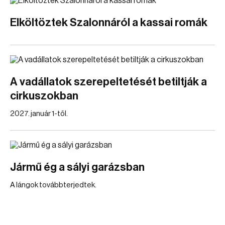
Elköltöztek Szalonnáról a kassai romák
A vadállatok szerepeltetését betiltják a
cirkuszokban
2027. január 1-től.
Jármű ég a sályi garázsban
A lángok továbbterjedtek.