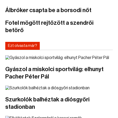
Álbróker csapta be a borsodi nőt
Fotel mögött rejtőzött a szendrői
betörő
Ezt olvasta már?
Gyászol a miskolci sportvilág: elhunyt
Pacher Péter Pál
Szurkolók balhéztak a diósgyőri
stadionban