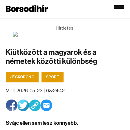
Hirdetés
Kiütközött a magyarok és a
németek közötti különbség
JÉGKORONG
SPORT
MTI |
2026. 05. 23. | 08:24:42
Svájc ellen sem lesz könnyebb.