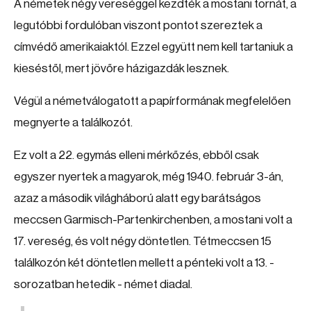
A németek négy vereséggel kezdték a mostani tornát, a
legutóbbi fordulóban viszont pontot szereztek a
címvédő amerikaiaktól. Ezzel együtt nem kell tartaniuk a
kieséstől, mert jövőre házigazdák lesznek.
Végül a németválogatott a papírformának megfelelően
megnyerte a találkozót.
Ez volt a 22. egymás elleni mérkőzés, ebből csak
egyszer nyertek a magyarok, még 1940. február 3-án,
azaz a második világháború alatt egy barátságos
meccsen Garmisch-Partenkirchenben, a mostani volt a
17. vereség, és volt négy döntetlen. Tétmeccsen 15
találkozón két döntetlen mellett a pénteki volt a 13. -
sorozatban hetedik - német diadal.