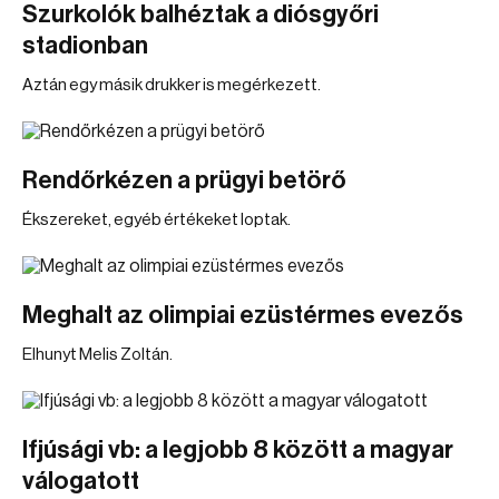
Szurkolók balhéztak a diósgyőri
stadionban
Aztán egy másik drukker is megérkezett.
Rendőrkézen a prügyi betörő
Ékszereket, egyéb értékeket loptak.
Meghalt az olimpiai ezüstérmes evezős
Elhunyt Melis Zoltán.
Ifjúsági vb: a legjobb 8 között a magyar
válogatott