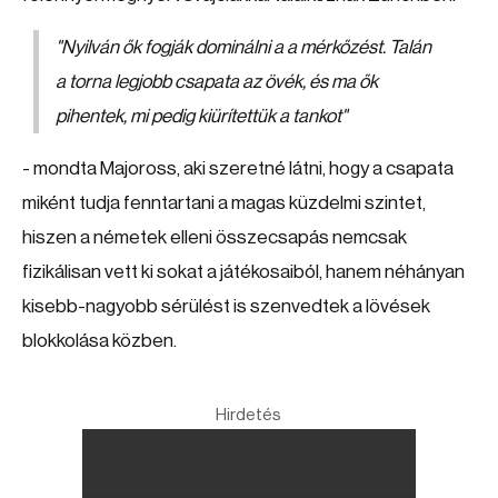
"Nyilván ők fogják dominálni a a mérkőzést. Talán
a torna legjobb csapata az övék, és ma ők
pihentek, mi pedig kiürítettük a tankot"
- mondta Majoross, aki szeretné látni, hogy a csapata
miként tudja fenntartani a magas küzdelmi szintet,
hiszen a németek elleni összecsapás nemcsak
fizikálisan vett ki sokat a játékosaiból, hanem néhányan
kisebb-nagyobb sérülést is szenvedtek a lövések
blokkolása közben.
Hirdetés