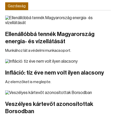
Gazdaság
Ellenállóbbá tennék Magyarország
energia- és vízellátását
Munkához lát a védelmi munkacsoport.
Infláció: tíz éve nem volt ilyen alacsony
Az elemzőket is meglepte.
Veszélyes kártevőt azonosítottak
Borsodban