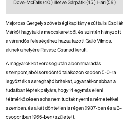
Dove-McFalls (40.), illetve Sárpátki (45.), Hári (58.)
Majoross Gergely szövetségi kapitány ezúttal is Csollák
Márkót hagyta ki a meccskeretből, és szintén hiányzott
a várandós feleségéhez hazautazott Galló Vilmos,
akinek a helyére Ravasz Csanád került.
A magyarok két vereség után a bennmaradás
szempontjából sorsdöntő találkozón kedden 5-0-ra
legyőzték a sereghajtó briteket, ugyanakkor abban a
tudatban léptek pályára, hogy 14 egymás elleni
tétmérkőzésen soha nem tudtak nyerni a németekkel
szemben, és a két döntetlen is régen (1937-ben és a B-
csoportban 1965-ben) született.