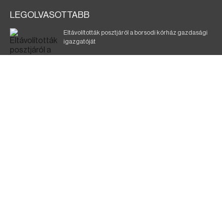
LEGOLVASOTTABB
Eltávolították posztjáról a borsodi kórház gazdasági
igazgatóját
Szélerőmű-fejlesztést tervez a TISZA-kormány
Kigyulladt egy épület Tokajban
Elmarad a DVTK–Szentlőrinc meccs
A KDNP szerint a TISZA-kormány nem tett semmit