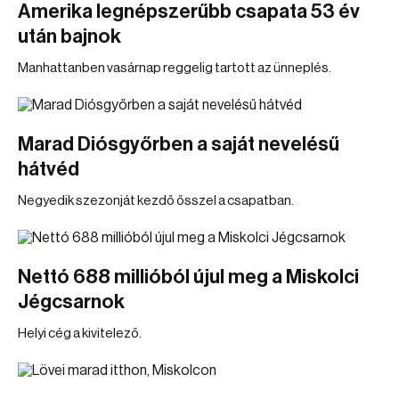
Amerika legnépszerűbb csapata 53 év
után bajnok
Manhattanben vasárnap reggelig tartott az ünneplés.
Marad Diósgyőrben a saját nevelésű
hátvéd
Negyedik szezonját kezdő ősszel a csapatban.
Nettó 688 millióból újul meg a Miskolci
Jégcsarnok
Helyi cég a kivitelező.