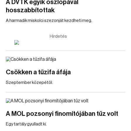
A DVTK egyik oszlopával
hosszabbítottak
A harmadik miskolci szezonját kezdheti meg.
Hirdetés
Csökken a tűzifa áfája
Szeptember közepétől.
A MOL pozsonyi finomítójában tűz volt
Egy tartály gyulladt ki.