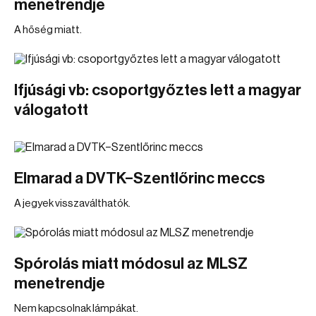
menetrendje
A hőség miatt.
Ifjúsági vb: csoportgyőztes lett a magyar
válogatott
Elmarad a DVTK–Szentlőrinc meccs
A jegyek visszaválthatók.
Spórolás miatt módosul az MLSZ
menetrendje
Nem kapcsolnak lámpákat.