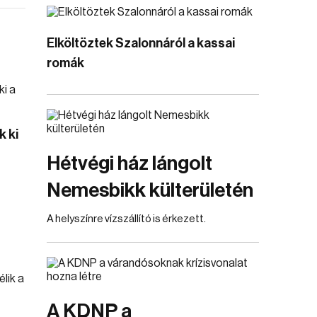
Elköltöztek Szalonnáról a kassai
romák
k ki
Hétvégi ház lángolt
Nemesbikk külterületén
A helyszínre vízszállító is érkezett.
A KDNP a