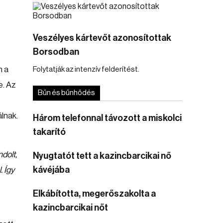
Veszélyes kártevőt azonosítottak
Borsodban
n a
Folytatják az intenzív felderítést.
e. Az
Bűn és bűnhődés
lnak.
Három telefonnal távozott a miskolci
takarító
dolt,
Nyugtatót tett a kazincbarcikai nő
kávéjába
 Így
Elkábította, megerőszakolta a
kazincbarcikai nőt