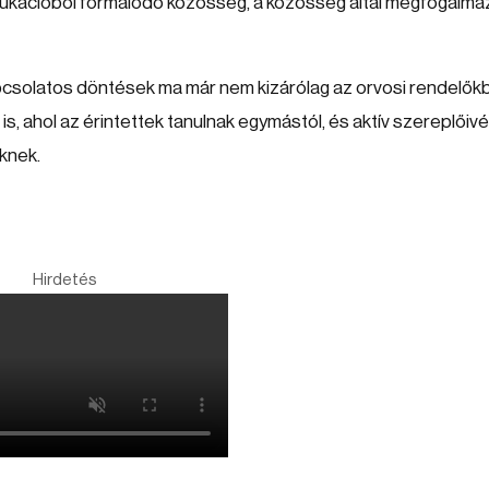
dukációból formálódó közösség, a közösség által megfogalma
apcsolatos döntések ma már nem kizárólag az orvosi rendelők
 ahol az érintettek tanulnak egymástól, és aktív szereplőivé
knek.
Hirdetés