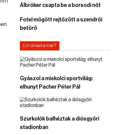
zott
Álbróker csapta be a borsodi nőt
Fotel mögött rejtőzött a szendrői
ben
betörő
Ezt olvasta már?
Gyászol a miskolci sportvilág:
elhunyt Pacher Péter Pál
Szurkolók balhéztak a diósgyőri
stadionban