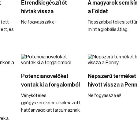
k
Étrendkiegészítőt
A magyarok sem kím
hívtak vissza
a Földet
ntett
Ne fogyasszák el!
Rosszabbul teljesítettü
ett, és
mint a globális átlag.
Potencianövelőket
Népszerű terméket
vontak ki a forgalomból
hívott vissza a Pen
Vényköteles
Ne fogyassza el!
gyógyszerekben alkalmazott
hatóanyagokat tartalmaznak.
ek a