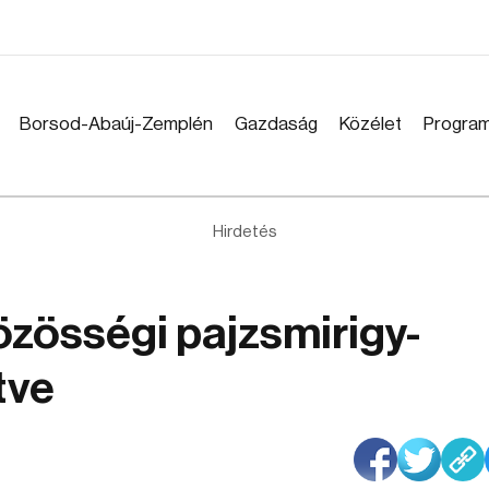
Borsod-Abaúj-Zemplén
Gazdaság
Közélet
Progra
Hirdetés
özösségi pajzsmirigy-
tve