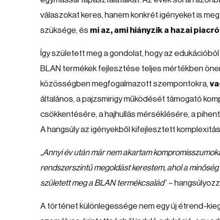
válaszokat keres, hanem konkrét igényeket is me
szüksége, és
mi az, ami hiányzik a hazai piacró
Így született meg a gondolat, hogy az edukációbó
BLAN termékek fejlesztése teljes mértékben önerő
közösségben megfogalmazott szempontokra,
va
általános, a pajzsmirigy működését támogató komp
csökkentésére, a hajhullás mérséklésére, a pihent
A hangsúly az igényekből kifejlesztett komplexit
„Annyi év után már nem akartam kompromisszumokat k
rendszerszintű megoldást kerestem, ahol a minőség 
született meg a BLAN termékcsalád
” – hangsúlyozz
A történet különlegessége nem egy új étrend-kieg