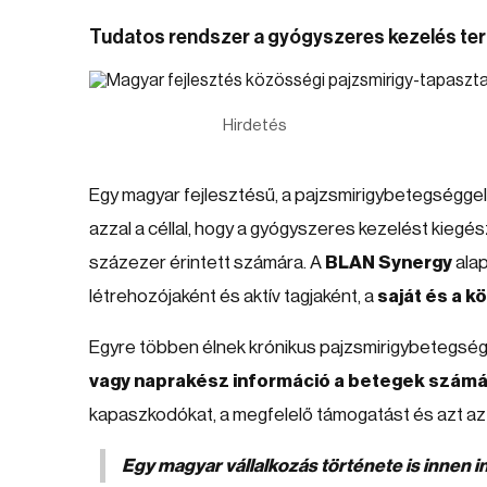
Tudatos rendszer a gyógyszeres kezelés te
Hirdetés
Egy magyar fejlesztésű, a pajzsmirigybetegséggel
azzal a céllal, hogy a gyógyszeres kezelést kiegé
százezer érintett számára. A
BLAN Synergy
alap
létrehozójaként és aktív tagjaként, a
saját és a k
Egyre többen élnek krónikus pajzsmirigybetegsé
vagy naprakész információ a betegek szám
kapaszkodókat, a megfelelő támogatást és azt az 
Egy magyar vállalkozás története is innen in