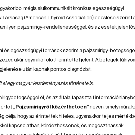
ggyakoribb, mégis alulkommunikált krónikus egészségügyi
y Társaság (American Thyroid Association) becslése szerint 
lamilyen pajzsmirigy-rendellenességgel, és az esetek jelentő
i és egészségügyi források szerint a pajzsmirigy-betegsége
ezer, akár egymillió fölötti érintettet jelent. A betegek túlny
gjelenése után kapnak pontos diagnózist.
t el egy magyar kezdeményezés története is.
irigybetegséggel él, és az általa tapasztalt információhiánybó
portot
„Pajzsmirigyről közérthetően”
néven, amely mára k
 célja, hogy az érintettek hiteles, ugyanakkor teljes mérték
ükkel kapcsolatban, kérdezhessenek, és megoszthassák
ban egyre egyértelműbbé vált, hogy a közösség nemcsak