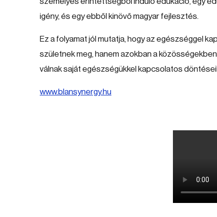
személyes érintettségből induló edukáció, egy e
igény, és egy ebből kinövő magyar fejlesztés.
Ez a folyamat jól mutatja, hogy az egészséggel k
születnek meg, hanem azokban a közösségekben is,
válnak saját egészségükkel kapcsolatos döntései
www.blansynergy.hu