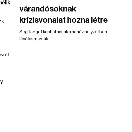
élik
várandósoknak
krízisvonalat hozna létre
nk,
Segítséget kaphatnának a nehéz helyzetben
lévő kismamák.
ny