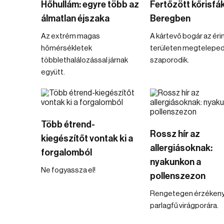
Hőhullám: egyre több az
Fertőzött kőrisfá
álmatlan éjszaka
Beregben
Az extrém magas
A kártevő bogár az éri
hőmérsékletek
területen megteleped
többlethalálozással járnak
szaporodik.
együtt.
Több étrend-
Rossz hír az
kiegészítőt vontak ki a
allergiásoknak:
forgalomból
nyakunkon a
Ne fogyassza el!
pollenszezon
Rengetegen érzékeny
parlagfű virágporára.