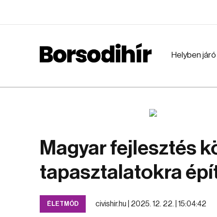
Helyben járó
Magyar fejlesztés k
tapasztalatokra épí
civishir.hu |
2025. 12. 22. | 15:04:42
ÉLETMÓD