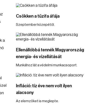
az
Csökken a tűzifa áfája
s
Szeptember közepétől.
k a
omó
Ellenállóbbá tennék Magyarország
energia- és vízellátását
Munkához lát a védelmi munkacsoport.
l
özel
Infláció: tíz éve nem volt ilyen
alacsony
ben
Az elemzőket is meglepte.