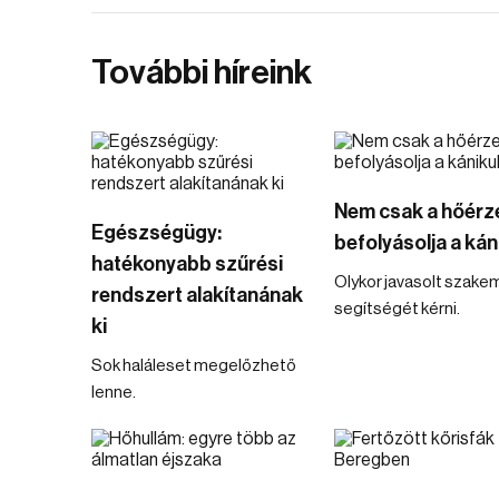
További híreink
Nem csak a hőérz
Egészségügy:
befolyásolja a kán
hatékonyabb szűrési
Olykor javasolt szake
rendszert alakítanának
segítségét kérni.
ki
Sok haláleset megelőzhető
lenne.