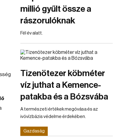
millió gyűlt össze a
rászorulóknak
Fél év alatt.
Tizenötezer köbméter
össég
víz juthat a Kemence-
patakba és a Bózsvába
dő
a
A természeti értékek megóvása és az
ivóvízbázis védelme érdekében.
Gazdaság