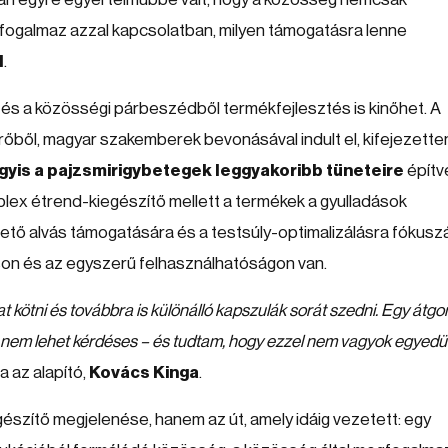
gfogalmaz azzal kapcsolatban, milyen támogatásra lenne
l
.
l és a közösségi párbeszédből termékfejlesztés is kinőhet. A
ből, magyar szakemberek bevonásával indult el, kifejezette
gyis a pajzsmirigybetegek leggyakoribb tüneteire
építv
lex étrend-kiegészítő mellett a termékek a gyulladások
ető alvás támogatására és a testsúly-optimalizálásra fókuszá
áson és az egyszerű felhasználhatóságon van.
ötni és továbbra is különálló kapszulák sorát szedni. Egy átgon
nem lehet kérdéses – és tudtam, hogy ezzel nem vagyok egyedül.
a az alapító,
Kovács Kinga
.
észítő megjelenése, hanem az út, amely idáig vezetett: egy