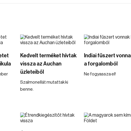
etet
Kedvelt terméket hívtak
Indiai fűszert vonna
ikula
vissza az Auchan
a forgalomból
üzleteiből
mber
Ne fogyassza el!
Szalmonellát mutattak ki
benne.