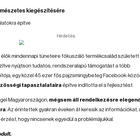
rmészetes kiegészítésére
Hirdetés
 élők mindennapi tüneteire fókuszáló termékcsalád született
szítve nyújtson tudatos, rendszeralapú támogatást a több
ítója, egy közel 45 ezer fős pajzsmirigybeteg Facebook-köz
özösségi tapasztalataira
építve indította el a fejlesztést.
ggel Magyarországon,
mégsem áll rendelkezésre elegen
ára
. Az érintettek gyakran éveken át keresik az információkat, 
érzést, hogy nincsenek egyedül a problémájukkal.
dult.