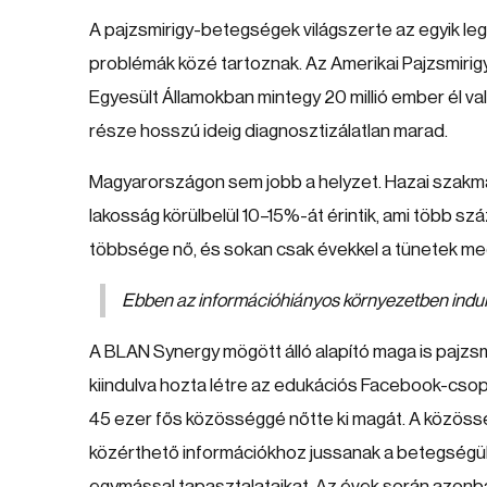
A pajzsmirigy-betegségek világszerte az egyik le
problémák közé tartoznak. Az Amerikai Pajzsmirig
Egyesült Államokban mintegy 20 millió ember él va
része hosszú ideig diagnosztizálatlan marad.
Magyarországon sem jobb a helyzet. Hazai szakma
lakosság körülbelül 10–15%-át érintik, ami több száz
többsége nő, és sokan csak évekkel a tünetek me
Ebben az információhiányos környezetben indul
A BLAN Synergy mögött álló alapító maga is pajzsm
kiindulva hozta létre az edukációs Facebook-cso
45 ezer fős közösséggé nőtte ki magát. A közösség
közérthető információkhoz jussanak a betegség
egymással tapasztalataikat. Az évek során azon