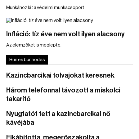
Munkához lát a védelmi munkacsoport.
Infláció: tíz éve nem volt ilyen alacsony
Az elemzőket is meglepte.
Bűn és bűnhődés
Kazincbarcikai tolvajokat keresnek
Három telefonnal távozott a miskolci
takarító
Nyugtatót tett a kazincbarcikai nő
kávéjába
Elkábította, megerőszakolta a