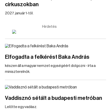
cirkuszokban
2027. január 1-től.
Hirdetés
Elfogadta a felkérést Baka András
készen áll a magyar nemzet egységéért dolgozni - írta a
miniszterelnök.
Vaddisznó sétált a budapesti metróban
Lelőtte egy vadász.