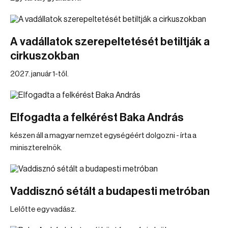
A vadállatok szerepeltetését betiltják a
cirkuszokban
2027. január 1-től.
Elfogadta a felkérést Baka András
készen áll a magyar nemzet egységéért dolgozni - írta a
miniszterelnök.
Vaddisznó sétált a budapesti metróban
Lelőtte egy vadász.