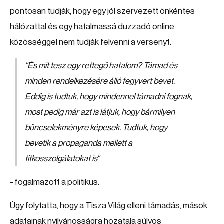
pontosan tudják, hogy egy jól szervezett önkéntes
hálózattal és egy hatalmassá duzzadó online
közösséggel nem tudják felvenni a versenyt.
"És mit tesz egy rettegő hatalom? Támad és
minden rendelkezésére álló fegyvert bevet.
Eddig is tudtuk, hogy mindennel támadni fognak,
most pedig már azt is látjuk, hogy bármilyen
bűncselekményre képesek. Tudtuk, hogy
bevetik a propaganda mellett a
titkosszolgálatokat is"
- fogalmazott a politikus.
Úgy folytatta, hogy a Tisza Világ elleni támadás, mások
adatainak nyilvánosságra hozatala súlyos