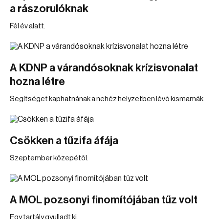
a rászorulóknak
Fél év alatt.
A KDNP a várandósoknak krízisvonalat
hozna létre
Segítséget kaphatnának a nehéz helyzetben lévő kismamák.
Csökken a tűzifa áfája
Szeptember közepétől.
A MOL pozsonyi finomítójában tűz volt
Egy tartály gyulladt ki.