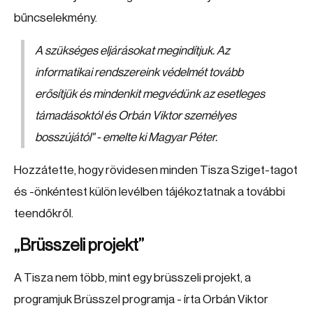
bűncselekmény.
A szükséges eljárásokat megindítjuk. Az
informatikai rendszereink védelmét tovább
erősítjük és mindenkit megvédünk az esetleges
támadásoktól és Orbán Viktor személyes
bosszújától"
- emelte ki Magyar Péter.
Hozzátette, hogy rövidesen minden Tisza Sziget-tagot
és -önkéntest külön levélben tájékoztatnak a további
teendőkről.
„Brüsszeli projekt”
A Tisza nem több, mint egy brüsszeli projekt, a
programjuk Brüsszel programja - írta Orbán Viktor