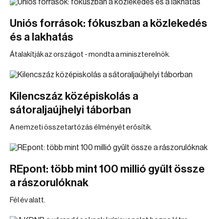
Uniós források: fókuszban a közlekedés
és a lakhatás
Átalakítják az országot - mondta a miniszterelnök.
Kilencszáz középiskolás a
sátoraljaújhelyi táborban
A nemzeti összetartózás élményét erősítik.
REpont: több mint 100 millió gyűlt össze
a rászorulóknak
Fél év alatt.