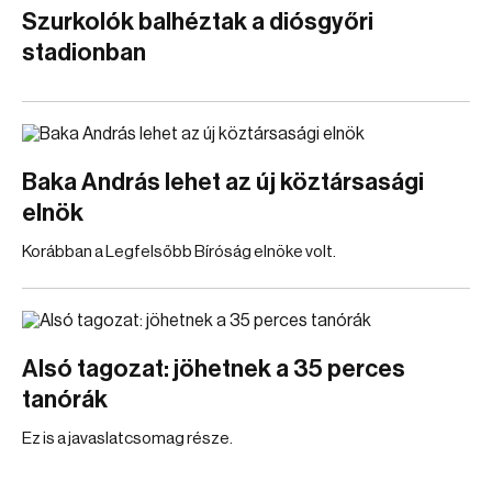
Szurkolók balhéztak a diósgyőri
stadionban
Baka András lehet az új köztársasági
elnök
Korábban a Legfelsőbb Bíróság elnöke volt.
Alsó tagozat: jöhetnek a 35 perces
tanórák
Ez is a javaslatcsomag része.