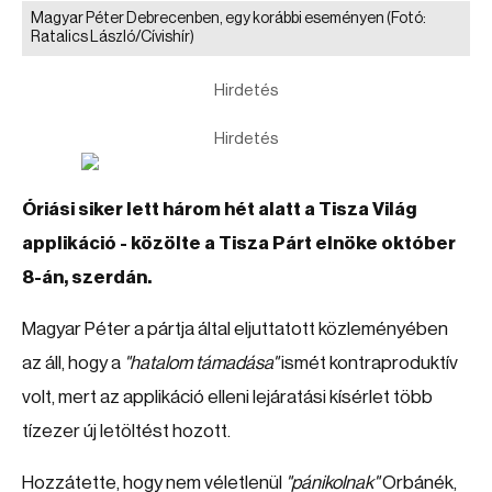
Magyar Péter Debrecenben, egy korábbi eseményen
(Fotó:
Ratalics László/Cívishír)
Hirdetés
Hirdetés
Óriási siker lett három hét alatt a Tisza Világ
applikáció - közölte a Tisza Párt elnöke október
8-án, szerdán.
Magyar Péter a pártja által eljuttatott közleményében
az áll, hogy a
"hatalom támadása"
ismét kontraproduktív
volt, mert az applikáció elleni lejáratási kísérlet több
tízezer új letöltést hozott.
Hozzátette, hogy nem véletlenül
"pánikolnak"
Orbánék,