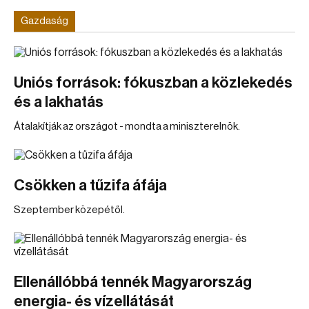
Gazdaság
Uniós források: fókuszban a közlekedés
és a lakhatás
Átalakítják az országot - mondta a miniszterelnök.
Csökken a tűzifa áfája
Szeptember közepétől.
Ellenállóbbá tennék Magyarország
energia- és vízellátását