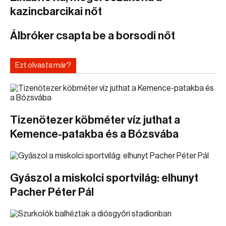
kazincbarcikai nőt
Álbróker csapta be a borsodi nőt
Ezt olvasta már?
Tizenötezer köbméter víz juthat a
Kemence-patakba és a Bózsvába
Gyászol a miskolci sportvilág: elhunyt
Pacher Péter Pál