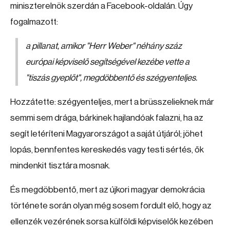
miniszterelnök szerdán a Facebook-oldalán. Úgy
fogalmazott:
a pillanat, amikor "
Herr Weber"
néhány száz
európai képviselő segítségével kezébe vette a
"tiszás gyeplőt",
megdöbbentő és szégyenteljes.
Hozzátette: szégyenteljes, mert a brüsszelieknek már
semmi sem drága, bárkinek hajlandóak falazni, ha az
segít letéríteni Magyarországot a saját útjáról; jöhet
lopás, bennfentes kereskedés vagy testi sértés, ők
mindenkit tisztára mosnak.
És megdöbbentő, mert az újkori magyar demokrácia
története során olyan még sosem fordult elő, hogy az
ellenzék vezérének sorsa külföldi képviselők kezében