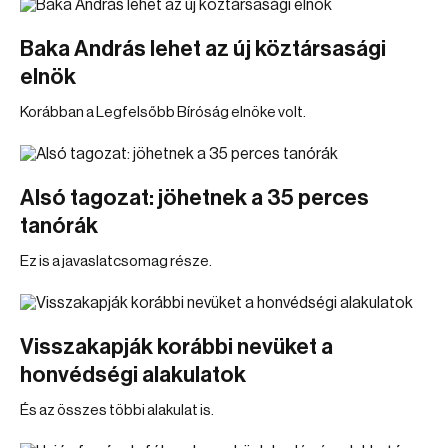
Baka András lehet az új köztársasági
elnök
Korábban a Legfelsőbb Bíróság elnöke volt.
Alsó tagozat: jöhetnek a 35 perces
tanórák
Ez is a javaslatcsomag része.
Visszakapják korábbi nevüket a
honvédségi alakulatok
És az összes többi alakulat is.