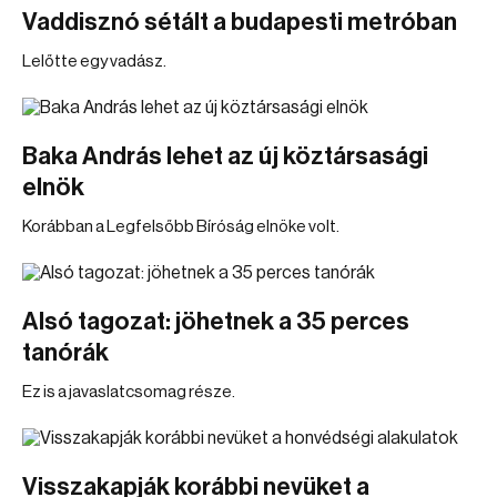
Vaddisznó sétált a budapesti metróban
Lelőtte egy vadász.
Baka András lehet az új köztársasági
elnök
Korábban a Legfelsőbb Bíróság elnöke volt.
Alsó tagozat: jöhetnek a 35 perces
tanórák
Ez is a javaslatcsomag része.
Visszakapják korábbi nevüket a