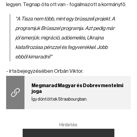
legyen. Tegnap óta ott van - fogalmazott a kormányfő.
"A Tisza nem több, mint egy brüsszeli projekt. A
programjuk Brüsszel programja. Azt pedig már
jól ismerjük: migráció, adóemelés, Ukrajna
kistafírozása pénzzel és fegyverekkel. Jobb
ebből kimaradni!"
- írta bejegyzésében Orbán Viktor.
Megmarad Magyar és Dobrev mentelmi
joga
Így döntöttek Strasbourgban.
Hirdetés