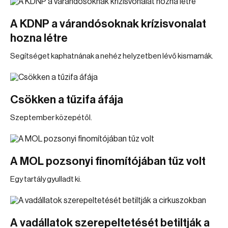
A KDNP a várandósoknak krízisvonalat
hozna létre
Segítséget kaphatnának a nehéz helyzetben lévő kismamák.
Csökken a tűzifa áfája
Szeptember közepétől.
A MOL pozsonyi finomítójában tűz volt
Egy tartály gyulladt ki.
A vadállatok szerepeltetését betiltják a