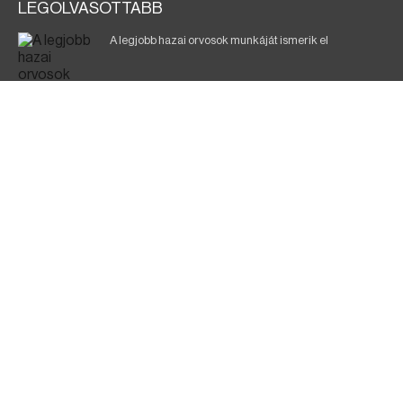
LEGOLVASOTTABB
A legjobb hazai orvosok munkáját ismerik el
Eltávolították posztjáról a borsodi kórház gazdasági
igazgatóját
Holttest Miskolcon: nem tudják, ki lehet
Éjszakai fürdőzés várja a vendégeket Borsodban is
Jó ütemben halad a Mezőzombor–Nyíregyháza
vasútvonal felújítása