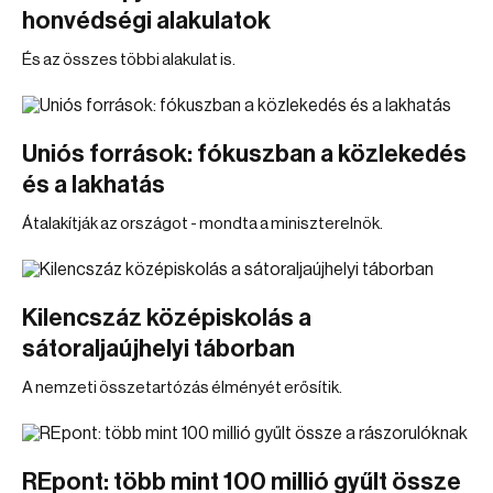
honvédségi alakulatok
És az összes többi alakulat is.
Uniós források: fókuszban a közlekedés
és a lakhatás
Átalakítják az országot - mondta a miniszterelnök.
Kilencszáz középiskolás a
sátoraljaújhelyi táborban
A nemzeti összetartózás élményét erősítik.
REpont: több mint 100 millió gyűlt össze