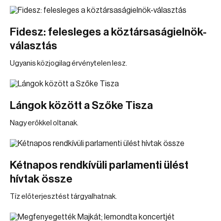
Fidesz: felesleges a köztársaságielnök-
választás
Ugyanis közjogilag érvénytelen lesz.
Lángok között a Szőke Tisza
Nagy erőkkel oltanak.
Kétnapos rendkívüli parlamenti ülést
hívtak össze
Tíz előterjesztést tárgyalhatnak.