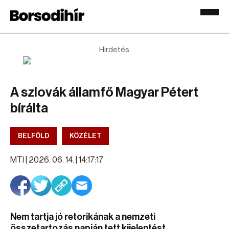
Hirdetés
A szlovák államfő Magyar Pétert
bírálta
BELFÖLD
KÖZÉLET
MTI |
2026. 06. 14. | 14:17:17
Nem tartja jó retorikának a nemzeti
összetartozás napján tett kijelentést.