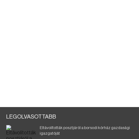
LEGOLVASOTTABB
Eltávolították posztjáról a borsodi kórház gazdasági
igazgatóját