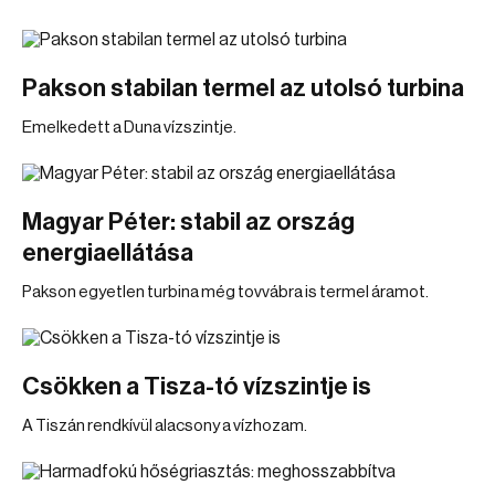
Pakson stabilan termel az utolsó turbina
Emelkedett a Duna vízszintje.
Magyar Péter: stabil az ország
energiaellátása
Pakson egyetlen turbina még tovvábra is termel áramot.
Csökken a Tisza-tó vízszintje is
A Tiszán rendkívül alacsony a vízhozam.