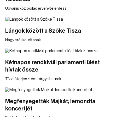
Ugyanis közjogilag érvénytelen lesz.
Lángok között a Szőke Tisza
Nagy erőkkel oltanak.
Kétnapos rendkívüli parlamenti ülést
hívtak össze
Tíz előterjesztést tárgyalhatnak.
Megfenyegették Majkát; lemondta
koncertjét