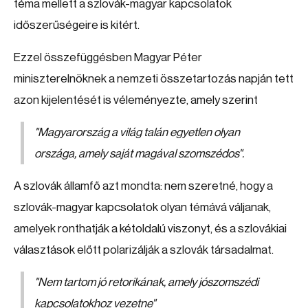
téma mellett a szlovák-magyar kapcsolatok
időszerűségeire is kitért.
Ezzel összefüggésben Magyar Péter
miniszterelnöknek a nemzeti összetartozás napján tett
azon kijelentését is véleményezte, amely szerint
"Magyarország a világ talán egyetlen olyan
országa, amely saját magával szomszédos"
.
A szlovák államfő azt mondta: nem szeretné, hogy a
szlovák-magyar kapcsolatok olyan témává váljanak,
amelyek ronthatják a kétoldalú viszonyt, és a szlovákiai
választások előtt polarizálják a szlovák társadalmat.
"Nem tartom jó retorikának, amely jószomszédi
kapcsolatokhoz vezetne"