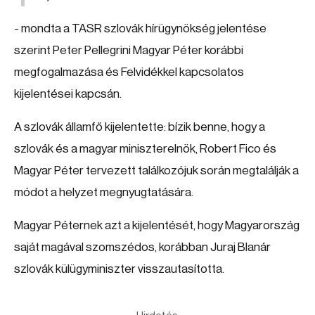
- mondta a TASR szlovák hírügynökség jelentése
szerint Peter Pellegrini Magyar Péter korábbi
megfogalmazása és Felvidékkel kapcsolatos
kijelentései kapcsán.
A szlovák államfő kijelentette: bízik benne, hogy a
szlovák és a magyar miniszterelnök, Robert Fico és
Magyar Péter tervezett találkozójuk során megtalálják a
módot a helyzet megnyugtatására.
Magyar Péternek azt a kijelentését, hogy Magyarország
saját magával szomszédos, korábban Juraj Blanár
szlovák külügyminiszter visszautasította.