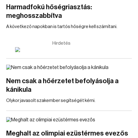
Harmadfokú hőségriasztás:
meghosszabbítva
A következő napokban is tartós hőségre kell számítani.
Hirdetés
Nem csak a hőérzetet befolyásolja a
kánikula
Olykor javasolt szakember segítségét kérni.
Meghalt az olimpiai ezüstérmes evezős