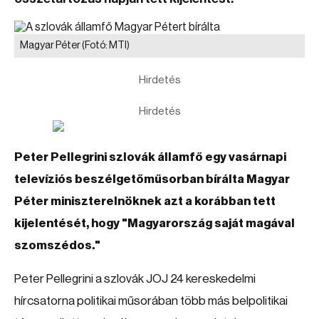
Magyar Péter
(Fotó: MTI)
Hirdetés
Hirdetés
Peter Pellegrini szlovák államfő egy vasárnapi
televíziós beszélgetőműsorban bírálta Magyar
Péter miniszterelnöknek azt a korábban tett
kijelentését, hogy "Magyarország saját magával
szomszédos."
Peter Pellegrini a szlovák JOJ 24 kereskedelmi
hírcsatorna politikai műsorában több más belpolitikai