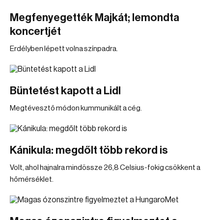
Megfenyegették Majkát; lemondta
koncertjét
Erdélyben lépett volna színpadra.
Büntetést kapott a Lidl
Megtévesztő módon kummunikált a cég.
Kánikula: megdőlt több rekord is
Volt, ahol hajnalra mindössze 26,8 Celsius-fokig csökkent a
hőmérséklet.