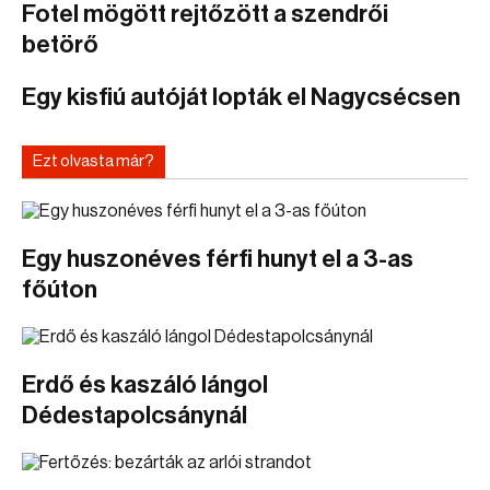
Fotel mögött rejtőzött a szendrői
betörő
Egy kisfiú autóját lopták el Nagycsécsen
Ezt olvasta már?
Egy huszonéves férfi hunyt el a 3-as
főúton
Erdő és kaszáló lángol
Dédestapolcsánynál