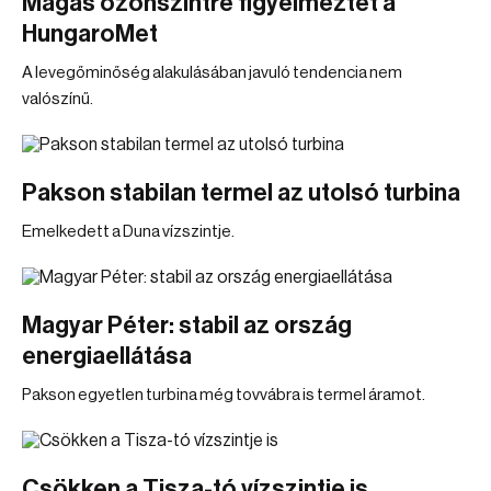
Magas ózonszintre figyelmeztet a
HungaroMet
A levegőminőség alakulásában javuló tendencia nem
valószínű.
Pakson stabilan termel az utolsó turbina
Emelkedett a Duna vízszintje.
Magyar Péter: stabil az ország
energiaellátása
Pakson egyetlen turbina még tovvábra is termel áramot.
Csökken a Tisza-tó vízszintje is