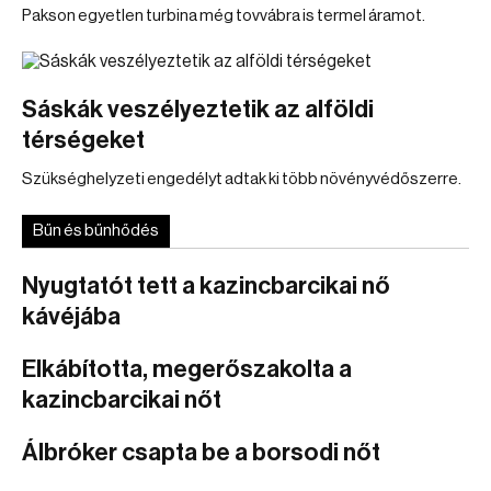
Pakson egyetlen turbina még tovvábra is termel áramot.
Sáskák veszélyeztetik az alföldi
térségeket
Szükséghelyzeti engedélyt adtak ki több növényvédőszerre.
Bűn és bűnhődés
Nyugtatót tett a kazincbarcikai nő
kávéjába
Elkábította, megerőszakolta a
kazincbarcikai nőt
Álbróker csapta be a borsodi nőt