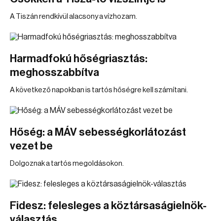
A Tiszán rendkívül alacsony a vízhozam.
Harmadfokú hőségriasztás:
meghosszabbítva
A következő napokban is tartós hőségre kell számítani.
Hőség: a MÁV sebességkorlátozást
vezet be
Dolgoznak a tartós megoldásokon.
Fidesz: felesleges a köztársaságielnök-
választás