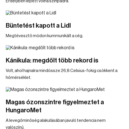
Erdélyben lépett volna színpadra.
Büntetést kapott a Lidl
Megtévesztő módon kummunikált a cég.
Kánikula: megdőlt több rekord is
Volt, ahol hajnalra mindössze 26,8 Celsius-fokig csökkent a
hőmérséklet.
Magas ózonszintre figyelmeztet a
HungaroMet
A levegőminőség alakulásában javuló tendencia nem
valószínű.