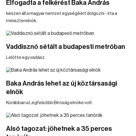
Elfogadta a felkérést Baka András
készen áll a magyar nemzet egységéért dolgozni - írta a
miniszterelnök.
Vaddisznó sétált a budapesti metróban
Lelőtte egy vadász.
Baka András lehet az új köztársasági
elnök
Korábban a Legfelsőbb Bíróság elnöke volt.
Alsó tagozat: jöhetnek a 35 perces