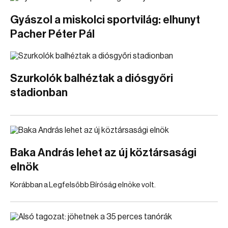
Gyászol a miskolci sportvilág: elhunyt
Pacher Péter Pál
Szurkolók balhéztak a diósgyőri
stadionban
Baka András lehet az új köztársasági
elnök
Korábban a Legfelsőbb Bíróság elnöke volt.