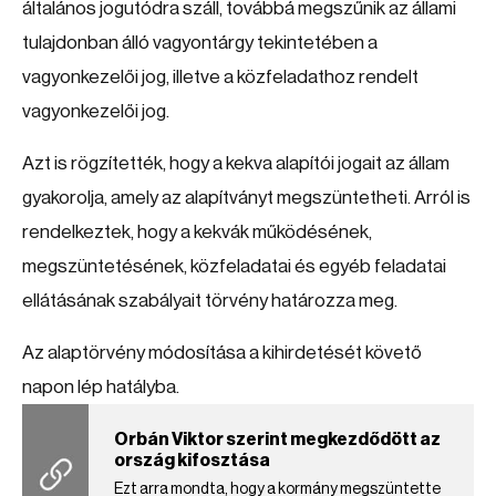
általános jogutódra száll, továbbá megszűnik az állami
tulajdonban álló vagyontárgy tekintetében a
vagyonkezelői jog, illetve a közfeladathoz rendelt
vagyonkezelői jog.
Azt is rögzítették, hogy a kekva alapítói jogait az állam
gyakorolja, amely az alapítványt megszüntetheti. Arról is
rendelkeztek, hogy a kekvák működésének,
megszüntetésének, közfeladatai és egyéb feladatai
ellátásának szabályait törvény határozza meg.
Az alaptörvény módosítása a kihirdetését követő
napon lép hatályba.
Orbán Viktor szerint megkezdődött az
ország kifosztása
Ezt arra mondta, hogy a kormány megszüntette