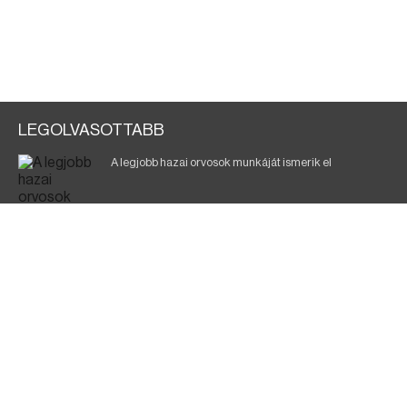
LEGOLVASOTTABB
A legjobb hazai orvosok munkáját ismerik el
Eltávolították posztjáról a borsodi kórház gazdasági
igazgatóját
Holttest Miskolcon: nem tudják, ki lehet
Éjszakai fürdőzés várja a vendégeket Borsodban is