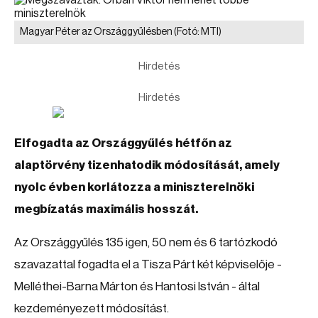
Magyar Péter az Országgyűlésben
(Fotó: MTI)
Hirdetés
Hirdetés
Elfogadta az Országgyűlés hétfőn az
alaptörvény tizenhatodik módosítását, amely
nyolc évben korlátozza a miniszterelnöki
megbízatás maximális hosszát.
Az Országgyűlés 135 igen, 50 nem és 6 tartózkodó
szavazattal fogadta el a Tisza Párt két képviselője -
Melléthei-Barna Márton és Hantosi István - által
kezdeményezett módosítást.