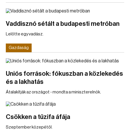
Vaddisznó sétált a budapesti metróban
Lelőtte egy vadász.
Gazdaság
Uniós források: fókuszban a közlekedés
és a lakhatás
Átalakítják az országot - mondta a miniszterelnök.
Csökken a tűzifa áfája
Szeptember közepétől.