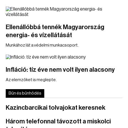
Ellenállóbbá tennék Magyarország
energia- és vízellátását
Munkához lát a védelmi munkacsoport.
Infláció: tíz éve nem volt ilyen alacsony
Az elemzőket is meglepte.
Bűn és bűnhődés
Kazincbarcikai tolvajokat keresnek
Három telefonnal távozott a miskolci