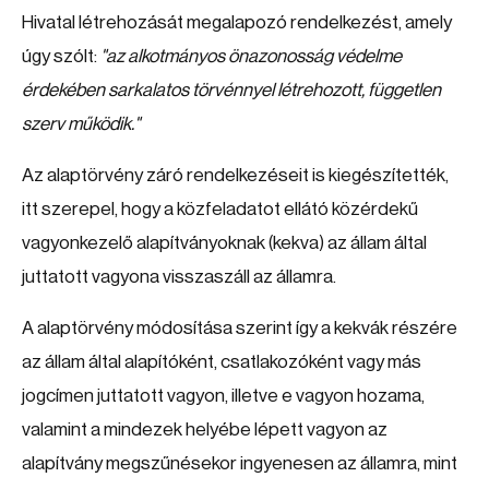
Hivatal létrehozását megalapozó rendelkezést, amely
úgy szólt:
"az alkotmányos önazonosság védelme
érdekében sarkalatos törvénnyel létrehozott, független
szerv működik."
Az alaptörvény záró rendelkezéseit is kiegészítették,
itt szerepel, hogy a közfeladatot ellátó közérdekű
vagyonkezelő alapítványoknak (kekva) az állam által
juttatott vagyona visszaszáll az államra.
A alaptörvény módosítása szerint így a kekvák részére
az állam által alapítóként, csatlakozóként vagy más
jogcímen juttatott vagyon, illetve e vagyon hozama,
valamint a mindezek helyébe lépett vagyon az
alapítvány megszűnésekor ingyenesen az államra, mint