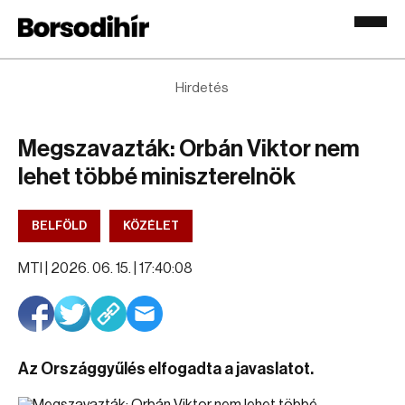
Hirdetés
Megszavazták: Orbán Viktor nem
lehet többé miniszterelnök
BELFÖLD
KÖZÉLET
MTI |
2026. 06. 15. | 17:40:08
Az Országgyűlés elfogadta a javaslatot.