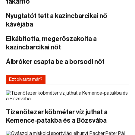
takarító
Nyugtatót tett a kazincbarcikai nő
kávéjába
Elkábította, megerőszakolta a
kazincbarcikai nőt
Álbróker csapta be a borsodi nőt
Ezt olvasta már?
Tizenötezer köbméter víz juthat a
Kemence-patakba és a Bózsvába