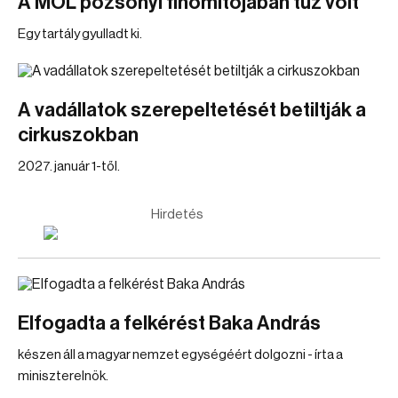
A MOL pozsonyi finomítójában tűz volt
Egy tartály gyulladt ki.
A vadállatok szerepeltetését betiltják a
cirkuszokban
2027. január 1-től.
Hirdetés
Elfogadta a felkérést Baka András
készen áll a magyar nemzet egységéért dolgozni - írta a
miniszterelnök.