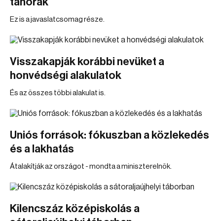
tanórák
Ez is a javaslatcsomag része.
Visszakapják korábbi nevüket a
honvédségi alakulatok
És az összes többi alakulat is.
Uniós források: fókuszban a közlekedés
és a lakhatás
Átalakítják az országot - mondta a miniszterelnök.
Kilencszáz középiskolás a