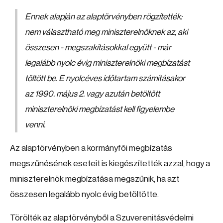
Ennek alapján az alaptörvényben rögzítették:
nem választható meg miniszterelnöknek az, aki
összesen - megszakításokkal együtt - már
legalább nyolc évig miniszterelnöki megbízatást
töltött be. E nyolcéves időtartam számításakor
az 1990. május 2. vagy azután betöltött
miniszterelnöki megbízatást kell figyelembe
venni.
Az alaptörvényben a kormányfői megbízatás
megszűnésének eseteit is kiegészítették azzal, hogy a
miniszterelnök megbízatása megszűnik, ha azt
összesen legalább nyolc évig betöltötte.
Törölték az alaptörvényből a Szuverenitásvédelmi