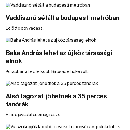
Vaddisznó sétált a budapesti metróban
Lelőtte egy vadász.
Baka András lehet az új köztársasági
elnök
Korábban a Legfelsőbb Bíróság elnöke volt.
Alsó tagozat: jöhetnek a 35 perces
tanórák
Ez is a javaslatcsomag része.