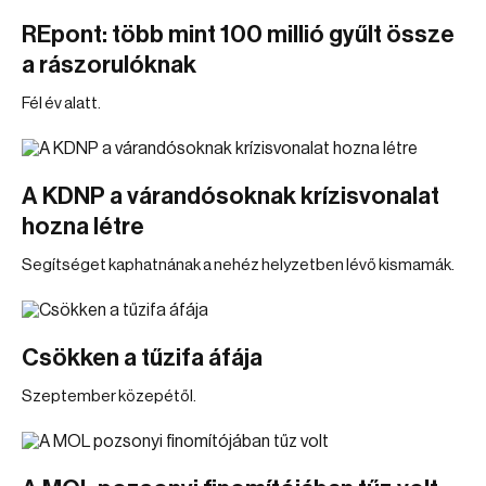
REpont: több mint 100 millió gyűlt össze
a rászorulóknak
Fél év alatt.
A KDNP a várandósoknak krízisvonalat
hozna létre
Segítséget kaphatnának a nehéz helyzetben lévő kismamák.
Csökken a tűzifa áfája
Szeptember közepétől.