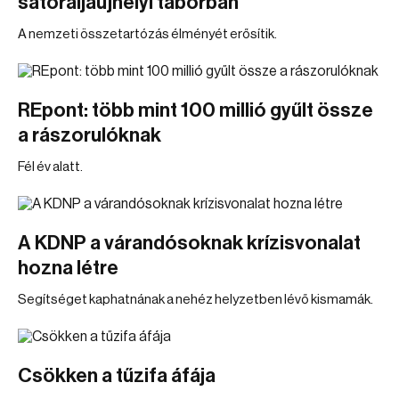
sátoraljaújhelyi táborban
A nemzeti összetartózás élményét erősítik.
REpont: több mint 100 millió gyűlt össze
a rászorulóknak
Fél év alatt.
A KDNP a várandósoknak krízisvonalat
hozna létre
Segítséget kaphatnának a nehéz helyzetben lévő kismamák.
Csökken a tűzifa áfája