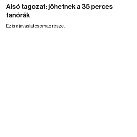
Alsó tagozat: jöhetnek a 35 perces
tanórák
Ez is a javaslatcsomag része.