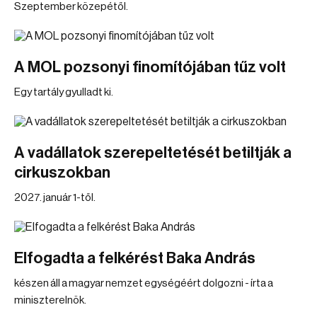
Szeptember közepétől.
A MOL pozsonyi finomítójában tűz volt
Egy tartály gyulladt ki.
A vadállatok szerepeltetését betiltják a
cirkuszokban
2027. január 1-től.
Elfogadta a felkérést Baka András
készen áll a magyar nemzet egységéért dolgozni - írta a
miniszterelnök.