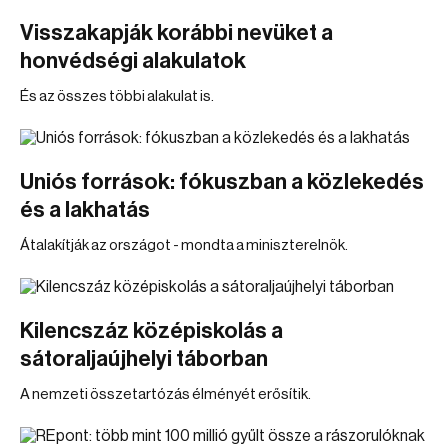
Visszakapják korábbi nevüket a
honvédségi alakulatok
És az összes többi alakulat is.
Uniós források: fókuszban a közlekedés
és a lakhatás
Átalakítják az országot - mondta a miniszterelnök.
Kilencszáz középiskolás a
sátoraljaújhelyi táborban
A nemzeti összetartózás élményét erősítik.