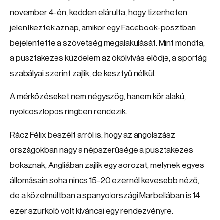
november 4-én, kedden elárulta, hogy tizenheten
jelentkeztek aznap, amikor egy Facebook-posztban
bejelentette a szövetség megalakulását. Mint mondta,
a pusztakezes küzdelem az ökölvívás elődje, a sportág
szabályai szerint zajlik, de kesztyű nélkül.
A mérkőzéseket nem négyszög, hanem kör alakú,
nyolcoszlopos ringben rendezik.
Rácz Félix beszélt arról is, hogy az angolszász
országokban nagy a népszerűsége a pusztakezes
boksznak, Angliában zajlik egy sorozat, melynek egyes
állomásain soha nincs 15-20 ezernél kevesebb néző,
de a közelmúltban a spanyolországi Marbellában is 14
ezer szurkoló volt kíváncsi egy rendezvényre.