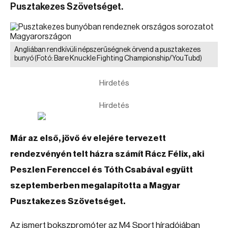
Pusztakezes Szövetséget.
Angliában rendkívüli népszerűségnek örvend a pusztakezes
bunyó
(Fotó: Bare Knuckle Fighting Championship/YouTubd)
Hirdetés
Hirdetés
Már az első, jövő év elejére tervezett
rendezvényén telt házra számít Rácz Félix, aki
Peszlen Ferenccel és Tóth Csabával együtt
szeptemberben megalapította a Magyar
Pusztakezes Szövetséget.
Az ismert bokszpromóter az M4 Sport híradójában