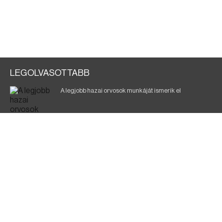
LEGOLVASOTTABB
A legjobb hazai orvosok munkáját ismerik el
Eltávolították posztjáról a borsodi kórház gazdasági
igazgatóját
Holttest Miskolcon: nem tudják, ki lehet
Éjszakai fürdőzés várja a vendégeket Borsodban is