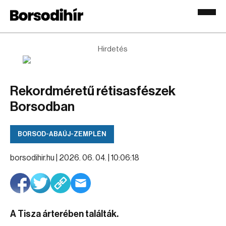
Hirdetés
Rekordméretű rétisasfészek
Borsodban
BORSOD-ABAÚJ-ZEMPLÉN
borsodihir.hu |
2026. 06. 04. | 10:06:18
A Tisza árterében találták.