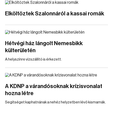
Elköltöztek Szalonnáról a kassai romák
Hétvégi ház lángolt Nemesbikk
külterületén
A helyszínre vízszállító is érkezett.
A KDNP a várandósoknak krízisvonalat
hozna létre
Segítséget kaphatnának a nehéz helyzetben lévő kismamák.