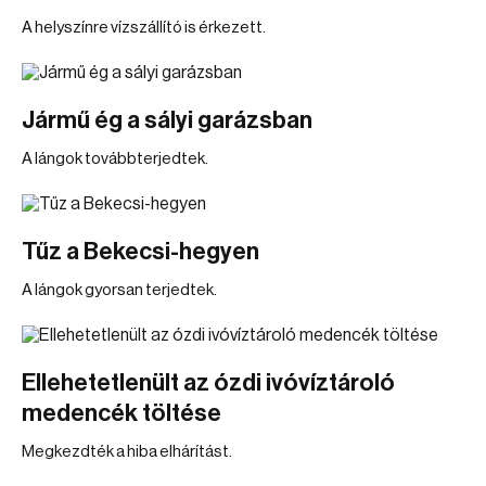
A helyszínre vízszállító is érkezett.
Jármű ég a sályi garázsban
A lángok továbbterjedtek.
Tűz a Bekecsi-hegyen
A lángok gyorsan terjedtek.
Ellehetetlenült az ózdi ivóvíztároló
medencék töltése
Megkezdték a hiba elhárítást.