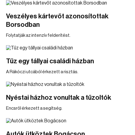
Veszélyes kártevőt azonosítottak
Borsodban
Folytatják az intenzív felderítést.
Tűz egy tállyai családi házban
A Rákóczi utcából érkezett a risztás.
Nyéstai házhoz vonultak a tűzoltók
Encsről érkezett a segítség.
Autók ütköztek Bogácson