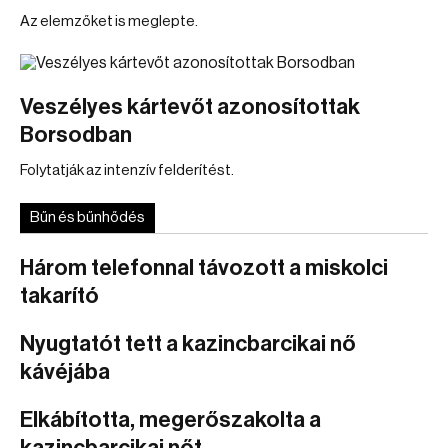
Az elemzőket is meglepte.
Veszélyes kártevőt azonosítottak
Borsodban
Folytatják az intenzív felderítést.
Bűn és bűnhődés
Három telefonnal távozott a miskolci
takarító
Nyugtatót tett a kazincbarcikai nő
kávéjába
Elkábította, megerőszakolta a