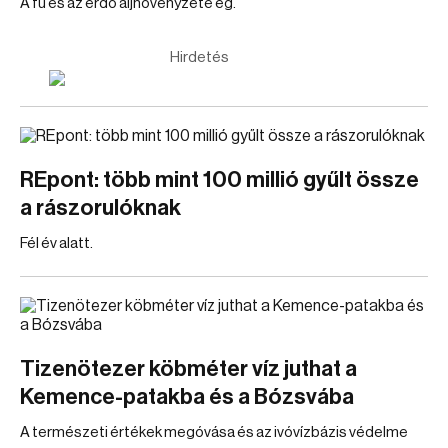
A fű és az erdő aljnövényzete ég.
Hirdetés
REpont: több mint 100 millió gyűlt össze
a rászorulóknak
Fél év alatt.
Tizenötezer köbméter víz juthat a
Kemence-patakba és a Bózsvába
A természeti értékek megóvása és az ivóvízbázis védelme