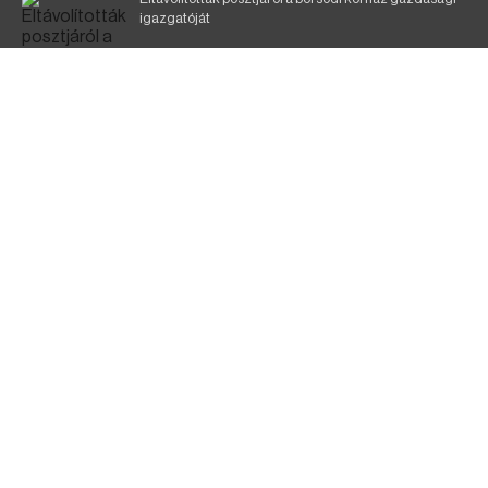
igazgatóját
Holttest Miskolcon: nem tudják, ki lehet
Éjszakai fürdőzés várja a vendégeket Borsodban is
Szélerőmű-fejlesztést tervez a TISZA-kormány
Jó ütemben halad a Mezőzombor–Nyíregyháza
vasútvonal felújítása
KIEMELT