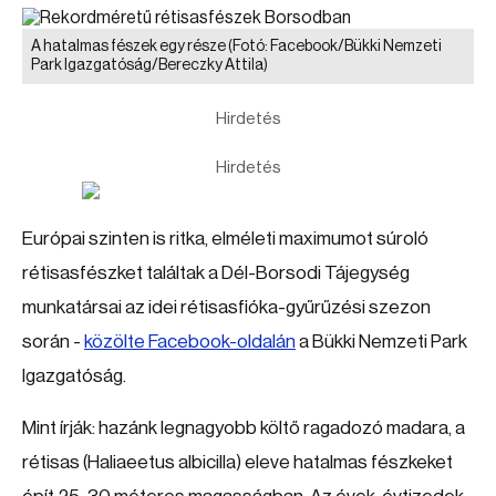
A hatalmas fészek egy része
(Fotó: Facebook/Bükki Nemzeti
Park Igazgatóság/Bereczky Attila)
Hirdetés
Hirdetés
Európai szinten is ritka, elméleti maximumot súroló
rétisasfészket találtak a Dél-Borsodi Tájegység
munkatársai az idei rétisasfióka-gyűrűzési szezon
során -
közölte Facebook-oldalán
a Bükki Nemzeti Park
Igazgatóság.
Mint írják: hazánk legnagyobb költő ragadozó madara, a
rétisas (Haliaeetus albicilla) eleve hatalmas fészkeket