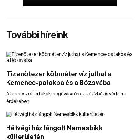
További híreink
Tizenötezer köbméter víz juthat a
Kemence-patakba és a Bózsvába
A természeti értékek megóvása és az ivóvízbázis védelme
érdekében.
Hétvégi ház lángolt Nemesbikk
külterületén