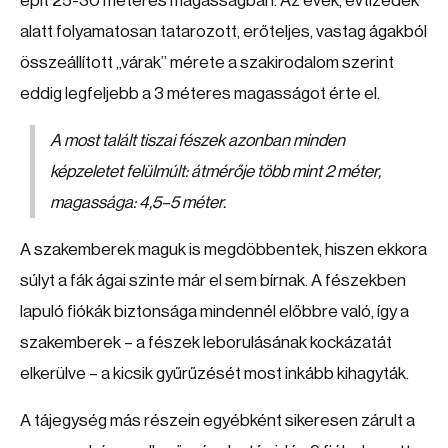
épít 25-30 méteres magasságban. Az évek, évtizedek
alatt folyamatosan tatarozott, erőteljes, vastag ágakból
összeállított „várak” mérete a szakirodalom szerint
eddig legfeljebb a 3 méteres magasságot érte el.
A most talált tiszai fészek azonban minden
képzeletet felülmúlt: átmérője több mint 2 méter,
magassága: 4,5–5 méter.
A szakemberek maguk is megdöbbentek, hiszen ekkora
súlyt a fák ágai szinte már el sem bírnak. A fészekben
lapuló fiókák biztonsága mindennél előbbre való, így a
szakemberek – a fészek leborulásának kockázatát
elkerülve – a kicsik gyűrűzését most inkább kihagyták.
A tájegység más részein egyébként sikeresen zárult a