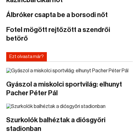
kazincbarcikai nőt
Álbróker csapta be a borsodi nőt
Fotel mögött rejtőzött a szendrői
betörő
Ezt olvasta már?
Gyászol a miskolci sportvilág: elhunyt
Pacher Péter Pál
Szurkolók balhéztak a diósgyőri
stadionban