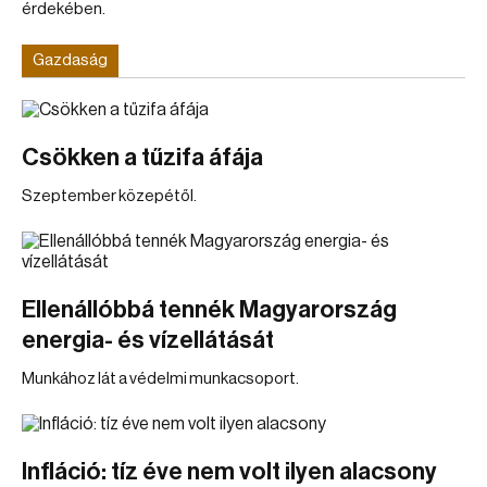
érdekében.
Gazdaság
Csökken a tűzifa áfája
Szeptember közepétől.
Ellenállóbbá tennék Magyarország
energia- és vízellátását
Munkához lát a védelmi munkacsoport.
Infláció: tíz éve nem volt ilyen alacsony