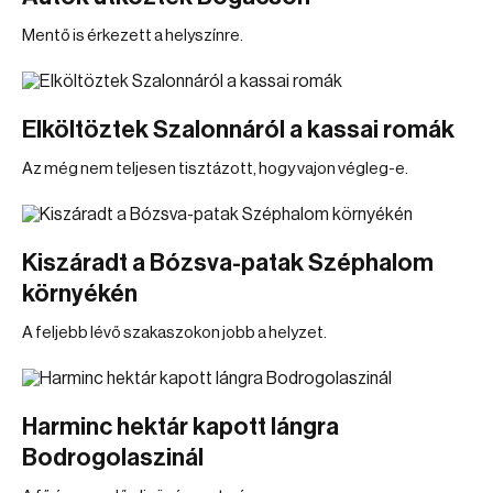
Mentő is érkezett a helyszínre.
Elköltöztek Szalonnáról a kassai romák
Az még nem teljesen tisztázott, hogy vajon végleg-e.
Kiszáradt a Bózsva-patak Széphalom
környékén
A feljebb lévő szakaszokon jobb a helyzet.
Harminc hektár kapott lángra
Bodrogolaszinál