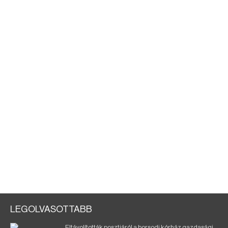
LEGOLVASOTTABB
Eltávolították posztjáról a borsodi kórház gazdasági