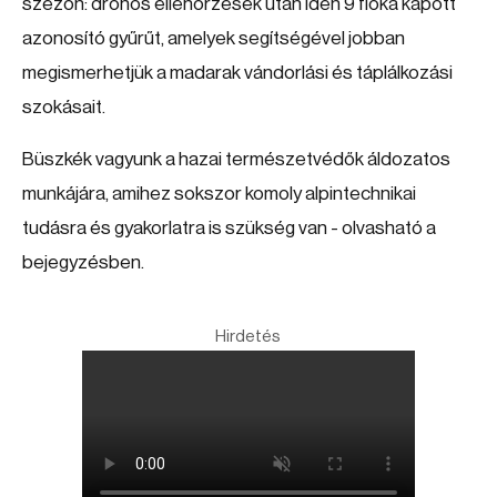
szezon: drónos ellenőrzések után idén 9 fióka kapott
azonosító gyűrűt, amelyek segítségével jobban
megismerhetjük a madarak vándorlási és táplálkozási
szokásait.
Büszkék vagyunk a hazai természetvédők áldozatos
munkájára, amihez sokszor komoly alpintechnikai
tudásra és gyakorlatra is szükség van - olvasható a
bejegyzésben.
Hirdetés