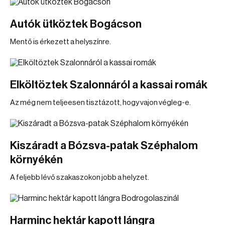
Autók ütköztek Bogácson
Mentő is érkezett a helyszínre.
Elköltöztek Szalonnáról a kassai romák
Az még nem teljeesen tisztázott, hogy vajon végleg-e.
Kiszáradt a Bózsva-patak Széphalom
környékén
A feljebb lévő szakaszokon jobb a helyzet.
Harminc hektár kapott lángra