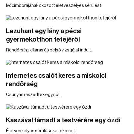
Ivócimborájának okozott életveszélyes sérülést.
Lezuhant egy lány a pécsi
gyermekotthon tetejéről
Rendőrségi eljárás és belső vizsgálat indult.
Internetes csalót keres a miskolci
rendőrség
Csúnyán rászedtek egy nőt.
Kaszával támadt a testvérére egy ózdi
Életveszélyes sérüléseket okozott.