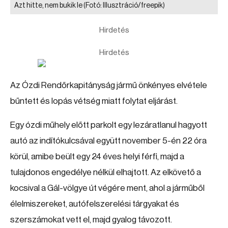
Azt hitte, nem bukik le
(Fotó: Illusztráció/freepik)
Hirdetés
Hirdetés
Az Ózdi Rendőrkapitányság jármű önkényes elvétele
bűntett és lopás vétség miatt folytat eljárást.
Egy ózdi műhely előtt parkolt egy lezáratlanul hagyott
autó az indítókulcsával együtt november 5-én 22 óra
körül, amibe beült egy 24 éves helyi férfi, majd a
tulajdonos engedélye nélkül elhajtott. Az elkövető a
kocsival a Gál-völgye út végére ment, ahol a járműből
élelmiszereket, autófelszerelési tárgyakat és
szerszámokat vett el, majd gyalog távozott.