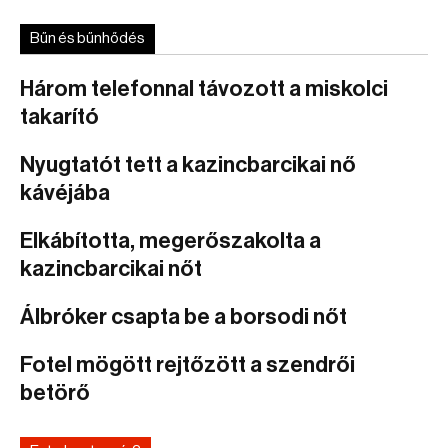
Bűn és bűnhődés
Három telefonnal távozott a miskolci
takarító
Nyugtatót tett a kazincbarcikai nő
kávéjába
Elkábította, megerőszakolta a
kazincbarcikai nőt
Álbróker csapta be a borsodi nőt
Fotel mögött rejtőzött a szendrői
betörő