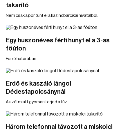
takarító
Nem csak a por tűnt el a kazincbarcikai hivatalból.
Egy huszonéves férfi hunyt el a 3-as
főúton
Forró határában.
Erdő és kaszáló lángol
Dédestapolcsánynál
A szél miatt gyorsan terjed a tűz.
Három telefonnal távozott a miskolci