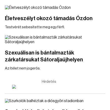
Életveszélyt okozó támadás Ózdon
Testvérét sebesítette meg egy férfi.
Szexuálisan is bántalmazták
zárkatársukat Sátoraljaújhelyen
Az ítélet nem jogerős.
Hirdetés