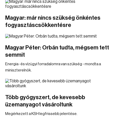
Magyar: már nincs szükség önkéntes
fogyasztáscsökkentésre
Magyar Péter: Orbán tudta, mégsem tett
semmit
Energia- és vízügyi forradalomra van szükség - mondta a
miniszterelnök.
Több gyógyszert, de kevesebb
üzemanyagot vásároltunk
Megérkezett a KSH legfrissebb jelentése.