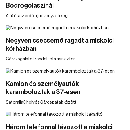
Bodrogolaszinál
A fű és az erdő aljnövényzete ég.
Negyven csecsemő ragadt a miskolci
kórházban
Célvizsgálatot rendelt el a miniszter.
Kamion és személyautók
karamboloztak a 37-esen
Sátoraljaújhely és Sárospatak között.
Három telefonnal távozott a miskolci