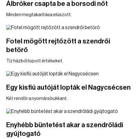
Álbróker csapta be a borsodi nőt
Minden megtakarítása elúszott.
Fotel mögött rejtőzött a szendrői
betörő
Tíz házból lopott értékeket.
Egy kisfiú autóját lopták el Nagycsécsen
Két rendőr a nyomára bukkant.
Enyhébb büntetést akar a szendrőládi
gyújtogató