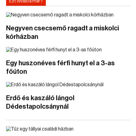
Ezt olvasta már?
Negyven csecsemő ragadt a miskolci
kórházban
Egy huszonéves férfi hunyt el a 3-as
főúton
Erdő és kaszáló lángol
Dédestapolcsánynál