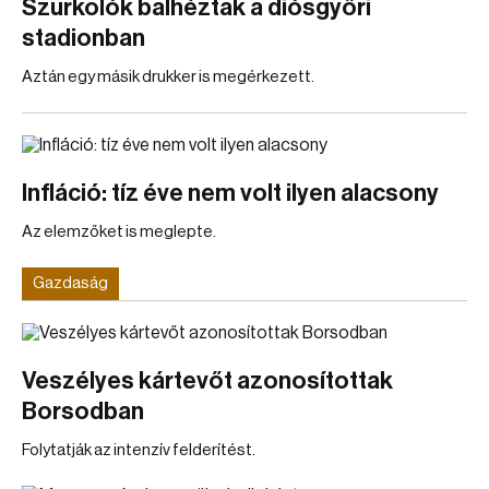
Szurkolók balhéztak a diósgyőri
stadionban
Aztán egy másik drukker is megérkezett.
Infláció: tíz éve nem volt ilyen alacsony
Az elemzőket is meglepte.
Gazdaság
Veszélyes kártevőt azonosítottak
Borsodban
Folytatják az intenzív felderítést.