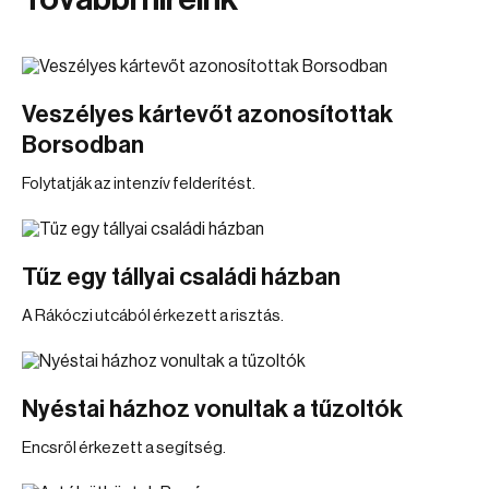
Veszélyes kártevőt azonosítottak
Borsodban
Folytatják az intenzív felderítést.
Tűz egy tállyai családi házban
A Rákóczi utcából érkezett a risztás.
Nyéstai házhoz vonultak a tűzoltók
Encsről érkezett a segítség.