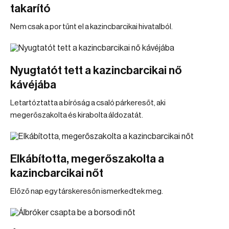
takarító
Nem csak a por tűnt el a kazincbarcikai hivatalból.
Nyugtatót tett a kazincbarcikai nő
kávéjába
Letartóztatta a bíróság a csaló párkeresőt, aki
megerőszakolta és kirabolta áldozatát.
Elkábította, megerőszakolta a
kazincbarcikai nőt
Előző nap egy társkeresőn ismerkedtek meg.