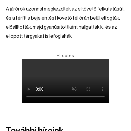
A járőrök azonnal megkezdték az elkövető felkutatását,
és a férfit a bejelentést követő fél órán belül elfogták,
előállították, majd gyanúsítottként hallgatták ki, és az
ellopott tárgyakat is lefoglalták.
Hirdetés
További híreink