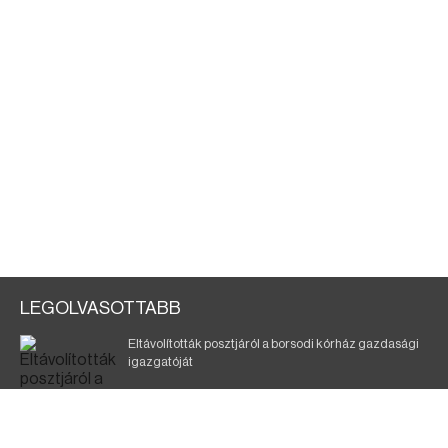
LEGOLVASOTTABB
Eltávolították posztjáról a borsodi kórház gazdasági
igazgatóját
Szélerőmű-fejlesztést tervez a TISZA-kormány