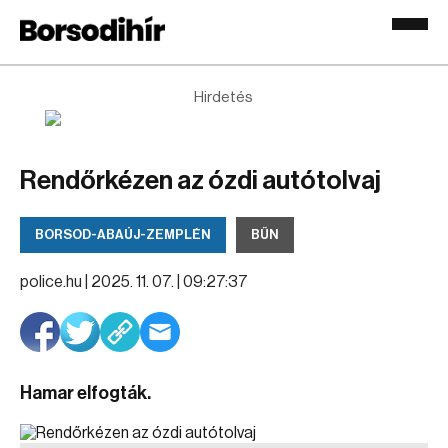
Hirdetés
Rendőrkézen az ózdi autótolvaj
BORSOD-ABAÚJ-ZEMPLÉN
BŰN
police.hu |
2025. 11. 07. | 09:27:37
Hamar elfogták.