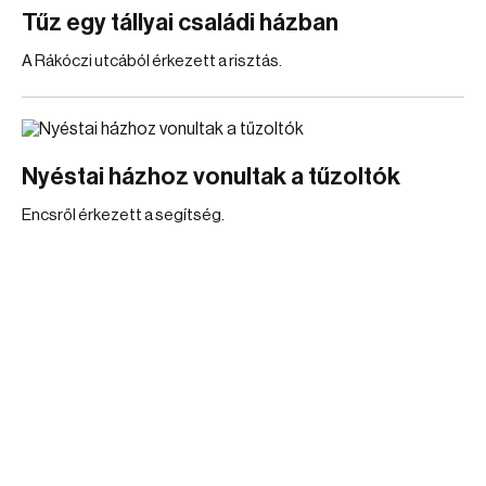
Tűz egy tállyai családi házban
A Rákóczi utcából érkezett a risztás.
Nyéstai házhoz vonultak a tűzoltók
Encsről érkezett a segítség.