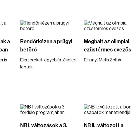
ak a
Rendőrkézen a prügyi
Meghalt az olimpiai
nban
betörő
ezüstérmes evező
r is
Ékszereket, egyéb értékeket
Elhunyt Melis Zoltán.
loptak.
NB I: változások a 3.
NB II.: változott a