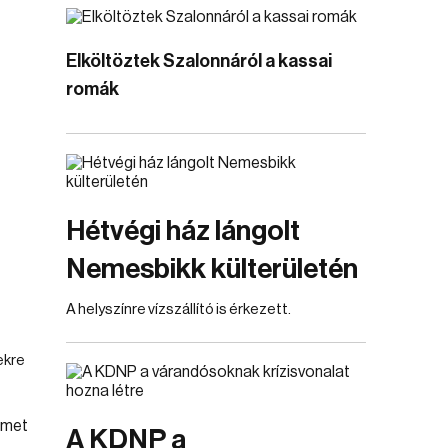
Elköltöztek Szalonnáról a kassai
romák
Hétvégi ház lángolt
Nemesbikk külterületén
A helyszínre vízszállító is érkezett.
ekre
A KDNP a