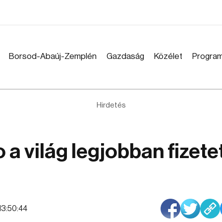
Borsod-Abaúj-Zemplén
Gazdaság
Közélet
Progra
Hirdetés
a világ legjobban fizete
 13:50:44