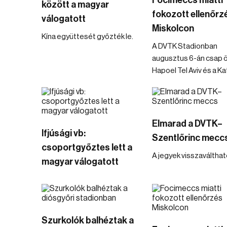
Focimeccs miatti
között a magyar
fokozott ellenőrz
válogatott
Miskolcon
Kína együttesét győzték le.
A DVTK Stadionban
augusztus 6-án csap 
Hapoel Tel Aviv és a K
Elmarad a DVTK–
Ifjúsági vb:
Szentlőrinc mecc
csoportgyőztes lett a
A jegyek visszaválthat
magyar válogatott
Szurkolók balhéztak a