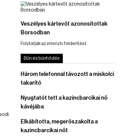
Veszélyes kártevőt azonosítottak
Borsodban
Folytatják az intenzív felderítést.
s
Bűn és bűnhődés
Három telefonnal távozott a miskolci
takarító
Nyugtatót tett a kazincbarcikai nő
kávéjába
Elkábította, megerőszakolta a
kazincbarcikai nőt