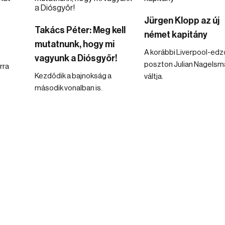
Jürgen Klopp az új
Takács Péter: Meg kell
német kapitány
mutatnunk, hogy mi
A korábbi Liverpool-edz
vagyunk a Diósgyőr!
poszton Julian Nagelsm
rra
Kezdődik a bajnokság a
váltja.
második vonalban is.