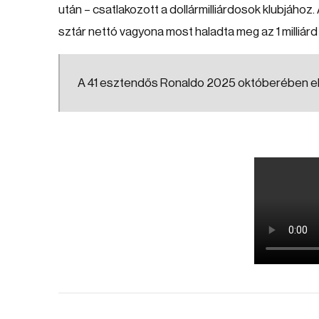
után – csatlakozott a dollármilliárdosok klubjához
sztár nettó vagyona most haladta meg az 1 milliárd 
A 41 esztendős Ronaldo 2025 októberében els