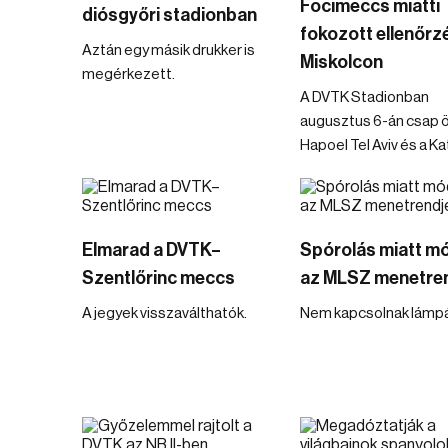
Focimeccs miatti
diósgyőri stadionban
fokozott ellenőrz
Aztán egy másik drukker is
Miskolcon
megérkezett.
A DVTK Stadionban
augusztus 6-án csap 
Hapoel Tel Aviv és a K
Elmarad a DVTK–
Spórolás miatt m
Szentlőrinc meccs
az MLSZ menetre
A jegyek visszaválthatók.
Nem kapcsolnak lámpá