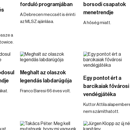
forduló programjában
borsodi csapatok
és
menetrendje
A Debrecen meccsét is érinti
az MLSZ ajánlása.
A hőség miatt.
össze a
atowice.
ódosul
Meghalt az olaszok
Egy pontot ért a
ndje
legendás labdarúgója
barcikaiak fővárosi
kat.
Franco Baresi 66 éves volt.
vendégjátéka
Kuttor Attila alapember
nem számíthatott.