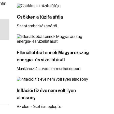
ntin
Csökken a tűzifa áfája
Szeptember közepétől.
Ellenállóbbá tennék Magyarország
energia- és vízellátását
Munkához lát a védelmi munkacsoport.
Infláció: tíz éve nem volt ilyen
alacsony
Az elemzőket is meglepte.