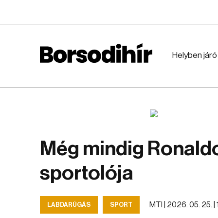
Helyben járó
Még mindig Ronaldo 
sportolója
MTI |
2026. 05. 25. |
LABDARÚGÁS
SPORT