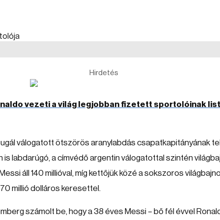
Hirdetés
naldo vezeti a világ legjobban fizetett sportolóinak lis
rtugál válogatott ötszörös aranylabdás csapatkapitányának te
 is labdarúgó, a címvédő argentin válogatottal szintén világba
Messi áll 140 millióval, míg kettőjük közé a sokszoros világbajn
70 millió dolláros keresettel.
mberg számolt be, hogy a 38 éves Messi – bő fél évvel Ronal