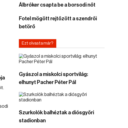
Álbróker csapta be a borsodi nőt
Fotel mögött rejtőzött a szendrői
betörő
Ezt olvasta már?
Gyászol a miskolci sportvilág:
ja
elhunyt Pacher Péter Pál
lt.
Szurkolók balhéztak a diósgyőri
stadionban