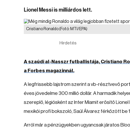
Lionel Messi is milliárdos lett.
Cristiano Ronaldo
(Fotó: MTI/EPA)
Hirdetés
A szaúdi al-Nasszr futballistája, Cristiano Ro
a Forbes magazinnál.
A legfrissebb lajstrom szerint a vb-résztvevő po
éves jövedelme 300 millió dollár. A harmadik helyen
szereplő, légiósként az Inter Miamit erősítő Lionel 
mexikói profi bokszoló, Saúl Álvarez férkőzött be 1
Arról már a pénzügyekben ugyancsak járatos Bloo