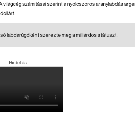
. A világcég számításai szerint a nyolcszoros aranylabdás arge
dollárt.
ő labdarúgóként szerezte meg a milliárdos státuszt.
Hirdetés