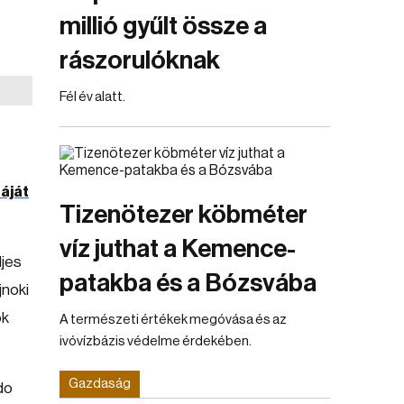
millió gyűlt össze a
rászorulóknak
Fél év alatt.
táját
Tizenötezer köbméter
víz juthat a Kemence-
ljes
patakba és a Bózsvába
jnoki
ok
A természeti értékek megóvása és az
ivóvízbázis védelme érdekében.
Gazdaság
do