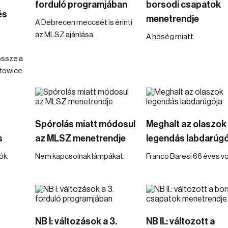
forduló programjában
borsodi csapatok
és
menetrendje
A Debrecen meccsét is érinti
az MLSZ ajánlása.
A hőség miatt.
össze a
atowice.
Spórolás miatt módosul
Meghalt az olaszok
s
az MLSZ menetrendje
legendás labdarúgó
ók.
Nem kapcsolnak lámpákat.
Franco Baresi 66 éves vo
NB I: változások a 3.
NB II.: változott a