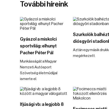
További híreink
Szurkolók balhézt
Gyászol a miskolci
diósgyőri stadio
sportvilág: elhunyt
Aztán egy másik drukke
Pacher Péter Pál
megérkezett.
Munkásságát a Magyar
Nemzeti Autósport
Szövetség életműdíjjal
ismerte el.
Ifjúsági vb: a legjobb 8