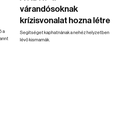
várandósoknak
krízisvonalat hozna létre
ő a
Segítséget kaphatnának a nehéz helyzetben
annt
lévő kismamák.