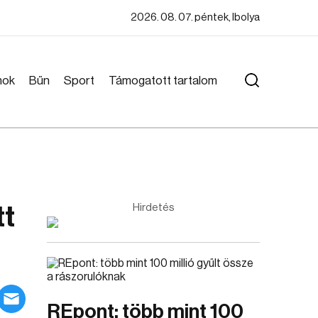
2026. 08. 07. péntek, Ibolya
mok
Bűn
Sport
Támogatott tartalom
tt
Hirdetés
REpont: több mint 100