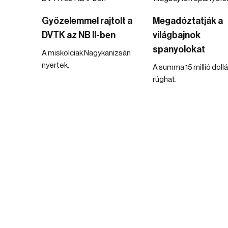
Győzelemmel rajtolt a
Megadóztatják a
DVTK az NB II-ben
világbajnok
spanyolokat
A miskolciak Nagykanizsán
nyertek.
A summa 15 millió dollá
rúghat.