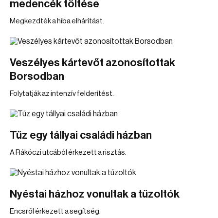
medencék töltése
Megkezdték a hiba elhárítást.
Veszélyes kártevőt azonosítottak
Borsodban
Folytatják az intenzív felderítést.
Tűz egy tállyai családi házban
A Rákóczi utcából érkezett a risztás.
Nyéstai házhoz vonultak a tűzoltók
Encsről érkezett a segítség.