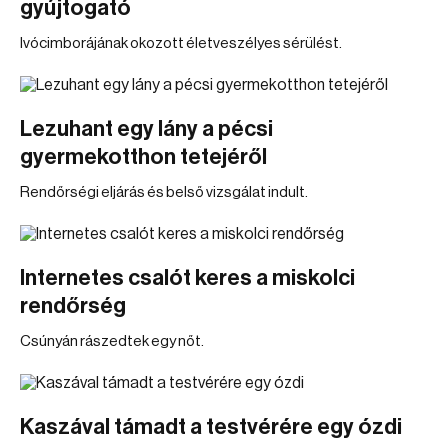
gyújtogató
Ivócimborájának okozott életveszélyes sérülést.
Lezuhant egy lány a pécsi
gyermekotthon tetejéről
Rendőrségi eljárás és belső vizsgálat indult.
Internetes csalót keres a miskolci
rendőrség
Csúnyán rászedtek egy nőt.
Kaszával támadt a testvérére egy ózdi