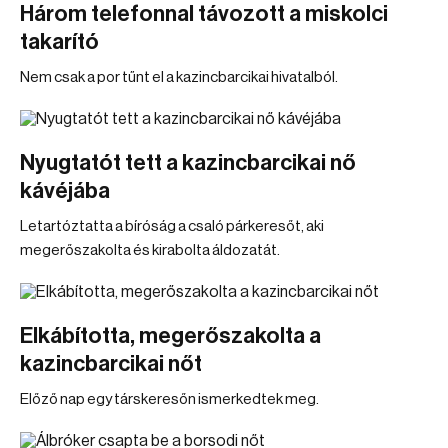
Három telefonnal távozott a miskolci
takarító
Nem csak a por tűnt el a kazincbarcikai hivatalból.
Nyugtatót tett a kazincbarcikai nő
kávéjába
Letartóztatta a bíróság a csaló párkeresőt, aki
megerőszakolta és kirabolta áldozatát.
Elkábította, megerőszakolta a
kazincbarcikai nőt
Előző nap egy társkeresőn ismerkedtek meg.