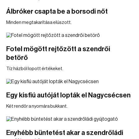
Álbróker csapta be a borsodi nőt
Minden megtakarítása elúszott.
Fotel mögött rejtőzött a szendrői
betörő
Tíz házból lopott értékeket.
Egy kisfiú autóját lopták el Nagycsécsen
Két rendőr a nyomára bukkant.
Enyhébb büntetést akar a szendrőládi