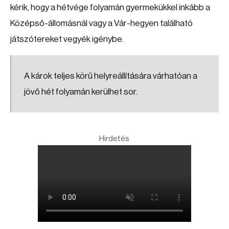
kérik, hogy a hétvége folyamán gyermekükkel inkább a
Középső-állomásnál vagy a Vár-hegyen található
játszótereket vegyék igénybe.
A károk teljes körű helyreállítására várhatóan a
jövő hét folyamán kerülhet sor.
Hirdetés