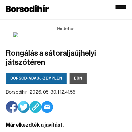
Hirdetés
Rongálás a sátoraljaújhelyi
játszótéren
BORSOD-ABAÚJ-ZEMPLÉN
BŰN
Borsodihír |
2026. 05. 30. | 12:41:55
Már elkezdték a javítást.