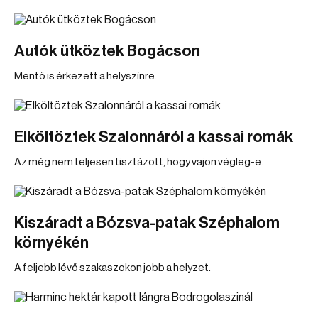
Autók ütköztek Bogácson
Mentő is érkezett a helyszínre.
Elköltöztek Szalonnáról a kassai romák
Az még nem teljesen tisztázott, hogy vajon végleg-e.
Kiszáradt a Bózsva-patak Széphalom
környékén
A feljebb lévő szakaszokon jobb a helyzet.