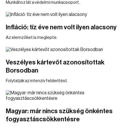
Munkához lát a védelmi munkacsoport.
Infláció: tíz éve nem volt ilyen alacsony
Az elemzőket is meglepte.
Veszélyes kártevőt azonosítottak
Borsodban
Folytatják az intenzív felderítést.
Magyar: már nincs szükség önkéntes
fogyasztáscsökkentésre