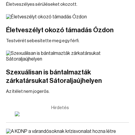
Életveszélyes sérüléseket okozott.
Életveszélyt okozó támadás Ózdon
Testvérét sebesítette meg egy férfi.
Szexuálisan is bántalmazták
zárkatársukat Sátoraljaújhelyen
Az ítélet nem jogerős.
Hirdetés