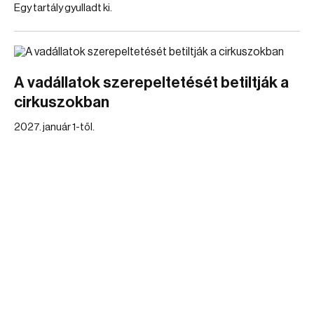
Egy tartály gyulladt ki.
A vadállatok szerepeltetését betiltják a
cirkuszokban
2027. január 1-től.