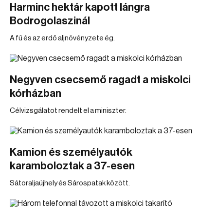
Harminc hektár kapott lángra
Bodrogolaszinál
A fű és az erdő aljnövényzete ég.
Negyven csecsemő ragadt a miskolci
kórházban
Célvizsgálatot rendelt el a miniszter.
Kamion és személyautók
karamboloztak a 37-esen
Sátoraljaújhely és Sárospatak között.