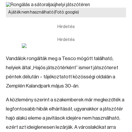
A játék nem használható
(Fotó: google)
Hirdetés
Hirdetés
Vandálok rongálták meg a Tesco mögött található,
helyiek által „Hajós játszótérként” ismert játszóteret
péntek délután – tájékoztatott közösségi oldalán a
Zemplén Kalandpark május 30-án.
A közlemény szerint a szakemberek már megkezdték a
legfontosabb hibák elhárítását, ugyanakkor a játszótér
hajó alakú eleme a javítások idejére nem használható,
ezért azt ideiglenesen lezárják. A városlakókat arra