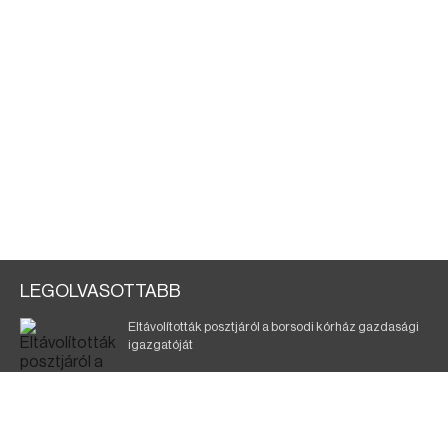
LEGOLVASOTTABB
Eltávolították posztjáról a borsodi kórház gazdasági
igazgatóját
Szélerőmű-fejlesztést tervez a TISZA-kormány