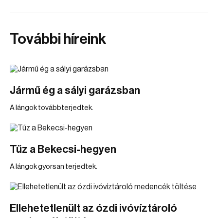
További híreink
Jármű ég a sályi garázsban
A lángok továbbterjedtek.
Tűz a Bekecsi-hegyen
A lángok gyorsan terjedtek.
Ellehetetlenült az ózdi ivóvíztároló