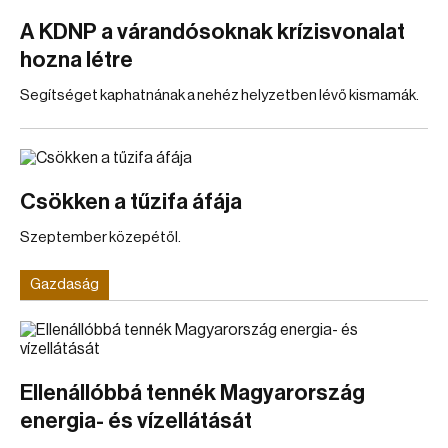
A KDNP a várandósoknak krízisvonalat
hozna létre
Segítséget kaphatnának a nehéz helyzetben lévő kismamák.
Csökken a tűzifa áfája
Szeptember közepétől.
Gazdaság
Ellenállóbbá tennék Magyarország
energia- és vízellátását