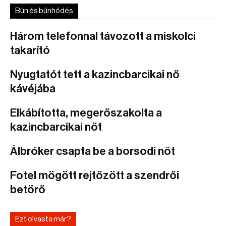
Bűn és bűnhődés
Három telefonnal távozott a miskolci
takarító
Nyugtatót tett a kazincbarcikai nő
kávéjába
Elkábította, megerőszakolta a
kazincbarcikai nőt
Álbróker csapta be a borsodi nőt
Fotel mögött rejtőzött a szendrői
betörő
Ezt olvasta már?