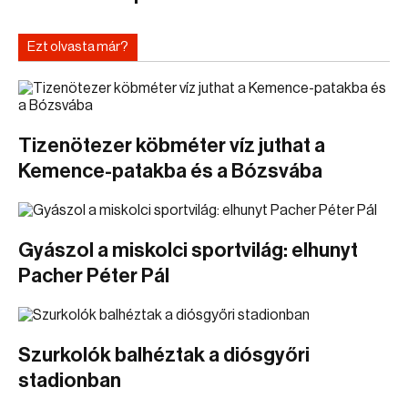
Ezt olvasta már?
Tizenötezer köbméter víz juthat a
Kemence-patakba és a Bózsvába
Gyászol a miskolci sportvilág: elhunyt
Pacher Péter Pál
Szurkolók balhéztak a diósgyőri
stadionban