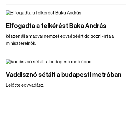
Elfogadta a felkérést Baka András
készen áll a magyar nemzet egységéért dolgozni - írta a
miniszterelnök.
Vaddisznó sétált a budapesti metróban
Lelőtte egy vadász.