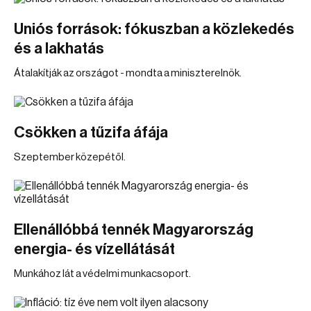
Uniós források: fókuszban a közlekedés
és a lakhatás
Átalakítják az országot - mondta a miniszterelnök.
Csökken a tűzifa áfája
Szeptember közepétől.
Ellenállóbbá tennék Magyarország
energia- és vízellátását
Munkához lát a védelmi munkacsoport.