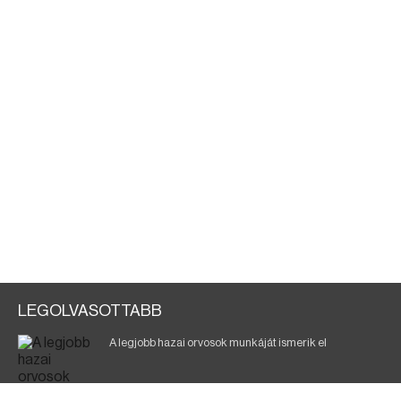
LEGOLVASOTTABB
A legjobb hazai orvosok munkáját ismerik el