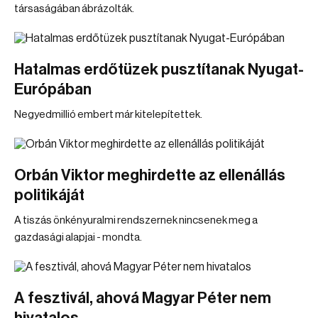
társaságában ábrázolták.
Hatalmas erdőtüzek pusztítanak Nyugat-
Európában
Negyedmillió embert már kitelepítettek.
Orbán Viktor meghirdette az ellenállás
politikáját
A tiszás önkényuralmi rendszernek nincsenek meg a
gazdasági alapjai - mondta.
A fesztivál, ahová Magyar Péter nem