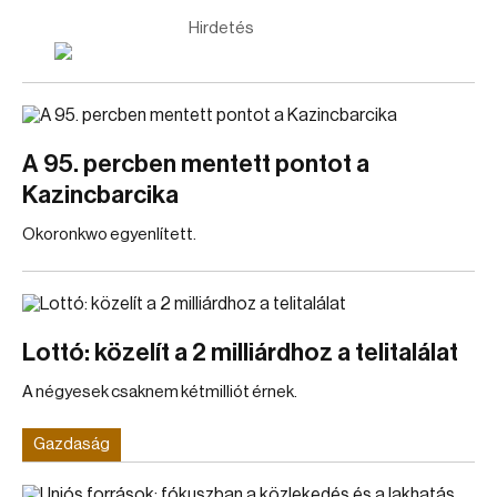
Hirdetés
A 95. percben mentett pontot a
Kazincbarcika
Okoronkwo egyenlített.
Lottó: közelít a 2 milliárdhoz a telitalálat
A négyesek csaknem kétmilliót érnek.
Gazdaság