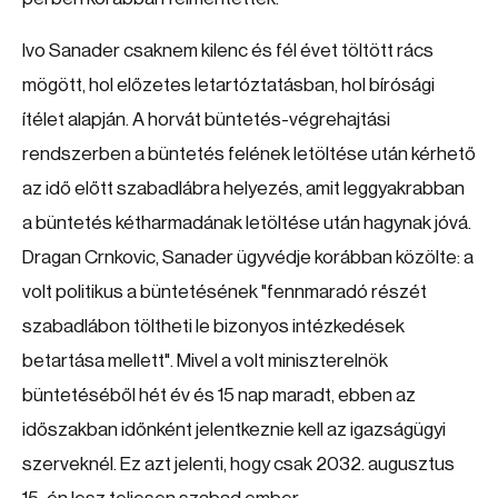
Ivo Sanader csaknem kilenc és fél évet töltött rács
mögött, hol előzetes letartóztatásban, hol bírósági
ítélet alapján. A horvát büntetés-végrehajtási
rendszerben a büntetés felének letöltése után kérhető
az idő előtt szabadlábra helyezés, amit leggyakrabban
a büntetés kétharmadának letöltése után hagynak jóvá.
Dragan Crnkovic, Sanader ügyvédje korábban közölte: a
volt politikus a büntetésének "fennmaradó részét
szabadlábon töltheti le bizonyos intézkedések
betartása mellett". Mivel a volt miniszterelnök
büntetéséből hét év és 15 nap maradt, ebben az
időszakban időnként jelentkeznie kell az igazságügyi
szerveknél. Ez azt jelenti, hogy csak 2032. augusztus