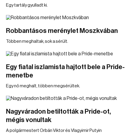
Egy tartály gyulladt ki.
Robbantásos merénylet Moszkvában
Többen meghaltak; sok a sérült.
Egy fiatal iszlamista hajtott bele a Pride-
menetbe
Egy nő meghalt, többen megsérültek.
Nagyváradon betiltották a Pride-ot,
mégis vonultak
A polgármestert Orbán Viktor és Vlagyimir Putyin