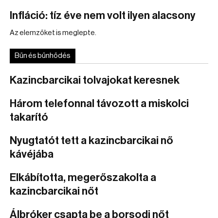
Infláció: tíz éve nem volt ilyen alacsony
Az elemzőket is meglepte.
Bűn és bűnhődés
Kazincbarcikai tolvajokat keresnek
Három telefonnal távozott a miskolci
takarító
Nyugtatót tett a kazincbarcikai nő
kávéjába
Elkábította, megerőszakolta a
kazincbarcikai nőt
Álbróker csapta be a borsodi nőt