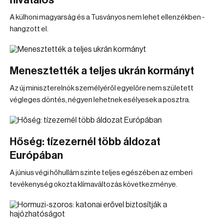
hivatalos
A külhoni magyarság és a Tusványos nem lehet ellenzékben -
hangzott el.
Menesztették a teljes ukrán kormányt
Az új miniszterelnök személyéről egyelőre nem született
végleges döntés, négyen lehetnek esélyesek a posztra.
Hőség: tízezernél több áldozat
Európában
A június végi hőhullám szinte teljes egészében az emberi
tevékenység okozta klímaváltozás következménye.