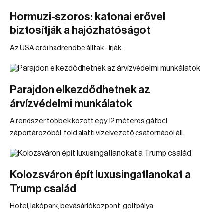
Hormuzi-szoros: katonai erővel
biztosítják a hajózhatóságot
Az USA erői hadrendbe álltak - írják.
Parajdon elkezdődhetnek az
árvízvédelmi munkálatok
A rendszer többek között egy 12 méteres gátból,
záportározóból, föld alatti vízelvezető csatornából áll.
Kolozsváron épít luxusingatlanokat a
Trump család
Hotel, lakópark, bevásárlóközpont, golfpálya.