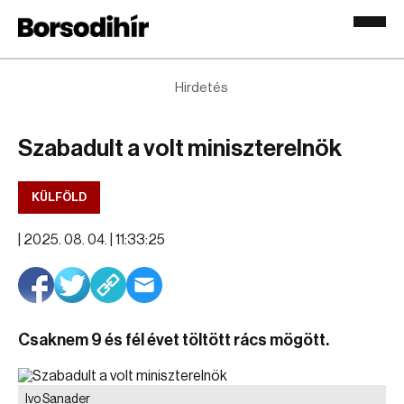
Hirdetés
Szabadult a volt miniszterelnök
KÜLFÖLD
|
2025. 08. 04. | 11:33:25
Csaknem 9 és fél évet töltött rács mögött.
Ivo Sanader