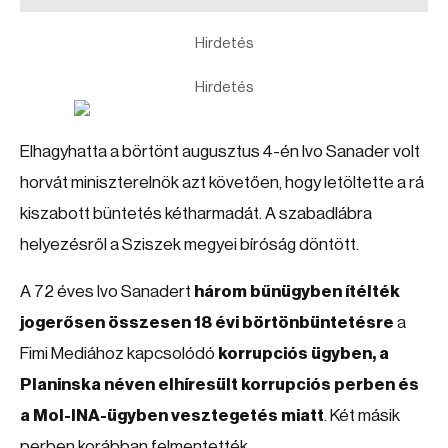
Hirdetés
Hirdetés
Elhagyhatta a börtönt augusztus 4-én Ivo Sanader volt
horvát miniszterelnök azt követően, hogy letöltette a rá
kiszabott büntetés kétharmadát. A szabadlábra
helyezésről a Sziszek megyei bíróság döntött.
A 72 éves Ivo Sanadert
három bűnügyben ítélték
jogerősen összesen 18 évi börtönbüntetésre
a
Fimi Mediához kapcsolódó
korrupciós ügyben, a
Planinska néven elhíresült korrupciós perben és
a Mol-INA-ügyben vesztegetés miatt
. Két másik
perben korábban felmentették.