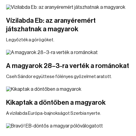
Vízilabda Eb: az aranyéremért
játszhatnak a magyarok
Legyőzték a görögöket.
A magyarok 28–3-ra verték a románokat
Cseh Sándor együttese fölényes győzelmet aratott.
Kikaptak a döntőben a magyarok
A vízilabda Európa-bajnokságot Szerbia nyerte.