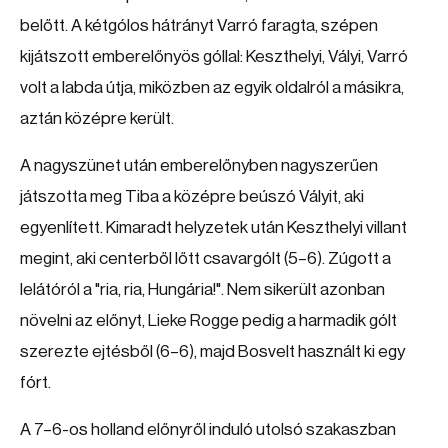
belőtt. A kétgólos hátrányt Varró faragta, szépen
kijátszott emberelőnyös góllal: Keszthelyi, Vályi, Varró
volt a labda útja, miközben az egyik oldalról a másikra,
aztán középre került.
A nagyszünet után emberelőnyben nagyszerűen
játszotta meg Tiba a középre beúszó Vályit, aki
egyenlített. Kimaradt helyzetek után Keszthelyi villant
megint, aki centerből lőtt csavargólt (5–6). Zúgott a
lelátóról a "ria, ria, Hungária!". Nem sikerült azonban
növelni az előnyt, Lieke Rogge pedig a harmadik gólt
szerezte ejtésből (6–6), majd Bosvelt használt ki egy
fórt.
A 7–6-os holland előnyről induló utolsó szakaszban