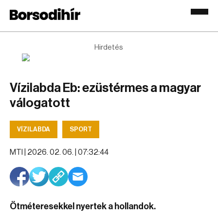
Hirdetés
Vízilabda Eb: ezüstérmes a magyar
válogatott
VÍZILABDA
SPORT
MTI |
2026. 02. 06. | 07:32:44
Ötméteresekkel nyertek a hollandok.