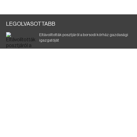
LEGOLVASOTTABB
Eltávolították posztjáról a borsodi kórház gazdasági
igazgatóját
Holttest Miskolcon: nem tudják, ki lehet
Szélerőmű-fejlesztést tervez a TISZA-kormány
Kigyulladt egy épület Tokajban