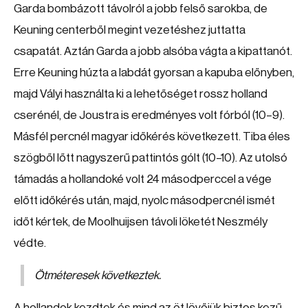
Garda bombázott távolról a jobb felső sarokba, de
Keuning centerből megint vezetéshez juttatta
csapatát. Aztán Garda a jobb alsóba vágta a kipattanót.
Erre Keuning húzta a labdát gyorsan a kapuba előnyben,
majd Vályi használta ki a lehetőséget rossz holland
cserénél, de Joustra is eredményes volt fórból (10–9).
Másfél percnél magyar időkérés következett. Tiba éles
szögből lőtt nagyszerű pattintós gólt (10–10). Az utolsó
támadás a hollandoké volt 24 másodperccel a vége
előtt időkérés után, majd, nyolc másodpercnél ismét
időt kértek, de Moolhuijsen távoli löketét Neszmély
védte.
Ötméteresek következtek.
A hollandok kezdtek és mind az öt lövőjük biztos kezű