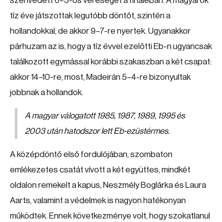
szenvedett 6–5-ös vereséget a fináléban. A magyarok
tíz éve játszottak legutóbb döntőt, szintén a
hollandokkal, de akkor 9–7-re nyertek. Ugyanakkor
párhuzam az is, hogy a tíz évvel ezelőtti Eb-n ugyancsak
találkozott egymással korábbi szakaszban a két csapat:
akkor 14–10-re, most, Madeirán 5–4-re bizonyultak
jobbnak a hollandok.
A magyar válogatott 1985, 1987, 1989, 1995 és
2003 után hatodszor lett Eb-ezüstérmes.
A középdöntő első fordulójában, szombaton
emlékezetes csatát vívott a két együttes, mindkét
oldalon remekelt a kapus, Neszmély Boglárka és Laura
Aarts, valamint a védelmek is nagyon hatékonyan
működtek. Ennek következménye volt, hogy szokatlanul