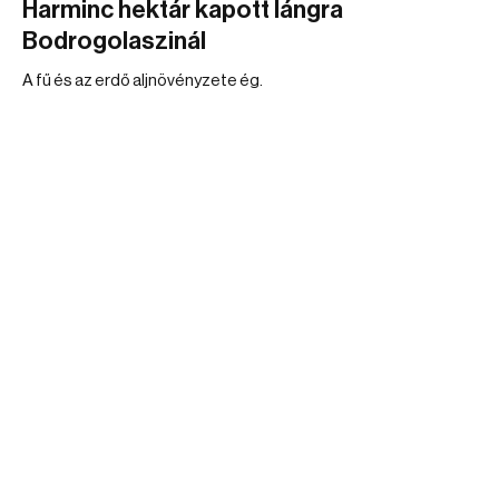
Harminc hektár kapott lángra
Bodrogolaszinál
A fű és az erdő aljnövényzete ég.