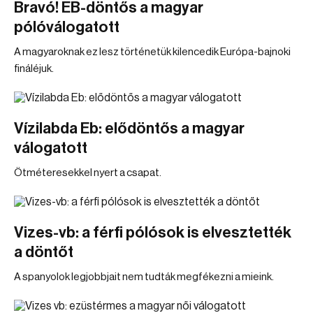
Bravó! EB-döntős a magyar
pólóválogatott
A magyaroknak ez lesz történetük kilencedik Európa-bajnoki
fináléjuk.
Vízilabda Eb: elődöntős a magyar
válogatott
Ötméteresekkel nyert a csapat.
Vizes-vb: a férfi pólósok is elvesztették
a döntőt
A spanyolok legjobbjait nem tudták megfékezni a mieink.