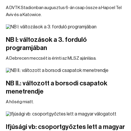
A DVTK Stadionban augusztus 6-án csap össze a Hapoel Tel
Aviv és a Katowice.
NB I: változások a 3. forduló
programjában
A Debrecen meccsét is érinti az MLSZ ajánlása.
NB II.: változott a borsodi csapatok
menetrendje
A hőség miatt.
Ifjúsági vb: csoportgyőztes lett a magyar