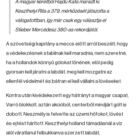
A magyar keretből Hajdú Kata maradt ki.
Keszthelyi Rita a 379. mérkőzését játszotta a
válogatottban, így már csak egy választja el
Stieber Mercédesz 380-as rekordjától.
A szövetségi kapitány a meccs előtt arról beszélt, hogy
a védekezésnek stabilnak kell maradnia, nem szeretné,
ha a hollandok könnyű gólokat lőnének, elöl pedig
gyorsan kell járatni a labdát, meg kell mozgatni az
ellenfél védelmét és bátran el kell vállalni a lövéseket.
Kontra után kivédekezett egy hátrányt a magyar csapat,
Varró blokkolt, aztán akcióból, centerből mindjárt gólt is
dobott. Neszmély is felvette az üzemi hőfokot, lövést
és ejtést hárított. Keszthelyi holland támadásnál a víz
alól váratlanul felbukkanva szerzett labdát,