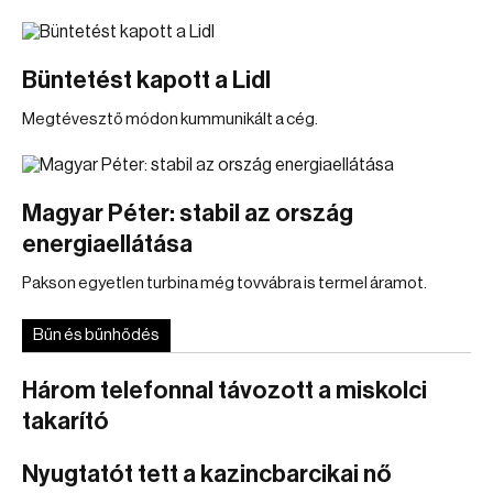
Büntetést kapott a Lidl
Megtévesztő módon kummunikált a cég.
Magyar Péter: stabil az ország
energiaellátása
Pakson egyetlen turbina még tovvábra is termel áramot.
Bűn és bűnhődés
Három telefonnal távozott a miskolci
takarító
Nyugtatót tett a kazincbarcikai nő