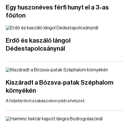
Egy huszonéves férfi hunyt el a 3-as
főúton
Erdő és kaszáló lángol
Dédestapolcsánynál
Kiszáradt a Bózsva-patak Széphalom
környékén
A feljebb lévő szakaszokon jobb a helyzet.