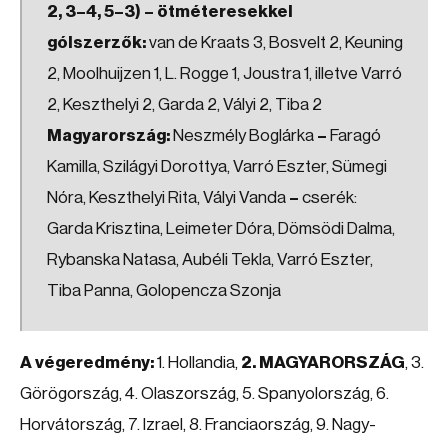
2, 3–4, 5–3) – ötméteresekkel
gólszerzők:
van de Kraats 3, Bosvelt 2, Keuning
2, Moolhuijzen 1, L. Rogge 1, Joustra 1, illetve Varró
2, Keszthelyi 2, Garda 2, Vályi 2, Tiba 2
Magyarország:
Neszmély Boglárka
–
Faragó
Kamilla, Szilágyi Dorottya, Varró Eszter, Sümegi
Nóra, Keszthelyi Rita, Vályi Vanda
–
cserék:
Garda Krisztina, Leimeter Dóra, Dömsödi Dalma,
Rybanska Natasa, Aubéli Tekla, Varró Eszter,
Tiba Panna, Golopencza Szonja
A végeredmény:
1. Hollandia,
2. MAGYARORSZÁG
, 3.
Görögország, 4. Olaszország, 5. Spanyolország, 6.
Horvátország, 7. Izrael, 8. Franciaország, 9. Nagy-