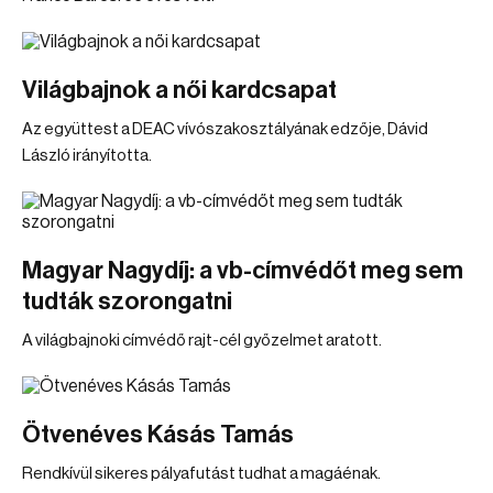
Világbajnok a női kardcsapat
Az együttest a DEAC vívószakosztályának edzője, Dávid
László irányította.
Magyar Nagydíj: a vb-címvédőt meg sem
tudták szorongatni
A világbajnoki címvédő rajt-cél győzelmet aratott.
Ötvenéves Kásás Tamás
Rendkívül sikeres pályafutást tudhat a magáénak.