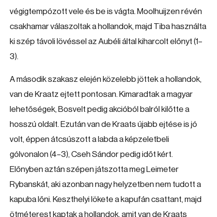
végigtempózott vele és be is vágta. Moolhuijzen révén
csakhamar válaszoltak a hollandok, majd Tiba használta
ki szép távoli lövéssel az Aubéli által kiharcolt előnyt (1–
3).
A második szakasz elején közelebb jöttek a hollandok,
van de Kraatz ejtett pontosan. Kimaradtak a magyar
lehetőségek, Bosvelt pedig akcióból balról kilőtte a
hosszú oldalt. Ezután van de Kraats újabb ejtése is jó
volt, éppen átcsúszott a labda a képzeletbeli
gólvonalon (4–3), Cseh Sándor pedig időt kért.
Előnyben aztán szépen játszotta meg Leimeter
Rybanskát, aki azonban nagy helyzetben nem tudott a
kapuba lőni. Keszthelyi lökete a kapufán csattant, majd
ötméterest kaptak a hollandok, amit van de Kraats