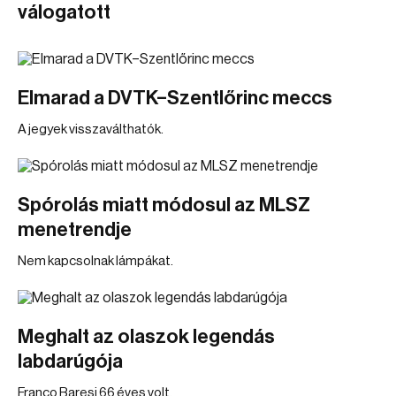
válogatott
Elmarad a DVTK–Szentlőrinc meccs
A jegyek visszaválthatók.
Spórolás miatt módosul az MLSZ
menetrendje
Nem kapcsolnak lámpákat.
Meghalt az olaszok legendás
labdarúgója
Franco Baresi 66 éves volt.