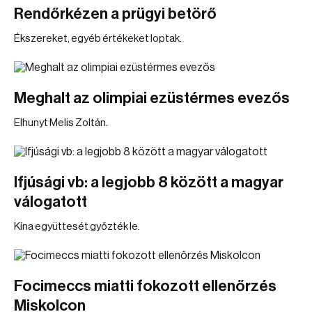
Rendőrkézen a prügyi betörő
Ékszereket, egyéb értékeket loptak.
Meghalt az olimpiai ezüstérmes evezős
Elhunyt Melis Zoltán.
Ifjúsági vb: a legjobb 8 között a magyar
válogatott
Kína együttesét győzték le.
Focimeccs miatti fokozott ellenőrzés
Miskolcon