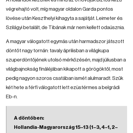
végrehajtó volt, míg magyar oldalon Garda pontos
lövése után Keszthelyi kihagyta a sajátját. Leimeter és
Szilágyi betalált, de Tibának már nem kellett odaúsznia.
A magyar válogatott egymás után harmadszor játszott
döntőt nagy tornán: tavaly áprilisban a világkupa
szuperdöntőjének utolsó mérkőzésén, majd júliusban a
világbajnokság fináléjában kikapott a görögöktől, most
pedig nagyon szoros csatában ismét alulmaradt. Szűk
két hete a férfi válogatott lett ezüstérmes a belgrádi
Eb-n.
A döntőben:
Hollandia-Magyarország 15–13 (1–3, 4–1, 2–