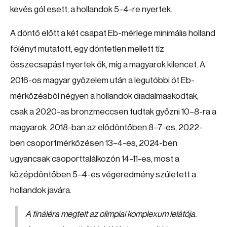
kevés gól esett, a hollandok 5–4-re nyertek.
A döntő előtt a két csapat Eb-mérlege minimális holland
fölényt mutatott, egy döntetlen mellett tíz
összecsapást nyertek ők, míg a magyarok kilencet. A
2016-os magyar győzelem után a legutóbbi öt Eb-
mérkőzésből négyen a hollandok diadalmaskodtak,
csak a 2020-as bronzmeccsen tudtak győzni 10–8-ra a
magyarok. 2018-ban az elődöntőben 8–7-es, 2022-
ben csoportmérkőzésen 13–4-es, 2024-ben
ugyancsak csoporttalálkozón 14–11-es, most a
középdöntőben 5–4-es végeredmény született a
hollandok javára.
A fináléra megtelt az olimpiai komplexum lelátója.