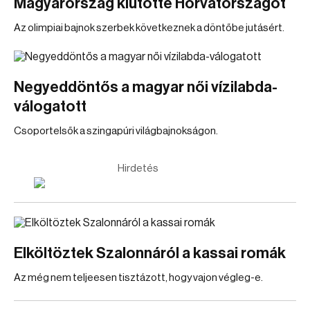
Magyarország kiütötte Horvátországot
Az olimpiai bajnok szerbek következnek a döntőbe jutásért.
Negyeddöntős a magyar női vízilabda-
válogatott
Csoportelsők a szingapúri világbajnokságon.
Hirdetés
Elköltöztek Szalonnáról a kassai romák
Az még nem teljeesen tisztázott, hogy vajon végleg-e.