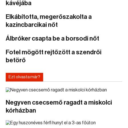
kávéjába
Elkábította, megerőszakolta a
kazincbarcikai nőt
Álbróker csapta be a borsodi nőt
Fotel mögött rejtőzött a szendrői
betörő
Ezt olvasta már?
Negyven csecsemő ragadt a miskolci
kórházban