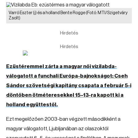
Varró Eszter (j) és a holland Bente Rogge
(Fotó: MTI/Szigetváry
Zsolt)
Hirdetés
Hirdetés
Ezüstéremmel zárta a magyar női vízilabda-
válogatott a funchali Európa-bajnokságot: Cseh
Sándor szövetségi kapitány csapata a február 5-i
döntőben ötméteresekkel 15–13-ra kapott ki a
holland együttestől.
Ezt megelőzően 2003-ban végzett másodikként a
magyar válogatott, Ljubljanában az olaszoktól