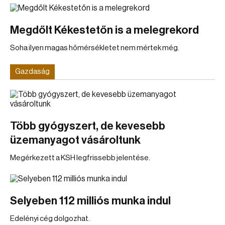
Megdőlt Kékestetőn is a melegrekord
Soha ilyen magas hőmérsékletet nem mértek még.
Gazdaság
Több gyógyszert, de kevesebb
üzemanyagot vásároltunk
Megérkezett a KSH legfrissebb jelentése.
Selyeben 112 milliós munka indul
Edelényi cég dolgozhat.