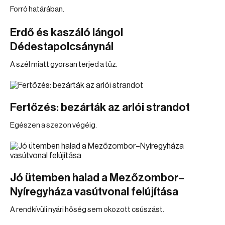
Forró határában.
Erdő és kaszáló lángol
Dédestapolcsánynál
A szél miatt gyorsan terjed a tűz.
Fertőzés: bezárták az arlói strandot
Egészen a szezon végéig.
Jó ütemben halad a Mezőzombor–
Nyíregyháza vasútvonal felújítása
A rendkívüli nyári hőség sem okozott csúszást.