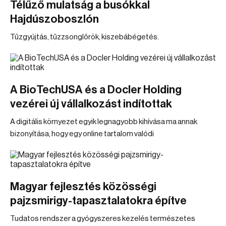
Télűző mulatság a busókkal
Hajdúszoboszlón
Tűzgyújtás, tűzzsonglőrök, kiszebábégetés.
A BioTechUSA és a Docler Holding
vezérei új vállalkozást indítottak
A digitális környezet egyik legnagyobb kihívása ma annak
bizonyítása, hogy egy online tartalom valódi
Magyar fejlesztés közösségi
pajzsmirigy-tapasztalatokra építve
Tudatos rendszer a gyógyszeres kezelés természetes