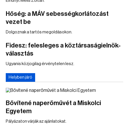
Elhunyt Melis Zoltán.
Hőség: a MÁV sebességkorlátozást
vezet be
Dolgoznak a tartós megoldásokon.
Fidesz: felesleges a köztársaságielnök-
választás
Ugyanis közjogilag érvénytelen lesz.
Helyben járó
Bővítené naperőművét a Miskolci
Egyetem
Pályázaton várják az ajánlatokat.