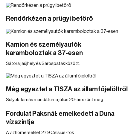
Rendőrkézen a prügyi betörő
Kamion és személyautók
karamboloztak a 37-esen
Sátoraljaújhely és Sárospatak között.
Még egyeztet a TISZA az államfőjelöltről
Sulyok Tamás mandátuma július 20-án szűnt meg.
Fordulat Paksnál: emelkedett a Duna
vízszintje
A vízhőmérséklet 27,9 Celsius-fok.