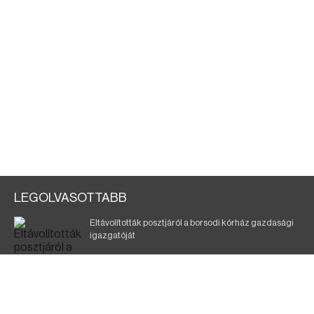
LEGOLVASOTTABB
Eltávolították posztjáról a borsodi kórház gazdasági
igazgatóját
Holttest Miskolcon: nem tudják, ki lehet