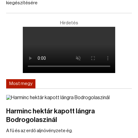
kiegészítésére
Hirdetés
Most megy
Harminc hektár kapott lángra
Bodrogolaszinál
A fű és az erdő aljnövényzete ég.