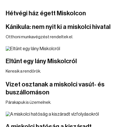
Hétvégi ház égett Miskolcon
Kánikula: nem nyit ki a miskolci hivatal
Otthoni munkavégzést rendeltek el.
Eltűnt egy lány Miskolcról
Keresik a rendőrök.
Vizet osztanak a miskolci vasút- és
buszállomáson
Párakapuk is üzemelnek.
A miskolci hatóság a kiszáradt