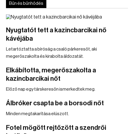
Bűn és bűnhődés
Nyugtatót tett a kazincbarcikai nő
kávéjába
Letartóztatta a bíróság a csaló párkeresőt, aki
megerőszakolta és kirabolta áldozatát.
Elkábította, megerőszakolta a
kazincbarcikai nőt
Előző nap egy társkeresőn ismerkedtek meg.
Álbróker csapta be a borsodi nőt
Minden megtakarítása elúszott.
Fotel mögött rejtőzött a szendrői