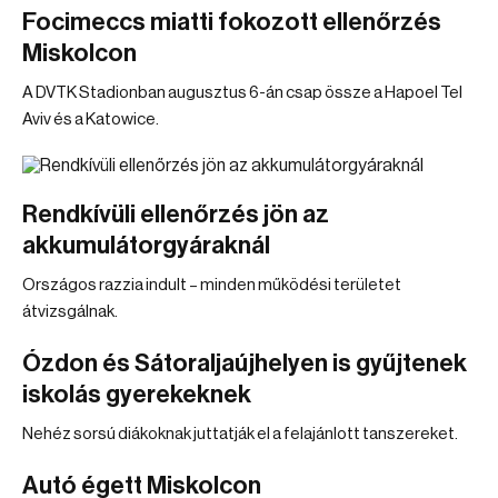
Focimeccs miatti fokozott ellenőrzés
Miskolcon
A DVTK Stadionban augusztus 6-án csap össze a Hapoel Tel
Aviv és a Katowice.
Rendkívüli ellenőrzés jön az
akkumulátorgyáraknál
Országos razzia indult – minden működési területet
átvizsgálnak.
Ózdon és Sátoraljaújhelyen is gyűjtenek
iskolás gyerekeknek
Nehéz sorsú diákoknak juttatják el a felajánlott tanszereket.
Autó égett Miskolcon