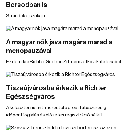
Borsodban is
Strandok éjszakája.
A magyar nők java magára marad a
menopauzával
Ez derül ki a Richter Gedeon Zrt. nemzetközi kutatásából.
Tiszaújvárosba érkezik a Richter
Egészségváros
A koleszterinszint-méréstől a prosztataszűrésig –
időpontfoglalás és előzetes regisztráció nélkül.