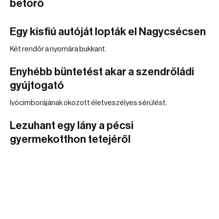
betörő
Egy kisfiú autóját lopták el Nagycsécsen
Két rendőr a nyomára bukkant.
Enyhébb büntetést akar a szendrőládi
gyújtogató
Ivócimborájának okozott életveszélyes sérülést.
Lezuhant egy lány a pécsi
gyermekotthon tetejéről