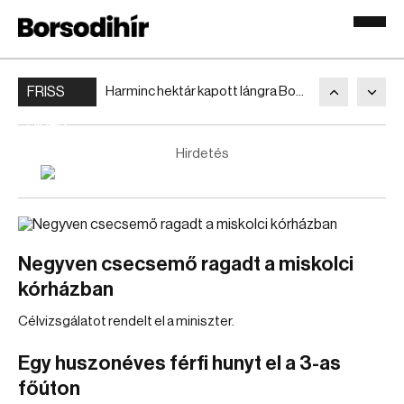
FRISS
Harminc hektár kapott lángra Bodrogolaszinál
HÍREK
Hirdetés
Negyven csecsemő ragadt a miskolci
kórházban
Célvizsgálatot rendelt el a miniszter.
Egy huszonéves férfi hunyt el a 3-as
főúton