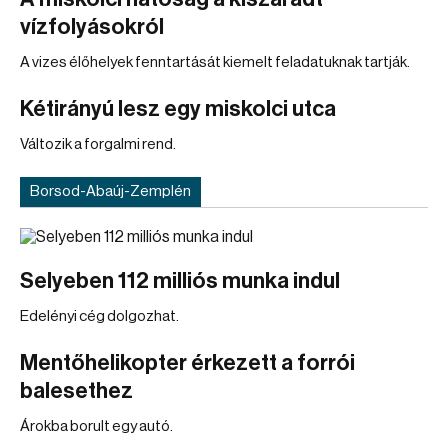
vízfolyásokról
A vizes élőhelyek fenntartását kiemelt feladatuknak tartják.
Kétirányú lesz egy miskolci utca
Változik a forgalmi rend.
Borsod-Abaúj-Zemplén
Selyeben 112 milliós munka indul
Edelényi cég dolgozhat.
Mentőhelikopter érkezett a forrói
balesethez
Árokba borult egy autó.