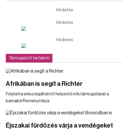
Hirdetés
Hirdetés
Hirdetés
Támogatott tartalom
Afrikában is segít a Richter
Folytatta a kiszolgáltatott helyzetű nők támogatását a
bamakói Remény Háza.
Éjszakai fürdőzés várja a vendégeket