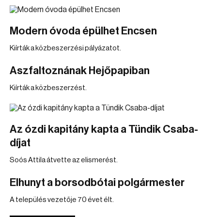
Modern óvoda épülhet Encsen
Kiírták a közbeszerzési pályázatot.
Aszfaltoznának Hejőpapiban
Kiírták a közbeszerzést.
Az ózdi kapitány kapta a Tündik Csaba-
díjat
Soós Attila átvette az elismerést.
Elhunyt a borsodbótai polgármester
A település vezetője 70 évet élt.