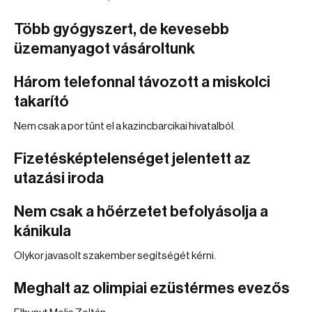
Több gyógyszert, de kevesebb
üzemanyagot vásároltunk
Három telefonnal távozott a miskolci
takarító
Nem csak a por tűnt el a kazincbarcikai hivatalból.
Fizetésképtelenséget jelentett az
utazási iroda
Nem csak a hőérzetet befolyásolja a
kánikula
Olykor javasolt szakember segítségét kérni.
Meghalt az olimpiai ezüstérmes evezős