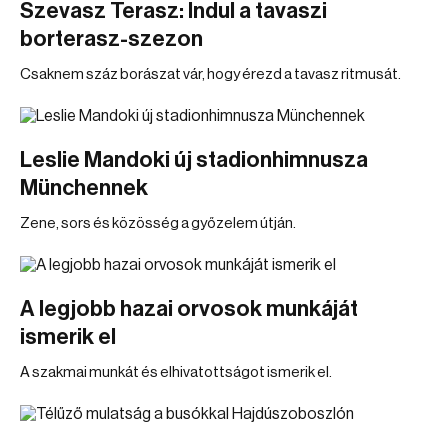
Szevasz Terasz: Indul a tavaszi
borterasz-szezon
Csaknem száz borászat vár, hogy érezd a tavasz ritmusát.
Leslie Mandoki új stadionhimnusza
Münchennek
Zene, sors és közösség a győzelem útján.
A legjobb hazai orvosok munkáját
ismerik el
A szakmai munkát és elhivatottságot ismerik el.