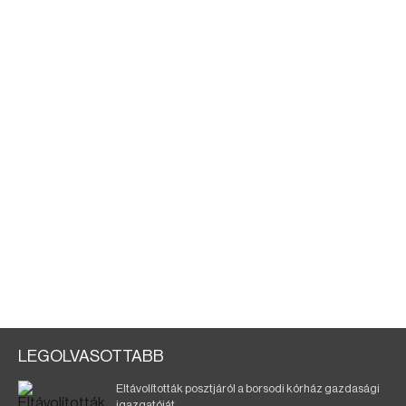
LEGOLVASOTTABB
Eltávolították posztjáról a borsodi kórház gazdasági
igazgatóját