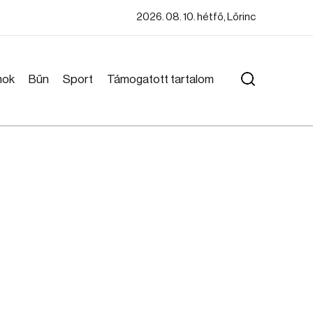
2026. 08. 10. hétfő, Lőrinc
mok
Bűn
Sport
Támogatott tartalom