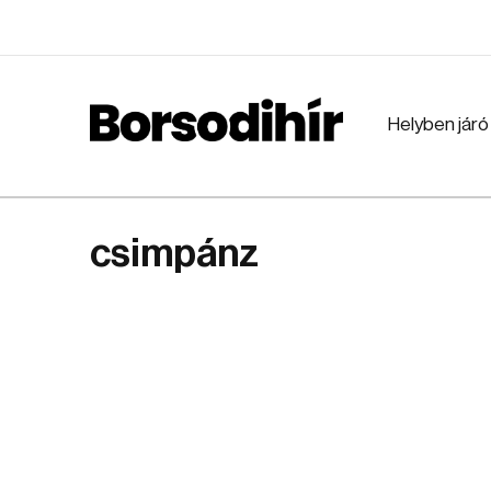
Helyben járó
csimpánz