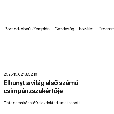
Borsod-Abaúj-Zemplén
Gazdaság
Közélet
Progra
2025.10.02 13:02:16
Elhunyt a világ első számú
csimpánzszakértője
Élete során közel 50 díszdoktori címet kapott.