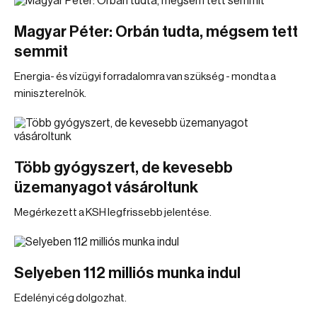
Magyar Péter: Orbán tudta, mégsem tett
semmit
Energia- és vízügyi forradalomra van szükség - mondta a
miniszterelnök.
Több gyógyszert, de kevesebb
üzemanyagot vásároltunk
Megérkezett a KSH legfrissebb jelentése.
Selyeben 112 milliós munka indul
Edelényi cég dolgozhat.