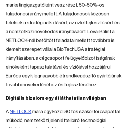
marketingigazgatóként vesz részt, 50-50%-os
tulajdonosi arány mellett. A tulajdonosok közösen
felelnek a stratégiaalkotásért, az üzletfejlesztésért és
a nemzetközi növekedés irányításáért. Lévai Bálint a
NETLOCK-nál betöltött feladatai mellett továbbra is
kiemelt szerepet vállal a BioTechUSA stratégiai
irányításában: a cégcsoport felügyelőbizottságának
elnökeként tapasztalatával és víziójával hozzájárul
Európa egyik legnagyobb étrendkiegészítő gyártójának
további növekedéséhez és fejlesztéséhez.
Digitális bizalom egy átláthatatlan világban
A
NETLOCK
mára egy közel 80 fős szakértői csapattal
működő, nemzetközi jelenléttel bíró technológiai