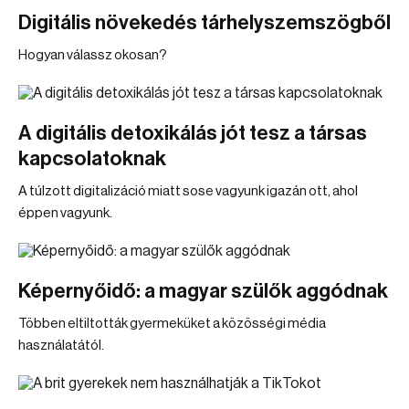
Digitális növekedés tárhelyszemszögből
Hogyan válassz okosan?
A digitális detoxikálás jót tesz a társas
kapcsolatoknak
A túlzott digitalizáció miatt sose vagyunk igazán ott, ahol
éppen vagyunk.
Képernyőidő: a magyar szülők aggódnak
Többen eltiltották gyermeküket a közösségi média
használatától.