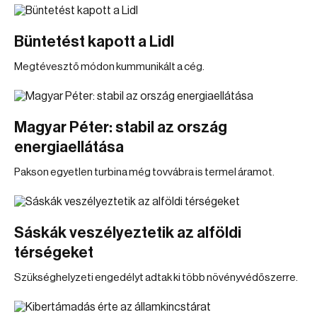
Büntetést kapott a Lidl
Megtévesztő módon kummunikált a cég.
Magyar Péter: stabil az ország
energiaellátása
Pakson egyetlen turbina még tovvábra is termel áramot.
Sáskák veszélyeztetik az alföldi
térségeket
Szükséghelyzeti engedélyt adtak ki több növényvédőszerre.