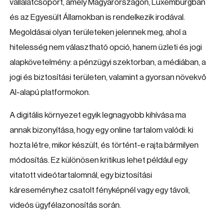
vállalatcsoport, amely Magyarországon, Luxemburgban
és az Egyesült Államokban is rendelkezik irodával.
Megoldásai olyan területeken jelennek meg, ahol a
hitelesség nem választható opció, hanem üzleti és jogi
alapkövetelmény: a pénzügyi szektorban, a médiában, a
jogi és biztosítási területen, valamint a gyorsan növekvő
AI-alapú platformokon.
A digitális környezet egyik legnagyobb kihívása ma
annak bizonyítása, hogy egy online tartalom valódi: ki
hozta létre, mikor készült, és történt-e rajta bármilyen
módosítás. Ez különösen kritikus lehet például egy
vitatott videótartalomnál, egy biztosítási
káreseményhez csatolt fényképnél vagy egy távoli,
videós ügyfélazonosítás során.