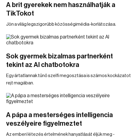
A brit gyerekek nem használhatják a
TikTokot
Jön a világ legszigorúbb közösségimédia-korlátozása.
Sok gyermek bizalmas partnerként
tekint az AI chatbotokra
Egy ártatlannak tűnő szelfi megosztása is számos kockázatot
rejt magában.
A pápa a mesterséges intelligencia
veszélyeire figyelmeztet
Az emberi létezés értelmének hanyatlását éljük meg -