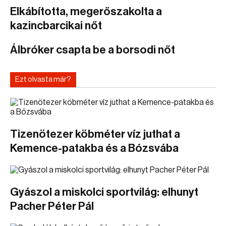
Elkábította, megerőszakolta a
kazincbarcikai nőt
Álbróker csapta be a borsodi nőt
Ezt olvasta már?
Tizenötezer köbméter víz juthat a
Kemence-patakba és a Bózsvába
Gyászol a miskolci sportvilág: elhunyt
Pacher Péter Pál