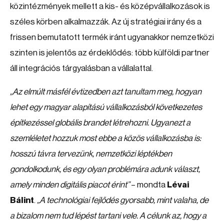
közintézmények mellett a kis- és középvállalkozások is
széles körben alkalmazzák. Az új stratégiai irány és a
frissen bemutatott termék iránt ugyanakkor nemzetközi
szinten is jelentős az érdeklődés: több külföldi partner
áll integrációs tárgyalásban a vállalattal.
„Az elmúlt másfél évtizedben azt tanultam meg, hogyan
lehet egy magyar alapítású vállalkozásból következetes
építkezéssel globális brandet létrehozni. Ugyanezt a
szemléletet hozzuk most ebbe a közös vállalkozásba is:
hosszú távra tervezünk, nemzetközi léptékben
gondolkodunk, és egy olyan problémára adunk választ,
amely minden digitális piacot érint”
– mondta
Lévai
Bálint
.
„A technológiai fejlődés gyorsabb, mint valaha, de
a bizalom nem tud lépést tartani vele. A célunk az, hogy a