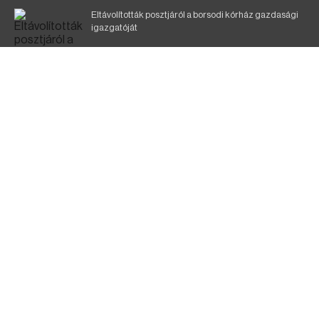
Eltávolították posztjáról a borsodi kórház gazdasági
igazgatóját
Holttest Miskolcon: nem tudják, ki lehet
Éjszakai fürdőzés várja a vendégeket Borsodban is
Szélerőmű-fejlesztést tervez a TISZA-kormány
Jó ütemben halad a Mezőzombor–Nyíregyháza
vasútvonal felújítása