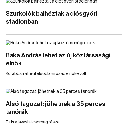
Szurkolók balhéztak a diósgyőri
stadionban
Baka András lehet az új köztársasági
elnök
Korábban a Legfelsőbb Bíróság elnöke volt.
Alsó tagozat: jöhetnek a 35 perces
tanórák
Ez is a javaslatcsomag része.