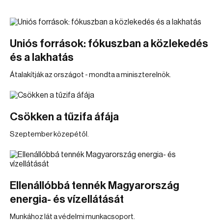
Uniós források: fókuszban a közlekedés
és a lakhatás
Átalakítják az országot - mondta a miniszterelnök.
Csökken a tűzifa áfája
Szeptember közepétől.
Ellenállóbbá tennék Magyarország
energia- és vízellátását
Munkához lát a védelmi munkacsoport.