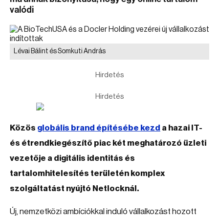
valódi
Lévai Bálint és Somkuti András
Hirdetés
Hirdetés
Közös
globális brand építésébe kezd
a hazai IT-
és étrendkiegészítő piac két meghatározó üzleti
vezetője a digitális identitás és
tartalomhitelesítés területén komplex
szolgáltatást nyújtó Netlocknál.
Új, nemzetközi ambíciókkal induló vállalkozást hozott