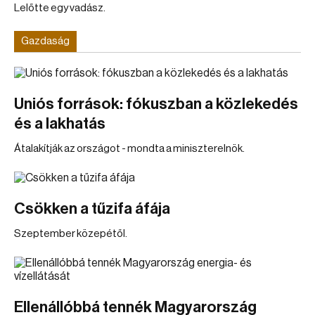
Lelőtte egy vadász.
Gazdaság
Uniós források: fókuszban a közlekedés
és a lakhatás
Átalakítják az országot - mondta a miniszterelnök.
Csökken a tűzifa áfája
Szeptember közepétől.
Ellenállóbbá tennék Magyarország