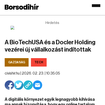
Hirdetés
A BioTechUSA és a Docler Holding
vezérei új vállalkozást indítottak
GAZDASÁG
TECH
civishir.hu |
2026. 02. 23. | 10:35:05
A digitális környezet egyik legnagyobb kihívása
ma annak bizonyítása, hogy egy online tartalom