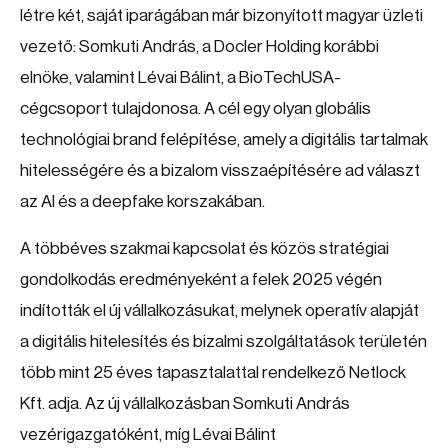
létre két, saját iparágában már bizonyított magyar üzleti
vezető: Somkuti András, a Docler Holding korábbi
elnöke, valamint Lévai Bálint, a BioTechUSA-
cégcsoport tulajdonosa. A cél egy olyan globális
technológiai brand felépítése, amely a digitális tartalmak
hitelességére és a bizalom visszaépítésére ad választ
az AI és a deepfake korszakában.
A többéves szakmai kapcsolat és közös stratégiai
gondolkodás eredményeként a felek 2025 végén
indították el új vállalkozásukat, melynek operatív alapját
a digitális hitelesítés és bizalmi szolgáltatások területén
több mint 25 éves tapasztalattal rendelkező Netlock
Kft. adja. Az új vállalkozásban Somkuti András
vezérigazgatóként, míg Lévai Bálint