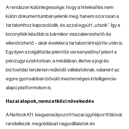
A rendszer különlegessége, hogy a hitelesítés nem
külön dokumentumban jelenik meg, hanem szorosan a
tartalomhoz kapcsolódik, és azzal együtt „utazik”. Így a
bizonyíték később is bármikor visszakereshető és
ellenőrizhető – akár évekkel a tartalom létrejötte után is.
Egy ilyen szolgáltatás jelentős versenyelőnyt jelent a
pénzügyi szektorban, a médiában, illetve a jogi és
biztosítási területen működő vállalatoknak, valamint az
egyre gyorsabban bővülő mesterséges intelligencia-
alapú platformokon is.
Hazai alapok, nemzetközi növekedés
A Netlock Kft. kiegyensúlyozott hazai ügyfélportfólióval
rendelkezik: megoldásait nagyvállalatok és