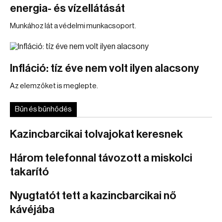
energia- és vízellátását
Munkához lát a védelmi munkacsoport.
Infláció: tíz éve nem volt ilyen alacsony
Az elemzőket is meglepte.
Bűn és bűnhődés
Kazincbarcikai tolvajokat keresnek
Három telefonnal távozott a miskolci
takarító
Nyugtatót tett a kazincbarcikai nő
kávéjába