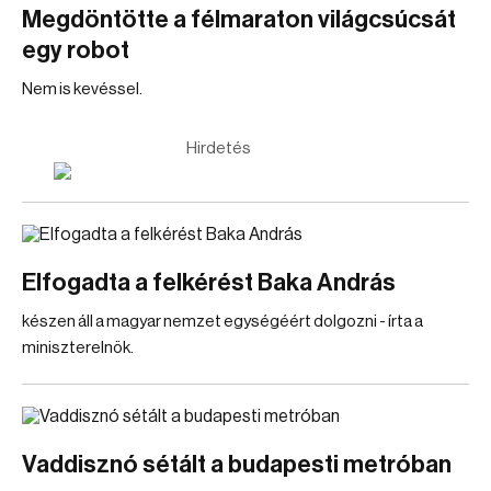
Megdöntötte a félmaraton világcsúcsát
egy robot
Nem is kevéssel.
Hirdetés
Elfogadta a felkérést Baka András
készen áll a magyar nemzet egységéért dolgozni - írta a
miniszterelnök.
Vaddisznó sétált a budapesti metróban