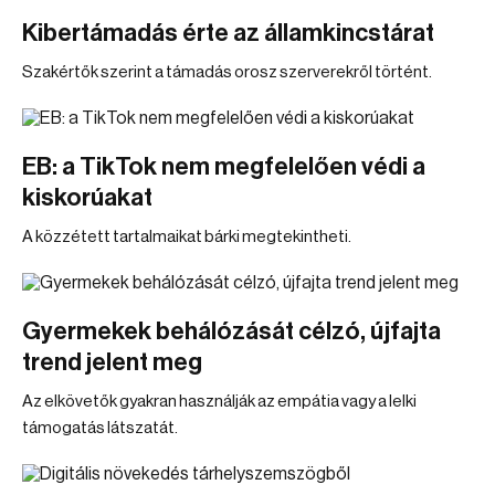
Kibertámadás érte az államkincstárat
Szakértők szerint a támadás orosz szerverekről történt.
EB: a TikTok nem megfelelően védi a
kiskorúakat
A közzétett tartalmaikat bárki megtekintheti.
Gyermekek behálózását célzó, újfajta
trend jelent meg
Az elkövetők gyakran használják az empátia vagy a lelki
támogatás látszatát.