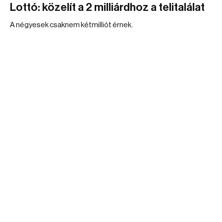
Lottó: közelít a 2 milliárdhoz a telitalálat
A négyesek csaknem kétmilliót érnek.