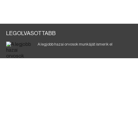
LEGOLVASOTTABB
A legjobb hazai orvosok munkáját ismerik el
Eltávolították posztjáról a borsodi kórház gazdasági
igazgatóját
Holttest Miskolcon: nem tudják, ki lehet
Éjszakai fürdőzés várja a vendégeket Borsodban is