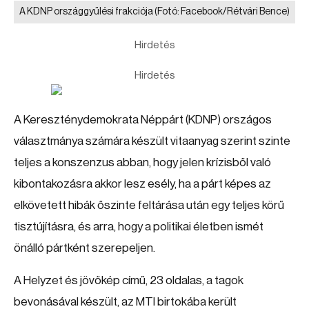
A KDNP országgyűlési frakciója
(Fotó: Facebook/Rétvári Bence)
Hirdetés
Hirdetés
A Kereszténydemokrata Néppárt (KDNP) országos
választmánya számára készült vitaanyag szerint szinte
teljes a konszenzus abban, hogy jelen krízisből való
kibontakozásra akkor lesz esély, ha a párt képes az
elkövetett hibák őszinte feltárása után egy teljes körű
tisztújításra, és arra, hogy a politikai életben ismét
önálló pártként szerepeljen.
A Helyzet és jövőkép című, 23 oldalas, a tagok
bevonásával készült, az MTI birtokába került