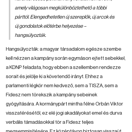
amely világosan megkülönböztethető a többi
párttól. Elengedhetetlen új szereplők, új arcok és
új gondolatok előtérbe helyezése –
hangsúlyozták.
Hangsúlyozták: a magyar társadalom egésze szembe
kell nézzen a kampány során egymáson ejtett sebekkel,
a KDNP feladata, hogy ebben a szellemben rendezze
sorait és jelölje ki a követendő irányt. Ehhez a
parlamenti légkör nem kedvező, sem a TISZA, sem a
Fidesz nem törekszik a kampány sebeinek
gyógyítására. A kormánypárt mintha félne Orbán Viktor
visszatérésétől, ez elé jogi akadályokat emel és durva
verbális támadásokkal tör a Fidesz teljes
megsemmisítésére. Ez középtávon biztosan visszaüt,