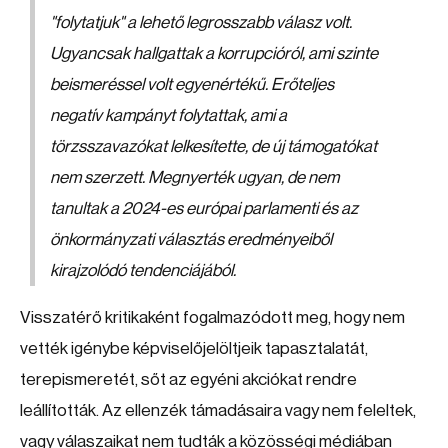
"folytatjuk" a lehető legrosszabb válasz volt.
Ugyancsak hallgattak a korrupcióról, ami szinte
beismeréssel volt egyenértékű. Erőteljes
negatív kampányt folytattak, ami a
törzsszavazókat lelkesítette, de új támogatókat
nem szerzett. Megnyerték ugyan, de nem
tanultak a 2024-es európai parlamenti és az
önkormányzati választás eredményeiből
kirajzolódó tendenciájából.
Visszatérő kritikaként fogalmazódott meg, hogy nem
vették igénybe képviselőjelöltjeik tapasztalatát,
terepismeretét, sőt az egyéni akciókat rendre
leállították. Az ellenzék támadásaira vagy nem feleltek,
vagy válaszaikat nem tudták a közösségi médiában