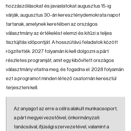
hozzászólásokat és javaslatokat augusztus 15-ig
várják, augusztus 30-án kereszténydemokrata napot
tartanak, amelynek keretében az országos
választmány az értékelést elemzi és kitűzi a teljes
tisztújítás időpontját. A hosszútávú feladatok között
rögzítették: 2027 folyamán ki kell dolgozni a párt
részletes programját, amit egy kibővített országos
választmány vitatna meg, és fogadna el. 2028 folyamán
ezt a programot minden létező csatornán keresztül
terjeszteni kell.
Az anyagot az erre a célra alakult munkacsoport,
a párt megyei vezetőivel, önkormányzati
tanácsával, ifjúsági szervezetével, valamint a