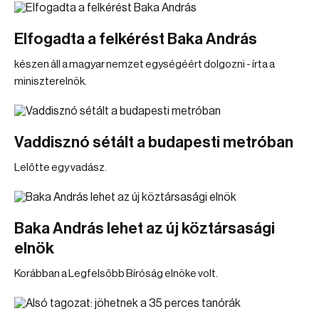
Elfogadta a felkérést Baka András
készen áll a magyar nemzet egységéért dolgozni - írta a
miniszterelnök.
Vaddisznó sétált a budapesti metróban
Lelőtte egy vadász.
Baka András lehet az új köztársasági
elnök
Korábban a Legfelsőbb Bíróság elnöke volt.