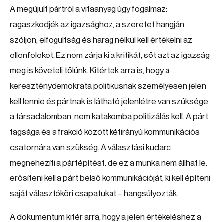
A megújult pártról a vitaanyag úgy fogalmaz:
ragaszkodjék az igazsághoz, a szeretet hangján
szóljon, elfogultság és harag nélkül kell értékelni az
ellenfeleket. Ez nem zárja ki a kritikát, sőt azt az igazság
meg is követeli tőlünk. Kitértek arra is, hogy a
kereszténydemokrata politikusnak személyesen jelen
kell lennie és pártnak is látható jelenlétre van szüksége
a társadalomban, nem katakomba politizálás kell. A párt
tagsága és a frakció között kétirányú kommunikációs
csatornára van szükség. A választási kudarc
megnehezíti a pártépítést, de ez a munka nem állhat le,
erősíteni kell a párt belső kommunikációját, ki kell építeni
saját választóköri csapatukat – hangsúlyozták.
A dokumentum kitér arra, hogy a jelen értékeléshez a