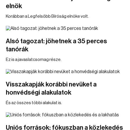
elnök
Korábban a Legfelsőbb Bíróság elnöke volt.
Alsó tagozat: jöhetnek a 35 perces
tanórák
Ez is a javaslatcsomag része.
Visszakapják korábbi nevüket a
honvédségi alakulatok
És az összes többi alakulat is.
Uniós források: fókuszban a közlekedés