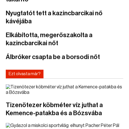
Nyugtatót tett a kazincbarcikai nő
kávéjába
Elkábította, megerőszakolta a
kazincbarcikai nőt
Álbróker csapta be a borsodi nőt
Ezt olvasta már?
Tizenötezer köbméter víz juthat a
Kemence-patakba és a Bózsvába