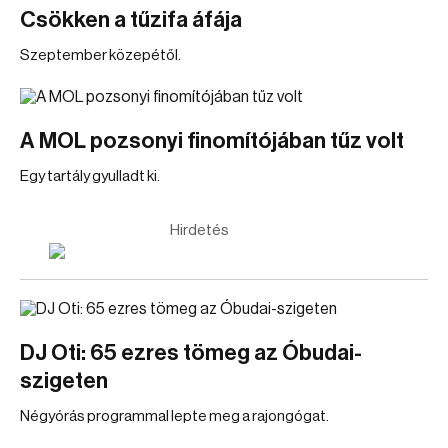
Csökken a tűzifa áfája
Szeptember közepétől.
A MOL pozsonyi finomítójában tűz volt
Egy tartály gyulladt ki.
Hirdetés
DJ Oti: 65 ezres tömeg az Óbudai-
szigeten
Négyórás programmal lepte meg a rajongógat.