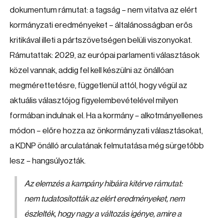
dokumentum rámutat: a tagság – nem vitatva az elért
kormányzati eredményeket – általánosságban erős
kritikával illeti a pártszövetségen belüli viszonyokat.
Rámutattak: 2029, az európai parlamenti választások
közel vannak, addig fel kell készülni az önállóan
megmérettetésre, függetlenül attól, hogy végül az
aktuális választójog figyelembevételével milyen
formában indulnak el. Ha a kormány – alkotmányellenes
módon – előre hozza az önkormányzati választásokat,
a KDNP önálló arculatának felmutatása még sürgetőbb
lesz – hangsúlyozták.
Az elemzés a kampány hibáira kitérve rámutat:
nem tudatosították az elért eredményeket, nem
észlelték, hogy nagy a változás igénye, amire a