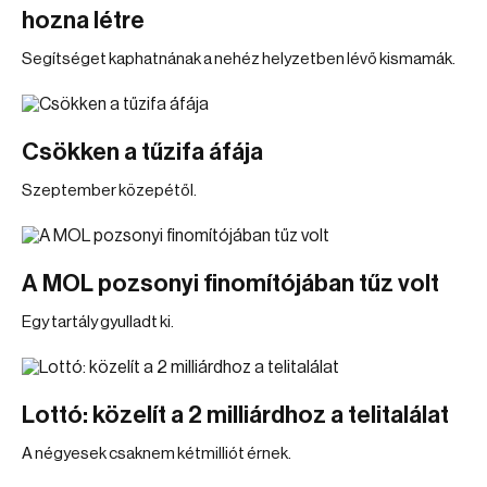
hozna létre
Segítséget kaphatnának a nehéz helyzetben lévő kismamák.
Csökken a tűzifa áfája
Szeptember közepétől.
A MOL pozsonyi finomítójában tűz volt
Egy tartály gyulladt ki.
Lottó: közelít a 2 milliárdhoz a telitalálat
A négyesek csaknem kétmilliót érnek.