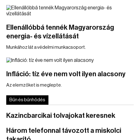
Ellenállóbbá tennék Magyarország
energia- és vízellátását
Munkához lát a védelmi munkacsoport.
Infláció: tíz éve nem volt ilyen alacsony
Az elemzőket is meglepte.
Bűn és bűnhődés
Kazincbarcikai tolvajokat keresnek
Három telefonnal távozott a miskolci
takarító