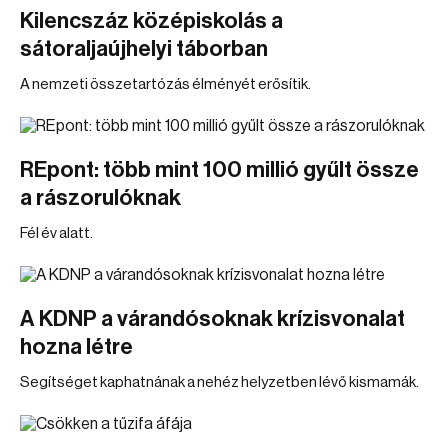
Kilencszáz középiskolás a
sátoraljaújhelyi táborban
A nemzeti összetartózás élményét erősítik.
REpont: több mint 100 millió gyűlt össze
a rászorulóknak
Fél év alatt.
A KDNP a várandósoknak krízisvonalat
hozna létre
Segítséget kaphatnának a nehéz helyzetben lévő kismamák.