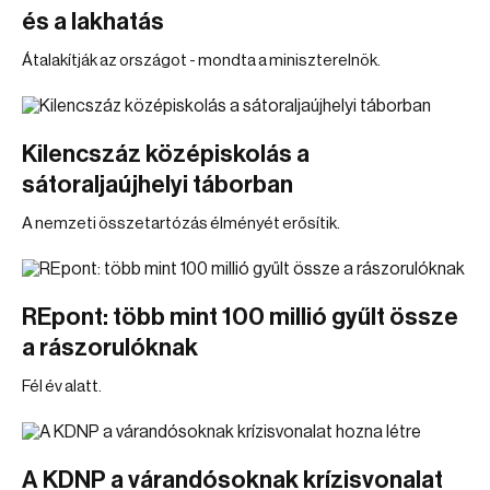
és a lakhatás
Átalakítják az országot - mondta a miniszterelnök.
Kilencszáz középiskolás a
sátoraljaújhelyi táborban
A nemzeti összetartózás élményét erősítik.
REpont: több mint 100 millió gyűlt össze
a rászorulóknak
Fél év alatt.
A KDNP a várandósoknak krízisvonalat