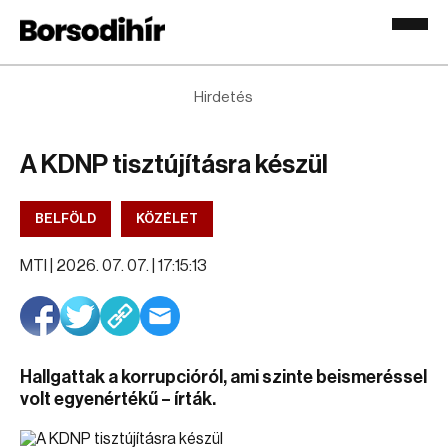
Hirdetés
A KDNP tisztújításra készül
BELFÖLD
KÖZÉLET
MTI |
2026. 07. 07. | 17:15:13
Hallgattak a korrupcióról, ami szinte beismeréssel
volt egyenértékű – írták.