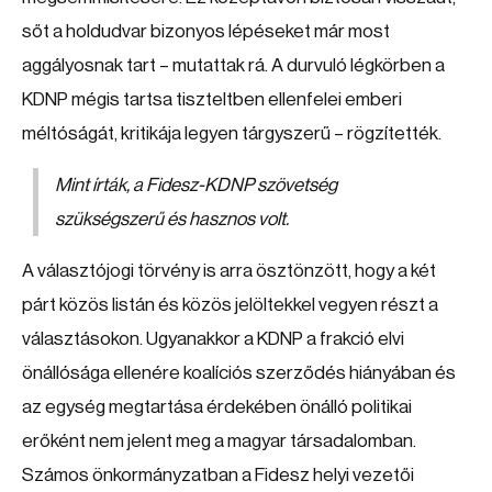
sőt a holdudvar bizonyos lépéseket már most
aggályosnak tart – mutattak rá. A durvuló légkörben a
KDNP mégis tartsa tiszteltben ellenfelei emberi
méltóságát, kritikája legyen tárgyszerű – rögzítették.
Mint írták, a Fidesz-KDNP szövetség
szükségszerű és hasznos volt.
A választójogi törvény is arra ösztönzött, hogy a két
párt közös listán és közös jelöltekkel vegyen részt a
választásokon. Ugyanakkor a KDNP a frakció elvi
önállósága ellenére koalíciós szerződés hiányában és
az egység megtartása érdekében önálló politikai
erőként nem jelent meg a magyar társadalomban.
Számos önkormányzatban a Fidesz helyi vezetői