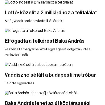
Lottó: közelít a 2 milliárdhoz a telitalálat
A négyesek csaknem kétmilliót érnek.
Elfogadta a felkérést Baka András
készen áll a magyar nemzet egységéért dolgozni - írta a
miniszterelnök.
Vaddisznó sétált a budapesti metróban
Lelőtte egy vadász.
Baka András lehet az új köztársasági