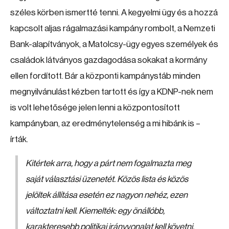
széles körben ismertté tenni. A kegyelmi ügy és a hozzá
kapcsolt aljas rágalmazási kampány rombolt, a Nemzeti
Bank-alapítványok, a Matolcsy-ügy egyes személyek és
családok látványos gazdagodása sokakat a kormány
ellen fordított. Bár a központi kampánystáb minden
megnyilvánulást kézben tartott és így a KDNP-nek nem
is volt lehetősége jelen lenni a központosított
kampányban, az eredménytelenség a mi hibánk is –
írták.
Kitértek arra, hogy a párt nem fogalmazta meg
saját választási üzenetét. Közös lista és közös
jelöltek állítása esetén ez nagyon nehéz, ezen
változtatni kell. Kiemelték: egy önállóbb,
karakteresebb politikai irányvonalat kell követni,