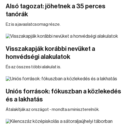
Alsó tagozat: jöhetnek a 35 perces
tanórák
Ez is a javaslatcsomag része.
Visszakapják korábbi nevüket a
honvédségi alakulatok
És az összes többi alakulat is.
Uniós források: fókuszban a közlekedés
és a lakhatás
Átalakítják az országot - mondta a miniszterelnök.