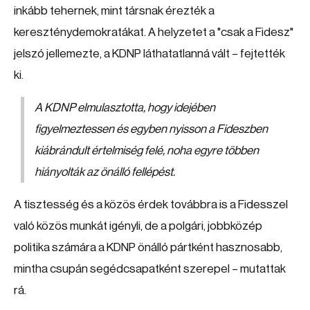
inkább tehernek, mint társnak érezték a
kereszténydemokratákat. A helyzetet a "csak a Fidesz"
jelszó jellemezte, a KDNP láthatatlanná vált – fejtették
ki.
A KDNP elmulasztotta, hogy idejében
figyelmeztessen és egyben nyisson a Fideszben
kiábrándult értelmiség felé, noha egyre többen
hiányolták az önálló fellépést.
A tisztesség és a közös érdek továbbra is a Fidesszel
való közös munkát igényli, de a polgári, jobbközép
politika számára a KDNP önálló pártként hasznosabb,
mintha csupán segédcsapatként szerepel – mutattak
rá.