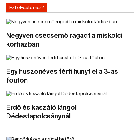
Ezt olvasta már?
Negyven csecsemő ragadt a miskolci
kórházban
Egy huszonéves férfi hunyt el a 3-as
főúton
Erdő és kaszáló lángol
Dédestapolcsánynál