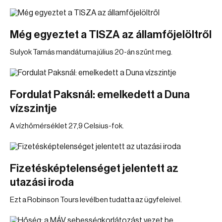
Még egyeztet a TISZA az államfőjelöltről
Sulyok Tamás mandátuma július 20-án szűnt meg.
Fordulat Paksnál: emelkedett a Duna
vízszintje
A vízhőmérséklet 27,9 Celsius-fok.
Fizetésképtelenséget jelentett az
utazási iroda
Ezt a Robinson Tours levélben tudatta az ügyfeleivel.