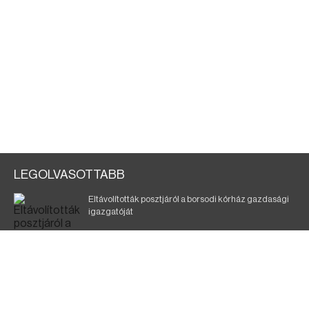
LEGOLVASOTTABB
Eltávolították posztjáról a borsodi kórház gazdasági
igazgatóját
Holttest Miskolcon: nem tudják, ki lehet