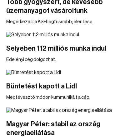
Több gyógyszert, de kevesebb
üzemanyagot vásároltunk
Megérkezett a KSH legfrissebb jelentése.
Selyeben 112 milliós munka indul
Edelényi cég dolgozhat.
Büntetést kapott a Lidl
Megtévesztő módon kummunikált a cég.
Magyar Péter: stabil az ország
energiaellátása