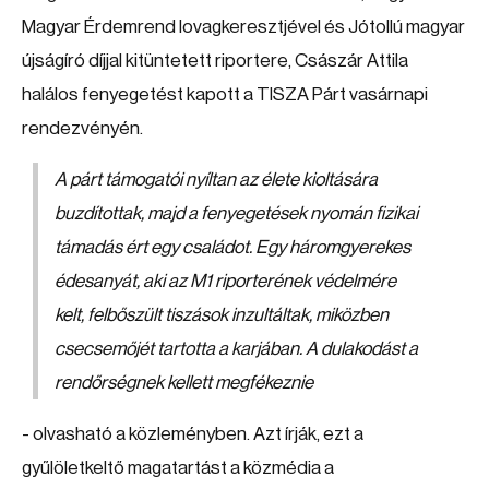
Magyar Érdemrend lovagkeresztjével és Jótollú magyar
újságíró díjjal kitüntetett riportere, Császár Attila
halálos fenyegetést kapott a TISZA Párt vasárnapi
rendezvényén.
A párt támogatói nyíltan az élete kioltására
buzdítottak, majd a fenyegetések nyomán fizikai
támadás ért egy családot. Egy háromgyerekes
édesanyát, aki az M1 riporterének védelmére
kelt, felbőszült tiszások inzultáltak, miközben
csecsemőjét tartotta a karjában. A dulakodást a
rendőrségnek kellett megfékeznie
- olvasható a közleményben. Azt írják, ezt a
gyűlöletkeltő magatartást a közmédia a