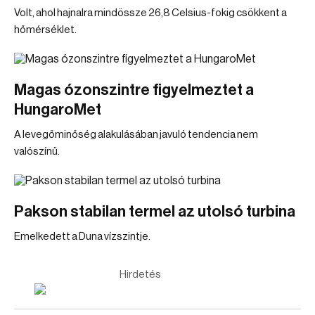
Volt, ahol hajnalra mindössze 26,8 Celsius-fokig csökkent a
hőmérséklet.
Magas ózonszintre figyelmeztet a
HungaroMet
A levegőminőség alakulásában javuló tendencia nem
valószínű.
Pakson stabilan termel az utolsó turbina
Emelkedett a Duna vízszintje.
Hirdetés