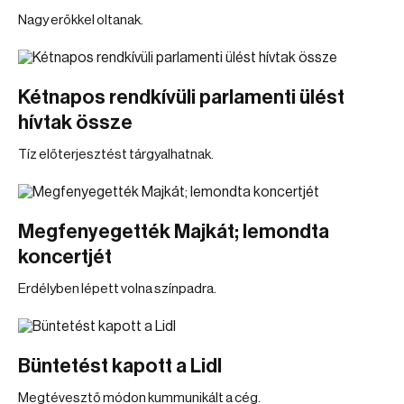
Nagy erőkkel oltanak.
Kétnapos rendkívüli parlamenti ülést
hívtak össze
Tíz előterjesztést tárgyalhatnak.
Megfenyegették Majkát; lemondta
koncertjét
Erdélyben lépett volna színpadra.
Büntetést kapott a Lidl
Megtévesztő módon kummunikált a cég.