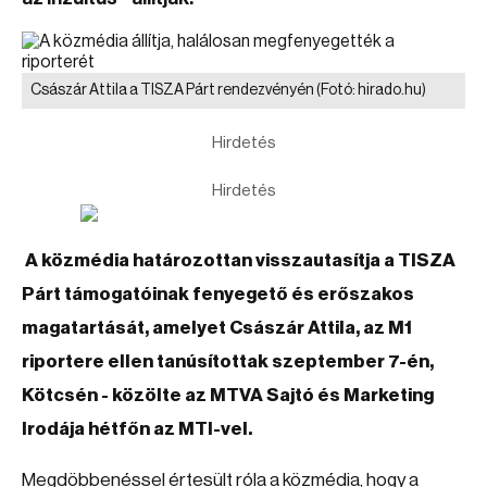
Császár Attila a TISZA Párt rendezvényén
(Fotó: hirado.hu)
Hirdetés
Hirdetés
A közmédia határozottan visszautasítja a TISZA
Párt támogatóinak fenyegető és erőszakos
magatartását, amelyet Császár Attila, az M1
riportere ellen tanúsítottak szeptember 7-én,
Kötcsén - közölte az MTVA Sajtó és Marketing
Irodája hétfőn az MTI-vel.
Megdöbbenéssel értesült róla a közmédia, hogy a