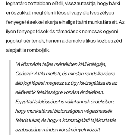
leghatározottabban elítéli, visszautasítja, hogy bárki
erőszakkal, megfélemlítéssel vagy életveszélyes
fenyegetésekkel akarja elhallgattatni munkatársait. Az
ilyen fenyegetések és támadások nemcsak egyéni
jogokat sértenek, hanem a demokratikus közbeszéd
alapjait is rombolják.
"A közmédia teljes mértékben kiáll kollégája,
Császár Attila mellett, és minden rendelkezésre
álló jogi lépést megtesz az ügy kivizsgálása és az
elkövetők felelősségre vonása érdekében.
Egyúttal felelősséget is vállal annak érdekében,
hogy munkatársai biztonságban végezhessék
feladatukat, és hogy a közszolgálati tájékoztatás
szabadsága minden körülmények között