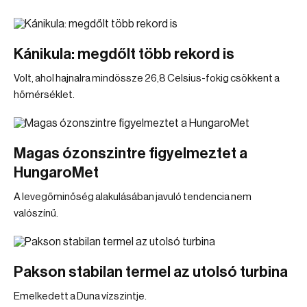
Kánikula: megdőlt több rekord is
Volt, ahol hajnalra mindössze 26,8 Celsius-fokig csökkent a
hőmérséklet.
Magas ózonszintre figyelmeztet a
HungaroMet
A levegőminőség alakulásában javuló tendencia nem
valószínű.
Pakson stabilan termel az utolsó turbina
Emelkedett a Duna vízszintje.