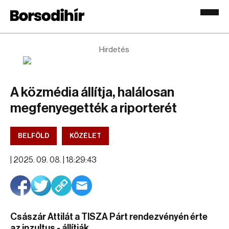
Hirdetés
A közmédia állítja, halálosan
megfenyegették a riporterét
BELFÖLD
KÖZÉLET
|
2025. 09. 08. | 18:29:43
Császár Attilát a TISZA Párt rendezvényén érte
az inzultus - állítják.