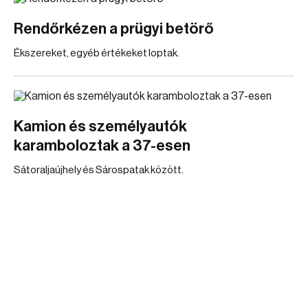
Rendőrkézen a prügyi betörő
Ékszereket, egyéb értékeket loptak.
Kamion és személyautók
karamboloztak a 37-esen
Sátoraljaújhely és Sárospatak között.