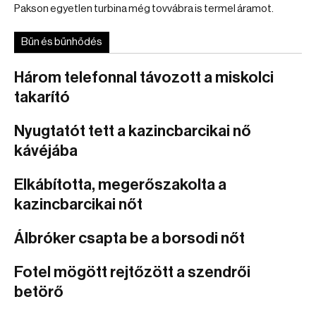
Pakson egyetlen turbina még tovvábra is termel áramot.
Bűn és bűnhődés
Három telefonnal távozott a miskolci
takarító
Nyugtatót tett a kazincbarcikai nő
kávéjába
Elkábította, megerőszakolta a
kazincbarcikai nőt
Álbróker csapta be a borsodi nőt
Fotel mögött rejtőzött a szendrői
betörő