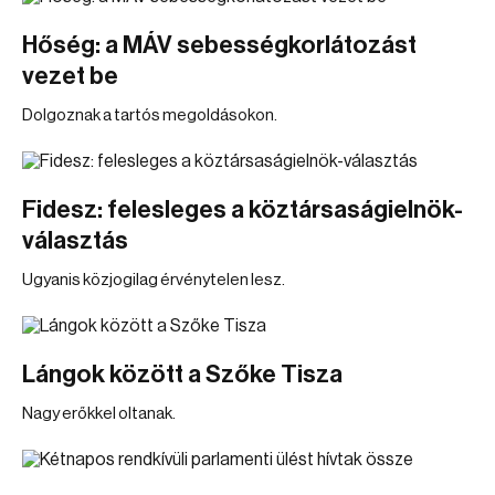
Hőség: a MÁV sebességkorlátozást
vezet be
Dolgoznak a tartós megoldásokon.
Fidesz: felesleges a köztársaságielnök-
választás
Ugyanis közjogilag érvénytelen lesz.
Lángok között a Szőke Tisza
Nagy erőkkel oltanak.