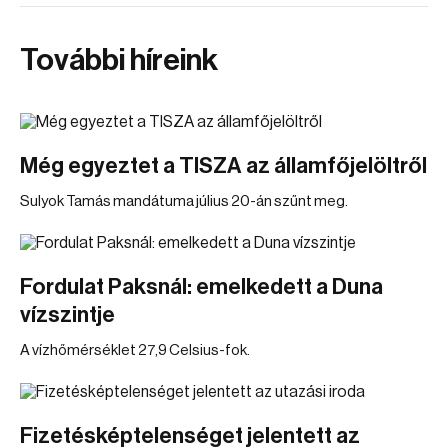
További híreink
Még egyeztet a TISZA az államfőjelöltről
Sulyok Tamás mandátuma július 20-án szűnt meg.
Fordulat Paksnál: emelkedett a Duna
vízszintje
A vízhőmérséklet 27,9 Celsius-fok.
Fizetésképtelenséget jelentett az