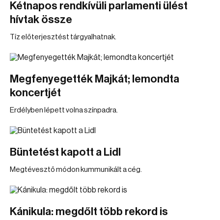
Kétnapos rendkívüli parlamenti ülést
hívtak össze
Tíz előterjesztést tárgyalhatnak.
Megfenyegették Majkát; lemondta
koncertjét
Erdélyben lépett volna színpadra.
Büntetést kapott a Lidl
Megtévesztő módon kummunikált a cég.
Kánikula: megdőlt több rekord is