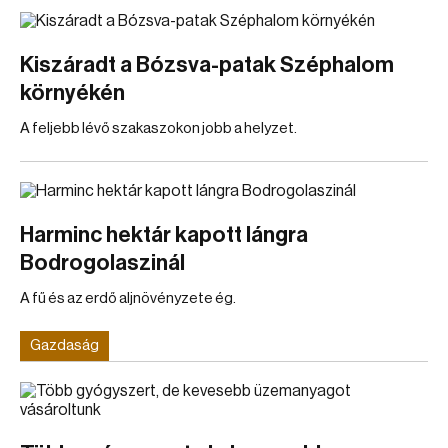
Kiszáradt a Bózsva-patak Széphalom
környékén
A feljebb lévő szakaszokon jobb a helyzet.
Harminc hektár kapott lángra
Bodrogolaszinál
A fű és az erdő aljnövényzete ég.
Gazdaság