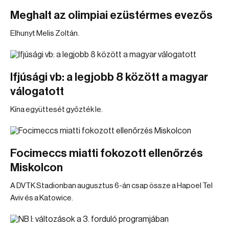
Meghalt az olimpiai ezüstérmes evezős
Elhunyt Melis Zoltán.
Ifjúsági vb: a legjobb 8 között a magyar
válogatott
Kína együttesét győzték le.
Focimeccs miatti fokozott ellenőrzés
Miskolcon
A DVTK Stadionban augusztus 6-án csap össze a Hapoel Tel
Aviv és a Katowice.