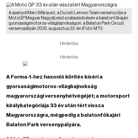
A spanyol Marc Márquez, a Ducati Lenovo Team versenyzője a
MotoGP Magyar Nagydíj első szabadedzésén a balatonfőkajári
gyorsaságimotoros-világbajnokságon, a Balaton Park Circuit
versenypályán 2025. augusztus 22-én
(Fotó: MTI)
Hirdetés
Hirdetés
A Forma-1-hez hasonló körítés kíséri a
gyorsaságimotoros-világbajnokság
magyarországi versenyhétvégéjét; a motorsport
királykategóriája 33 év után tért vissza
Magyarországra, mégpedig a balatonfőkajári
Balaton Park versenypályára.