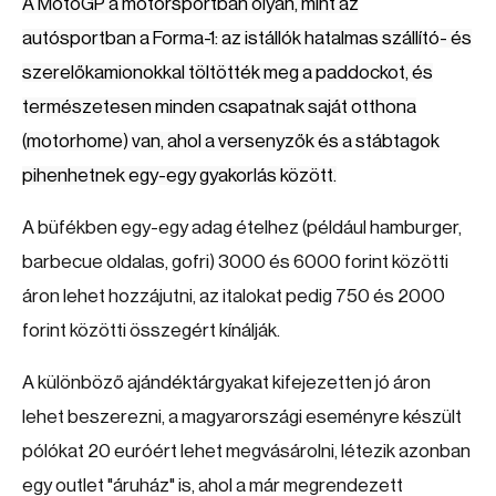
A MotoGP a motorsportban olyan, mint az
autósportban a Forma-1: az istállók hatalmas szállító- és
szerelőkamionokkal töltötték meg a paddockot, és
természetesen minden csapatnak saját otthona
(motorhome) van, ahol a versenyzők és a stábtagok
pihenhetnek egy-egy gyakorlás között.
A büfékben egy-egy adag ételhez (például hamburger,
barbecue oldalas, gofri) 3000 és 6000 forint közötti
áron lehet hozzájutni, az italokat pedig 750 és 2000
forint közötti összegért kínálják.
A különböző ajándéktárgyakat kifejezetten jó áron
lehet beszerezni, a magyarországi eseményre készült
pólókat 20 euróért lehet megvásárolni, létezik azonban
egy outlet "áruház" is, ahol a már megrendezett