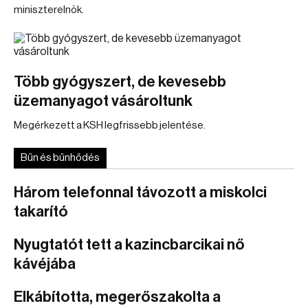
miniszterelnök.
Több gyógyszert, de kevesebb
üzemanyagot vásároltunk
Megérkezett a KSH legfrissebb jelentése.
Bűn és bűnhődés
Három telefonnal távozott a miskolci
takarító
Nyugtatót tett a kazincbarcikai nő
kávéjába
Elkábította, megerőszakolta a