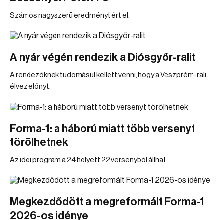
Számos nagyszerű eredményt ért el.
A nyár végén rendezik a Diósgyőr-ralit
A rendezőknek tudomásul kellett venni, hogy a Veszprém-rali
élvez előnyt.
Forma-1: a háború miatt több versenyt
törölhetnek
Az idei program a 24 helyett 22 versenyből állhat.
Megkezdődött a megreformált Forma-1
2026-os idénye