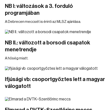
NB I: változások a 3. forduló
programjában
A Debrecen meccsét is érinti az MLSZ ajánlása.
NB II.: változott a borsodi csapatok
menetrendje
A hőség miatt.
Ifjúsági vb: csoportgyőztes lett a magyar
válogatott