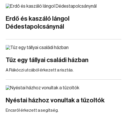
Erdő és kaszáló lángol
Dédestapolcsánynál
Tűz egy tállyai családi házban
A Rákóczi utcából érkezett a risztás.
Nyéstai házhoz vonultak a tűzoltók
Encsről érkezett a segítség.