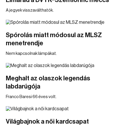
Elmarad a DVTK–Szentlőrinc meccs
A jegyek visszaválthatók.
Spórolás miatt módosul az MLSZ
menetrendje
Nem kapcsolnak lámpákat.
Meghalt az olaszok legendás
labdarúgója
Franco Baresi 66 éves volt.
Világbajnok a női kardcsapat