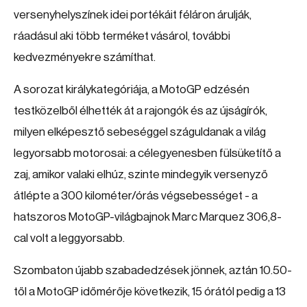
versenyhelyszínek idei portékáit féláron árulják,
ráadásul aki több terméket vásárol, további
kedvezményekre számíthat.
A sorozat királykategóriája, a MotoGP edzésén
testközelből élhették át a rajongók és az újságírók,
milyen elképesztő sebeséggel száguldanak a világ
legyorsabb motorosai: a célegyenesben fülsüketítő a
zaj, amikor valaki elhúz, szinte mindegyik versenyző
átlépte a 300 kilométer/órás végsebességet - a
hatszoros MotoGP-világbajnok Marc Marquez 306,8-
cal volt a leggyorsabb.
Szombaton újabb szabadedzések jönnek, aztán 10.50-
től a MotoGP időmérője következik, 15 órától pedig a 13