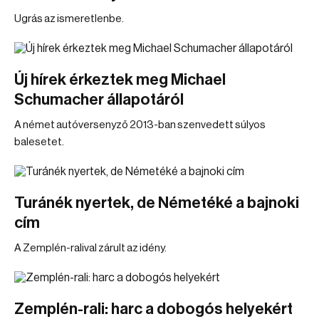
Ugrás az ismeretlenbe.
Új hírek érkeztek meg Michael
Schumacher állapotáról
A német autóversenyző 2013-ban szenvedett súlyos
balesetet.
Turánék nyertek, de Németéké a bajnoki
cím
A Zemplén-ralival zárult az idény.
Zemplén-rali: harc a dobogós helyekért