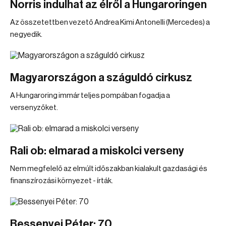
Norris indulhat az élről a Hungaroringen
Az összetettben vezető Andrea Kimi Antonelli (Mercedes) a
negyedik.
Magyarországon a száguldó cirkusz
A Hungaroring immár teljes pompában fogadja a
versenyzőket.
Rali ob: elmarad a miskolci verseny
Nem megfelelő az elmúlt időszakban kialakult gazdasági és
finanszírozási környezet - írták.
Bessenyei Péter: 70