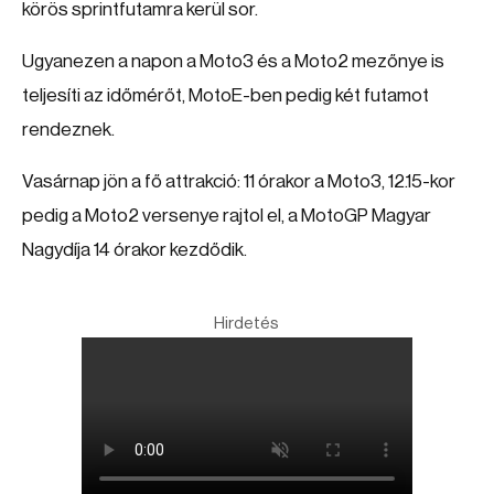
körös sprintfutamra kerül sor.
Ugyanezen a napon a Moto3 és a Moto2 mezőnye is
teljesíti az időmérőt, MotoE-ben pedig két futamot
rendeznek.
Vasárnap jön a fő attrakció: 11 órakor a Moto3, 12.15-kor
pedig a Moto2 versenye rajtol el, a MotoGP Magyar
Nagydíja 14 órakor kezdődik.
Hirdetés