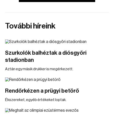
További híreink
Szurkolók balhéztak a diósgyőri
stadionban
Aztán egy másik drukker is megérkezett.
Rendőrkézen a prügyi betörő
Ékszereket, egyéb értékeket loptak.