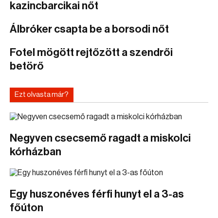
kazincbarcikai nőt
Álbróker csapta be a borsodi nőt
Fotel mögött rejtőzött a szendrői
betörő
Ezt olvasta már?
Negyven csecsemő ragadt a miskolci
kórházban
Egy huszonéves férfi hunyt el a 3-as
főúton