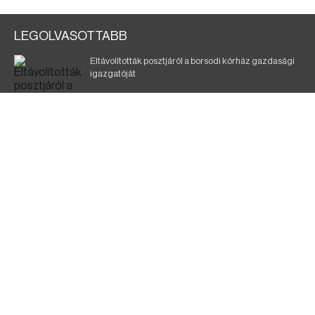
LEGOLVASOTTABB
Eltávolították posztjáról a borsodi kórház gazdasági
igazgatóját
Szélerőmű-fejlesztést tervez a TISZA-kormány
Kigyulladt egy épület Tokajban
Elmarad a DVTK–Szentlőrinc meccs
A KDNP szerint a TISZA-kormány nem tett semmit