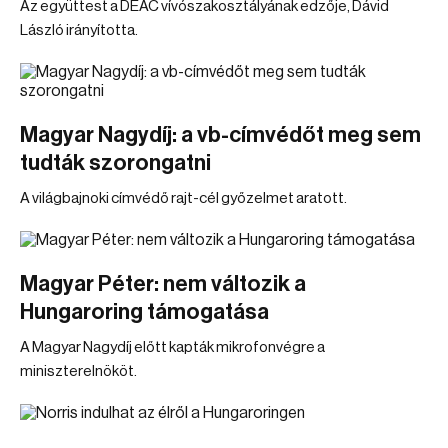
Az együttest a DEAC vívószakosztályának edzője, Dávid
László irányította.
Magyar Nagydíj: a vb-címvédőt meg sem
tudták szorongatni
A világbajnoki címvédő rajt-cél győzelmet aratott.
Magyar Péter: nem változik a
Hungaroring támogatása
A Magyar Nagydíj előtt kapták mikrofonvégre a
miniszterelnököt.