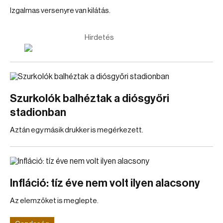
Izgalmas versenyre van kilátás.
Hirdetés
Szurkolók balhéztak a diósgyőri
stadionban
Aztán egy másik drukker is megérkezett.
Infláció: tíz éve nem volt ilyen alacsony
Az elemzőket is meglepte.