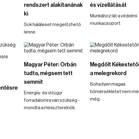
rendszert alakítanának
és vízellátását
ki
Munkához lát a védelmi
munkacsoport.
Sok haláleset megelőzhető
lenne.
Magyar Péter: Orbán
Megdőlt Kékestetőn
tudta, mégsem tett
a melegrekord
semmit
Soha ilyen magas
ntésre
hőmérsékletet nem mé
Energia- és vízügyi
még.
forradalomra van szükség -
mondta a miniszterelnök.