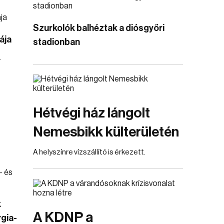
Szurkolók balhéztak a diósgyőri
ája
stadionban
.
Hétvégi ház lángolt
Nemesbikk külterületén
A helyszínre vízszállító is érkezett.
k
A KDNP a
gia-