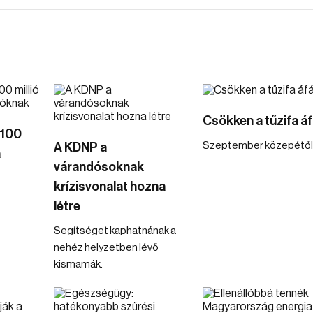
Csökken a tűzifa áf
 100
Szeptember közepétől
A KDNP a
a
várandósoknak
krízisvonalat hozna
létre
Segítséget kaphatnának a
nehéz helyzetben lévő
kismamák.