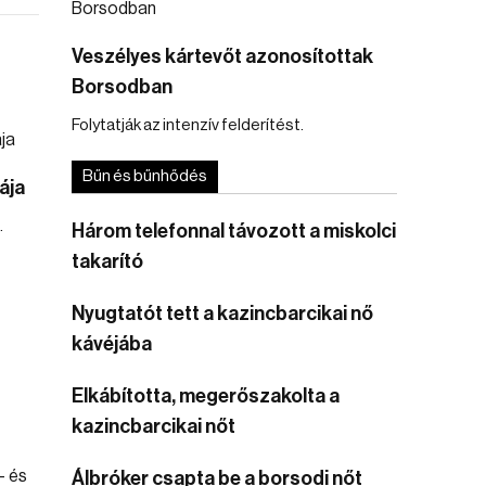
Veszélyes kártevőt azonosítottak
Borsodban
Folytatják az intenzív felderítést.
Bűn és bűnhődés
ája
.
Három telefonnal távozott a miskolci
takarító
Nyugtatót tett a kazincbarcikai nő
kávéjába
Elkábította, megerőszakolta a
kazincbarcikai nőt
Álbróker csapta be a borsodi nőt