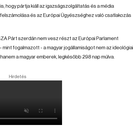
 hogy pártja kiáll az igazságszolgáltatás és a média
ó felszámolása és az Európai Ügyészséghez való csatlakozás
SZA Párt szerdán nem vesz részt az Európai Parlament
- mint fogalmazott - a magyar jogállamiságot nem az ideológia
ani, hanem a magyar emberek, legkésőbb 298 nap múlva.
Hirdetés