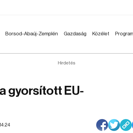
Borsod-Abaúj-Zemplén
Gazdaság
Közélet
Progra
Hirdetés
a gyorsított EU-
:14:24