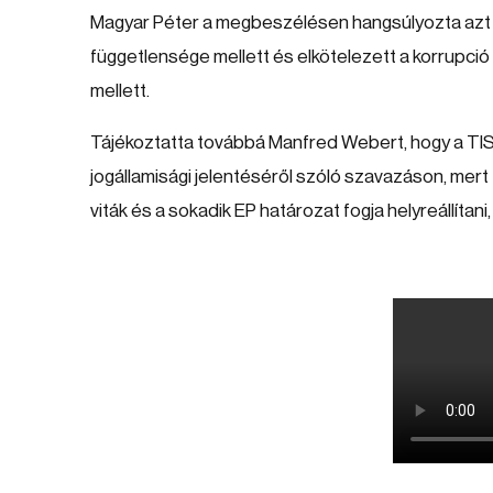
Magyar Péter a megbeszélésen hangsúlyozta azt is,
függetlensége mellett és elkötelezett a korrupci
mellett.
Tájékoztatta továbbá Manfred Webert, hogy a TI
jogállamisági jelentéséről szóló szavazáson, mert 
viták és a sokadik EP határozat fogja helyreállít