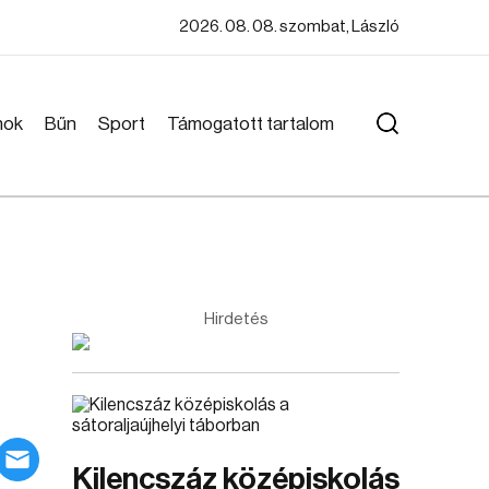
2026. 08. 08. szombat, László
mok
Bűn
Sport
Támogatott tartalom
Hirdetés
Kilencszáz középiskolás