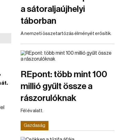
a sátoraljaújhelyi
táborban
A nemzeti összetartózás élményét erősítik.
REpont: több mint 100
,
át.
millió gyűlt össze a
rászorulóknak
el
Fél év alatt.
Gazdaság