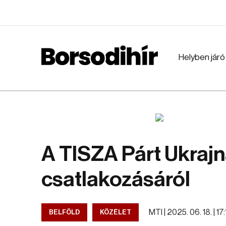
Helyben járó
A TISZA Párt Ukrajn
csatlakozásáról
MTI |
2025. 06. 18. | 17
BELFÖLD
KÖZÉLET