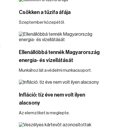
Csökken a tűzifa áfája
Szeptember közepétől.
i
Ellenállóbbá tennék Magyarország
energia- és vízellátását
Munkához lát a védelmi munkacsoport.
Infláció: tíz éve nem volt ilyen
alacsony
Az elemzőket is meglepte.