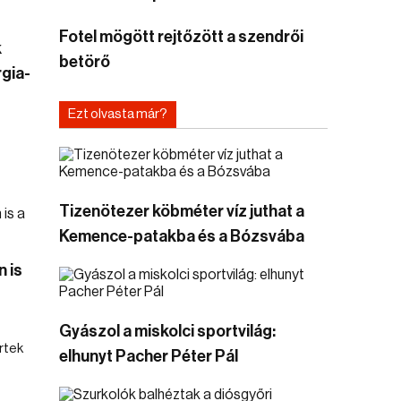
Fotel mögött rejtőzött a szendrői
k
betörő
gia-
Ezt olvasta már?
Tizenötezer köbméter víz juthat a
Kemence-patakba és a Bózsvába
 is
Gyászol a miskolci sportvilág:
rtek
elhunyt Pacher Péter Pál