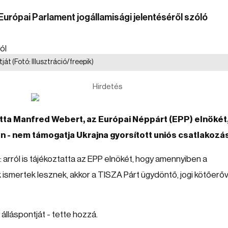
Európai Parlament jogállamisági jelentéséről szóló
tját
(Fotó: Illusztráció/freepik)
Hirdetés
tta Manfred Webert, az Európai Néppárt (EPP) elnökét
n - nem támogatja Ukrajna gyorsított uniós csatlakozás
 arról is tájékoztatta az EPP elnökét, hogy amennyiben a
k ismertek lesznek, akkor a TISZA Párt ügydöntő, jogi kötőerőv
lláspontját - tette hozzá.