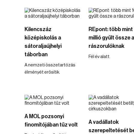
Kilencszáz
REpont: több mint
középiskolás a
millió gyűlt össze 
sátoraljaújhelyi
rászorulóknak
táborban
Fél év alatt.
A nemzeti összetartózás
élményét erősítik.
A MOL pozsonyi
A vadállatok
finomítójában tűz volt
szerepeltetését be