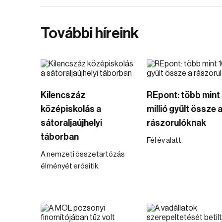
További híreink
Kilencszáz
REpont: több mint
középiskolás a
millió gyűlt össze 
sátoraljaújhelyi
rászorulóknak
táborban
Fél év alatt.
A nemzeti összetartózás
élményét erősítik.