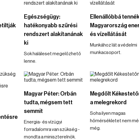
Egészségügy:
Ellenállóbbá tenné
tiltják
hatékonyabb szűrési
Magyarország ener
rendszert alakítanának
és vízellátását
ki
Munkához lát a védelmi
munkacsoport.
Sok haláleset megelőzhető
lenne.
Magyar Péter: Orbán
Megdőlt Kékestetőn
tudta, mégsem tett
a melegrekord
semmit
Soha ilyen magas
ntésre
hőmérsékletet nem mé
Energia- és vízügyi
még.
forradalomra van szükség -
mondta a miniszterelnök.