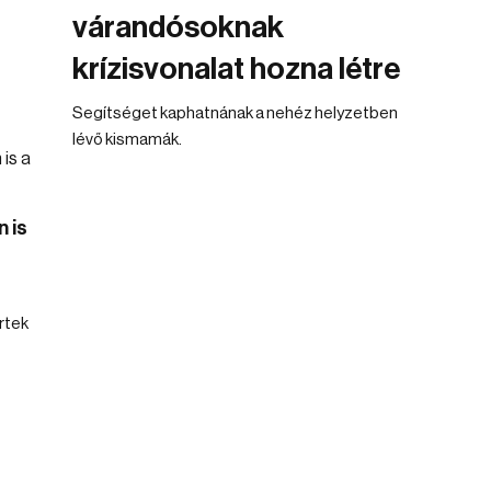
várandósoknak
krízisvonalat hozna létre
Segítséget kaphatnának a nehéz helyzetben
lévő kismamák.
 is
rtek