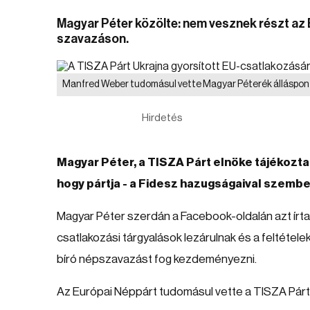
Magyar Péter közölte: nem vesznek részt az 
szavazáson.
Manfred Weber tudomásul vette Magyar Péterék álláspon
Hirdetés
Magyar Péter, a TISZA Párt elnöke tájékozta
hogy pártja - a Fidesz hazugságaival szembe
Magyar Péter szerdán a Facebook-oldalán azt írta:
csatlakozási tárgyalások lezárulnak és a feltétele
bíró népszavazást fog kezdeményezni.
Az Európai Néppárt tudomásul vette a TISZA Párt á