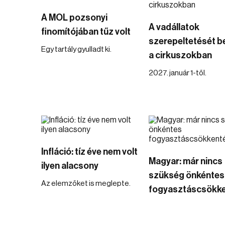
A MOL pozsonyi
A vadállatok
finomítójában tűz volt
szerepeltetését be
Egy tartály gyulladt ki.
a cirkuszokban
2027. január 1-től.
Infláció: tíz éve nem volt
Magyar: már nincs
ilyen alacsony
szükség önkéntes
Az elemzőket is meglepte.
fogyasztáscsökke