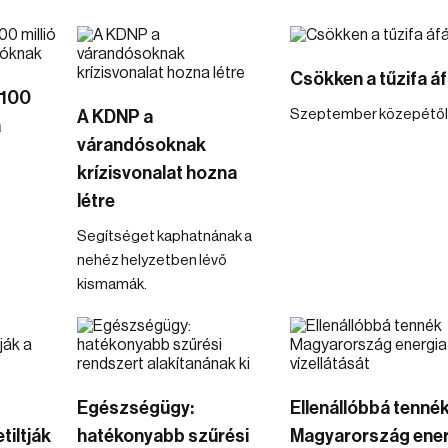
Csökken a tűzifa áf
 100
Szeptember közepétől
A KDNP a
a
várandósoknak
krízisvonalat hozna
létre
Segítséget kaphatnának a
nehéz helyzetben lévő
kismamák.
Egészségügy:
Ellenállóbbá tenné
tiltják
hatékonyabb szűrési
Magyarország ener