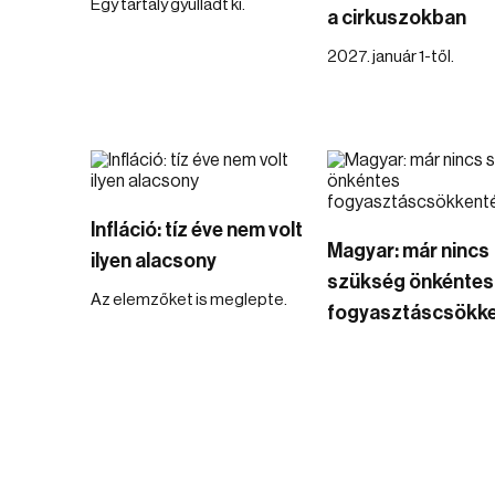
Egy tartály gyulladt ki.
a cirkuszokban
2027. január 1-től.
Infláció: tíz éve nem volt
Magyar: már nincs
ilyen alacsony
szükség önkéntes
Az elemzőket is meglepte.
fogyasztáscsökke