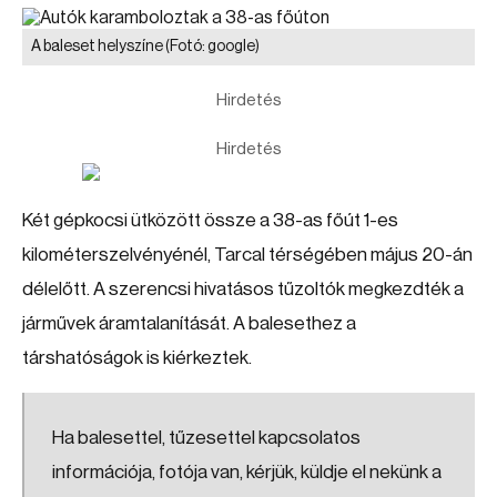
A baleset helyszíne
(Fotó: google)
Hirdetés
Hirdetés
Két gépkocsi ütközött össze a 38-as főút 1-es
kilométerszelvényénél, Tarcal térségében május 20-án
délelőtt. A szerencsi hivatásos tűzoltók megkezdték a
járművek áramtalanítását. A balesethez a
társhatóságok is kiérkeztek.
Ha balesettel, tűzesettel kapcsolatos
információja, fotója van, kérjük, küldje el nekünk a