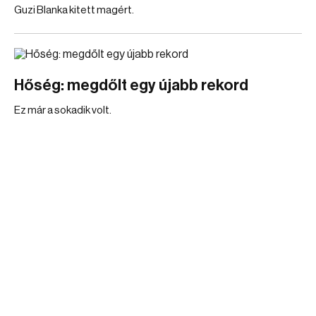
Guzi Blanka kitett magért.
Hőség: megdőlt egy újabb rekord
Ez már a sokadik volt.