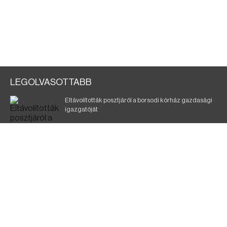
LEGOLVASOTTABB
Eltávolították posztjáról a borsodi kórház gazdasági
igazgatóját
Holttest Miskolcon: nem tudják, ki lehet
Éjszakai fürdőzés várja a vendégeket Borsodban is