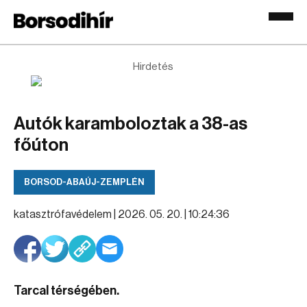
Hirdetés
Autók karamboloztak a 38-as
főúton
BORSOD-ABAÚJ-ZEMPLÉN
katasztrófavédelem |
2026. 05. 20. | 10:24:36
Tarcal térségében.