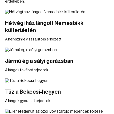
érdekében.
Hétvégi ház lángolt Nemesbikk
külterületén
A helyszínre vízszállító is érkezett.
Jármű ég a sályi garázsban
A lángok továbbterjedtek.
Tűz a Bekecsi-hegyen
A lángok gyorsan terjedtek.