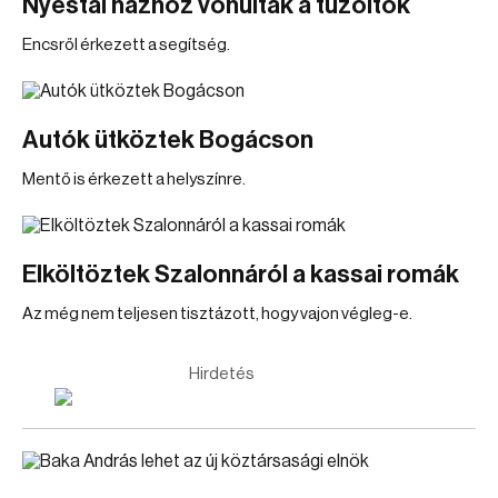
Nyéstai házhoz vonultak a tűzoltók
Encsről érkezett a segítség.
Autók ütköztek Bogácson
Mentő is érkezett a helyszínre.
Elköltöztek Szalonnáról a kassai romák
Az még nem teljesen tisztázott, hogy vajon végleg-e.
Hirdetés