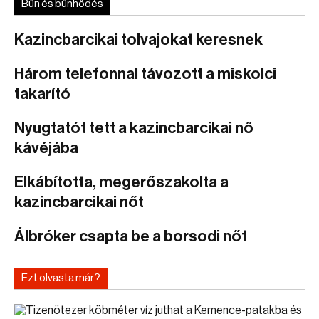
Bűn és bűnhődés
Kazincbarcikai tolvajokat keresnek
Három telefonnal távozott a miskolci
takarító
Nyugtatót tett a kazincbarcikai nő
kávéjába
Elkábította, megerőszakolta a
kazincbarcikai nőt
Álbróker csapta be a borsodi nőt
Ezt olvasta már?