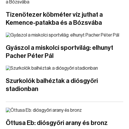
Tizenötezer köbméter víz juthat a
Kemence-patakba és a Bózsvába
Gyászol a miskolci sportvilág: elhunyt
Pacher Péter Pál
Szurkolók balhéztak a diósgyőri
stadionban
Öttusa Eb: diósgyőri arany és bronz