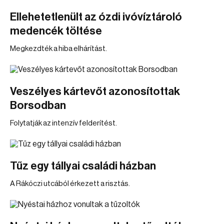
Ellehetetlenült az ózdi ivóvíztároló
medencék töltése
Megkezdték a hiba elhárítást.
Veszélyes kártevőt azonosítottak
Borsodban
Folytatják az intenzív felderítést.
Tűz egy tállyai családi házban
A Rákóczi utcából érkezett a risztás.