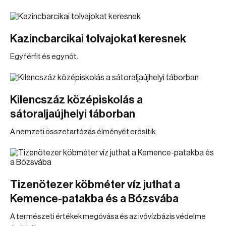
Kazincbarcikai tolvajokat keresnek
Egy férfit és egy nőt.
Kilencszáz középiskolás a
sátoraljaújhelyi táborban
A nemzeti összetartózás élményét erősítik.
Tizenötezer köbméter víz juthat a
Kemence-patakba és a Bózsvába
A természeti értékek megóvása és az ivóvízbázis védelme