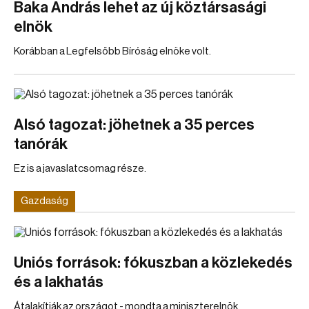
Baka András lehet az új köztársasági
elnök
Korábban a Legfelsőbb Bíróság elnöke volt.
Alsó tagozat: jöhetnek a 35 perces
tanórák
Ez is a javaslatcsomag része.
Gazdaság
Uniós források: fókuszban a közlekedés
és a lakhatás
Átalakítják az országot - mondta a miniszterelnök.