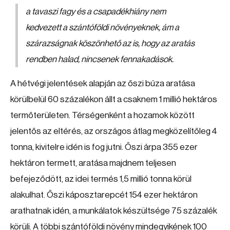
a tavaszi fagy és a csapadékhiány nem
kedvezett a szántóföldi növényeknek, ám a
szárazságnak köszönhető az is, hogy az aratás
rendben halad, nincsenek fennakadások.
A hétvégi jelentések alapján az őszi búza aratása
körülbelül 60 százalékon állt a csaknem 1 millió hektáros
termőterületen. Térségenként a hozamok között
jelentős az eltérés, az országos átlag megközelítőleg 4
tonna, kivitelre idén is fog jutni. Őszi árpa 355 ezer
hektáron termett, aratása majdnem teljesen
befejeződött, az idei termés 1,5 millió tonna körül
alakulhat. Őszi káposztarepcét 154 ezer hektáron
arathatnak idén, a munkálatok készültsége 75 százalék
körüli. A többi szántóföldi növény mindegyikének 100