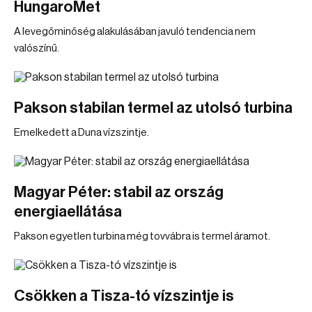
HungaroMet
A levegőminőség alakulásában javuló tendencia nem
valószínű.
Pakson stabilan termel az utolsó turbina
Emelkedett a Duna vízszintje.
Magyar Péter: stabil az ország
energiaellátása
Pakson egyetlen turbina még tovvábra is termel áramot.
Csökken a Tisza-tó vízszintje is