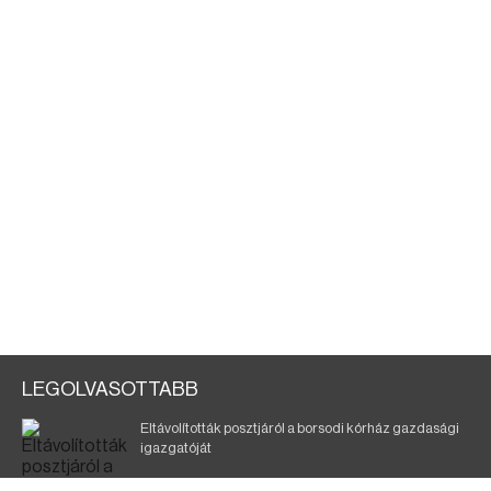
LEGOLVASOTTABB
Eltávolították posztjáról a borsodi kórház gazdasági
igazgatóját