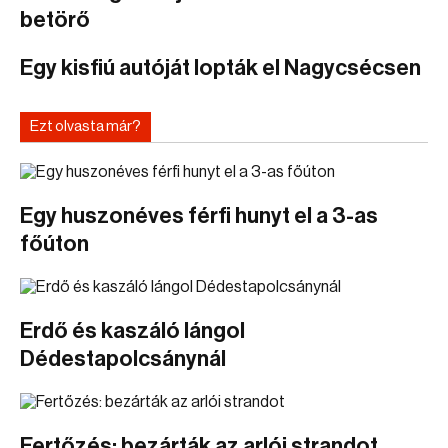
betörő
Egy kisfiú autóját lopták el Nagycsécsen
Ezt olvasta már?
Egy huszonéves férfi hunyt el a 3-as
főúton
Erdő és kaszáló lángol
Dédestapolcsánynál
Fertőzés: bezárták az arlói strandot