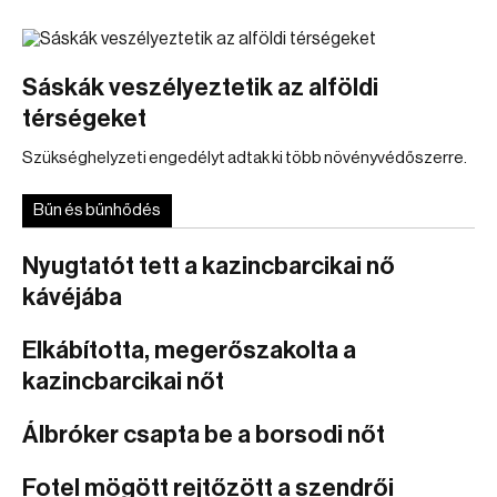
Sáskák veszélyeztetik az alföldi
térségeket
Szükséghelyzeti engedélyt adtak ki több növényvédőszerre.
Bűn és bűnhődés
Nyugtatót tett a kazincbarcikai nő
kávéjába
Elkábította, megerőszakolta a
kazincbarcikai nőt
Álbróker csapta be a borsodi nőt
Fotel mögött rejtőzött a szendrői