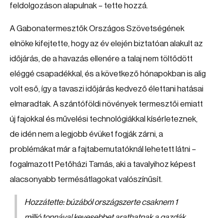
feldolgozáson alapulnak – tette hozzá.
A Gabonatermesztők Országos Szövetségének
elnöke kifejtette, hogy az év elején biztatóan alakult az
időjárás, de a havazás ellenére a talaj nem töltődött
eléggé csapadékkal, és a következő hónapokban is alig
volt eső, így a tavaszi időjárás kedvező élettani hatásai
elmaradtak. A szántóföldi növények termesztői emiatt
új fajokkal és művelési technológiákkal kísérleteznek,
de idén nem a legjobb évüket fogják zárni, a
problémákat már a fajtabemutatóknál lehetett látni –
fogalmazott Petőházi Tamás, aki a tavalyihoz képest
alacsonyabb termésátlagokat valószínűsít.
Hozzátette: búzából országszerte csaknem 1
millió tonnával kevesebbet arathatnak a gazdák,