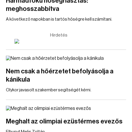
Harmadfokú hőségriasztás:
meghosszabbítva
A következő napokban is tartós hőségre kell számítani.
Hirdetés
Nem csak a hőérzetet befolyásolja a
kánikula
Olykor javasolt szakember segítségét kérni.
Meghalt az olimpiai ezüstérmes evezős
Elhunyt Melis Zoltán.