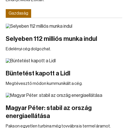
Gazdaság
Selyeben 112 milliós munka indul
Edelényi cég dolgozhat.
Büntetést kapott a Lidl
Megtévesztő módon kummunikált a cég.
Magyar Péter: stabil az ország
energiaellátása
Pakson egyetlen turbina még tovvábra is termel áramot.