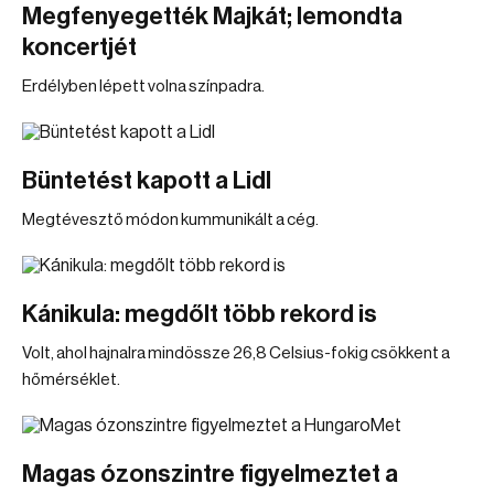
Megfenyegették Majkát; lemondta
koncertjét
Erdélyben lépett volna színpadra.
Büntetést kapott a Lidl
Megtévesztő módon kummunikált a cég.
Kánikula: megdőlt több rekord is
Volt, ahol hajnalra mindössze 26,8 Celsius-fokig csökkent a
hőmérséklet.
Magas ózonszintre figyelmeztet a