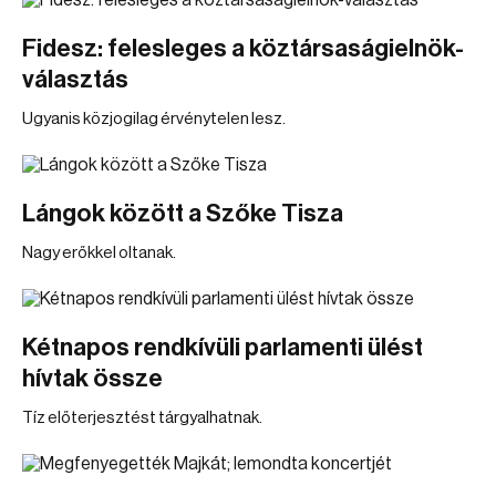
Fidesz: felesleges a köztársaságielnök-
választás
Ugyanis közjogilag érvénytelen lesz.
Lángok között a Szőke Tisza
Nagy erőkkel oltanak.
Kétnapos rendkívüli parlamenti ülést
hívtak össze
Tíz előterjesztést tárgyalhatnak.