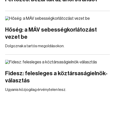
Hőség: a MÁV sebességkorlátozást
vezet be
Dolgoznak a tartós megoldásokon.
Fidesz: felesleges a köztársaságielnök-
választás
Ugyanis közjogilag érvénytelen lesz.