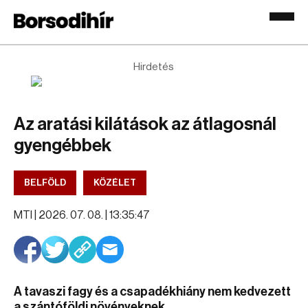
Hirdetés
Az aratási kilátások az átlagosnál
gyengébbek
BELFÖLD
KÖZÉLET
MTI |
2026. 07. 08. | 13:35:47
A tavaszi fagy és a csapadékhiány nem kedvezett
a szántóföldi növényeknek.