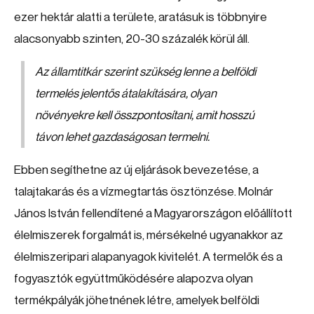
ezer hektár alatti a területe, aratásuk is többnyire
alacsonyabb szinten, 20-30 százalék körül áll.
Az államtitkár szerint szükség lenne a belföldi
termelés jelentős átalakítására, olyan
növényekre kell összpontosítani, amit hosszú
távon lehet gazdaságosan termelni.
Ebben segíthetne az új eljárások bevezetése, a
talajtakarás és a vízmegtartás ösztönzése. Molnár
János István fellendítené a Magyarországon előállított
élelmiszerek forgalmát is, mérsékelné ugyanakkor az
élelmiszeripari alapanyagok kivitelét. A termelők és a
fogyasztók együttműködésére alapozva olyan
termékpályák jöhetnének létre, amelyek belföldi