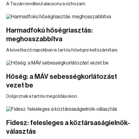
A Tiszán rendkívül alacsony a vízhozam.
Harmadfokú hőségriasztás:
meghosszabbítva
A következő napokban is tartós hőségre kell számítani.
Hőség: a MÁV sebességkorlátozást
vezet be
Dolgoznak a tartós megoldásokon.
Fidesz: felesleges a köztársaságielnök-
választás