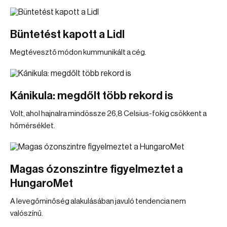
Büntetést kapott a Lidl
Megtévesztő módon kummunikált a cég.
Kánikula: megdőlt több rekord is
Volt, ahol hajnalra mindössze 26,8 Celsius-fokig csökkent a
hőmérséklet.
Magas ózonszintre figyelmeztet a
HungaroMet
A levegőminőség alakulásában javuló tendencia nem
valószínű.