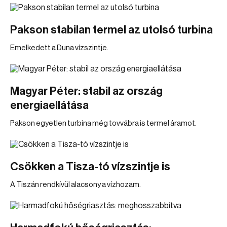
Pakson stabilan termel az utolsó turbina
Emelkedett a Duna vízszintje.
Magyar Péter: stabil az ország
energiaellátása
Pakson egyetlen turbina még tovvábra is termel áramot.
Csökken a Tisza-tó vízszintje is
A Tiszán rendkívül alacsony a vízhozam.