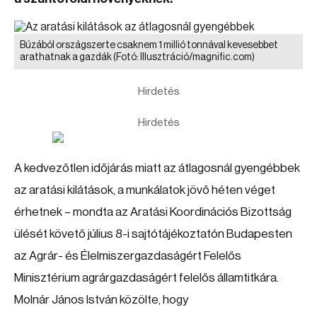
Búzából országszerte csaknem 1 millió tonnával kevesebbet
arathatnak a gazdák
(Fotó: Illusztráció/magnific.com)
Hirdetés
Hirdetés
A kedvezőtlen időjárás miatt az átlagosnál gyengébbek
az aratási kilátások, a munkálatok jövő héten véget
érhetnek – mondta az Aratási Koordinációs Bizottság
ülését követő július 8-i sajtótájékoztatón Budapesten
az Agrár- és Élelmiszergazdaságért Felelős
Minisztérium agrárgazdaságért felelős államtitkára.
Molnár János István közölte, hogy