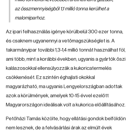
az összmennyiségből 1,1 millió tonna kerülhet a
malomiparhoz.
Az ipari felhasználás igénye körülbelül 300 ezer tonna,
és csaknem ugyanennyi a vetőmagszükséglet is. A
takarmányipar további 1,3-1,4 millió tonnát használhat föl,
ami több, mint a korábbi években, ugyanis a gyártók őszi
kalászosokkal ellensúlyozzák a kukoricatermelés
csökkenését. Ez szintén éghajlati okokkal
magyarázható, ma ugyanis Lengyelországban adottak
azok a körülmények, amelyek 10-15 évvel ezelőtt
Magyarországon ideálisak volt a kukorica előállításához.
Petőházi Tamás közölte, hogy ellátási gondok belföldön
nem lesznek, de a felvásárlási árak az elmúlt évek