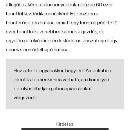
átlagához képest alacsonyabbak, a búzáé 60 ezer
forinttól kezdődik tonnánként. Ez részben a
forinterősödés hatása, emiatt egy tonna árpáért 7-9
ezer forinttal kevesebbet kapnak a gazdák, de
egyelőre a felvásárlói érdeklődés is visszafogott, így
ennek sincs árfelhajtó hatása.
Hozzátette ugyanakkor, hogy Dél-Amerikában
jelentős terméskiesés várható, ami komolyan
befolyásolhatja a gabonapiaci árakat
világszerte.
Hirdetés