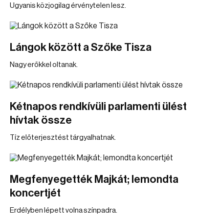
Ugyanis közjogilag érvénytelen lesz.
Lángok között a Szőke Tisza
Nagy erőkkel oltanak.
Kétnapos rendkívüli parlamenti ülést
hívtak össze
Tíz előterjesztést tárgyalhatnak.
Megfenyegették Majkát; lemondta
koncertjét
Erdélyben lépett volna színpadra.