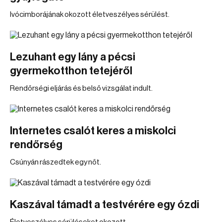
Ivócimborájának okozott életveszélyes sérülést.
Lezuhant egy lány a pécsi
gyermekotthon tetejéről
Rendőrségi eljárás és belső vizsgálat indult.
Internetes csalót keres a miskolci
rendőrség
Csúnyán rászedtek egy nőt.
Kaszával támadt a testvérére egy ózdi