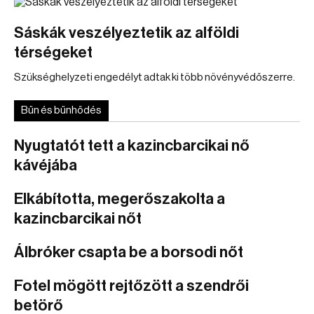
Sáskák veszélyeztetik az alföldi
térségeket
Szükséghelyzeti engedélyt adtak ki több növényvédőszerre.
Bűn és bűnhődés
Nyugtatót tett a kazincbarcikai nő
kávéjába
Elkábította, megerőszakolta a
kazincbarcikai nőt
Álbróker csapta be a borsodi nőt
Fotel mögött rejtőzött a szendrői
betörő