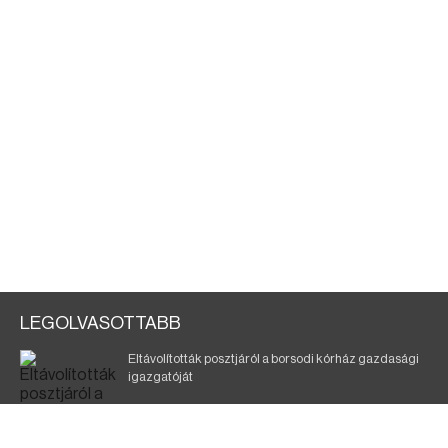
LEGOLVASOTTABB
Eltávolították posztjáról a borsodi kórház gazdasági
igazgatóját
Szélerőmű-fejlesztést tervez a TISZA-kormány