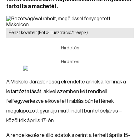
tartotta a machetét.
Pénzt követelt
(Fotó: Illusztráció/freepik)
Hirdetés
Hirdetés
A Miskolci Járásbíróság elrendelte annak a férfinak a
letartóztatását, akivel szemben két rendbeli
felfegyverkezve elkövetett rablás bűntettének
megalapozott gyanúja miatt indult büntetőeljárás –
közölték április 17-én.
A rendelkezésre álló adatok szerint a terhelt április 15-