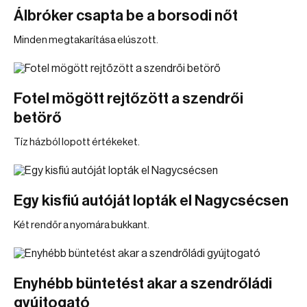
Álbróker csapta be a borsodi nőt
Minden megtakarítása elúszott.
Fotel mögött rejtőzött a szendrői
betörő
Tíz házból lopott értékeket.
Egy kisfiú autóját lopták el Nagycsécsen
Két rendőr a nyomára bukkant.
Enyhébb büntetést akar a szendrőládi
gyújtogató