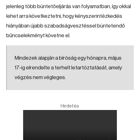
jelenleg több büntetőeljárás van folyamatban, így okkal
lehet arra következtetni, hogy kényszerintézkedés
hiányában újabb szabadságvesztéssel büntetendő
bűncselekményt követne el.
Mindezek alapján a bíróság egy hónapra, május
17-ig elrendelte a terhelt letartóztatását, amely
végzés nem végleges.
Hirdetés