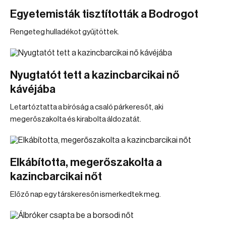
Egyetemisták tisztították a Bodrogot
Rengeteg hulladékot gyűjtöttek.
Nyugtatót tett a kazincbarcikai nő
kávéjába
Letartóztatta a bíróság a csaló párkeresőt, aki
megerőszakolta és kirabolta áldozatát.
Elkábította, megerőszakolta a
kazincbarcikai nőt
Előző nap egy társkeresőn ismerkedtek meg.