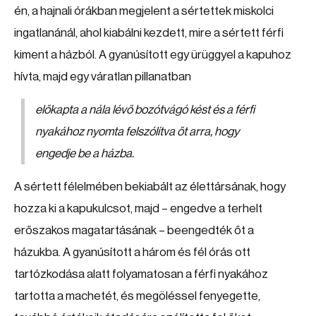
én, a hajnali órákban megjelent a sértettek miskolci
ingatlanánál, ahol kiabálni kezdett, mire a sértett férfi
kiment a házból. A gyanúsított egy ürüggyel a kapuhoz
hívta, majd egy váratlan pillanatban
előkapta a nála lévő bozótvágó kést és a férfi
nyakához nyomta felszólítva őt arra, hogy
engedje be a házba.
A sértett félelmében bekiabált az élettársának, hogy
hozza ki a kapukulcsot, majd – engedve a terhelt
erőszakos magatartásának – beengedték őt a
házukba. A gyanúsított a három és fél órás ott
tartózkodása alatt folyamatosan a férfi nyakához
tartotta a machetét, és megöléssel fenyegette,