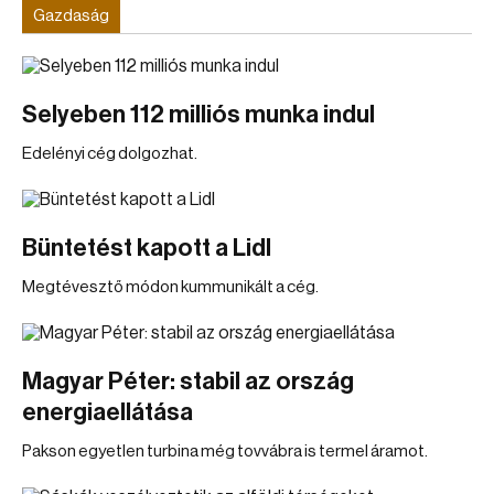
Gazdaság
Selyeben 112 milliós munka indul
Edelényi cég dolgozhat.
Büntetést kapott a Lidl
Megtévesztő módon kummunikált a cég.
Magyar Péter: stabil az ország
energiaellátása
Pakson egyetlen turbina még tovvábra is termel áramot.