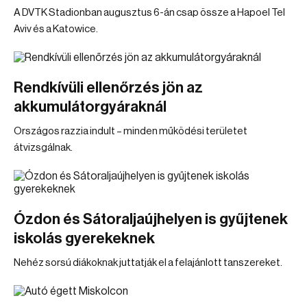
A DVTK Stadionban augusztus 6-án csap össze a Hapoel Tel
Aviv és a Katowice.
Rendkívüli ellenőrzés jön az
akkumulátorgyáraknál
Országos razzia indult – minden működési területet
átvizsgálnak.
Ózdon és Sátoraljaújhelyen is gyűjtenek
iskolás gyerekeknek
Nehéz sorsú diákoknak juttatják el a felajánlott tanszereket.