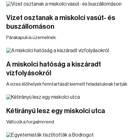
Vizet osztanak a miskolci vasút- és
buszállomáson
Párakapuk is üzemelnek.
A miskolci hatóság a kiszáradt
vízfolyásokról
A vizes élőhelyek fenntartását kiemelt feladatuknak tartják.
Kétirányú lesz egy miskolci utca
Változik a forgalmi rend.