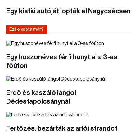
Egy kisfiú autóját lopták el Nagycsécsen
Ezt olvasta már?
Egy huszonéves férfi hunyt el a 3-as
főúton
Erdő és kaszáló lángol
Dédestapolcsánynál
Fertőzés: bezárták az arlói strandot