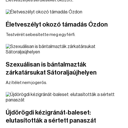
Életveszélyes sérüléseket okozott.
Életveszélyt okozó támadás Ózdon
Testvérét sebesítette meg egy férfi.
Szexuálisan is bántalmazták
zárkatársukat Sátoraljaújhelyen
Az ítélet nem jogerős.
Újdörögdi kézigránát-baleset:
elutasították a sértett panaszát