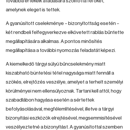
továbbá értékeik átadására szólította fel őket,
amelynek eleget is tettek.
A gyanúsított cselekménye – bizonyítottság esetén –
két rendbeli felfegyverkezve elkövetett rablás bűntette
megállapítására alkalmas. A pontos minősítés
megállapítása a további nyomozás feladatát képezi.
A kiemelkedő tárgyi súlyú bűncselekmény miatt
kiszabható büntetési tétel nagysága miatt fennáll a
szökés, elrejtőzés veszélye, amelyet a terhelt személyi
körülményei nem ellensúlyoznak. Tartani kell attól, hogy
szabadlábon hagyása esetén a sértettek
befolyásolásával, megfélemlítésével, illetve a tárgyi
bizonyítási eszközök elrejtésével, megsemmisítésével
veszélyeztetné a bizonyítást. A gyanúsítottal szemben