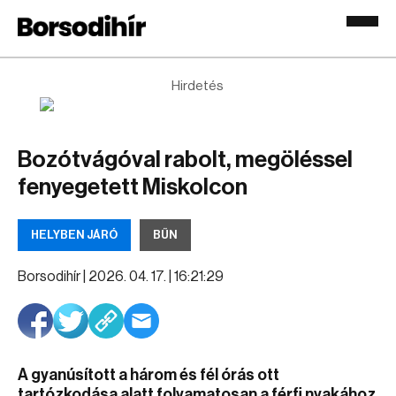
Hirdetés
Bozótvágóval rabolt, megöléssel
fenyegetett Miskolcon
HELYBEN JÁRÓ
BŰN
Borsodihír |
2026. 04. 17. | 16:21:29
A gyanúsított a három és fél órás ott
tartózkodása alatt folyamatosan a férfi nyakához