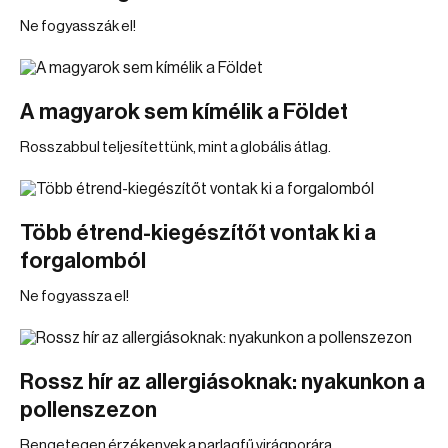
Ne fogyasszák el!
A magyarok sem kímélik a Földet
Rosszabbul teljesítettünk, mint a globális átlag.
Több étrend-kiegészítőt vontak ki a
forgalomból
Ne fogyassza el!
Rossz hír az allergiásoknak: nyakunkon a
pollenszezon
Rengetegen érzékenyek a parlagfű virágporára.