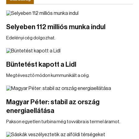
Selyeben 112 milliós munka indul
Edelényi cég dolgozhat.
Büntetést kapott a Lidl
Megtévesztő módon kummunikált a cég.
Magyar Péter: stabil az ország
energiaellátása
Pakson egyetlen turbina még tovvábra is termel áramot.