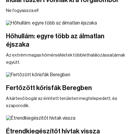
Indiai fűszert vonnak ki a forgalomból
Ne fogyassza el!
Hőhullám: egyre több az álmatlan
éjszaka
Az extrém magas hőmérsékletek többlethalálozással járnak
együtt.
Fertőzött kőrisfák Beregben
A kártevő bogár az érintett területen megtelepedett, és
szaporodik.
Étrendkiegészítőt hívtak vissza