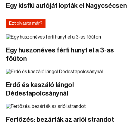
Egy kisfiú autóját lopták el Nagycsécsen
Ezt olvasta már?
Egy huszonéves férfi hunyt el a 3-as
főúton
Erdő és kaszáló lángol
Dédestapolcsánynál
Fertőzés: bezárták az arlói strandot