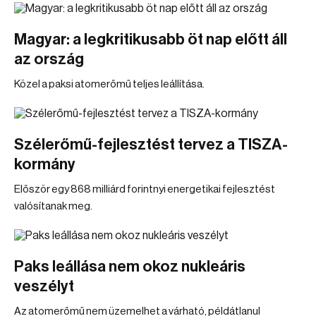
Magyar: a legkritikusabb öt nap előtt áll
az ország
Közel a paksi atomerőmű teljes leállítása.
Szélerőmű-fejlesztést tervez a TISZA-
kormány
Először egy 868 milliárd forintnyi energetikai fejlesztést
valósítanak meg.
Paks leállása nem okoz nukleáris
veszélyt
Az atomerőmű nem üzemelhet a várható, példátlanul