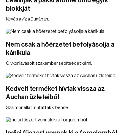
Leállítják a paksi atomerőmű egyik
blokkját
Kevés a víz a Dunában.
Nem csak a hőérzetet befolyásolja a
kánikula
Olykor javasolt szakember segítségét kérni.
Kedvelt terméket hívtak vissza az
Auchan üzleteiből
Szalmonellát mutattak ki benne.