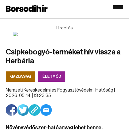
Hirdetés
Csipkebogyó-terméket hív vissza a
Herbária
GAZDASÁG
ÉLETMÓD
Nemzeti Kereskedelmi és Fogyasztóvédelmi Hatóság |
2026. 05. 14. | 13:23:35
Növényvédőszer-hatóanyag lehet benne.