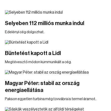
Selyeben 112 milliós munka indul
Edelényi cég dolgozhat.
Büntetést kapott a Lidl
Megtévesztő módon kummunikált a cég.
Magyar Péter: stabil az ország
energiaellátása
Pakson egyetlen turbina még tovvábra is termel áramot.