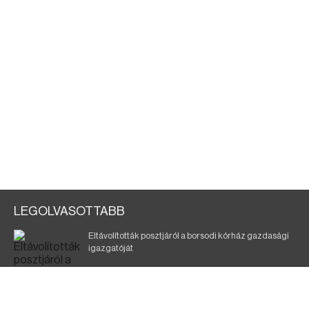
LEGOLVASOTTABB
Eltávolították posztjáról a borsodi kórház gazdasági
igazgatóját
Szélerőmű-fejlesztést tervez a TISZA-kormány