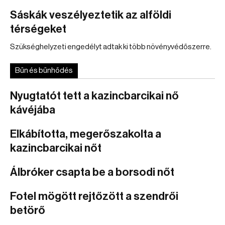
Sáskák veszélyeztetik az alföldi
térségeket
Szükséghelyzeti engedélyt adtak ki több növényvédőszerre.
Bűn és bűnhődés
Nyugtatót tett a kazincbarcikai nő
kávéjába
Elkábította, megerőszakolta a
kazincbarcikai nőt
Álbróker csapta be a borsodi nőt
Fotel mögött rejtőzött a szendrői
betörő