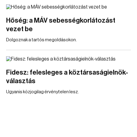
Hőség: a MÁV sebességkorlátozást
vezet be
Dolgoznak a tartós megoldásokon.
Fidesz: felesleges a köztársaságielnök-
választás
Ugyanis közjogilag érvénytelen lesz.