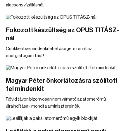
alacsony vízállásnál.
Fokozott készültség az OPUS TITÁSZ-
nál
Csökkentse mindenki lehetőségei szerint az
energiafogasztást!
Magyar Péter önkorlátozásra szólított
fel mindenkit
Rövid távon bizonyosan nem várható az atomerőmű
újraindítása - mondta a miniszterelnök.