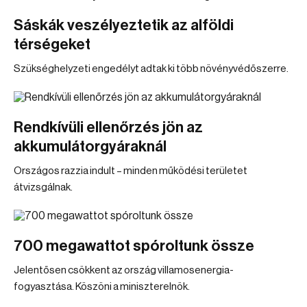
Sáskák veszélyeztetik az alföldi
térségeket
Szükséghelyzeti engedélyt adtak ki több növényvédőszerre.
Rendkívüli ellenőrzés jön az
akkumulátorgyáraknál
Országos razzia indult – minden működési területet
átvizsgálnak.
700 megawattot spóroltunk össze
Jelentősen csökkent az ország villamosenergia-
fogyasztása. Köszöni a miniszterelnök.