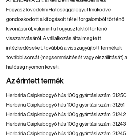
A HERBÁRIA Zrt. a Nemzeti Kereskedelmi és
Fogyasztóvédelmi Hatósággal együttműködve
gondoskodott a kifogásolt tétel forgalomból történő
kivonásáról, valamint a fogyasztóktól történő
visszahívásáról. A vállalkozás által megtett
intézkedéseket, továbbá a visszagyűjtött termékek
további sorsát (megsemmisítését vagy elszállítását) a
hatóság nyomon követi.
Az érintett termék
Herbária Csipkebogyó hús 100g gyártási szám: 31250
Herbária Csipkebogyó hús 100g gyártási szám: 31251
Herbária Csipkebogyó hús 100g gyártási szám: 31242
Herbária Csipkebogyó hús 100g gyártási szám: 31243
Herbária Csipkebogyó hús 100g gyártási szám: 31245