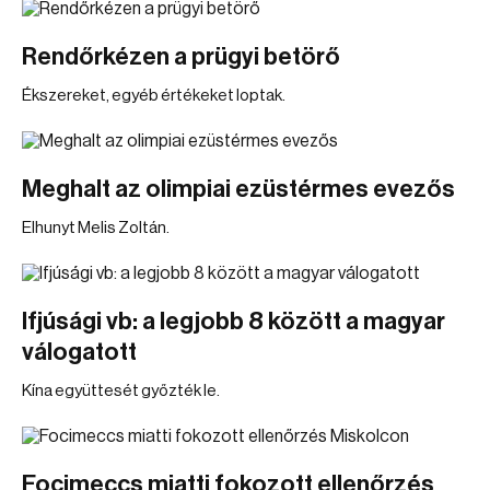
Rendőrkézen a prügyi betörő
Ékszereket, egyéb értékeket loptak.
Meghalt az olimpiai ezüstérmes evezős
Elhunyt Melis Zoltán.
Ifjúsági vb: a legjobb 8 között a magyar
válogatott
Kína együttesét győzték le.
Focimeccs miatti fokozott ellenőrzés