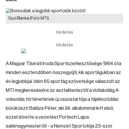
Guzi Blanka
(Fotó: MTI)
Hirdetés
Hirdetés
A Magyar Távirati Iroda Sportszerkesztősége 1964 óta
minden esztendőben összegyűjti, kik sportágukban az
év legjobbjai. Idén 65 sportág szövetsége válaszolt az
MTI megkeresésére az asztalitenisztől a vízilabdáig.A
voksolás történetének új csúcstartója a tájékozódási
búvárúszó Balázs Péter, aki 24. alkalommal lett első,
ezzel átvette a vezetést Portisch Lajos
sakknagymestertől - a Nemzet Sportolója 23-szor