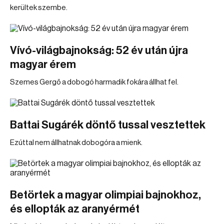
kerültek szembe.
Vívó-világbajnokság: 52 év után újra
magyar érem
Szemes Gergő a dobogó harmadik fokára állhat fel.
Battai Sugárék döntő tussal vesztettek
Ezúttal nem állhatnak dobogóra a mienk.
Betörtek a magyar olimpiai bajnokhoz,
és ellopták az aranyérmét