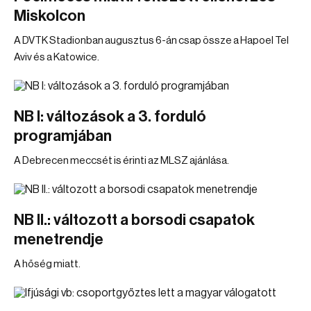
Miskolcon
A DVTK Stadionban augusztus 6-án csap össze a Hapoel Tel
Aviv és a Katowice.
NB I: változások a 3. forduló
programjában
A Debrecen meccsét is érinti az MLSZ ajánlása.
NB II.: változott a borsodi csapatok
menetrendje
A hőség miatt.