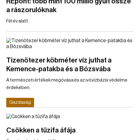
REpont: több mint 100 millió gyűlt össze
a rászorulóknak
Fél év alatt.
Tizenötezer köbméter víz juthat a
Kemence-patakba és a Bózsvába
A természeti értékek megóvása és az ivóvízbázis védelme
érdekében.
Gazdaság
Csökken a tűzifa áfája