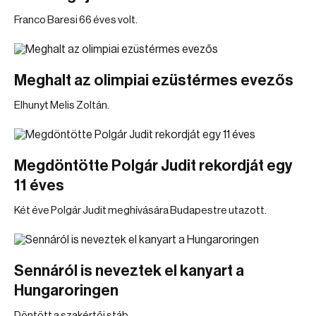
Franco Baresi 66 éves volt.
Meghalt az olimpiai ezüstérmes evezős
Elhunyt Melis Zoltán.
Megdöntötte Polgár Judit rekordját egy
11 éves
Két éve Polgár Judit meghívására Budapestre utazott.
Sennáról is neveztek el kanyart a
Hungaroringen
Döntött a szakértői stáb.