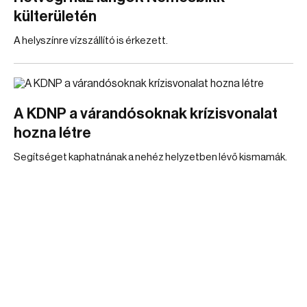
külterületén
A helyszínre vízszállító is érkezett.
A KDNP a várandósoknak krízisvonalat
hozna létre
Segítséget kaphatnának a nehéz helyzetben lévő kismamák.