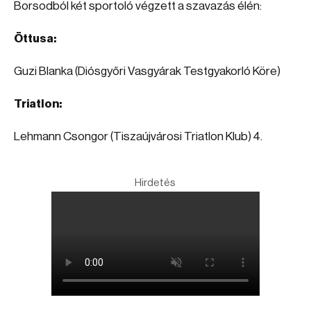
Borsodból két sportoló végzett a szavazás élén:
Öttusa:
Guzi Blanka (Diósgyőri Vasgyárak Testgyakorló Köre)
Triatlon:
Lehmann Csongor (Tiszaújvárosi Triatlon Klub) 4.
Hirdetés