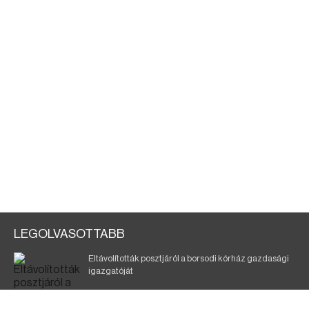
LEGOLVASOTTABB
Eltávolították posztjáról a borsodi kórház gazdasági
igazgatóját