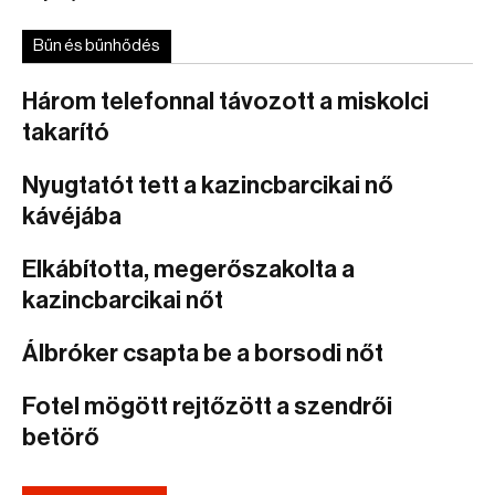
Bűn és bűnhődés
Három telefonnal távozott a miskolci
takarító
Nyugtatót tett a kazincbarcikai nő
kávéjába
Elkábította, megerőszakolta a
kazincbarcikai nőt
Álbróker csapta be a borsodi nőt
Fotel mögött rejtőzött a szendrői
betörő