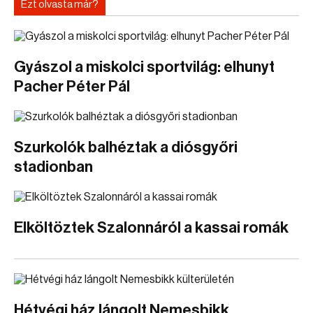
Ezt olvasta már?
Gyászol a miskolci sportvilág: elhunyt
Pacher Péter Pál
Szurkolók balhéztak a diósgyőri
stadionban
Elköltöztek Szalonnáról a kassai romák
Hétvégi ház lángolt Nemesbikk