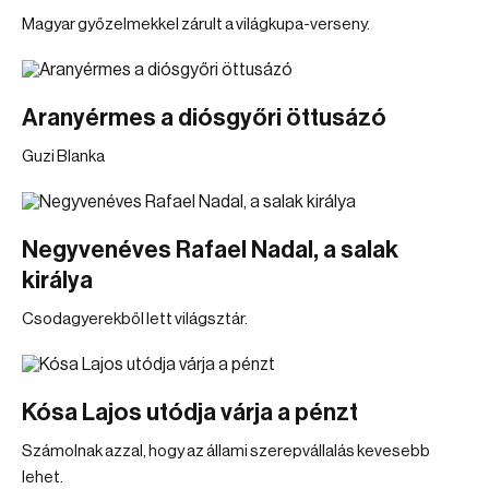
Magyar győzelmekkel zárult a világkupa-verseny.
Aranyérmes a diósgyőri öttusázó
Guzi Blanka
Negyvenéves Rafael Nadal, a salak
királya
Csodagyerekből lett világsztár.
Kósa Lajos utódja várja a pénzt
Számolnak azzal, hogy az állami szerepvállalás kevesebb
lehet.