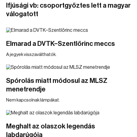
Ifjúsági vb: csoportgyőztes lett a magyar
válogatott
Elmarad a DVTK–Szentlőrinc meccs
A jegyek visszaválthatók.
Spórolás miatt módosul az MLSZ
menetrendje
Nem kapcsolnak lámpákat.
Meghalt az olaszok legendás
labdarúgója