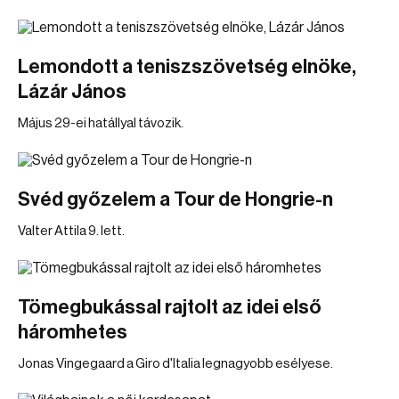
Lemondott a teniszszövetség elnöke,
Lázár János
Május 29-ei hatállyal távozik.
Svéd győzelem a Tour de Hongrie-n
Valter Attila 9. lett.
Tömegbukással rajtolt az idei első
háromhetes
Jonas Vingegaard a Giro d'Italia legnagyobb esélyese.