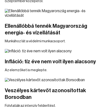
Szeptember közepétől.
Ellenállóbbá tennék Magyarország
energia- és vízellátását
Munkához lát a védelmi munkacsoport.
Infláció: tíz éve nem volt ilyen alacsony
Az elemzőket is meglepte.
Veszélyes kártevőt azonosítottak
Borsodban
Folytatják az intenzív felderítést.