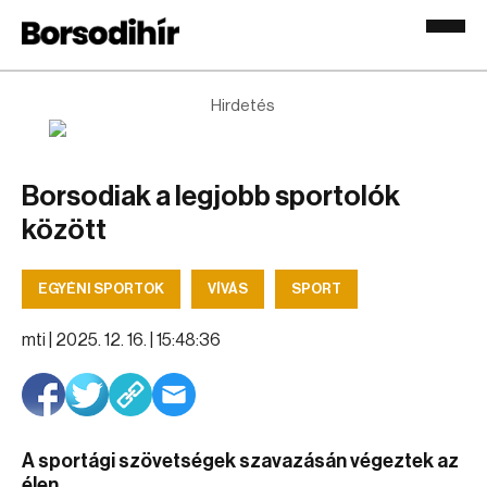
Hirdetés
Borsodiak a legjobb sportolók
között
EGYÉNI SPORTOK
VÍVÁS
SPORT
mti |
2025. 12. 16. | 15:48:36
A sportági szövetségek szavazásán végeztek az
élen.