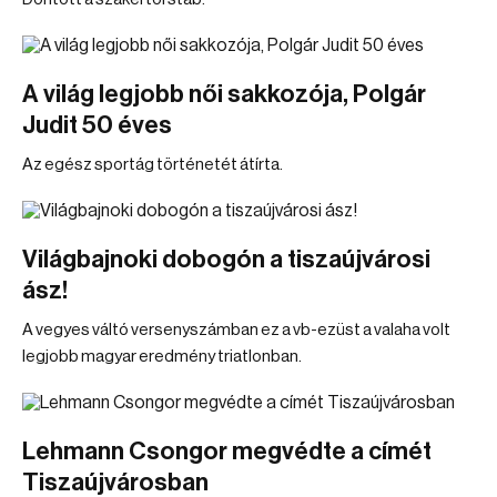
A világ legjobb női sakkozója, Polgár
Judit 50 éves
Az egész sportág történetét átírta.
Világbajnoki dobogón a tiszaújvárosi
ász!
A vegyes váltó versenyszámban ez a vb-ezüst a valaha volt
legjobb magyar eredmény triatlonban.
Lehmann Csongor megvédte a címét
Tiszaújvárosban