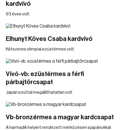
kardvívó
93 éves volt.
Elhunyt Köves Csaba kardvívó
Kétszeres olimpiai ezüstérmes volt.
Vívó-vb: ezüstérmes a férfi
párbajtőrcsapat
Japán ezúttal megállíthatatlan volt.
Vb-bronzérmes a magyar kardcsapat
A harmadik helyért rendezett mérkőzésen a japánokkal