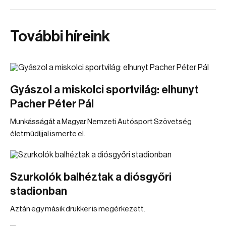
További híreink
Gyászol a miskolci sportvilág: elhunyt
Pacher Péter Pál
Munkásságát a Magyar Nemzeti Autósport Szövetség
életműdíjjal ismerte el.
Szurkolók balhéztak a diósgyőri
stadionban
Aztán egy másik drukker is megérkezett.