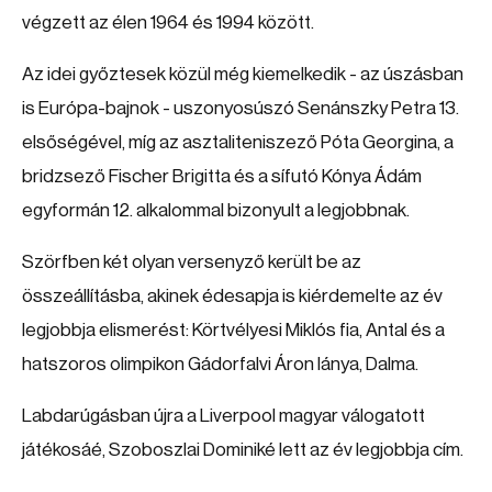
végzett az élen 1964 és 1994 között.
Az idei győztesek közül még kiemelkedik - az úszásban
is Európa-bajnok - uszonyosúszó Senánszky Petra 13.
elsőségével, míg az asztaliteniszező Póta Georgina, a
bridzsező Fischer Brigitta és a sífutó Kónya Ádám
egyformán 12. alkalommal bizonyult a legjobbnak.
Szörfben két olyan versenyző került be az
összeállításba, akinek édesapja is kiérdemelte az év
legjobbja elismerést: Körtvélyesi Miklós fia, Antal és a
hatszoros olimpikon Gádorfalvi Áron lánya, Dalma.
Labdarúgásban újra a Liverpool magyar válogatott
játékosáé, Szoboszlai Dominiké lett az év legjobbja cím.