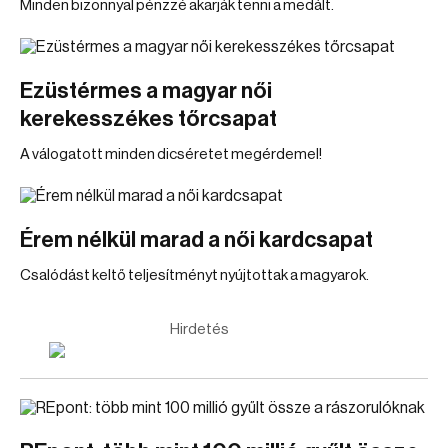
Minden bizonnyal pénzzé akarják tenni a medált.
Ezüstérmes a magyar női
kerekesszékes tőrcsapat
A válogatott minden dicséretet megérdemel!
Érem nélkül marad a női kardcsapat
Csalódást keltő teljesítményt nyújtottak a magyarok.
Hirdetés