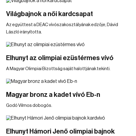
Világbajnok a női kardcsapat
Az együttest a DEAC vívószakosztályának edzője, Dávid
László irányította.
Elhunyt az olimpiai ezüstérmes vívó
A Magyar Olimpiai Bizottság saját halottjának tekinti.
Magyar bronz a kadet vívó Eb-n
Godó Vilmos dobogós.
Elhunyt Hámori Jenő olimpiai bajnok