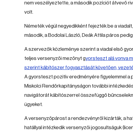
nem veszélyeztette, a második pozíciót átvevő ri
volt.
Németék végül negyedikként fejezték be a viadalt
második, a Bodolai László, Deák Attila páros pedig
A szervezők közleménye szerint a viadal első gy
teljes versenyzői mezőnyt g
yorsteszt alá vonva m
szerint kábítószer fogyasztását követően, vezet
A gyorsteszt pozitív eredményére figyelemmel a pár
Miskolci Rendőrkapitányságon további intézkedés 
navigátorát kábítószerrel összefüggő bűncselekmé
ügyeket.
A versenyzőpárost a rendezvényről kizárták, a hat
hatállyal intézkedik versenyzői jogosultságuk (lic