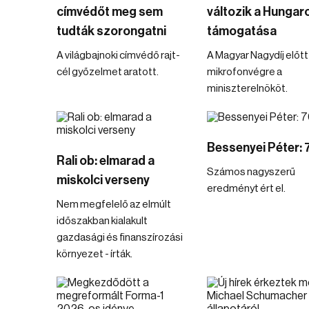
címvédőt meg sem
változik a Hungar
tudták szorongatni
támogatása
A világbajnoki címvédő rajt-
A Magyar Nagydíj előtt
cél győzelmet aratott.
mikrofonvégre a
miniszterelnököt.
Bessenyei Péter: 
Rali ob: elmarad a
Számos nagyszerű
miskolci verseny
eredményt ért el.
Nem megfelelő az elmúlt
időszakban kialakult
gazdasági és finanszírozási
környezet - írták.