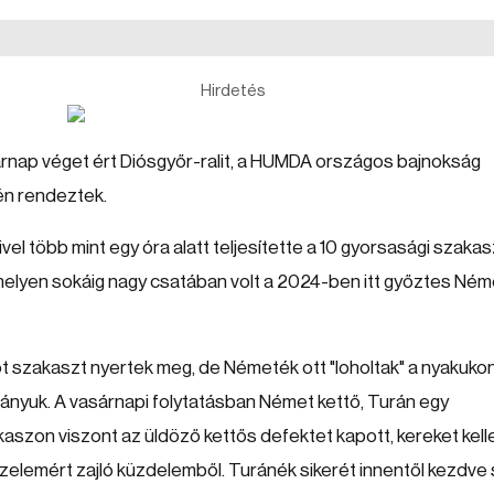
Hirdetés
árnap véget ért Diósgyőr-ralit, a HUMDA országos bajnokság
én rendeztek.
vel több mint egy óra alatt teljesítette a 10 gyorsasági szaka
amelyen sokáig nagy csatában volt a 2024-ben itt győztes Ném
öt szakaszt nyertek meg, de Németék ott "loholtak" a nyakukon
rányuk. A vasárnapi folytatásban Német kettő, Turán egy
kaszon viszont az üldöző kettős defektet kapott, kereket kell
győzelemért zajló küzdelemből. Turánék sikerét innentől kezdve 