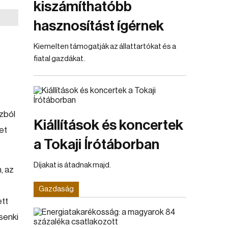
kiszámíthatóbb
hasznosítást ígérnek
Kiemelten támogatják az állattartókat és a
fiatal gazdákat.
szból
Kiállítások és koncertek
et
a Tokaji Írótáborban
Díjakat is átadnak majd.
, az
Gazdaság
ett
senki