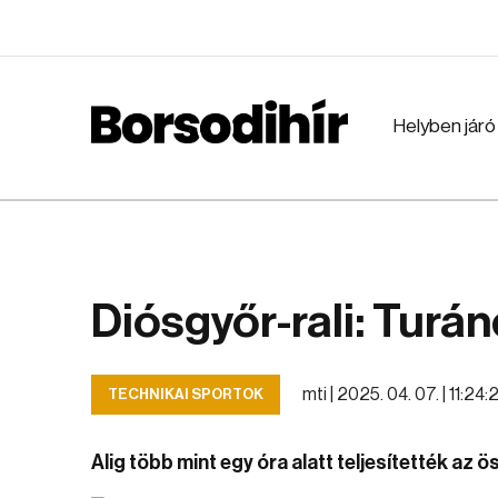
Helyben járó
Diósgyőr-rali: Turán
mti |
2025. 04. 07. | 11:24:
TECHNIKAI SPORTOK
Alig több mint egy óra alatt teljesítették az ö