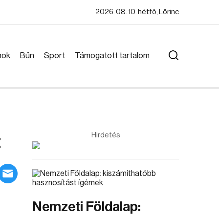
2026. 08. 10. hétfő, Lőrinc
mok
Bűn
Sport
Támogatott tartalom
t
Hirdetés
Nemzeti Földalap: