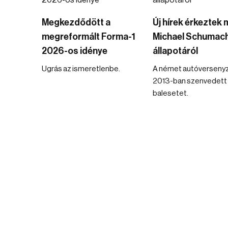
Megkezdődött a
Új hírek érkeztek
megreformált Forma-1
Michael Schumac
2026-os idénye
állapotáról
Ugrás az ismeretlenbe.
A német autóverseny
2013-ban szenvedett 
balesetet.