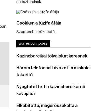
miniszterelnök.
Csökken a tűzifa áfája
ban,
Szeptember közepétől.
Bűn és bűnhődés
Kazincbarcikai tolvajokat keresnek
Három telefonnal távozott a miskolci
takarító
Nyugtatót tett a kazincbarcikai nő
kávéjába
Elkábította, megerőszakolta a