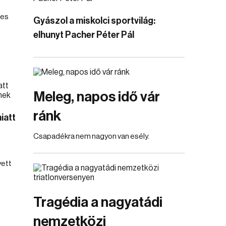
jes
Gyászol a miskolci sportvilág:
elhunyt Pacher Péter Pál
Meleg, napos idő vár
ránk
iatt
Csapadékra nem nagyon van esély.
yett
Tragédia a nagyatádi
nemzetközi