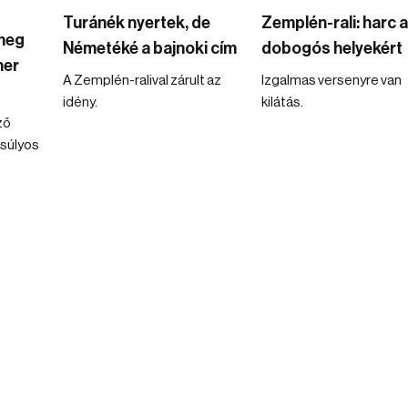
Turánék nyertek, de
Zemplén-rali: harc a
 meg
Németéké a bajnoki cím
dobogós helyekért
her
A Zemplén-ralival zárult az
Izgalmas versenyre van
idény.
kilátás.
ző
súlyos