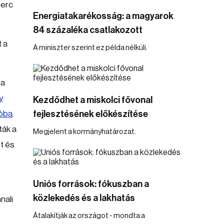
perc
Energiatakarékosság: a magyarok
84 százaléka csatlakozott
 a
A miniszter szerint ez példa nélküli.
 a
y
Kezdődhet a miskolci fővonal
tóba
.
fejlesztésének előkészítése
ták a
Megjelent a kormányhatározat.
t és
Uniós források: fókuszban a
közlekedés és a lakhatás
nali
Átalakítják az országot - mondta a