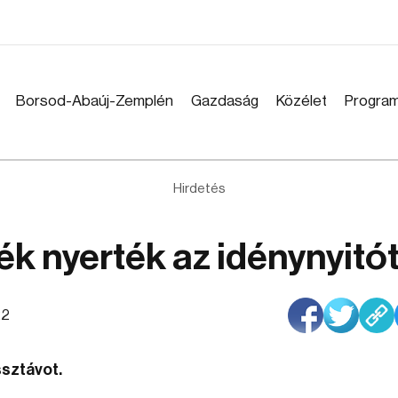
Borsod-Abaúj-Zemplén
Gazdaság
Közélet
Progra
Hirdetés
ék nyerték az idénynyitó
22
ssztávot.