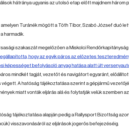
válisok hátránya ugyanis az utolsó etap előtt majdnem három 
, amelyen Turánék mögött a Tóth Tibor, Szabó József duó lett
 a harmadik.
orsasági szakaszát megelőzően a Miskolci Rendőrkapitányság
egállapította, hogy az egyik páros az előzetes teszteredmén
ési képességet befolyásoló anyag hatása alatt ült versenyau
os mindkét tagját, vezetőt és navigátort egyaránt, előállítot
végett. A hatóság tájékoztatása szerint a gépjármű vezetőjé
nyek miatt vonták eljárás alá és folytatják velük szemben az
óság tájékoztatása alapján pedig a Rallysport Bizottság azon
encük) visszavonásáról az eljárások jogerős befejezéséig.