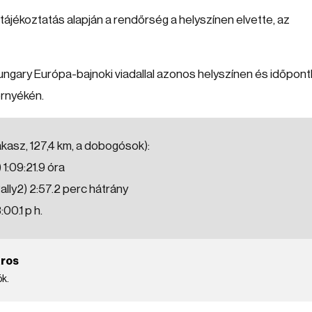
ájékoztatás alapján a rendőrség a helyszínen elvette, az
ngary Európa-bajnoki viadallal azonos helyszínen és időpont
örnyékén.
kasz, 127,4 km, a dobogósok):
 1:09:21.9 óra
lly2) 2:57.2 perc hátrány
00.1 p h.
áros
ök.