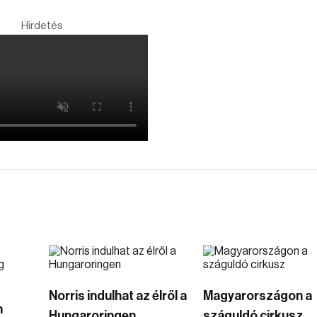
Hirdetés
Norris indulhat az élről a
Magyarországon a
m
Hungaroringen
száguldó cirkusz