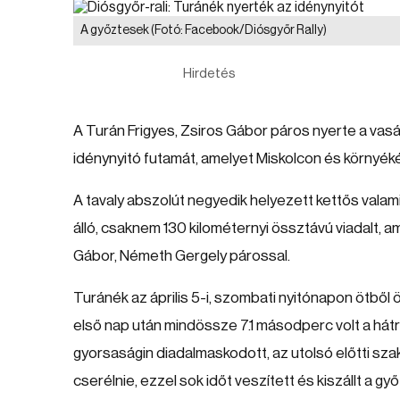
A győztesek
(Fotó: Facebook/Diósgyőr Rally)
Hirdetés
A Turán Frigyes, Zsiros Gábor páros nyerte a vas
idénynyitó futamát, amelyet Miskolcon és környék
A tavaly abszolút negyedik helyezett kettős valami
álló, csaknem 130 kilométernyi össztávú viadalt, 
Gábor, Németh Gergely párossal.
Turánék az április 5-i, szombati nyitónapon ötből 
első nap után mindössze 7.1 másodperc volt a hát
gyorsaságin diadalmaskodott, az utolsó előtti sza
cserélnie, ezzel sok időt veszített és kiszállt a 