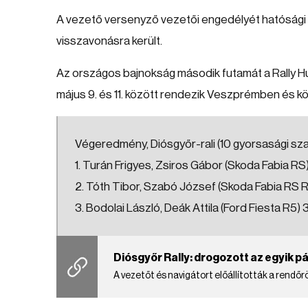
A vezető versenyző vezetői engedélyét hatósági t
visszavonásra került.
Az országos bajnokság második futamát a Rally Hu
május 9. és 11. között rendezik Veszprémben és k
Végeredmény, Diósgyőr-rali (10 gyorsasági sza
1. Turán Frigyes, Zsiros Gábor (Skoda Fabia RS)
2. Tóth Tibor, Szabó József (Skoda Fabia RS Ra
3. Bodolai László, Deák Attila (Ford Fiesta R5) 3:
Diósgyőr Rally: drogozott az egyik p
A vezetőt és navigátort előállították a rendőr