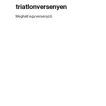
triatlonversenyen
Meghalt egy versenyző.