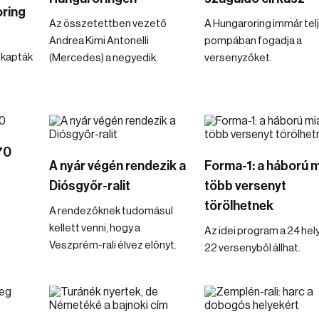
oring
Az összetettben vezető
A Hungaroring immár tel
Andrea Kimi Antonelli
pompában fogadja a
 kapták
(Mercedes) a negyedik.
versenyzőket.
70
A nyár végén rendezik a
Forma-1: a háború m
Diósgyőr-ralit
több versenyt
törölhetnek
A rendezőknek tudomásul
kellett venni, hogy a
Az idei program a 24 hel
Veszprém-rali élvez előnyt.
22 versenyből állhat.