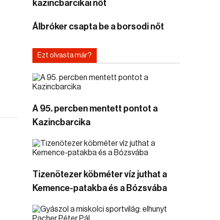
kazincbarcikai nőt
Álbróker csapta be a borsodi nőt
Ezt olvasta már?
A 95. percben mentett pontot a
Kazincbarcika
Tizenötezer köbméter víz juthat a
Kemence-patakba és a Bózsvába