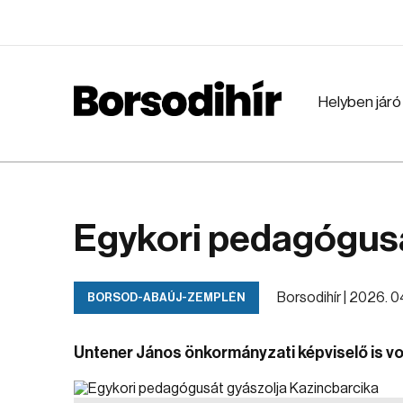
Helyben járó
Egykori pedagógusá
Borsodihír |
2026. 04.
BORSOD-ABAÚJ-ZEMPLÉN
Untener János önkormányzati képviselő is vo