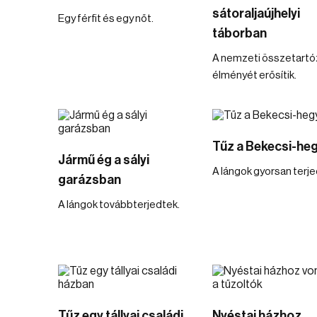
sátoraljaújhelyi
Egy férfit és egy nőt.
táborban
A nemzeti összetartó
élményét erősítik.
Tűz a Bekecsi-he
Jármű ég a sályi
A lángok gyorsan terje
garázsban
A lángok továbbterjedtek.
Tűz egy tállyai családi
Nyéstai házhoz