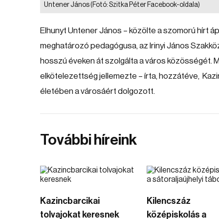
Untener János
(Fotó: Szitka Péter Facebook-oldala)
Elhunyt Untener János – közölte a szomorú hírt ápr
meghatározó pedagógusa, az Irinyi János Szakközé
hosszú éveken át szolgálta a város közösségét. Mun
elkötelezettség jellemezte – írta, hozzátéve, Kaz
életében a városáért dolgozott.
További híreink
Kazincbarcikai
Kilencszáz
tolvajokat keresnek
középiskolás a