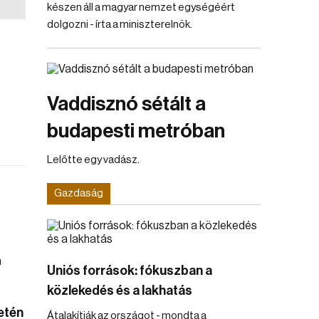
készen áll a magyar nemzet egységéért
dolgozni - írta a miniszterelnök.
Vaddisznó sétált a
budapesti metróban
Lelőtte egy vadász.
Gazdaság
Uniós források: fókuszban a
közlekedés és a lakhatás
etén
Átalakítják az országot - mondta a