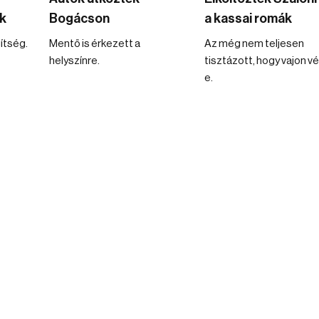
ók
Bogácson
a kassai romák
ítség.
Mentő is érkezett a
Az még nem teljesen
helyszínre.
tisztázott, hogy vajon v
e.