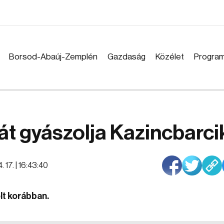
Borsod-Abaúj-Zemplén
Gazdaság
Közélet
Progra
t gyászolja Kazincbarci
 17. | 16:43:40
lt korábban.