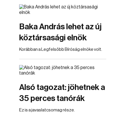
Baka András lehet az új
köztársasági elnök
Korábban a Legfelsőbb Bíróság elnöke volt.
Alsó tagozat: jöhetnek a
35 perces tanórák
Ez is a javaslatcsomag része.