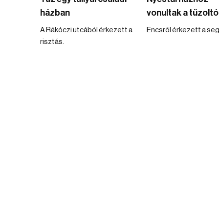
házban
vonultak a tűzolt
A Rákóczi utcából érkezett a
Encsről érkezett a seg
risztás.