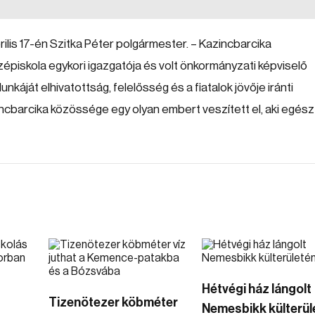
ilis 17-én Szitka Péter polgármester. – Kazincbarcika
piskola egykori igazgatója és volt önkormányzati képviselő
káját elhivatottság, felelősség és a fiatalok jövője iránti
incbarcika közössége egy olyan embert veszített el, aki egész
Hétvégi ház lángolt
Tizenötezer köbméter
Nemesbikk külterül