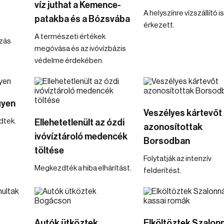
víz juthat a Kemence-
A helyszínre vízszállító is
patakba és a Bózsvába
érkezett.
A természeti értékek
zás
megóvása és az ivóvízbázis
védelme érdekében.
gyen
Veszélyes kártevőt
dtek.
Ellehetetlenült az ózdi
azonosítottak
ivóvíztároló medencék
Borsodban
töltése
Folytatják az intenzív
Megkezdték a hiba elhárítást.
felderítést.
Autók ütköztek
Elköltöztek Szalon