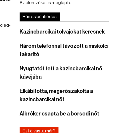
Az elemzőket is meglepte.
Bűn és bűnhődés
égleg-
Kazincbarcikai tolvajokat keresnek
Három telefonnal távozott a miskolci
takarító
Nyugtatót tett a kazincbarcikai nő
kávéjába
Elkábította, megerőszakolta a
kazincbarcikai nőt
Álbróker csapta be a borsodi nőt
Ezt olvasta már?