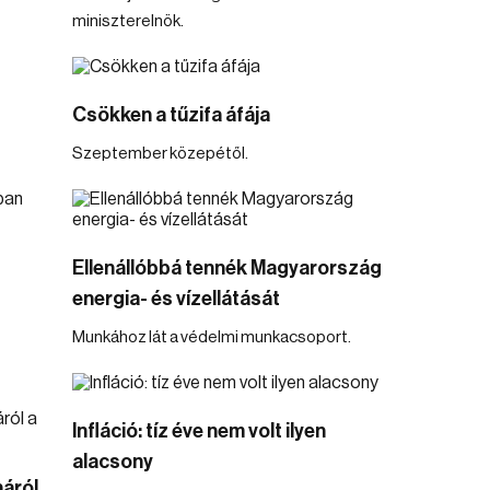
miniszterelnök.
Csökken a tűzifa áfája
Szeptember közepétől.
Ellenállóbbá tennék Magyarország
energia- és vízellátását
Munkához lát a védelmi munkacsoport.
Infláció: tíz éve nem volt ilyen
alacsony
náról