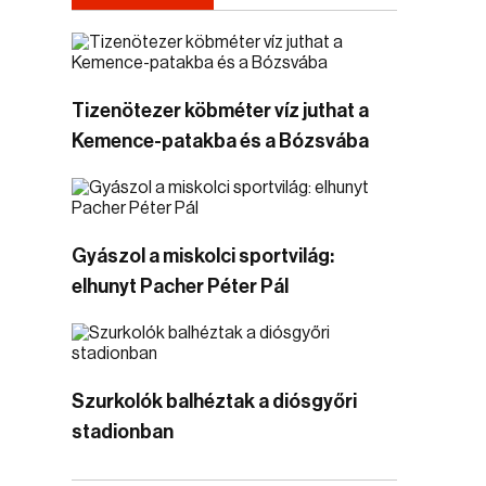
Tizenötezer köbméter víz juthat a
Kemence-patakba és a Bózsvába
Gyászol a miskolci sportvilág:
elhunyt Pacher Péter Pál
Szurkolók balhéztak a diósgyőri
stadionban