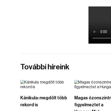
További híreink
Kánikula: megdőlt több
Magas ózonszint
rekord is
figyelmeztet a