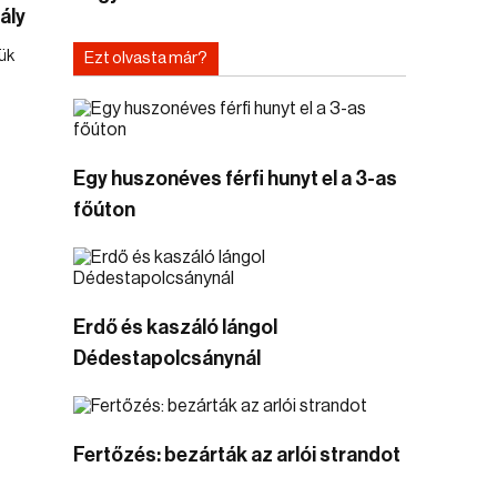
ály
ük
Ezt olvasta már?
Egy huszonéves férfi hunyt el a 3-as
főúton
Erdő és kaszáló lángol
Dédestapolcsánynál
Fertőzés: bezárták az arlói strandot