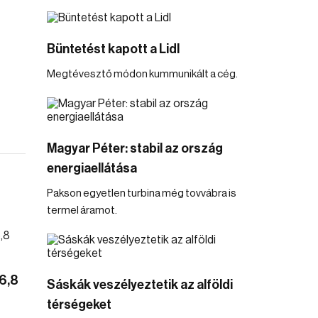
Büntetést kapott a Lidl
Megtévesztő módon kummunikált a cég.
Magyar Péter: stabil az ország
energiaellátása
Pakson egyetlen turbina még tovvábra is
termel áramot.
6,8
Sáskák veszélyeztetik az alföldi
térségeket