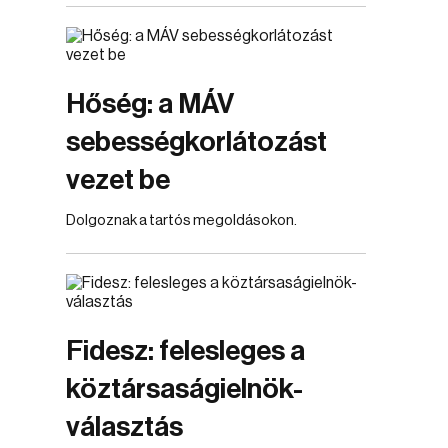
Hőség: a MÁV
sebességkorlátozást
vezet be
Dolgoznak a tartós megoldásokon.
Fidesz: felesleges a
köztársaságielnök-
választás