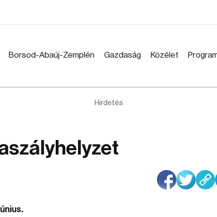
Borsod-Abaúj-Zemplén
Gazdaság
Közélet
Progra
Hirdetés
aszályhelyzet
únius.