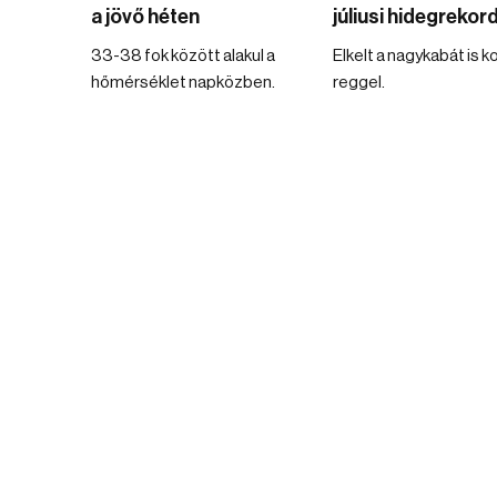
a jövő héten
júliusi hidegrekor
33-38 fok között alakul a
Elkelt a nagykabát is k
hőmérséklet napközben.
reggel.