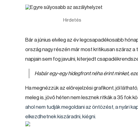
Hirdetés
Bár a június elvileg az év legcsapadékosabb hónapj
ország nagy részén már most kritikusan száraz a t
napjain sem fog javulni, kiterjedt csapadékrends
Habár egy-egy hidegfront néha érint minket, ez
Ha megnézzük az előrejelzési grafikont, jól látha
meleg is, jövő héten nem lesznek ritkák a 35 fok 
ahol nem tudják megoldani az öntözést, a nyári ka
elkezdhetnek kiszáradni, kiégni.