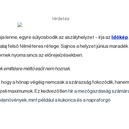
Hirdetés
a lenne, egyre súlyosbodik az aszályhelyzet – írja az
Időkép
alaj felső félméteres rétege. Sajnos a helyzet június maradék
zernek nyoma sincs az előrejelzésekben.
ek említésre méltó esőt nem hoznak.
tó, hogy a hónap végéig nemcsak a szárazság fokozódik, hanem
közeli maximumok. Ez kedvezőtlen
hír a mezőgazdaság számára
pásnövények, mint például a kukorica és a napraforgó