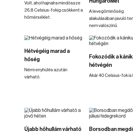
HungaroMet
Volt, ahol hajnalra mindössze
26,8 Celsius-fokig csökkent a
A levegőminőség
hőmérséklet.
alakulásában javuló t
nem valószínű.
Hétvégéig marad a
Fokozódik a kánik
hőség
hétvégén
Némi enyhülés azután
Akár 40 Celsius-fok is 
várható.
Újabb hőhullám várható
Borsodban megdő