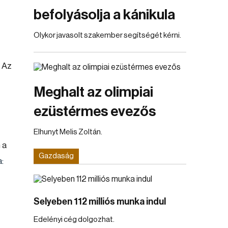
befolyásolja a kánikula
Olykor javasolt szakember segítségét kérni.
. Az
Meghalt az olimpiai
ezüstérmes evezős
Elhunyt Melis Zoltán.
 a
Gazdaság
:
Selyeben 112 milliós munka indul
Edelényi cég dolgozhat.