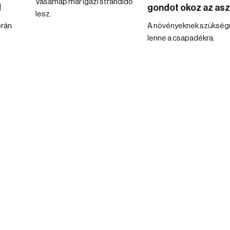
Vasárnap már igazi strandidő
d
gondot okoz az asz
lesz.
orán
A növényeknek szükség
lenne a csapadékra.