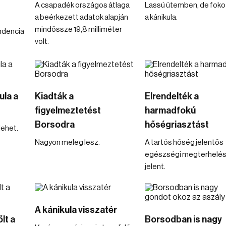
A csapadék országos átlaga
Lassú ütemben, de foko
a beérkezett adatok alapján
a kánikula.
mindössze 19,8 milliméter
endencia
volt.
ula a
Kiadták a
Elrendelték a
figyelmeztetést
harmadfokú
Borsodra
hőségriasztást
lehet.
Nagyon meleg lesz.
A tartós hőség jelentős
egészségi megterhelés
jelent.
A kánikula visszatér
lt a
Borsodban is nagy