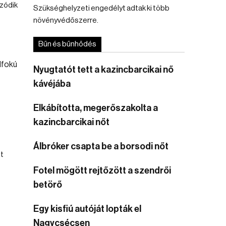
zódik
Szükséghelyzeti engedélyt adtak ki több
növényvédőszerre.
Bűn és bűnhődés
Nyugtatót tett a kazincbarcikai nő
kávéjába
Elkábította, megerőszakolta a
kazincbarcikai nőt
Álbróker csapta be a borsodi nőt
t
Fotel mögött rejtőzött a szendrői
betörő
Egy kisfiú autóját lopták el
Nagycsécsen