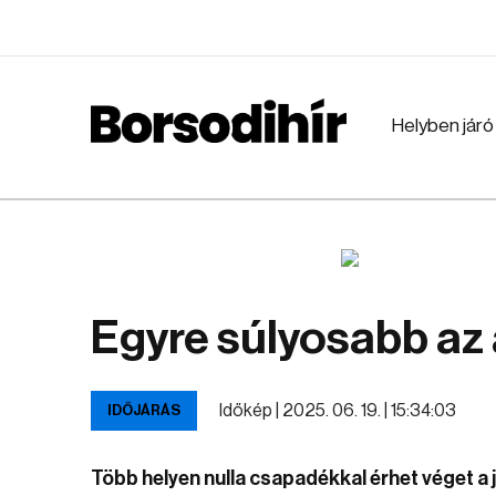
Helyben járó
Egyre súlyosabb az 
Időkép |
2025. 06. 19. | 15:34:03
IDŐJÁRÁS
Több helyen nulla csapadékkal érhet véget a j