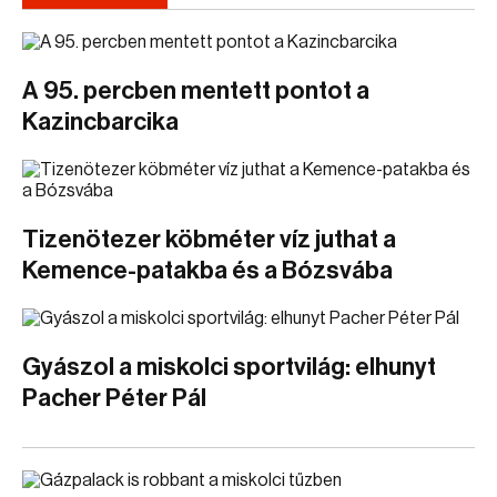
A 95. percben mentett pontot a
Kazincbarcika
Tizenötezer köbméter víz juthat a
Kemence-patakba és a Bózsvába
Gyászol a miskolci sportvilág: elhunyt
Pacher Péter Pál