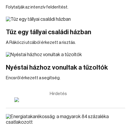
Folytatják az intenzív felderítést.
Tűz egy tállyai családi házban
A Rákóczi utcából érkezett a risztás.
Nyéstai házhoz vonultak a tűzoltók
Encsről érkezett a segítség.
Hirdetés