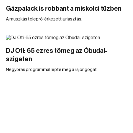
Gázpalack is robbant a miskolci tűzben
A muszkás telepről érkezett a riasztás.
DJ Oti: 65 ezres tömeg az Óbudai-
szigeten
Négyórás programmal lepte meg a rajongógat.