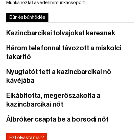
Munkához lát a védelmi munkacsoport.
Bűn és bűnhődés
Kazincbarcikai tolvajokat keresnek
Három telefonnal távozott a miskolci
takarító
Nyugtatót tett a kazincbarcikai nő
kávéjába
Elkábította, megerőszakolta a
kazincbarcikai nőt
Álbróker csapta be a borsodi nőt
Ezt olvasta már?