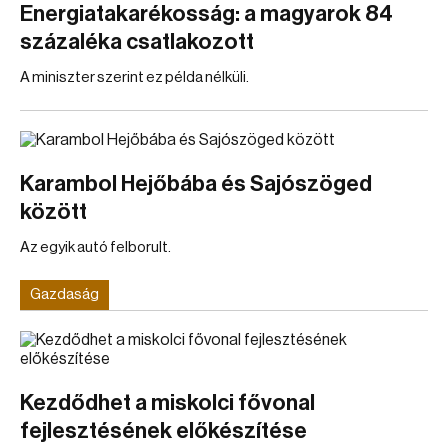
Energiatakarékosság: a magyarok 84
százaléka csatlakozott
A miniszter szerint ez példa nélküli.
Karambol Hejőbába és Sajószöged
között
Az egyik autó felborult.
Gazdaság
Kezdődhet a miskolci fővonal
fejlesztésének előkészítése