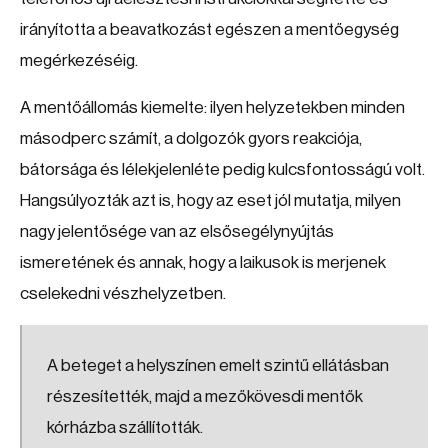
irányította a beavatkozást egészen a mentőegység
megérkezéséig.
A mentőállomás kiemelte: ilyen helyzetekben minden
másodperc számít, a dolgozók gyors reakciója,
bátorsága és lélekjelenléte pedig kulcsfontosságú volt.
Hangsúlyozták azt is, hogy az eset jól mutatja, milyen
nagy jelentősége van az elsősegélynyújtás
ismeretének és annak, hogy a laikusok is merjenek
cselekedni vészhelyzetben.
A beteget a helyszínen emelt szintű ellátásban
részesítették, majd a mezőkövesdi mentők
kórházba szállították.