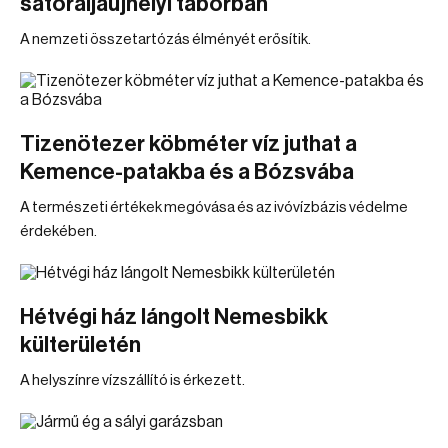
sátoraljaújhelyi táborban
A nemzeti összetartózás élményét erősítik.
Tizenötezer köbméter víz juthat a
Kemence-patakba és a Bózsvába
A természeti értékek megóvása és az ivóvízbázis védelme
érdekében.
Hétvégi ház lángolt Nemesbikk
külterületén
A helyszínre vízszállító is érkezett.