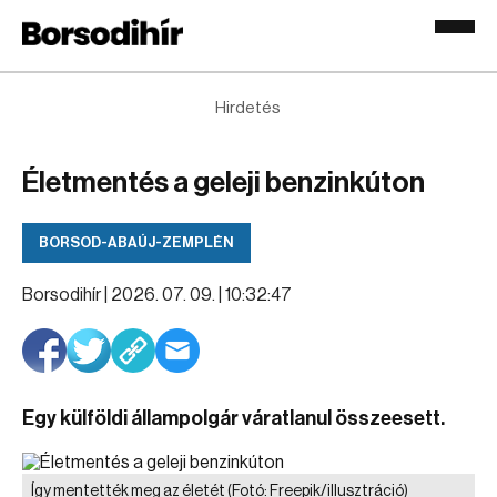
Hirdetés
Életmentés a geleji benzinkúton
BORSOD-ABAÚJ-ZEMPLÉN
Borsodihír |
2026. 07. 09. | 10:32:47
Egy külföldi állampolgár váratlanul összeesett.
Így mentették meg az életét
(Fotó: Freepik/illusztráció)