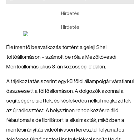
Hirdetés
Hirdetés
Életmentő beavatkozás történt a geleji Shell
töltőállomáson – számolt be róla a Mezőkövesdi
Mentőállomás július 8-án közösségi oldalán.
A tájékoztatás szerint egy külföldi állampolgár váratlanul
összeesett a töltőállomáson. A dolgozók azonnal a
segítségére siettek, és késlekedés nélkül megkezdték
az újraélesztést. A helyszínen rendelkezésre álló
félautomata defibrillátort is alkalmazták, miközben a
mentésirányítás videóhíváson keresztül folyamatos
telefonos újraélesztési instrukciókkal segítette és