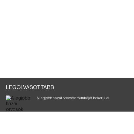
LEGOLVASOTTABB
A legjobb hazai orvosok munkáját ismerik el
Eltávolították posztjáról a borsodi kórház gazdasági
igazgatóját