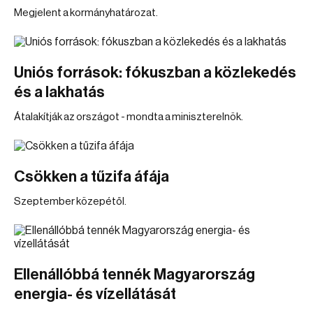
Megjelent a kormányhatározat.
Uniós források: fókuszban a közlekedés
és a lakhatás
Átalakítják az országot - mondta a miniszterelnök.
Csökken a tűzifa áfája
Szeptember közepétől.
Ellenállóbbá tennék Magyarország
energia- és vízellátását