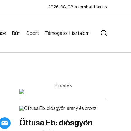
2026. 08. 08. szombat, László
mok
Bűn
Sport
Támogatott tartalom
Hirdetés
Öttusa Eb: diósgyőri