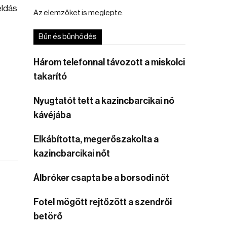
éldás
Az elemzőket is meglepte.
Bűn és bűnhődés
Három telefonnal távozott a miskolci
takarító
Nyugtatót tett a kazincbarcikai nő
kávéjába
Elkábította, megerőszakolta a
kazincbarcikai nőt
Álbróker csapta be a borsodi nőt
Fotel mögött rejtőzött a szendrői
betörő