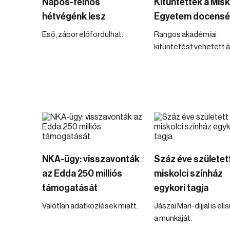
Napos-felhős
Kitüntették a Misk
hétvégénk lesz
Egyetem docensé
Eső, zápor előfordulhat.
Rangos akadémiai
kitüntetést vehetett á
NKA-ügy: visszavonták
Száz éve született
az Edda 250 milliós
miskolci színház
támogatását
egykori tagja
Valótlan adatközlések miatt.
Jászai Mari-díjjal is el
a munkáját.