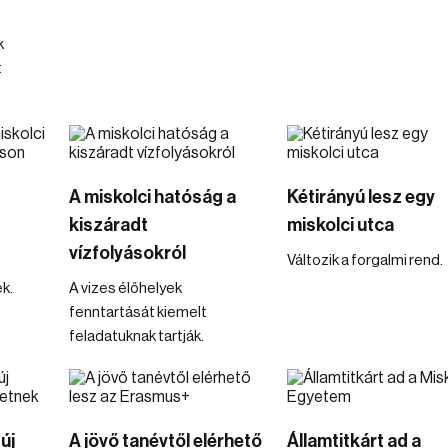
k
t
A miskolci hatóság a
Kétirányú lesz egy
kiszáradt
miskolci utca
vízfolyásokról
Változik a forgalmi rend.
k.
A vizes élőhelyek
fenntartását kiemelt
feladatuknak tartják.
új
A jövő tanévtől elérhető
Államtitkárt ad a