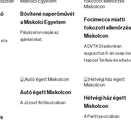
mő
Bővítené naperőművét
Focimeccs miatti
a Miskolci Egyetem
fokozott ellenőrzé
Pályázaton várják az
Miskolcon
ajánlatokat.
el a
A DVTK Stadionban
augusztus 6-án csap ös
Hapoel Tel Aviv és a Kat
Autó égett Miskolcon
Hétvégi ház égett
A József Attila utcában.
Miskolcon
A Parittya utcában.
is