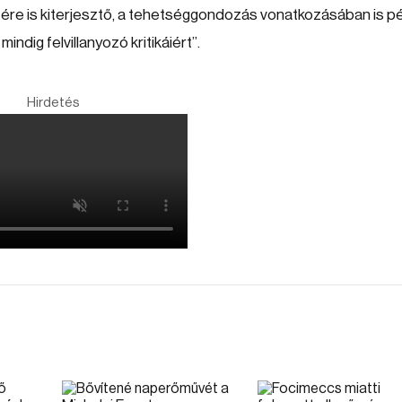
tére is kiterjesztő, a tehetséggondozás vonatkozásában is p
ndig felvillanyozó kritikáiért”.
Hirdetés