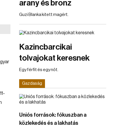
arany és bronz
Guzi Blanka kitett magért.
Kazincbarcikai
tolvajokat keresnek
agyar
Egy férfit és egy nőt.
Gazdaság
11-
n
Uniós források: fókuszban a
közlekedés és a lakhatás