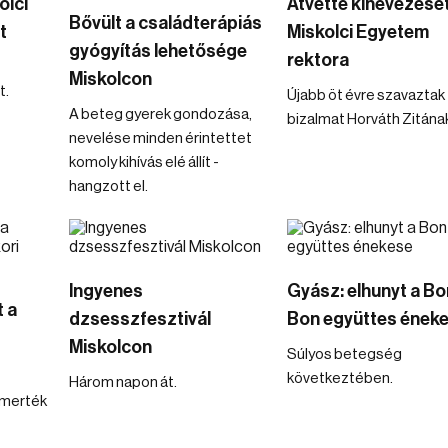
olci
Átvette kinevezését
Bővült a családterápiás
t
Miskolci Egyetem
gyógyítás lehetősége
rektora
Miskolcon
t.
Újabb öt évre szavaztak
A beteg gyerek gondozása,
bizalmat Horváth Zitának
nevelése minden érintettet
komoly kihívás elé állít -
hangzott el.
Ingyenes
Gyász: elhunyt a Bo
 a
dzsesszfesztivál
Bon együttes ének
Miskolcon
Súlyos betegség
következtében.
Három napon át.
ismerték