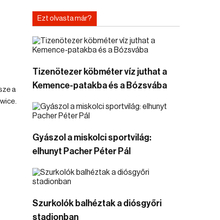
Ezt olvasta már?
s
Tizenötezer köbméter víz juthat a
Kemence-patakba és a Bózsvába
sze a
owice.
Gyászol a miskolci sportvilág:
elhunyt Pacher Péter Pál
Szurkolók balhéztak a diósgyőri
stadionban