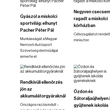
Negyven csecse
Gyászol a miskolci
ragadt a miskolci
sportvilág: elhunyt
kórházban
Pacher Péter Pál
Célvizsgálatot rendelt 
Munkásságát a Magyar
miniszter.
Nemzeti Autósport
Szövetség életműdíjjal
ismerte el.
Rendkívüli ellenőrzés
jön az
Ózdon és
akkumulátorgyáraknál
Sátoraljaújhelyen 
Országos razzia indult –
gyűjtenek iskolás