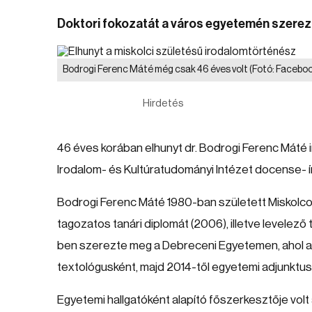
Doktori fokozatát a város egyetemén szerez
Bodrogi Ferenc Máté még csak 46 éves volt
(Fotó: Facebo
Hirdetés
46 éves korában elhunyt dr. Bodrogi Ferenc Máté
Irodalom- és Kultúratudományi Intézet docense- í
Bodrogi Ferenc Máté 1980-ban született Miskolc
tagozatos tanári diplomát (2006), illetve levelező
ben szerezte meg a Debreceni Egyetemen, ahol a
textológusként, majd 2014-től egyetemi adjunktus
Egyetemi hallgatóként alapító főszerkesztője volt