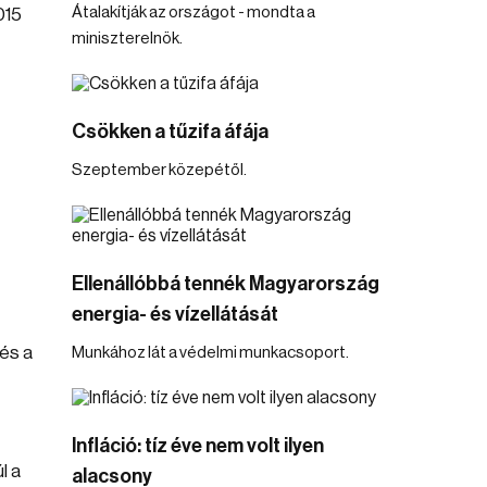
Átalakítják az országot - mondta a
015
miniszterelnök.
Csökken a tűzifa áfája
Szeptember közepétől.
Ellenállóbbá tennék Magyarország
energia- és vízellátását
 és a
Munkához lát a védelmi munkacsoport.
Infláció: tíz éve nem volt ilyen
l a
alacsony