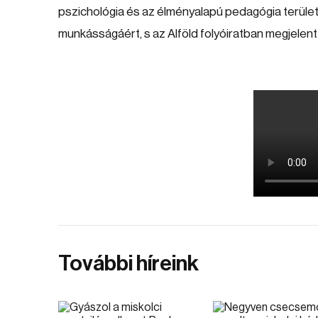
pszichológia és az élményalapú pedagógia terüle
munkásságáért, s az Alföld folyóiratban megjelent mi
További híreink