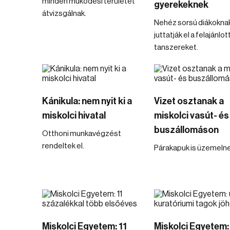
minden működési területet
gyerekeknek
átvizsgálnak.
Nehéz sorsú diákokna
juttatják el a felajánlot
tanszereket.
Kánikula: nem nyit ki a
Vizet osztanak a
miskolci hivatal
miskolci vasút- és
buszállomáson
Otthoni munkavégzést
rendeltek el.
Párakapuk is üzemelne
Miskolci Egyetem: 11
Miskolci Egyetem: 