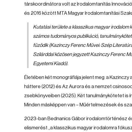
társkoordinátora volt az Irodalomtanítás Innovác
és 2016 között MTA Magyar Irodalomtanítási Sza
Kutatási területe a klasszikus magyar irodalom k
számos tudományos publikáció, tanulmánykötetek
fűződik (Kazinczy Ferenc Művei: Szép Literatúr
Szilárddal közösen jegyzett Kazinczy Ferenc Mű
Egyetemi Kiadó).
Életében két monográfiája jelent meg: a Kazinczy 
háttere (2012) és Az Aurora és a nemzet csinosod
zsebkönyveiben (2025). Két tanulmánykötetet is írt:
Minden másképpen van – Műértelmezések és szakk
2023-ban Bednanics Gábor irodalomtörténész és G
elismerést „a klasszikus magyar irodalomra fókusz