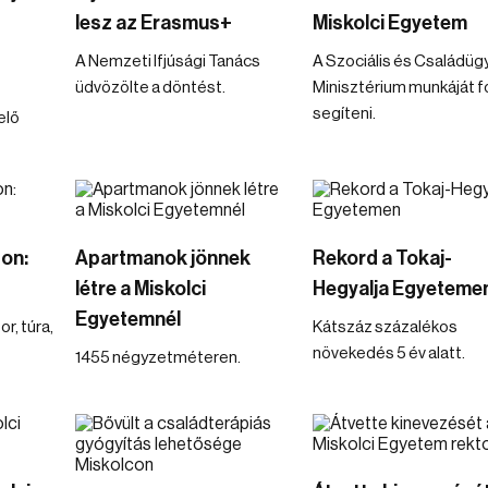
lesz az Erasmus+
Miskolci Egyetem
A Nemzeti Ifjúsági Tanács
A Szociális és Családügy
üdvözölte a döntést.
Minisztérium munkáját f
segíteni.
elő
on:
Apartmanok jönnek
Rekord a Tokaj-
létre a Miskolci
Hegyalja Egyeteme
Egyetemnél
r, túra,
Kátszáz százalékos
növekedés 5 év alatt.
1455 négyzetméteren.