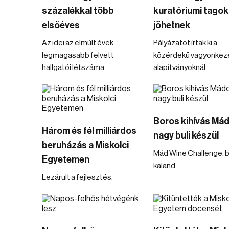
százalékkal több
kuratóriumi tagok
elsőéves
jöhetnek
Az idei az elmúlt évek
Pályázatot írtak ki a
legmagasabb felvett
közérdekű vagyonkez
hallgatói létszáma.
alapítványoknál.
Boros kihívás Mád
Három és fél milliárdos
nagy buli készül
beruházás a Miskolci
Mád Wine Challenge: bo
Egyetemen
kaland.
Lezárult a fejlesztés.