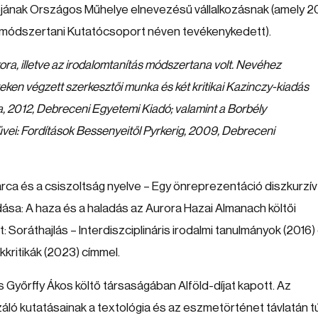
iójának Országos Műhelye elnevezésű vállalkozásnak (amely 2
kmódszertani Kutatócsoport néven tevékenykedett).
ora, illetve az irodalomtanítás módszertana volt. Nevéhez
en végzett szerkesztői munka és két kritikai Kazinczy-kiadás
a, 2012, Debreceni Egyetemi Kiadó; valamint a Borbély
vei: Fordítások Bessenyeitől Pyrkerig, 2009, Debreceni
arca és a csiszoltság nyelve – Egy önreprezentáció diszkurzív
ása: A haza és a haladás az Aurora Hazai Almanach költői
 Soráthajlás – Interdiszciplináris irodalmi tanulmányok (2016)
ritikák (2023) címmel.
yőrffy Ákos költő társaságában Alföld-díjat kapott. Az
áló kutatásainak a textológia és az eszmetörténet távlatán tú