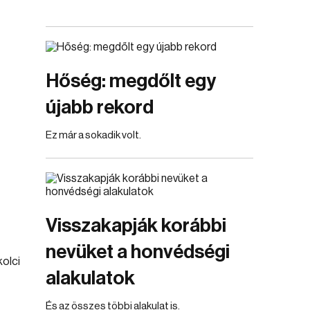
Hőség: megdőlt egy
újabb rekord
Ez már a sokadik volt.
Visszakapják korábbi
nevüket a honvédségi
alakulatok
És az összes többi alakulat is.