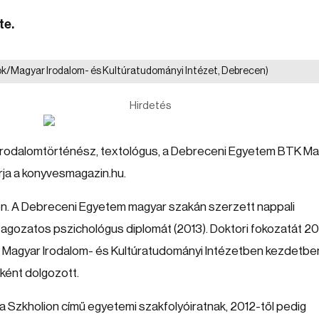
te.
ok/Magyar Irodalom- és Kultúratudományi Intézet, Debrecen)
Hirdetés
 irodalomtörténész, textológus, a Debreceni Egyetem BTK M
rja a konyvesmagazin.hu.
on. A Debreceni Egyetem magyar szakán szerzett nappali
 tagozatos pszichológus diplomát (2013). Doktori fokozatát 20
 Magyar Irodalom- és Kultúratudományi Intézetben kezdetbe
ként dolgozott.
 a Szkholion című egyetemi szakfolyóiratnak, 2012-től pedig