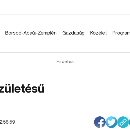
Borsod-Abaúj-Zemplén
Gazdaság
Közélet
Progra
Hirdetés
születésű
12:58:59